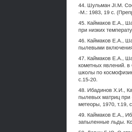
44. Шульман JI.M. Со
-М.: 1983, 19 с. (Пр
45. Каймаков Е.А., Ш
при низких температур
46. Каймаков Е.А., Ш
пылевыми включениями
47. Каймаков Е.А., 
кометных явлений. в
школы по космофизике
с.15-20.
48. Ибадинов Х.И., 
пылевых матриц при 
метеоры, 1970, т.19, с
49. Каймаков Е.А., И
запыленные льды. Ком