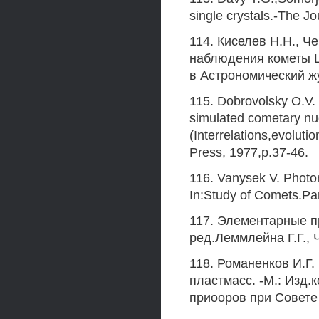
single crystals.-The J
114. Киселев H.H., Ч
наблюдения кометы 
в Астрономический жур
115. Dobrovolsky O.V
simulated cometary nuc
(Interrelations,evolut
Press, 1977,p.37-46.
116. Vanysek V. Photo
In:Study of Comets.Pa
117. Элементарные пр
ред.Леммлейна Г.Г., Ч
118. Романенков И.Г
пластмасс. -М.: Изд.
приооров при Совете