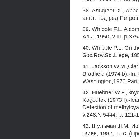
38. Альфвен X., Арре
англ. под ред.Петрова
39. Whipple F.L. A com
Ap.J.,1950, v.III, p.37
40. Whipple P.L. On th
Soc.Roy.Sci.Liege, 195
41. Jackson W.M.,Clar
Bradfield (1974 b).-In
Washington,1976.Part.
42. Huebner W.F.,Snyd
Kogoutek (1973 f).-Ica
Detection of methylcya
v.248,N 5444, p. 121-
43. Шульман JI.M. И
-Киев, 1982, 16 с. (П