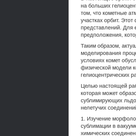
на больших гелиоцен
том, что кометные а
участках орбит. Этот
представлений. Для 
предположения, кото
Таким образом, актуа
моделирования проц
условиях комет обу
физической модели к
гелиоцентрических р
Целью настоящей раб
которая может образ
сублимирующих льдов
нелетучих соединени
1. Изучение морфоло
сублимации в вакуум
химических соединен