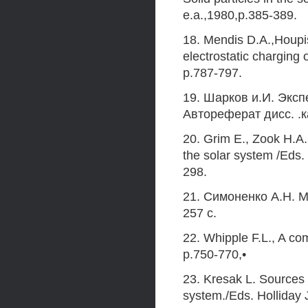
e.a.,1980,p.385-389.
18. Mendis D.A.,Houpis
electrostatic charging 
p.787-797.
19. Шарков и.И. Экс
Автореферат дисс. .к
20. Grim E., Zook H.A.
the solar system /Eds. 
298.
21. Симоненко A.H. М
257 с.
22. Whipple F.L., A com
p.750-770,•
23. Kresak L. Sources of
system./Eds. Holliday J