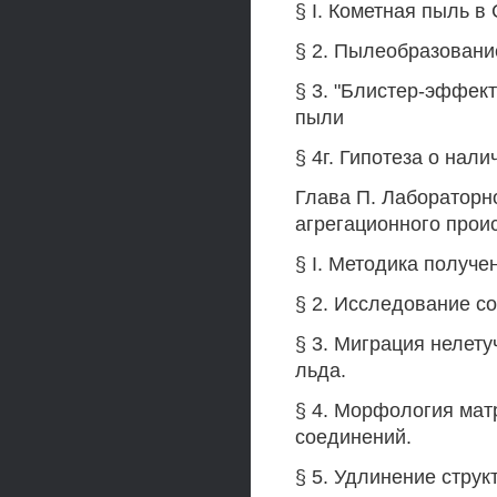
§ I. Кометная пыль в
§ 2. Пылеобразование
§ 3. "Блистер-эффек
пыли
§ 4г. Гипотеза о нал
Глава П. Лабораторн
агрегационного прои
§ I. Методика получе
§ 2. Исследование с
§ 3. Миграция нелет
льда.
§ 4. Морфология матр
соединений.
§ 5. Удлинение стру