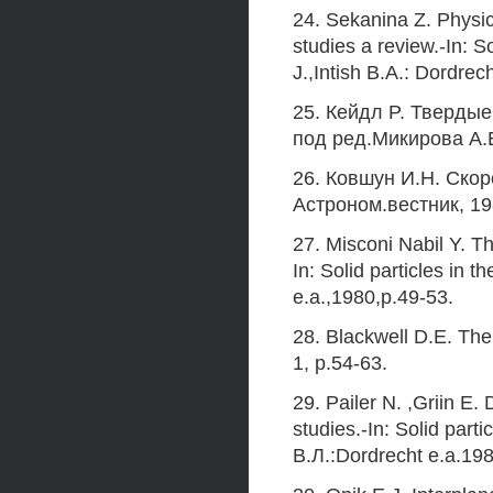
24. Sekanina Z. Physic
studies a review.-In: S
J.,Intish B.A.: Dordrec
25. Кейдл P. Твердые
под ред.Микирова А.Е.
26. Ковшун И.Н. Ско
Астроном.вестник, 19
27. Misconi Nabil Y. Th
In: Solid particles in 
e.a.,1980,p.49-53.
28. Blackwell D.E. The 
1, p.54-63.
29. Pailer N. ,Griin Е.
studies.-In: Solid parti
В.Л.:Dordrecht e.a.19