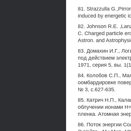
81. Strazzulla G.,Pirro
induced by energetic i
82. Johnson R.E. ,Lanz
C. Charged particle ero
Astron. and Astrophysi
83. Домахин И.Г., Ло
под действием элект
1971, серия 5, вы. 1(1
84. Колобов С.П., М
оомбардировке поверх
№ 3, с.627-635.
85. Катрич Н.П., Кал
облучении ионами Н+
пленка. Атомная энерг
86. Поток энергии Сол