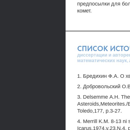
предпосылки для бол
комет.
СПИСОК ИСТ
диссертации и авторе
математических наук,
1. Бредихин Ф.А. О хв
2. Добровольский О.В.
3. Delsemme А.Н. The p
Asteroids,Meteorites.
Toledo,177, p.3-27.
4. Merrill K.M. 8-13 n
Icarus,1974,v.23,N.4, 