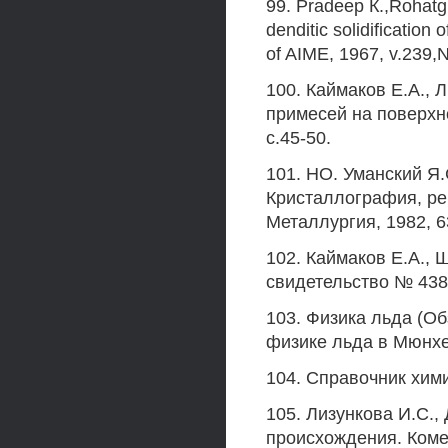
99. Pradeep К.,Rohatgi
denditic solidification
of AIME, 1967, v.239,N
100. Каймаков E.A., 
примесей на поверхно
с.45-50.
101. НО. Уманский Я.
Кристаллография, ре
Металлургия, 1982, 6
102. Каймаков Е.А., 
свидетельство № 438
103. Физика льда (О
физике льда в Мюнхен
104. Справочник химик
105. Лизункова И.С.,
происхождения. Комет