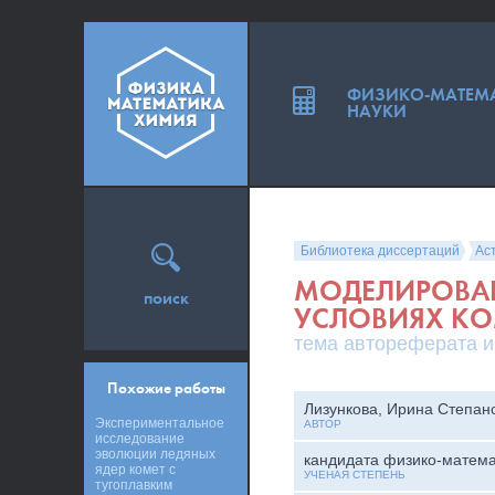
ФИЗИКО-МАТЕМ
НАУКИ
Библиотека диссертаций
Ас
МОДЕЛИРОВАН
поиск
УСЛОВИЯХ КО
тема автореферата и
Похожие работы
Лизункова, Ирина Степан
Экспериментальное
АВТОР
исследование
эволюции ледяных
кандидата физико-матема
ядер комет с
УЧЕНАЯ СТЕПЕНЬ
тугоплавким