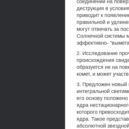
соединений на повер
деструкция в услови
приводит к появлени
правильной и удлине
могут отвечать за по
Солнечной системы 
эффективно- "вымет
2. Исследование про
происхождения свидет
образуется не на по
комет, и может учас
3. Предложен новый 
интегральной светим
его основу положено
ядра нестационарног
которого превосходи
ядра. Такое предста
абсолютной звездной