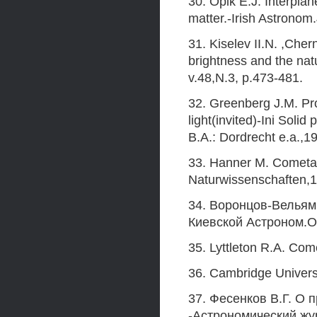
30. Opik E.J. Interplan
matter.-Irish Astronom
31. Kiselev II.N. ,Cher
brightness and the nat
v.48,N.3, p.473-481.
32. Greenberg J.M. Pro
light(invited)-Ini Solid
B.A.: Dordrecht e.a.,1
33. Hanner M. Cometary
Naturwissenschaften,1
34. Воронцов-Вельям
Киевской Астроном.Об
35. Lyttleton R.A. Come
36. Cambridge Univers
37. Фесенков В.Г. О 
-Астрономический журн