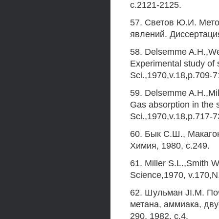
с.2121-2125.
57. Светов Ю.И. Мет
явлений. Диссертация
58. Delsemme A.H.,We
Experimental study of
Sci.,1970,v.18,p.709-7
59. Delsemme A.H.,Mil
Gas absorption in the 
Sci.,1970,v.18,p.717-7
60. Бык С.Ш., Макаго
Химия, 1980, с.249.
61. Miller S.L.,Smith W
Science,1970, v.170,N
62. Шульман JI.M. По
метана, аммиака, дву
290, 1982, с.4.