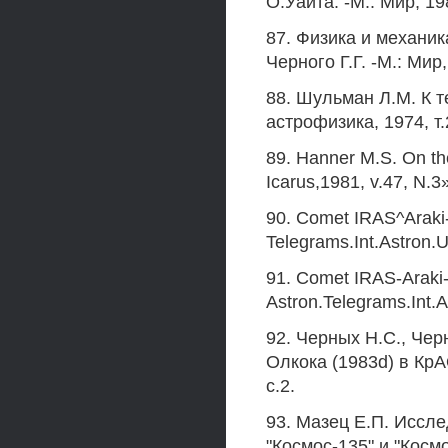
О.Уайта. -М.: Мир, 19
87. Физика и механик
Черного Г.Г. -М.: Мир,
88. Шульман Л.М. К т
астрофизика, 1974, т.
89. Hanner M.S. On the
Icarus,1981, v.47, N.3
90. Comet IRAS^Araki-
Telegrams.Int.Astron.
91. Comet IRAS-Araki-
Astron.Telegrams.Int.A
92. Черных H.C., Че
Олкока (1983d) в Кр
с.2.
93. Мазец Е.П. Иссл
"Космос-135" и "Космо