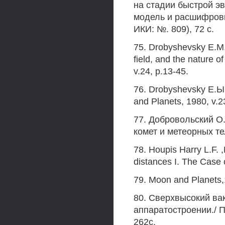
на стадии быстрой э
модель и расшифровк
ИКИ: №. 809), 72 с.
75. Drobyshevsky Е.М. 
field, and the nature 
v.24, p.13-45.
76. Drobyshevsky Е.Ы. 
and Planets, 1980, v.2
77. Добровольский О
комет и метеорных тел
78. Houpis Harry L.F. 
distances I. The Case 
79. Moon and Planets,
80. Сверхвысокий ва
аппаратостроении./ П
262с.