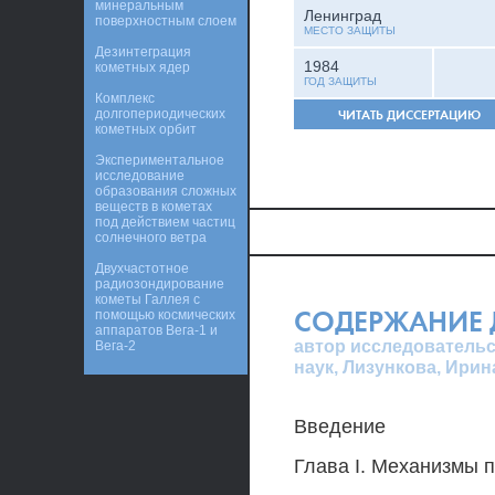
минеральным
Ленинград
поверхностным слоем
МЕСТО ЗАЩИТЫ
Дезинтеграция
1984
кометных ядер
ГОД ЗАЩИТЫ
Комплекс
долгопериодических
ЧИТАТЬ ДИССЕРТАЦИЮ
кометных орбит
Экспериментальное
исследование
образования сложных
веществ в кометах
под действием частиц
солнечного ветра
Двухчастотное
радиозондирование
кометы Галлея с
СОДЕРЖАНИЕ 
помощью космических
аппаратов Вега-1 и
автор исследовательс
Вега-2
наук, Лизункова, Ири
Введение
Глава I. Механизмы 