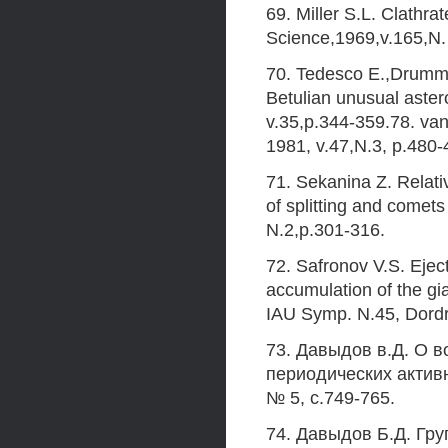
69. Miller S.L. Clathrat
Science,1969,v.165,N.
70. Tedesco E.,Drummon
Betulian unusual astero
v.35,p.344-359.78. van
1981, v.47,N.3, p.480-
71. Sekanina Z. Relativ
of splitting and comets
N.2,p.301-316.
72. Safronov V.S. Eject
accumulation of the gi
IAU Symp. N.45, Dordr
73. Давыдов в.Д. О 
периодических активн
№ 5, с.749-765.
74. Давыдов Б.Д. Гр