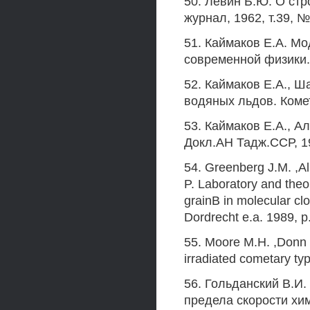
50. Левин Б.Ю. О ст
журнал, 1962, т.39, №
51. Каймаков Е.А. М
современной физики. -
52. Каймаков Е.А., 
водяных льдов. Комет
53. Каймаков Е.А., А
Докл.АН Тадж.ССР, 197
54. Greenberg J.M. ,Al
P. Laboratory and theor
grainB in molecular cl
Dordrecht e.a. 1989, p
55. Moore M.H. ,Donn 
irradiated cometary ty
56. Гольданский В.И
предела скорости хим