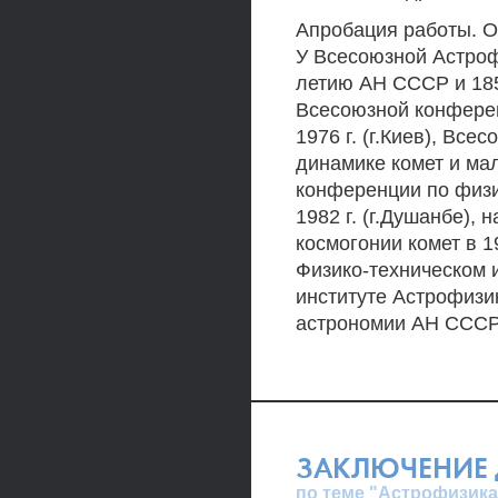
Апробация работы. О
У Всесоюзной Астроф
летию АН СССР и 185
Всесоюзной конферен
1976 г. (г.Киев), Вс
динамике комет и мал
конференции по физи
1982 г. (г.Душанбе),
космогонии комет в 19
Физико-техническом 
институте Астрофизи
астрономии АН СССР
ЗАКЛЮЧЕНИЕ 
по теме "Астрофизика