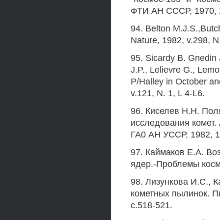
ФТИ АН СССР, 1970, 
94. Belton М.J.S.,Butc
Nature, 1982, v.298, N
95. Sicardy B. Gnedin 
J.P., Lelievre G., Lem
P/Halley in October a
v.121, N. 1, L 4-L6.
96. Киселев H.H. По
исследования комет. 
ГА0 АН УССР, 1982, 1
97. Каймаков Е.А. В
ядер.-Проблемы косми
98. Лизункова И.С., 
кометных пылинок. Пи
с.518-521.