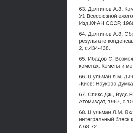
63. Долгинов А.З. Ко
У1 Всесоюзной ежего
Изд.КФАН СССР, 1969,
64. Долгинов А.З. О
результате конденсац
2, с.434-438.
65. Ибадов С. Возмо
кометах. Кометы и мет
66. Шульман л.м. Ди
-Киев: Наукова Думка,
67. Спикс Дж., Вудс 
Атомиздат, 1967, с.10
68. Шульман Л.М. Вк
интегральный блеск к
с.68-72.