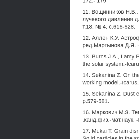
172.- 179
11. Вощинников Н.В.
лучевого давления д
т.18, № 4, с.616-628.
12. Аллен К.У. Астро
ред.Мартынова Д.Я. -
13. Burns J.A., Lamy P.
the solar system.-Icar
14. Sekanina Z. On the 
working model.-Icarus,
15. Sekanina Z. Dust e
p.579-581.
16. Маркович М.З. Т
.канд.физ.-мат.наук, 
17. Mukai Т. Grain disru
Solid particles in the 