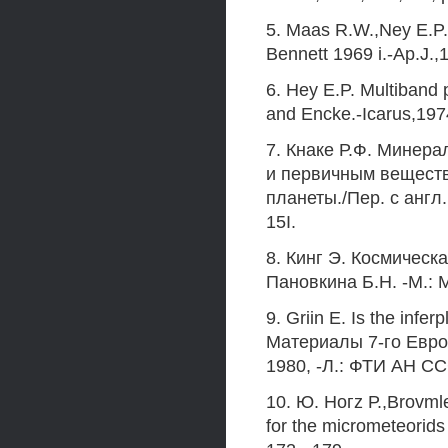
5. Maas R.W.,Ney E.P.
Bennett 1969 i.-Ap.J.,1
6. Hey E.P. Multiband 
and Encke.-Icarus,1974
7. Кнаке Р.Ф. Минер
и первичным веществ
планеты./Пер. с англ. 
15I.
8. Кинг Э. Космическа
Пановкина Б.Н. -М.: М
9. Griin Е. Is the infe
Материалы 7-го Евро
1980, -Л.: ФТИ АН ССС
10. Ю. Ногz Р.,Brovmle
for the micrometeorids