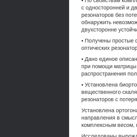
• По свойствам комп
с односторонней и д
резонаторов без поте
обнаружить невозмож
двухсторонне устойч
• Получены простые 
оптических резонато
• Дано единое описан
при помощи матрицы
распространения пол
• Установлена биорт
вещественного скаля
резонаторов с потер
Установлена ортогон
направления в смысл
комплексным весом, 
Исследованы вырожд