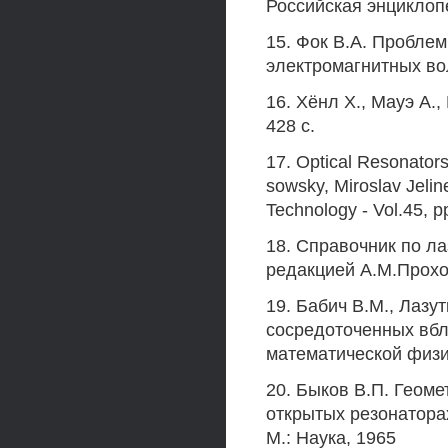
Российская энциклопе
15. Фок В.А. Пробле
электромагнитных вол
16. Хёнл X., Мауэ А.
428 с.
17. Optical Resonator
sowsky, Miroslav Jelin
Technology - Vol.45, p
18. Справочник по ла
редакцией А.М.Прохор
19. Бабич В.М., Лазу
сосредоточенных вбл
математической физик
20. Быков В.П. Геом
открытых резонатора
М.: Наука, 1965