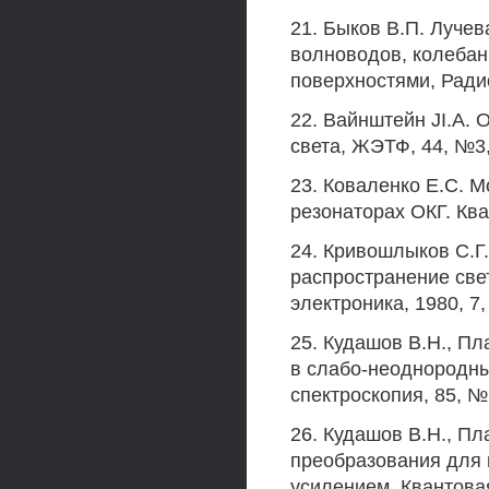
21. Быков В.П. Лучев
волноводов, колебан
поверхностями, Радио
22. Вайнштейн JI.A.
света, ЖЭТФ, 44, №3,
23. Коваленко Е.С. 
резонаторах ОКГ. Кван
24. Кривошлыков С.Г.
распространение све
электроника, 1980, 7,
25. Кудашов В.Н., Пл
в слабо-неоднородны
спектроскопия, 85, № 
26. Кудашов В.Н., П
преобразования для 
усилением. Квантовая