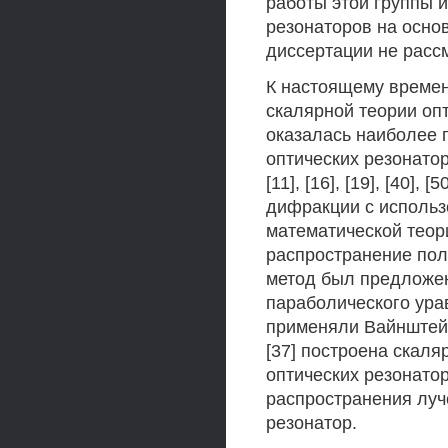
работы этой группы и
резонаторов на осно
диссертации не расс
К настоящему време
скалярной теории оп
оказалась наиболее 
оптических резонатор
[11], [16], [19], [40],
дифракции с использ
математической теории 
распространение пол
метод был предложен 
параболического ура
применяли Вайнштейн JI
[37] построена скал
оптических резонато
распространения луч
резонатор.