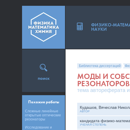
ФИЗИКО-МАТЕМ
НАУКИ
Библиотека диссертаций
Фи
МОДЫ И СОБС
поиск
РЕЗОНАТОРОВ
тема автореферата и
Похожие работы
Кудашов, Вячеслав Никол
Сложные линейные
АВТОР
открытые оптические
резонаторы
кандидата физико-матема
УЧЕНАЯ СТЕПЕНЬ
Исследование и