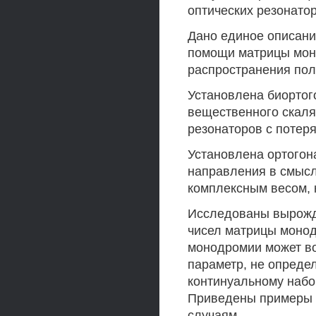
оптических резонато
Дано единое описани
помощи матрицы мон
распространения пол
Установлена биортог
вещественного скаля
резонаторов с потер
Установлена ортогон
направления в смысл
комплексным весом, 
Исследованы вырожд
чисел матрицы монод
монодромии может в
параметр, не опреде
континуальному набо
Приведены примеры 
случаям.