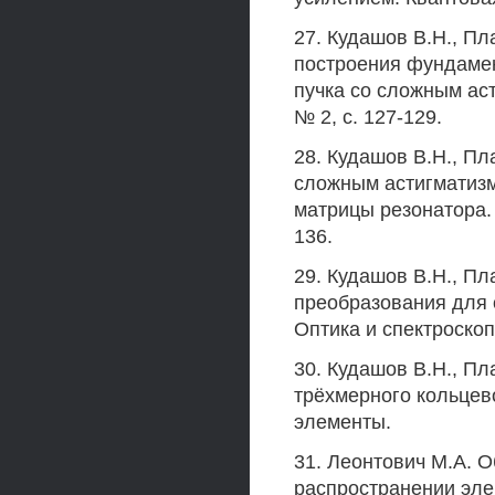
27. Кудашов В.Н., П
построения фундамен
пучка со сложным аст
№ 2, с. 127-129.
28. Кудашов В.Н., Пл
сложным астигматизм
матрицы резонатора. 
136.
29. Кудашов В.Н., П
преобразования для 
Оптика и спектроскопи
30. Кудашов В.Н., П
трёхмерного кольцев
элементы.
31. Леонтович М.А. 
распространении эле