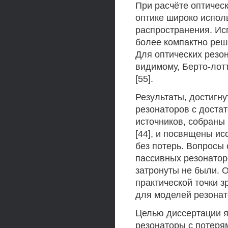
При расчёте оптичес
оптике широко испол
распространения. Ис
более компактно реш
Для оптических резо
видимому, Берто-лотти
[55].
Результаты, достигн
резонаторов с доста
источников, собраны в ра
[44], и посвящены и
без потерь. Вопросы
пассивных резонатор
затронуты не были. 
практической точки 
для моделей резонат
Целью диссертации я
резонаторы с потеря