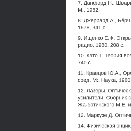
7. Данфорд Н., Швар
М., 1962.
8. Джеррард А., Бёрч
1978, 341 с.
9. Ищенко Е.Ф. Откр
радио, 1980, 208 с.
10. Като Т. Теория в
740 с.
11. Кравцов Ю.А., О
сред. М:, Наука, 1980,
12. Лазеры. Оптичес
усилители. Сборник с
Жа-ботинского М.Е. и
13. Маркузе Д. Оптич
14. Физическая энцик