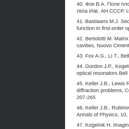
40. Фок В.А. Поле п
тела Изв. АН СССР, с
41. Bastiaans M.J. Sec
function in first-order
42. Bertolotti M. Matri
cavities, Nuovo Cimen
43. Fox A.G., Li Т., Be
44. Gordon J.P., Kogel
optical resonators Bel
45. Keller J.В., Lewis
diffraction problems, 
207-265
46. Keller J.В., Rubin
Annals of Physics, 10,
47. Kogelnik H. Imagin