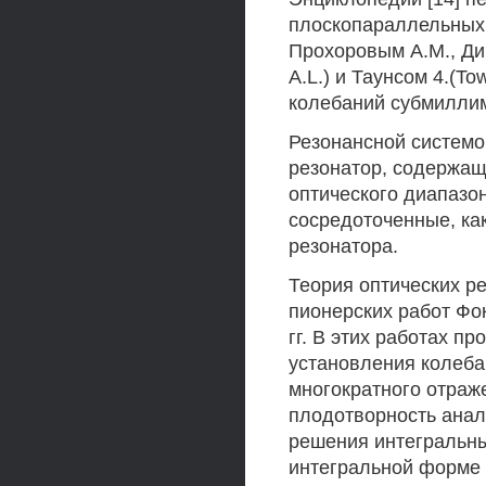
плоскопараллельных
Прохоровым A.M., Дик
A.L.) и Таунсом 4.(To
колебаний субмиллим
Резонансной системо
резонатор, содержащ
оптического диапазо
сосредоточенные, как
резонатора.
Теория оптических р
пионерских работ Фокс
гг. В этих работах 
установления колебан
многократного отраже
плодотворность анал
решения интегральны
интегральной форме 