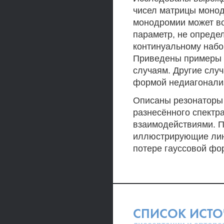
чисел матрицы монод
монодромии может в
параметр, не опреде
континуальному набо
Приведены примеры 
случаям. Другие слу
формой недиагонали
Описаны резонаторы 
разнесённого спектр
взаимодействиями. 
иллюстрирующие лин
потере гауссовой фо
СПИСОК ИСТ