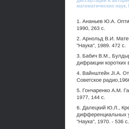
диссертации и авторе
математических наук,
1. Ананьев Ю.А. Опти
1990, 263 с.
2. Арнольд В.И. Мате
"Наука", 1989. 472 с.
3. Бабич В.М., Булды
дифракции коротких в
4. Вайнштейн JI.A. 
Советское радио,1966
5. Гончаренко A.M. Га
1977, 144 с.
6. Далецкий Ю.Л., Кр
дифференциальных ур
"Наука", 1970. - 536 с.