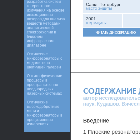
разработка систем
Санкт-Петербург
когерентного
МЕСТО ЗАЩИТЫ
излучения на основе
инжекционных
2001
лазеров для анализа
веществ методами
ГОД ЗАЩИТЫ
аналитической
спектроскопии в
ЧИТАТЬ ДИССЕРТАЦИЮ
ближнем
инфракрасном
диапазоне
Оптические
микрорезонаторы с
модами типа
шепчущей галереи
Оптико-физические
процессы в
пространственно-
СОДЕРЖАНИЕ 
неоднородных
лазерных системах
автор исследовательс
Оптические
наук, Кудашов, Вячес
высокодобротные
мини и
микрорезонаторы в
прецизионных
Введение
измерениях
1 Плоские резонатор