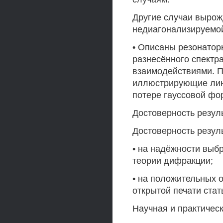
Другие случаи выро
недиагонализируемо
• Описаны резонатор
разнесённого спектр
взаимодействиями. 
иллюстрирующие лин
потере гауссовой фо
Достоверность резул
Достоверность резул
• на надёжности выб
теории дифракции;
• на положительных 
открытой печати ста
Научная и практическ