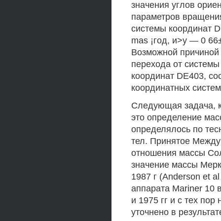
значения углов ориен
параметров вращения
системы координат D
mas ¡год, и>у — 0 66
Возможной причиной 
перехода от системы
координат DE403, со
координатных систем
Следующая задача, к
это определение мас
определялось по тес
тел. Принятое Межд
отношения массы Сол
значение массы Мерк
1987 г (Anderson et 
аппарата Mariner 10 
и 1975 гг и с тех пор
уточнено в результа