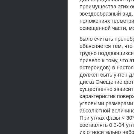
преимущества этих о
звездообразный вид,
положениях геометрич
освещенной части, м
было считать пренеб
объясняется тем, что
трудно поддающихся 
привело к тому, что 
астероидов) в насто
должен быть учтен д
диска Смещение фото
существенно зависит
характеристик повер
угловыми размерами 
абсолютной величине 0
При углах фазы < 30
составлять 0 3-04 уг
их относительно неб