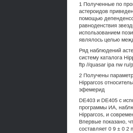
1 Полученные по пр
астероидов приведен
помощью депенденсо
равноденствия звезд
использованием поз
являлось целью меж
Ряд наблюдений асте
систему каталога Hi
ftp //quasar ipa nw ru
2 Получены параметр
Hipparcos относител
эфемерид
DE403 и DE405 с ис
программы ИА, наблю
Hipparcos, и соврем
Впервые показано, ч
составляет 0 9 ± 0 2