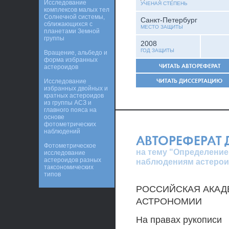
Исследование
УЧЕНАЯ СТЕПЕНЬ
комплексов малых тел
Солнечной системы,
Санкт-Петербург
сближающихся с
МЕСТО ЗАЩИТЫ
планетами Земной
группы
2008
ГОД ЗАЩИТЫ
Вращение, альбедо и
форма избранных
ЧИТАТЬ АВТОРЕФЕРАТ
астероидов
ЧИТАТЬ ДИССЕРТАЦИЮ
Исследование
избранных двойных и
кратных астероидов
из группы АСЗ и
главного пояса на
основе
фотометрических
наблюдений
АВТОРЕФЕРАТ
Фотометрическое
на тему "Определение
исследование
астероидов разных
наблюдениям астерои
таксономических
типов
РОССИЙСКАЯ АКАД
АСТРОНОМИИ
На правах рукописи