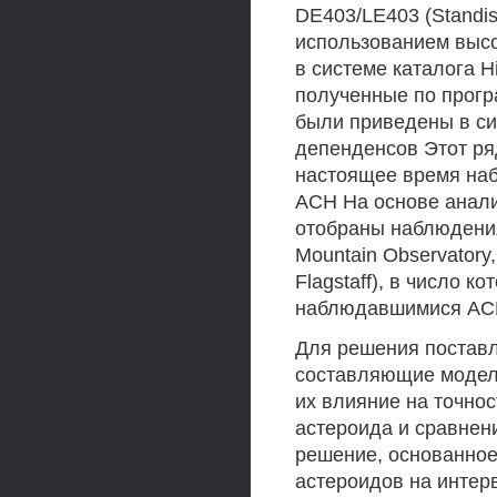
DE403/LE403 (Standish
использованием выс
в системе каталога H
полученные по прогр
были приведены в си
депенденсов Этот ря
настоящее время на
АСН На основе анал
отобраны наблюдения
Mountain Observatory,
Flagstaff), в число к
наблюдавшимися А
Для решения постав
составляющие модел
их влияние на точн
астероида и сравне
решение, основанное
астероидов на интер