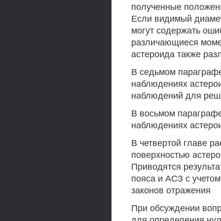
полученные положени
Если видимый диамет
могут содержать оши
различающиеся моме
астероида также раз
В седьмом параграф
наблюдениях астерои
наблюдений для реше
В восьмом параграф
наблюдениях астерои
В четвертой главе р
поверхностью астеро
Приводятся результа
пояса и АСЗ с учетом
законов отражения
При обсуждении вопр
для определения нул