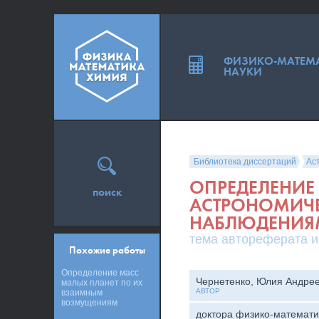
ФИЗИКО-МАТЕМ
НАУКИ
Библиотека диссертаций
Ас
ОПРЕДЕЛЕНИЕ
поиск
АСТРОНОМИЧ
НАБЛЮДЕНИЯ
тема автореферата и
Похожие работы
Определение масс
Чернетенко, Юлия Андре
малых планет по их
АВТОР
взаимным
возмущениям
доктора физико-математи