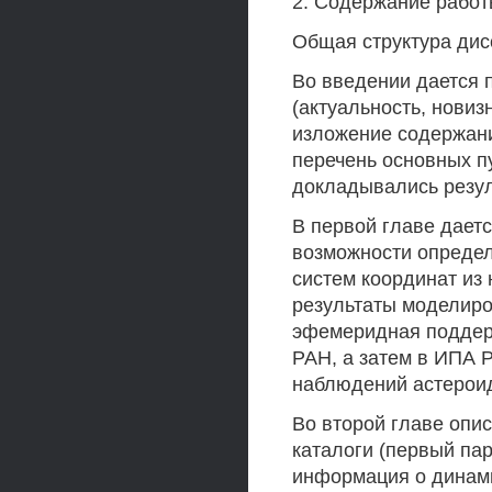
2. Содержание рабо
Общая структура дис
Во введении дается 
(актуальность, новиз
изложение содержани
перечень основных п
докладывались резу
В первой главе даетс
возможности определ
систем координат и
результаты моделир
эфемеридная поддер
РАН, а затем в ИПА 
наблюдений астерои
Во второй главе опи
каталоги (первый па
информация о динам