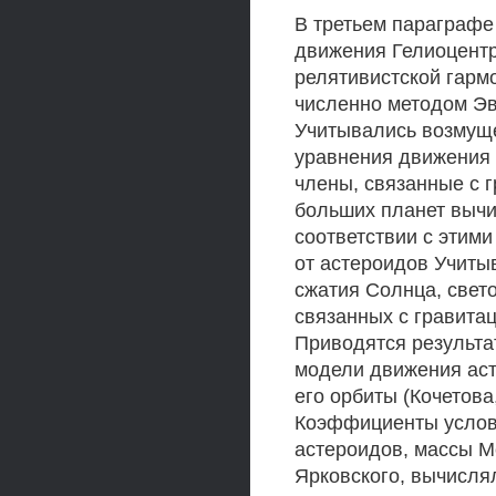
В третьем параграфе
движения Гелиоцентр
релятивистской гарм
численно методом Эве
Учитывались возмуще
уравнения движения
члены, связанные с
больших планет выч
соответствии с этим
от астероидов Учиты
сжатия Солнца, свет
связанных с гравита
Приводятся результ
модели движения аст
его орбиты (Кочетова
Коэффициенты услов
астероидов, массы М
Ярковского, вычисля