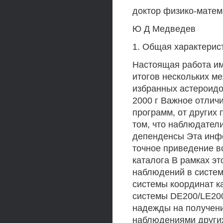
доктор физико-матем
Ю Д Медведев
1. Общая характерис
Настоящая работа им
итогов нескольких 
избранных астероидо
2000 г Важное отлич
программ, от других
том, что наблюдател
депенденсы Эта инф
точное приведение в
каталога В рамках э
наблюдений в систем
системы координат к
системы DE200/LE200
надежды на получени
наблюдениями других