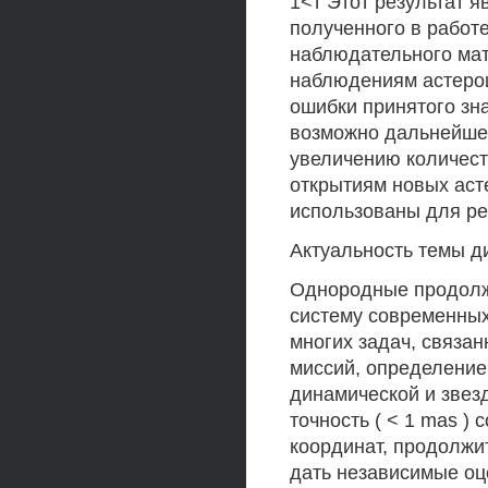
1<т Этот результат 
полученного в работе 
наблюдательного ма
наблюдениям астерои
ошибки принятого зн
возможно дальнейшее
увеличению количест
открытиям новых аст
использованы для ре
Актуальность темы д
Однородные продолж
систему современных
многих задач, связа
миссий, определение
динамической и звез
точность ( < 1 mas )
координат, продолжи
дать независимые оц