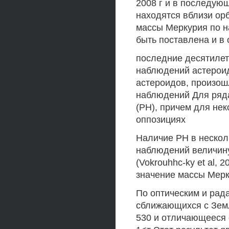
2008 г и в последую
находятся вблизи ор
массы Меркурия по н
быть поставлена и в с
последние десятилет
наблюдений астероид
астероидов, произош
наблюдений Для ряд
(РН), причем для не
оппозициях
Наличие РН в нескол
наблюдений величин
(Vokrouhhc-ky et al, 
значение массы Мер
По оптическим и рад
сближающихся с Земл
530 и отличающееся о