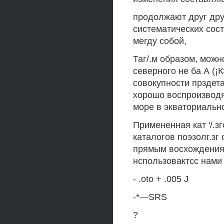
продолжают друг друг
систематических сос
мегду собой,
Таг/.м образом, можн
северного не ба А (¡
совокупности прздет
хорошо воспроизводят
море в экваториальн
Примененная кат '/.з
каталогов поэзолг.зг
прямым восхождениям 
нспользовактсс нами р
- .oto + .005 J
-*—SRS
?