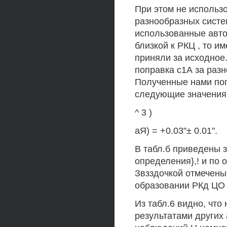
При этом не использ
разнообразных систе
использованные авт
близкой к РКЦ , то и
приняли за исходное
поправка с1А за раз
Полученные нами попр
следующие значения: 
^ 3 )
аЯ) = +0.03"± 0.01".
В табл.б приведены з
определения},! и по 
Звзздочкой отмечены
образовании РКд ЦО }
Из табл.6 видно, что
результатами других