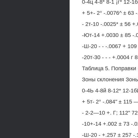
0-4ц 4-8* 8-1 ¡г* 12-1
+ 5+- 2° -.0076^ ± 63 
- 2т-10 -.0025* ± 56 +.
-Ют-14 +.0030 ± 85 -.
-Ш-20 - - -.0067 + 109
-20т-30 - - - +.0004 г
Таблица 5. Поправки
Зоны склонения Зон
0-4Ь 4-8й 8-12* 12-1б
+ 5т- 2° -.084" ± 115 —
- 2-2—10 +. Г; 112" 72
-10+-14 +.002 ± 73 -.0
-Ш-20 - +.257 ± 257 -