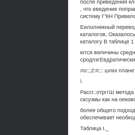
после приведения кл
, что введение попра
систему Г'КН Привело
Еилолнекный перевод
каталогов, Оказалось,
каталогу В таблице 1
ются величины средни
сродпзгЕвдратическис
ло:;;2:п;:: шлкх план
\
Рассг.:отрггШ метод
сксузмы как на оековс
более общего подход
обеспечивает необхо
Таблица I._