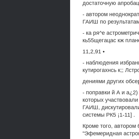
достаточную апробац
- автором неоднокра
ГАИШ по результатам 
- ка ря^е астрометри
кь55щегацас кж план
11,2,91 •
- наблюдения избрани
кутирогахнсь к;; Лст
дениями других обсе
- поправки й А и а¿2
которых участвовали
ГАИШ, дискутировали
системы РК5 ¡1-11] .
Кроме того, автором
"Эфемеридная астро