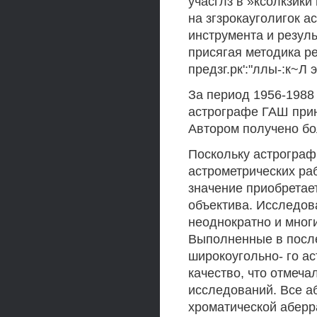
учасглз в »ксолкзики
на згзрокауголигок ас
инструмента и резул
присягая методика ре
предзг.рк':"ллы-:к~Л 
За период 1956-1988
астрографе ГАШ при
Автором получено бо
Поскольку астрограф
астрометрических раб
значение приобретае
объектива. Исследов
неоднократно и мног
Выполненные в посл
широкоугольно- го а
качество, что отмеча
исследований. Все а
хроматической абер