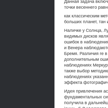
Данная задача включ
точки весеннего равн
как классическим ме
больших планет, тан
Наличке у Солнца, Л
видимых дисков явля
ошибок в наблюдения
и Венера наблюдаютс
Бремя. Различия re 
дополнительным ошиб
наблюдениях Меркур
также выбор методик
наблюдениях указанны
эффекта фотографиче
Идея привлечения ас
фундаментальных сис
получила в дальнейше