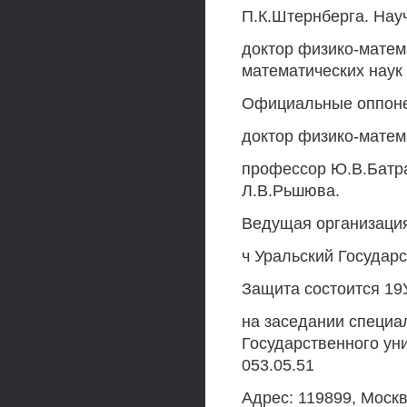
П.К.Штернберга. Нау
доктор физико-матема
математических наук
Официальные оппон
доктор физико-матем
профессор Ю.В.Батра
Л.В.Рьшюва.
Ведущая организаци
ч Уральский Государ
Защита состоится 19УЗ
на заседании специа
Государственного ун
053.05.51
Адрес: 119899, Москв