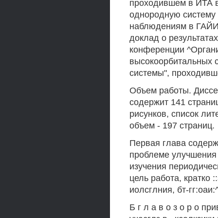
проходившем в ИТА в
однородную систему 
наблюдениям в ГАЙИ1 
доклад о результата
конференции ^Орган
высокоорбитальных с
системы", проходивш
Объем работы. Диссер
содержит 141 страниц
рисунков, список ли
объем - 197 страниц.
Первая глава содерж
проблеме улучшения
изучения периодичес
цель работа, кратко :
иолсглния, бт-гг:оаи:^
Б г л а в о з о р о п