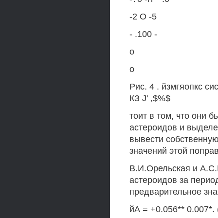
-2 О -5
- .100 -
о
о
Рис. 4 . йзмгяопкс с
КЗ J' ,$%$
тоит в том, что они 
астероидов и выделе
вывести собственную
значений этой попра
В.И.Орельская и А.С
астероидов за перио
предварительное знач
йА = +0.056** 0.007*. 