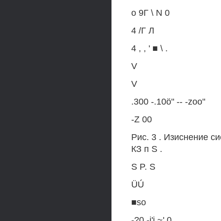
о 9Г \ N 0
4 /Г Л
4 , , ' ■ \ .
V
V
.300 -.10ö" -- -zoo"
-Z 00
Рис. 3 . Изиснение с
КЗ п S .
S P. S
ÜÚ
■so
-?0 -i'i ~'.0