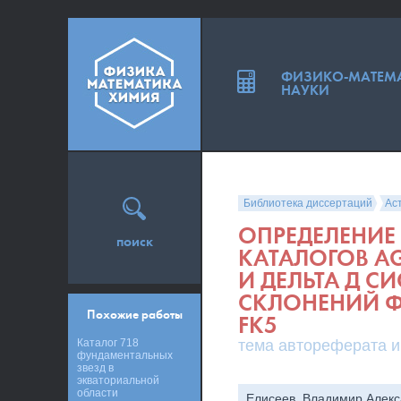
ФИЗИКО-МАТЕМ
НАУКИ
Библиотека диссертаций
Ас
ОПРЕДЕЛЕНИЕ
поиск
КАТАЛОГОВ AG
И ДЕЛЬТА Д 
СКЛОНЕНИЙ Ф
Похожие работы
FK5
Каталог 718
тема автореферата и
фундаментальных
звезд в
экваториальной
области
Елисеев, Владимир Алек