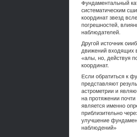
Фундаментальный кат
систематическим сши
координат звезд всл
погрешностей, влия
наблюдателей.
Другой источник оииб
движений входящих в 
«алы, но, действуя п
координат.
Если обратиться к ф
представляют резуль
астрометрии и являю
на протяжении почти 
является именно опр
приблизительно чере
улучшение фундамент
наблюдений»