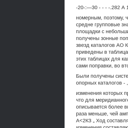
-20-:—30 - - - -.282 А
номерным, поэтому, 
средне групповые зна
площадки с небольшим
получены зонные поп
звезд каталогов АО К
приведены в таблицах 
этих таблицах для к
сами поправки, во вт
Были получены систе
опорных каталогов - ,
изменения которых пр
что для меридианног
описывается более в
раза меньше, чей ам
А<2КЗ „ Ход составл
изменения составля