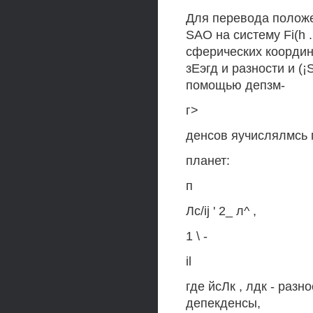
Для перевода положе
SAO на систему Fi(h 
сферических координа
зЕэгд и разности и (¡
помощью депзм-
г>
денсов яучислялмсь п
планет:
п
Лс/ij ' 2_ л^ ,
1 \ -
il
где йсЛк , лдк - раз
депекденсы,