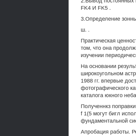
2.Вывод постоянных 
FK4 И FK5 .
3.Определение зонны
ш. .
Практическая ценнос
том, что она продолж
изучении периодичес
На основании резуль
широкоугольном астр
1988 гг. впервые до
фотографического ка
каталога юкного неба
Полученнкз поправки 
f 1(5 могут бигл ис
фундаментальной сис
Апробация работы. 