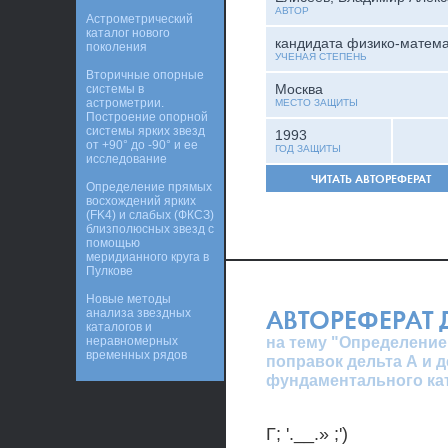
АВТОР
Астрометрический
каталог нового
кандидата физико-матема
поколения
УЧЕНАЯ СТЕПЕНЬ
Вторичные опорные
Москва
системы в
астрометрии.
МЕСТО ЗАЩИТЫ
Построение опорной
системы ярких звезд
1993
от +90° до -90° и ее
ГОД ЗАЩИТЫ
исследование
ЧИТАТЬ АВТОРЕФЕРАТ
Определение прямых
восхождений ярких
(FK4) и слабых (ФКСЗ)
близполюсных звезд с
помощью
меридианного круга в
Пулкове
Новые методы
АВТОРЕФЕРАТ
анализа звездных
каталогов и
на тему "Определение
неравномерных
временных рядов
поправок дельта А и 
фундаментального ка
Г; '.__.» ;')