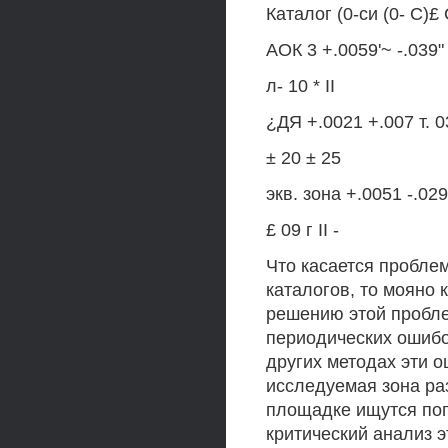
Каталог (0-си (0- С)£
АОК 3 +.0059'~ -.039"
л- 10 * II
¿ДЯ +.0021 +.007 т. 0
± 20 ± 25
экв. зона +.0051 -.029
£ 09 г II -
Что касается пробле
каталогов, то мояно 
решению этой пробл
периодических ошиб
других методах эти 
исследуемая зона ра
площадке ищутся поп
критический анализ э