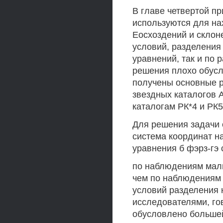
В главе четвертой п
используются для на
Еосхоздений и склон
условий, разделения
уравнений, так и по
решения плохо обусло
получены основные р
звездных каталогов А
каталогам РК*4 и РК5
Для решения задачи
система координат н
уравнения б фэрз-гэ 
по наблюдениям малы
чем по наблюдениям 
условий разделения 
исследователями, гов
обусловлено большей