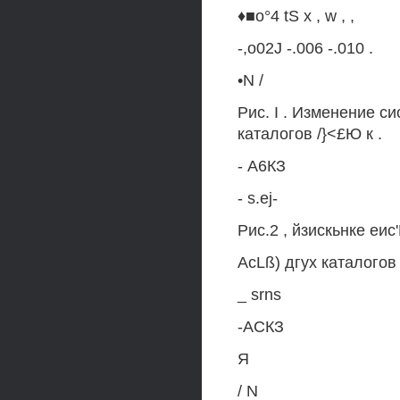
♦■o°4 tS x , w , ,
-,o02J -.006 -.010 .
•N /
Рис. I . Изменение с
каталогов /}<£Ю к .
- А6КЗ
- s.ej-
Рис.2 , йзискьнке еи
AcLß) дгух каталогов 
_ srns
-АСКЗ
Я
/ N