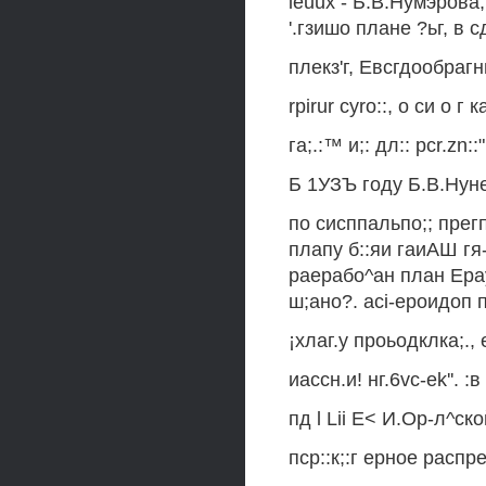
ieuux - Б.В.Нумэрова
'.гзишо плане ?ьг, в 
плекз'г, Евсгдообрагнь
rpirur cyro::, о си о г
га;.:™ и;: дл:: рcr.zn:
Б 1УЗЪ году Б.В.Нунег
по сисппальпо;; прегп
плапу б::яи гаиАШ гя-
раерабо^ан план Ерау
ш;ано?. aci-ероидоп 
¡хлаг.у проьодклка;.,
иассн.и! нг.6vc-ek''. :
пд l Lii Е< И.Ор-л^ск
пср::к;:г ерное распр