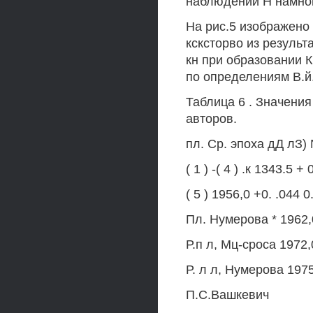
наблюдений Н намног
На рис.5 изображено 
ксксторво из результ
кн при образовании К 
по определениям В.й.
Таблица 6 . Значени
авторов.
пл. Ср. эпоха дД лЗ)
( 1 ) -( 4 ) .к 1343.5 
( 5 ) 1956,0 +0. .044
Пл. Нумерова * 1962,
Р.п л, Мц-сроса 1972,
Р. л л, Нумерова 1975
П.С.Вашкевич