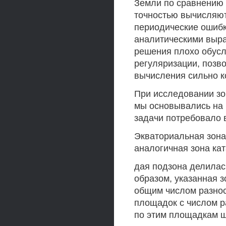
Земли по сравнению 
точностью вычисляю
периодические ошибк
аналитическими выр
решения плохо обусл
регуляризации, позв
вычисления сильно 
При исследовании зо
мы основывались на 
задачи потребовало 
Экваториальная зона
аналогичная зона кат
дая подзона делилас
образом, указанная з
общим числом разност
площадок с числом р
по этим площадкам ш