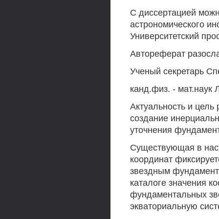
С диссертацией можн
астрономического ин
Университетский просп
Автореферат разослан
Ученый секретарь Сп
канд.физ. - мат.наук
Актуальность и цель
создание инерциальн
уточнения фундамент
Существующая в нас
координат фиксирует
звездным фундамент
каталоге значения к
фундаментальных зве
экваториальную сист