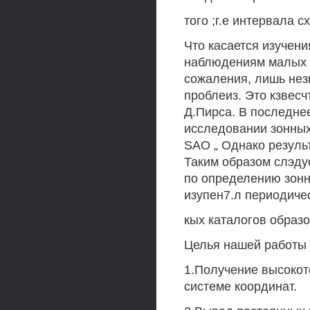
того ;г.е интервала 
Что касается изучен
наблюдениям малых п
сожаления, лишь нез
проблеиз. Это кзвес
Д.Пирса. В последне
исследовании зонных
SAO „ Однако результ
Таким образом слэдует
по определению зонны
изупен7.л периодичес
кых каталогов образ
Целья нашей работы 
1.Получение высокот
системе координат.