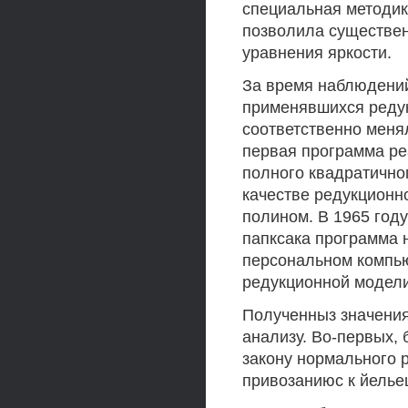
специальная методик
позволила существен
уравнения яркости.
За время наблюдени
применявшихся реду
соответственно меня
первая программа ре
полного квадратичног
качестве редукционн
полином. В 1965 году
папксака программа
персональном компью
редукционной модели
Полученныз значения
анализу. Во-первых, б
закону нормального 
привозаниюс к йельеш