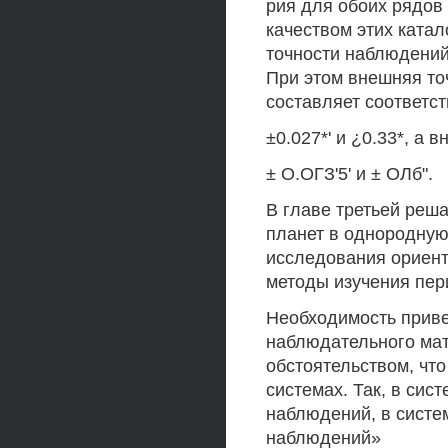
рия для обоих рядов 
качеством этих катал
точности наблюдений
При этом внешняя то
составляет соответст
±0.027*' и ¿0.33*, а 
± О.ОГЗ'5' и ± ОЛб".
В главе третьей реш
планет в однородную
исследования ориен
методы изучения пер
Необходимость приве
наблюдательного мат
обстоятельством, чт
системах. Так, в сис
наблюдений, в систем
наблюдений»