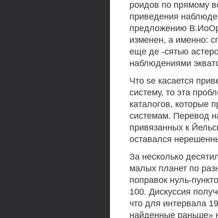
роидов по прямому в
приведения наблюден
предложению В.ИоОр
изменен, а именно: 
еще де -сятью астер
наблюдениями эквато
Что se касается при
систему, то эта проб
каталогов, которые 
системам. Перевод н
привязанных к Йельск
оставался нерешенн
За несколько десяти
малых планет по раз
поправок нуль-пункт
100. Дискуссия получ
что для интервала 19
найденные раньше» н