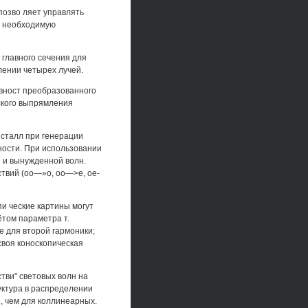
позво ляет управлять
ь необходимую
главного сечения для
ении четырех лучей.
вност преобразованного
еского выпрямления
сталл при генерации
ности. При использовании
й и вынужденной волн.
твий (оо—»о, оо—>е, ое-
и ческие картины могут
ётом параметра т.
е для второй гармоники;
своя коноскопическая
тви" световых волн на
уктура в распределении
, чем для коллинеарных.