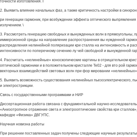
точности изготовления. I
2. Выявить влияние начальных фаз, а также критичность настройки в синхро
ри генерации гармоник, при возбуждении эффекта оптического выпрямления
излучением. \
3. Рассмотреть генерацию свободных и вынужденных волн в прямоугольны, п
иммерсионной среды на направление распространения вы нужденной гармон
распределения нелинейной поляризации кри сталла на интенсивность и ра
интенсивности по поперечному сечению лу чей свободной и вынужденной га
4. Рассчитать «нелинейные» коноскопические картины в отрицательном крис
оптической гармоники и в положительном кристалле Те02 - для вто рой гармо
векторных взаимодействий световых волн при фор мировании «нелинейных» 
5. Выявить возможность существования нелинейных пьезоэлектрического, пь
и электрострикции.
Связь с государственными программами и НИР
Диссертационная работа связана с фундаментальной научно-исследовател
«Анизотропное отражение света и электрооптические свойства кри сталлов»
кафедре «Физика» ДВГУПС.
Научная новизна работы
При решении поставленных задач получены следующие научные результаты