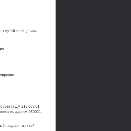
тет путей сообщения»
вич
имирович
гс совета ДМ 218.003.01
ния» по адресу: 680021,
ный государственный