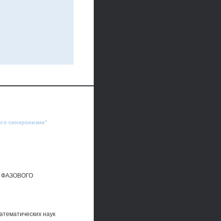
ого синхронизма"
 ФАЗОВОГО
атематических наук