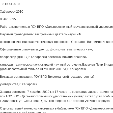
1 8 НОЯ 2010
Хабаровск-2010
004613395
Работа выполнена в ГОУ ВПО «Дальневосточный государственный универси
Научный руководитель: заслуженный деятель науки РФ
доктор физико-математических наук, профессор Строганов Владимир Ивано
Официальные оппоненты: доктор физико-математических наук,
профессор (ДВГГУ, г. Хабаровск) Костенко Михаил Иванович
кандидат технических наук, старший научный сотрудник Базылев Петр Влад
(Дальневосточный филиал ФГУП ВНИИФТРИ, г. Хабаровск)
Ведущая организация: ГОУ ВПО Тихоокеанский государственный
университет, г. Хабаровск
Защита состоится 7 декабря 2010 г. в 17 часов на заседании диссертационно
при ГОУ ВПО «Дальневосточный государственный универ ситет путей сообще
г. Хабаровск, ул. Серышева, д. 47, кон ференц-зал второго учебного корпуса.
С диссертацией можно ознакомиться в библиотеке ГОУ ВПО «Дальневосточ 