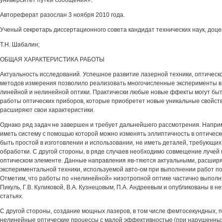
университет путей сообщения».
Автореферат разослан 3 ноября 2010 года.
Ученый секретарь диссертационного совета кандидат технических наук, доце
Т.Н. Шабалин;
ОБЩАЯ ХАРАКТЕРИСТИКА РАБОТЫ
Актуальность исследований. Успешное развитие лазерной техники, оптическо
методов измерения позволило реализовать многочисленные эксперименты в
линейной и нелинейной оптики. Практически любые новые ффекты могут быт
работы оптических приборов, которые приобретет новые уникальные свойст
расширяют свои характеристики.
Однако ряд задач не завершен и требует дальнейшего рассмотрения. Напри
иметь систему с помощью которой можно изменять эллиптичность в оптическ
быть простой в изготовлении и использовании, не иметь деталей, требующи
обработки. С другой стороны, в ряде случаев необходимо совмещение лучей (
оптическом элементе. Данные направления яв-тяются актуальными, расшир
экспериментальной техники, используемой авто-ом при выполнении работ по
Отметим, что работы по «нелинейной» низотропной оптике частично выполн
Пикуль, Г.В. Куликовой, В.А. Кузнецовым, П.А. Андреевым и опубликованы в 
статьях.
С другой стороны, создание мощных лазеров, в том числе фемтосекундных, 
нелинейные оптические процессы с малой эффективностью (при нарушенных