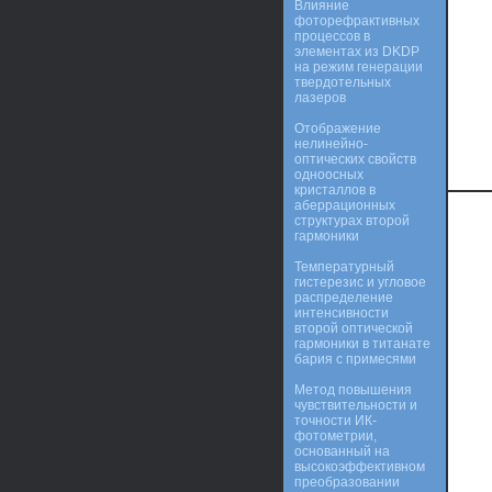
Влияние
фоторефрактивных
процессов в
элементах из DKDP
на режим генерации
твердотельных
лазеров
Отображение
нелинейно-
оптических свойств
одноосных
кристаллов в
аберрационных
структурах второй
гармоники
Температурный
гистерезис и угловое
распределение
интенсивности
второй оптической
гармоники в титанате
бария с примесями
Метод повышения
чувствительности и
точности ИК-
фотометрии,
основанный на
высокоэффективном
преобразовании