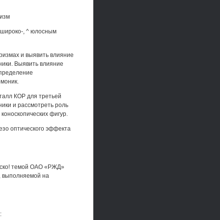
низм
 широко-, ^ юлосным
ризмах и выявить влияние
ики. Выявить влияние
спределение
рмоник.
талл КОР для третьей
ники и рассмотреть роль
коноскопических фигур.
езо оптического эффекта
ьско! темой ОАО «РЖД»
, выполняемой на
: