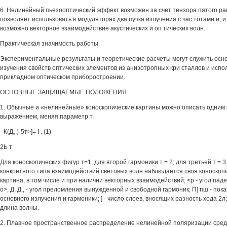
6. Нелинейный пьезооптический эффект возможен за счет тензора пятого ран
позволяет использовать в модуляторах два пучка излучения с час тотами и, и 
возможно векторное взаимодействие акустических и оп тических волн.
Практическая значимость работы
Экспериментальные результаты и теоретические расчеты могут служить осн
изучения свойств оптических элементов из анизотропных кри сталлов и испо
прикладном оптическом приборостроении.
ОСНОВНЫЕ ЗАЩИЩАЕМЫЕ ПОЛОЖЕНИЯ
1. Обычные и «нелинейные» коноскопические картины можно описать одним
выражением, меняя параметр т.
- К(Д„.)-5т>]= I . (1)
2Ь т
Для коноскопических фигур т=1; для второй гармоники т = 2; для третьей т = 3 
конкретного типа взаимодействий световых волн наблюдается своя коноскоп
картина, в том числе и при наличии векторных взаимодействий; <р - угол пад
о>; Д, Д,, - угол преломления вынужденной и свободной гармоник; П] пш - по
основного излучения и гармоники; ] - число слоев, вносящих разность хода 2л;
длина волны.
2. Плавное пространственное распределение нелинейной поляризации сре