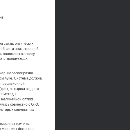
нт
й связи, оптических
 области анизотропной
ь положены в основу
ва и значительно
мер, целесообразно
ом луче. Система должна
х прецизионной
трех, четырех) в одном
яя методы
 нелинейной оптике.
ялись совместно с О.Ю.
некоторых совместных
позволяет изучить
 условиях фазового