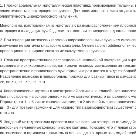
1. Плоскопараллельная кристаллическая пластинка произвольной толщины, 
эллиптичностью проходящего излучения. Две пластинки позволяют за дават
эллиптичность широкополосного излучения.
Монопризма, изготовленная из кристалла с разным расположением плоскосп 
входящих и выходящих лучей, делает возможным совмещение одном направл
2. При генерации оптических гармоник широкополосным излучением интенси
излучения не критична к настройке кристалла. Отклик за счет эффект оптич
пропорционален ширине спектра используемого излучения.
3. Плавное пространственное распределение нелинейной поляризации в кри
гармоник вне синхронизма приводит к значительному уменьшению ин тенсив
пространственно ограниченного луча гармоника рож дается в виде свободно
Разделение возможно в прямоугольны призмах для разных типов взаимодейс
>е, ое->о, ее—>е, ее—»о).
4. Коноскопические картины в анизотропной оптике и «нелинейные» коноскоп
быть построены на основе одного итого же математического вы ражения с уч
Параметр т = 1 - обычные коноскопические; т = 2 нелинейные коноскопически
ш = 3 - для третьей гармоники Для каждого типа взаимодействий существует 
картина.
5. Зондовый метод позволил провести анализ влияния векторных взаимодейс
векторные нелинейные коноскопические картины. Показано, что уг ловая стр
интенсивности гармоники значительно меньше дл векторных взаимодействий