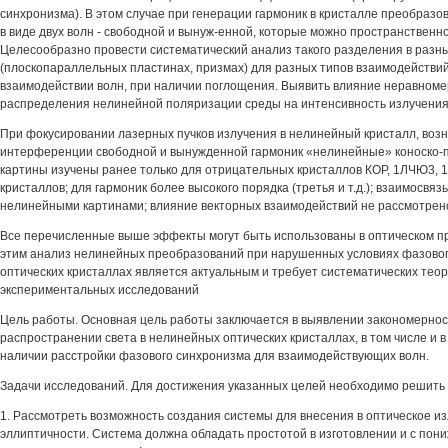
синхронизма). В этом случае при генерации гармоник в кристалле преобраз
в виде двух волн - свободной и вынуж-енной, которые можно пространственн
Целесообразно провести систематический анализ такого разделения в разн
(плоскопараллельных пластинах, призмах) для разных типов взаимодействий
взаимодействии волн, при наличии поглощения. Выявить влияние неравноме
распределения нелинейной поляризации среды на интенсивность излучения
При фокусировании лазерных пучков излучения в нелинейный кристалл, возн
интерференции свободной и вынужденной гармоник «нелинейные» коноско-п
картины изучены ранее только для отрицательных кристаллов КОР, 1ЛЧЮ3,
кристаллов; для гармоник более высокого порядка (третья и т.д.); взаимосвя
нелинейными картинами; влияние векторных взаимодействий не рассмотрен
Все перечисленные выше эффекты могут быть использованы в оптическом пр
этим анализ нелинейных преобразований при нарушенных условиях фазовог
оптических кристаллах является актуальным и требует систематических теор
экспериментальных исследований
Цель работы. Основная цель работы заключается в выявлении закономернос
распространении света в нелинейных оптических кристаллах, в том числе и 
наличии расстройки фазового синхронизма для взаимодействующих волн.
Задачи исследований. Для достижения указанных целей необходимо решить
1. Рассмотреть возможность создания системы для внесения в оптическое и
эллиптичности. Система должна обладать простотой в изготовлении и с по