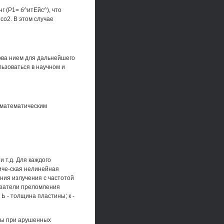
г (Р1= б^итЕйс^), что
со2. В этом случае
ова нием для дальнейшего
льзоваться в научном и
 математическим
и т.д. Для каждого
иче-ская нелинейная
ения излучения с частотой
казатели преломления
 Ь - толщина пластины; к -
ды при арушенных