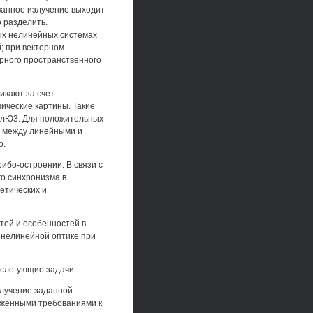
ованное излучение выходит
о разделить.
ых нелинейных системах
; при векторном
рного пространственного
.
икают за счет
ические картины. Такие
 1лЮ3. Для положительных
зь между линейными и
о.
ибо-остроении. В связи с
о синхронизма в
етических и
тей и особенностей в
в нелинейной оптике при
 сле-ующие задачи:
злучение заданной
ниженными требованиями к