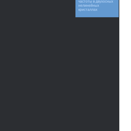
частоты в двухосных
нелинейных
кристаллах