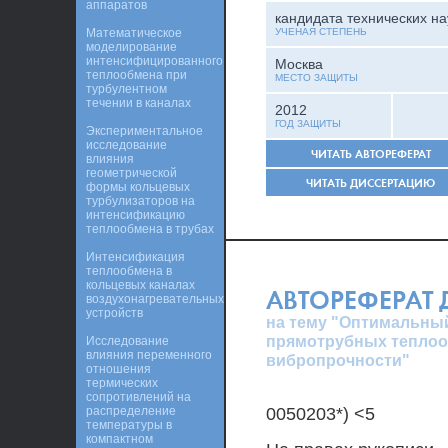
аппаратов
кандидата технических на
Математическое
УЧЕНАЯ СТЕПЕНЬ
моделирование
интенсифицированного
Москва
теплообмена при
МЕСТО ЗАЩИТЫ
турбулентном
течении в каналах
2012
ГОД ЗАЩИТЫ
Экспериментальное
исследование
ЧИТАТЬ АВТОРЕФЕРАТ
влияния
геометрической
ЧИТАТЬ ДИССЕРТАЦИЮ
формы кольцевых
турбулизаторов на
интенсификацию
теплообмена в трубах
Интенсификация
теплообмена в
кольцевых каналах
АВТОРЕФЕРАТ
воздухонагревательных
устройств
на тему "Оптимальны
прямотрубных тепло
Исследование
влияния переменного
вибропрочности"
отношения
термических
сопротивлений на
распределение
0050203*) <5
температуры в
компактном