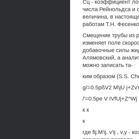
Сц - коэффициент ло
числа Рейнольдса и 
величина, в настояще
работам Т.Н. Фесенко
Смещение трубы из р
изменяет поле скорос
добавочные силы жид
Алямовский, а анали
можно записать та-
ким образом (S.S. Ch
g/=0.5pßV2 M\jU j+Zv
/'=0.5pe V IVfUj+Z^Wj
к к
к
где fij.M'ij, v'ij , v