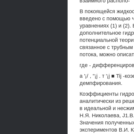
взаимного располо-
В покоящейся жидко
введено с помощью 
уравнениях (1) и (2).
дополнительное гид
потенциальной теори
связанное с трубным
потока, можно описа
где - дифференциров
а '¡/ , "¡j . т '¡j ■ T
демпфирования.
Коэффициенты гидро
аналитически из реш
в идеальной и несжи
Н.Я. Николаева, J1.B.
Значения полученны
экспериментов В.И. К