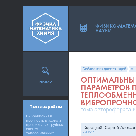
ФИЗИКО-МАТЕМ
НАУКИ
Библиотека диссертаций
Ме
ОПТИМАЛЬНЫ
поиск
ПАРАМЕТРОВ 
ТЕПЛООБМЕН
ВИБРОПРОЧН
Похожие работы
тема автореферата и
Вибрационная
прочность гладких и
профильных трубных
Корецкий, Сергей Алекса
систем
АВТОР
теплообменных