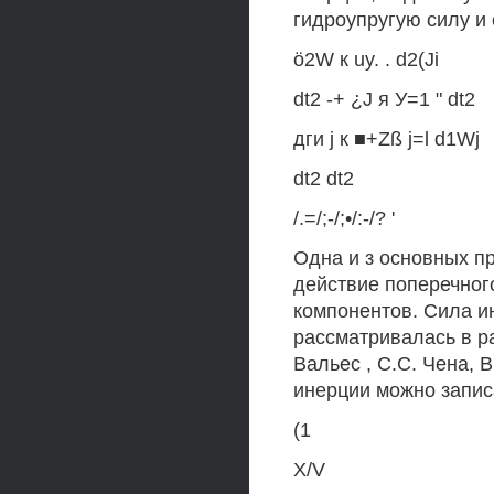
гидроупругую силу и
ö2W к uy. . d2(Ji
dt2 -+ ¿J я У=1 " dt2
дги j к ■+Zß j=l d1Wj
dt2 dt2
/.=/;-/;•/:-/? '
Одна и з основных пр
действие поперечног
компонентов. Сила и
рассматривалась в ра
Вальес , С.С. Чена, 
инерции можно запи
(1
X/V