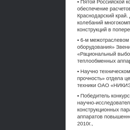
• Пятой Российской 
обеспечение расчетов
Краснодарский край.
колебаний многоком
конструкций в попере
• 6-м межотраслевом
оборудования» Звени
«Рациональный выбо
теплообменных аппа
• Научно техническом
прочность» отдела ц
техники ОАО «НИКИЭТ
• Победитель конкур
научно-исследовател
конструкционных па
аппаратов повышенн
2010г.,