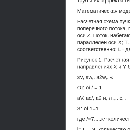
труб и их эффекты г
Математическая моде
Расчетная схема пуч
поперечного потока, 
оси Z. Поток, набега
параллелен оси X; Т„
соответственно; L - 
Рисунок 1. Расчетная
направлениях X и Y б
sV, aw,. a2w,. «
OZ oi / = 1
aV. ас/, а2 и, л „,. с, .
Зг of 1=1
где /=7.....к~ количес
l=J,....N- количество