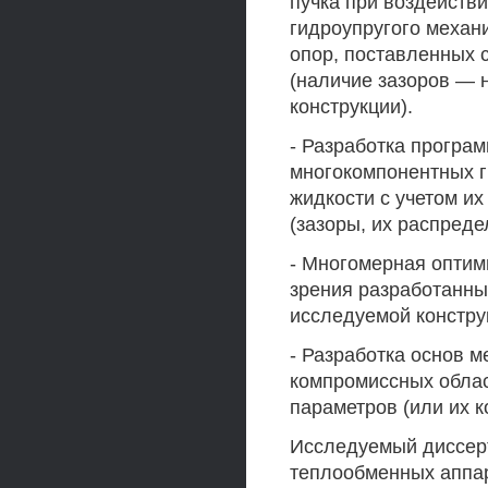
пучка при воздействи
гидроупругого механ
опор, поставленных 
(наличие зазоров — 
конструкции).
- Разработка програ
многокомпонентных г
жидкости с учетом и
(зазоры, их распредел
- Многомерная оптим
зрения разработанны
исследуемой констру
- Разработка основ 
компромиссных облас
параметров (или их к
Исследуемый диссер
теплообменных аппа