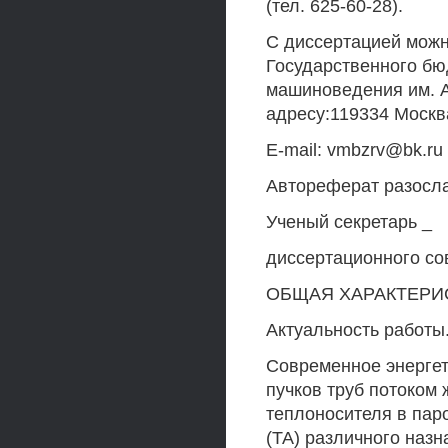
(тел. 625-60-28).
С диссертацией можн
Государственного бю
машиноведения им. A
адресу:119334 Москва
E-mail: vmbzrv@bk.ru
Автореферат разосла
Ученый секретарь _
диссертационного со
ОБЩАЯ ХАРАКТЕРИ
Актуальность работы
Современное энергет
пучков труб потоком 
теплоносителя в пар
(ТА) различного наз