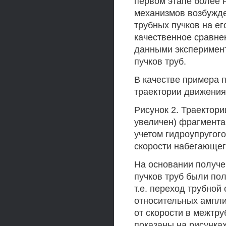
первом этапе более 
механизмов возбужде
трубных пучков на ег
качественное сравне
данными эксперимен
пучков труб.
В качестве примера 
траектории движения
Рисунок 2. Траектор
увеличен) фрагмента 
учетом гидроупругог
скорости набегающего
На основании получе
пучков труб были пол
т.е. переход трубной
относительных ампли
от скорости в межтру
показаны на рисунках 