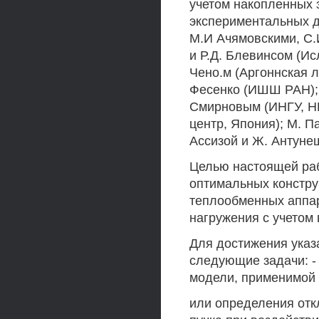
учетом накопленных 
экспериментальных д
М.И Ачямовскими, С.
и Р.Д. Блевинсом (И
Чено.м (Аргоннская 
Фесенко (ИШШ РАН); 
Смирновым (ИНГУ, НИ
центр, Япония); М. П
Ассизой и Ж. Антуне
Целью настоящей раб
оптимальных констр
теплообменных аппар
нагружения с учетом 
Для достижения указ
следующие задачи: 
модели, применимой 
или определения отк