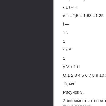
• 1 г»*«
в ч =2,5 = 1,63 =1.25
і —
1 \
1
* к /\ І
1
у V х 1 і I
О 1 2 3 4 5 6 7 8 9 10
1), м/с
Рисунок 3.
Зависимость относит