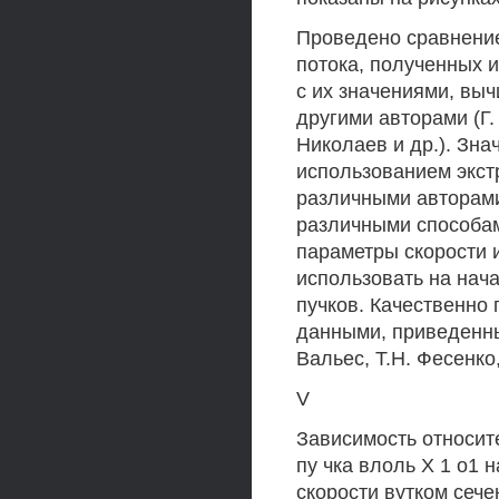
Проведено сравнение
потока, полученных 
с их значениями, в
другими авторами (Г. 
Николаев и др.). Зна
использованием экс
различными авторами
различными способа
параметры скорости
использовать на нач
пучков. Качественно
данными, приведенны
Вальес, Т.Н. Фесенко,
V
Зависимость относит
пу чка влоль X 1 о1 
скорости вутком сече