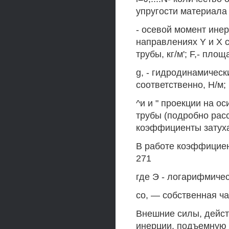
упругости материала 
- осевой момент инерц
направлениях Y и X с
трубы, кг/м'; F,- площ
g, - гидродинамичес
соответственно, Н/м;
^и и " проекции на ос
трубы (подробно рассм
коэффициенты затуха
В работе коэффициент
271
где Э - логарифмиче
со, — собственная ча
Внешние силы, дейст
инерции, подъемную 