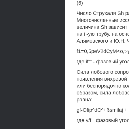
(6)
Число Струхаля Sh р
Многочисленные иссл
величина Sh зависит
на i -ую трубу, на ос
Алямовского и Ю.Н. 
f1=0,5peV2dCyM<o,t-y"
где ift" - фазовый у
Сила лобового сопро
появления вихревой 
или беспорядочно ко
образом, сила лобов
равна:
gf-Ofip^dC^+ßsmilaj + v
где y/f - фазовый угол