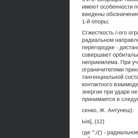
имеют особенности по
введены обозначения: 
1-й опоры;
Сгжесткость /-ого ог
радиальном направле
перегородке - диста
совершают орбитальн
неприемлема. При уч
ограничителями прин
тангенциальной сост
контактного взаимод
энергии при ударе н
принимается в следу
сенко, Ж. Антунеш):
Ыа], (12)
где '",/(') - радиаль