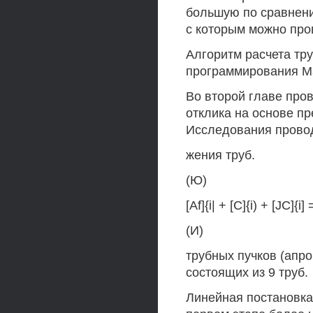
большую по сравнени
с которым можно про
Алгоритм расчета тр
программирования М
Во второй главе про
отклика на основе п
Исследования прово
жения труб.
(Ю)
[Af]{i| + [C]{i) + [JC]{i]
(И)
трубных пучков (апр
состоящих из 9 труб.
Линейная постановка