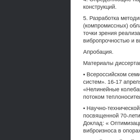
конструкций.
5. Разработка метод
(компромиссных) обл
точки зрения реализ
вибропрочностью и в
Апробация.
Материалы диссертац
• Всероссийском сем
систем». 16-17 апрел
«Нелинейные колебан
потоком теплоносите
• Научно-техническо
посвященной 70-лети
Доклад: « Оптимизаци
виброизноса в опора