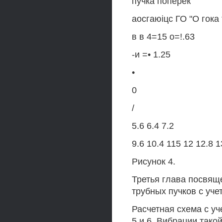
пучка поперек
аосгаюіцс ГО "О гока
в в 4=15 о=!.63
-и =• 1.25
•
0
/
5.6 6.4 7.2
9.6 10.4 115 12 12.8 1
Рисунок 4.
Третья глава посвящ
трубных пучков с уч
Расчетная схема с у
5 и 6. Вибрации тако