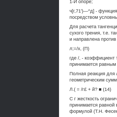
1-Й опоре;
ч[г,71')—^д] - функц
посредством условны
Для расчета тангенц
сухого трения, т.е. 
и направлена против
л;=/х, (П)
где /, - коэффициент
принимается равным 0
Полная реакция для 
геометрическим сумм
Л.( = /г£ + й? ■ (14)
С г жесткость ограни
принимается равной 
формулой (Т.Н. Фесен