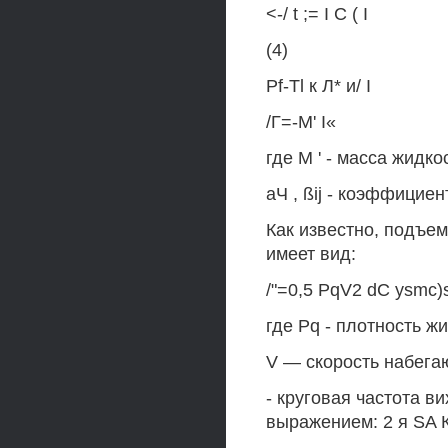
<-/ t ;= I С ( I
(4)
Pf-Tl к Л* и/ I
/Г=-М' I«
где М ' - масса жидк
аЧ , ßij - коэффицие
Как известно, подъе
имеет вид:
/"=0,5 PqV2 dC ysmc)st
где Pq - плотность ж
V — скорость набега
- круговая частота 
выражением: 2 я SA 