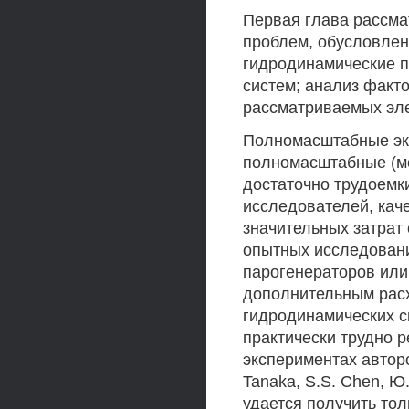
Первая глава рассма
проблем, обусловлен
гидродинамические п
систем; анализ факт
рассматриваемых эле
Полномасштабные эк
полномасштабные (м
достаточно трудоемк
исследователей, кач
значительных затрат 
опытных исследовани
парогенераторов или
дополнительным расх
гидродинамических с
практически трудно 
экспериментах авторо
Tanaka, S.S. Chen, Ю
удается получить тол