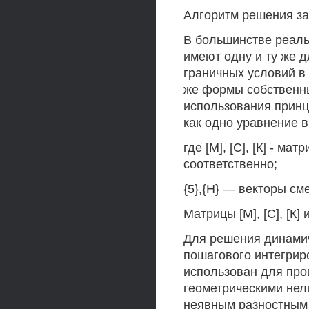
Алгоритм решения з
В большинстве реаль
имеют одну и ту же 
граничных условий в 
же формы собственных
использования принц
как одно уравнение 
где [М], [С], [К] - м
соответственно;
{5},{Н} — векторы см
Матрицы [М], [С], [К]
Для решения динамич
пошагового интегрир
использован для про
геометрическими нел
неявным разностным 