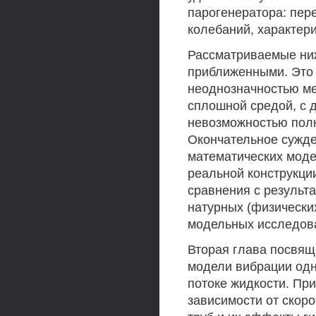
парогенератора: пер
колебаний, характери
Рассматриваемые ни
приближенными. Это 
неоднозначностью ме
сплошной средой, с д
невозможностью полн
Окончательное сужде
математических моде
реальной конструкци
сравнения с результ
натурных (физическ
модельных исследов
Вторая глава посвя
модели вибрации одн
потоке жидкости. Пр
зависимости от скоро