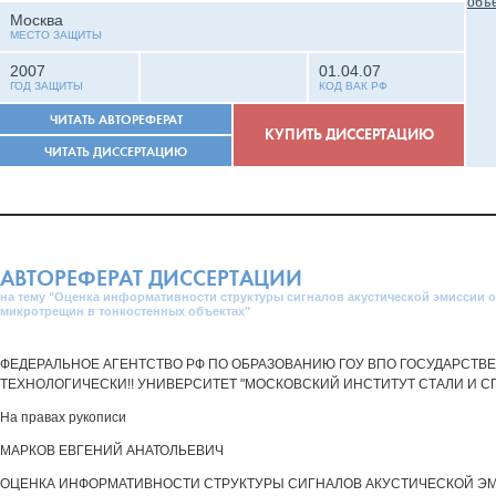
Москва
МЕСТО ЗАЩИТЫ
2007
01.04.07
ГОД ЗАЩИТЫ
КОД ВАК РФ
ЧИТАТЬ АВТОРЕФЕРАТ
КУПИТЬ ДИССЕРТАЦИЮ
ЧИТАТЬ ДИССЕРТАЦИЮ
АВТОРЕФЕРАТ ДИССЕРТАЦИИ
на тему "Оценка информативности структуры сигналов акустической эмиссии 
микротрещин в тонкостенных объектах"
ФЕДЕРАЛЬНОЕ АГЕНТСТВО РФ ПО ОБРАЗОВАНИЮ ГОУ ВПО ГОСУДАРСТВ
ТЕХНОЛОГИЧЕСКИ!! УНИВЕРСИТЕТ "МОСКОВСКИЙ ИНСТИТУТ СТАЛИ И С
На правах рукописи
МАРКОВ ЕВГЕНИЙ АНАТОЛЬЕВИЧ
ОЦЕНКА ИНФОРМАТИВНОСТИ СТРУКТУРЫ СИГНАЛОВ АКУСТИЧЕСКОЙ Э