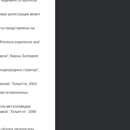
 надежность прогноза
емах регистрации может
оты представлены на
g "Previous experience and
рна", Варна, Болгария,
неоднородных структур",
алов", Тольятти, 2003
ии гетерогенных
кола металловедов-
вов", Тольятти - 2006
о обзора литературы,