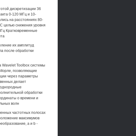
тотой дискретизации 36
кта 0-120 МГц и 10-
лись на расстояниях 80-
в С целью снижения уровня
 МГц Кратковременные
нта
еление их амплитуд
ла после обработки
 Wavelet Toolbox системы
 Морле, позволяющие
ации через параметры
твенных делает
еоднородные
ополнительной обработки
ординаты о времени и
льных волн
ченных частотных полосах
сположение максимумов
реобразование, а и b -