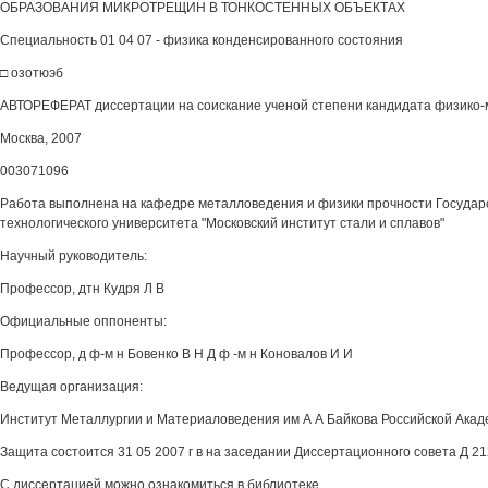
ОБРАЗОВАНИЯ МИКРОТРЕЩИН В ТОНКОСТЕННЫХ ОБЪЕКТАХ
Специальность 01 04 07 - физика конденсированного состояния
□ озотюэб
АВТОРЕФЕРАТ диссертации на соискание ученой степени кандидата физико-
Москва, 2007
003071096
Работа выполнена на кафедре металловедения и физики прочности Государ
технологического университета "Московский институт стали и сплавов"
Научный руководитель:
Профессор, дтн Кудря Л В
Официальные оппоненты:
Профессор, д ф-м н Бовенко В Н Д ф -м н Коновалов И И
Ведущая организация:
Институт Металлургии и Материаловедения им А А Байкова Российской Акад
Защита состоится 31 05 2007 г в на заседании Диссертационного совета Д 21
С диссертацией можно ознакомиться в библиотеке