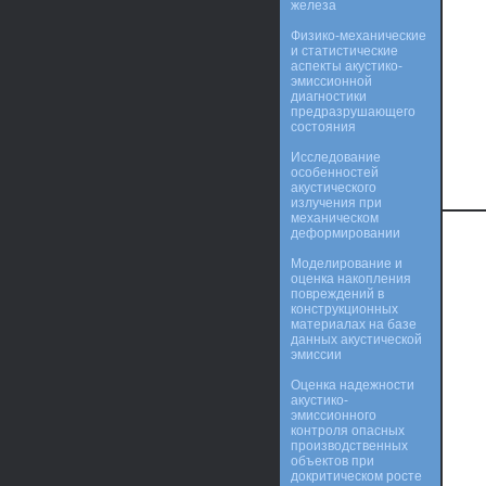
железа
Физико-механические
и статистические
аспекты акустико-
эмиссионной
диагностики
предразрушающего
состояния
Исследование
особенностей
акустического
излучения при
механическом
деформировании
Моделирование и
оценка накопления
повреждений в
конструкционных
материалах на базе
данных акустической
эмиссии
Оценка надежности
акустико-
эмиссионного
контроля опасных
производственных
объектов при
докритическом росте