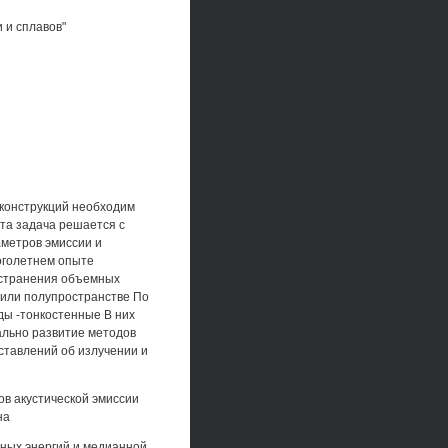
 и сплавов"
конструкций необходим
та задача решается с
метров эмиссии и
оголетнем опыте
остранения объемных
 или полупространстве По
ды -тонкостенные В них
ально развитие методов
ставлений об излучении и
в акустической эмиссии
на
ных энергий и медианной