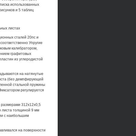
списка использованных
исунков и 5 таблиц
ьных листах
ционных сталей 20пс и
 соответственно Упругие
ковым калибратором,
шением графитовых
пластин из углеродистой
ладываются на натянутые
листа (без демпфирующей
пленной стальной пружины
 Фиксатором регулируется
с размерами 312x12x0,5
о листа толщиной 9 мм
нии с наибольшим
авливался на поверхности