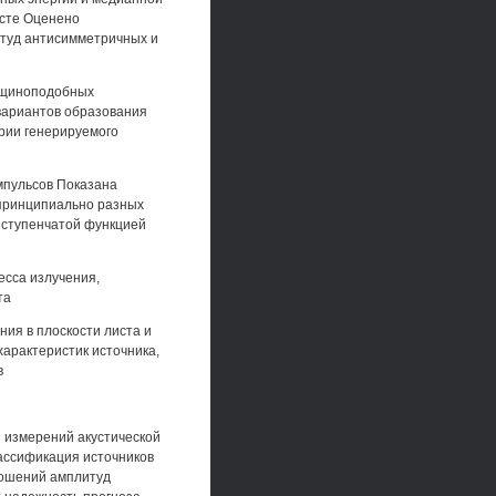
исте Оценено
туд антисимметричных и
ещиноподобных
 вариантов образования
рии генерируемого
импульсов Показана
 принципиально разных
 ступенчатой функцией
есса излучения,
та
ия в плоскости листа и
арактеристик источника,
в
 измерений акустической
ассификация источников
ношений амплитуд