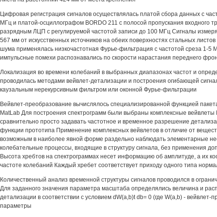
Цифровая регистрация сигналов осуществлялась платой сбора данных с час
МГц и платой-осциллографом BORDO 211 с полосой пропускания входного тра
разрядным ЛЦП с регулируемой частотой записи до 100 МГц Сигналы измеря
567 мм от искусственных источников на обеих поверхностях стальных листо
шума применялась низкочастотная Фурье-фильтрация с частотой среза 1-5
импульсные помехи распознавались по скорости нарастания переднего фро
Локализация во времени колебаний в выбранных диапазонах частот и опред
проводилась методами вейвлет-детализации и построения огибающей сигна
каузальным нерекурсивным фильтром или оконной Фурье-фильтрации
Вейвлет-преобразование вычислялось специализированной функцией пакета
MatLab Для построения спектрограмм были выбраны комплексные вейвлеты
сравнительно просто задавать частотное и временное разрешение детализ
функции прототипа Применение комплексных вейвлетов в отличие от вещес
возможным в наиболее явной форме раздельно наблюдать элементарные н
колебательные процессы, входящие в структуру сигнала, без применения д
Высота хребтов на спектрограммах несет информацию об амплитуде, а их ко
частоте колебаний Каждый хребет соответствует приходу одного типа норма
Количественный анализ временной структуры сигналов проводился в ограни
Для заданного значения параметра масштаба определялись величина и ра
детализации в соответствии с условием dW(a,b)t db= 0 (где W(a,b) - вейвлет-п
параметры