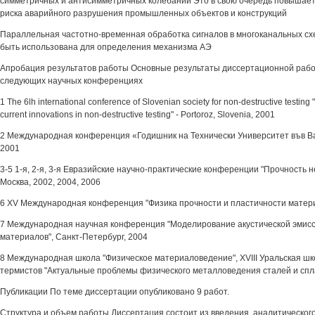
симметричных и антисимметричных колебаний Это в свою очередь повышает
риска аварийного разрушения промышленных объектов и конструкций
Параллельная частотно-временная обработка сигналов в многоканальных сх
быть использована для определения механизма АЭ
Апробация результатов работы Основные результаты диссертационной раб
следующих научных конференциях
1 The 6lh international conference of Slovenian society for non-destructive testin
current innovations in non-destructive testing" - Portoroz, Slovenia, 2001
2 Международная конференция «Годишник на Технически Университет във Ва
2001
3-5 1-я, 2-я, 3-я Евразийские научно-практические конференции "Прочность 
Москва, 2002, 2004, 2006
6 XV Международная конференция "Физика прочности и пластичности матери
7 Международная научная конференция "Моделирование акустической эмисс
материалов", Санкт-Петербург, 2004
8 Международная школа "Физическое материаловедение", XVIII Уральская ш
термистов "Актуальные проблемы физического металловедения сталей и спла
Публикации По теме диссертации опубликовано 9 работ.
Структура и объем работы Диссертация состоит из введения, аналитическог