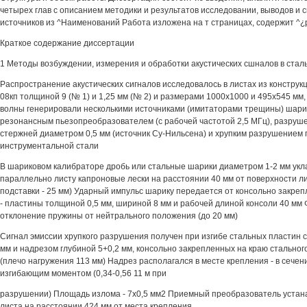
четырех глав с описанием методики и результатов исследовании, выводов и 
источников из ^Наименований Работа изложена на т страницах, содержит ^¿р
Краткое содержание диссертации
1 Методы возбуждении, измерения и обработки акустических сшналов в стал
Распространение акустических сигналов исследовалось в листах из конструк
08кп толщиной 9 (№ 1) и 1,25 мм (№ 2) и размерами 1000x1000 и 495x545 мм,
волны генерировали несколькими источниками (имитаторами трещины) шари
резонансным пьезопреобразователем (с рабочей частотой 2,5 МГц), разру
стержней диаметром 0,5 мм (источник Су-Нильсена) и хрупким разрушением 
инструментальной стали
В шариковом калибраторе дробь или стальные шарики диаметром 1-2 мм ук
параллельно листу капроновые лески на расстоянии 40 мм от поверхности 
подставки - 25 мм) Ударный импульс шарику передается от консольно закре
- пластины толщиной 0,5 мм, шириной 8 мм и рабочей длиной консоли 40 мм
отклонение пружины от нейтрального положения (до 20 мм)
Сигнал эмиссии хрупкого разрушения получен при изгибе стальных пластин 
мм и надрезом глубиной 5+0,2 мм, консольно закрепленных на краю стальног
(плечо нагружения 113 мм) Надрез располагался в месте крепления - в сече
изгибающим моментом (0,34-0,56 11 м при
разрушении) Площадь излома - 7x0,5 мм2 Приемный преобразователь устан
листа на расстоянии 424 мм от места крепления