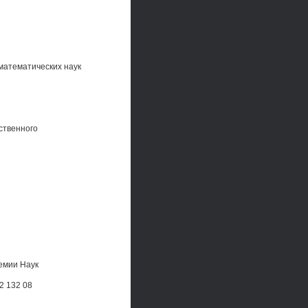
математических наук
ственного
емии Наук
2 132 08