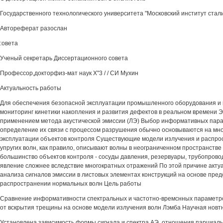
Государственного технологического университета "Московский институт стали
Автореферат разослан
:овета
Ученый секретарь Диссертационного совета
Профессор,докторфиз-мат наук X"3 / / СИ Мухин
Актуальность работы
Для обеспечения безопасной эксплуатации промышленного оборудования и 
мониторинг кинетики накопления и развития дефектов в реальном времени Э
применением метода акустической эмиссии (ЛЭ) Выбор информативных пара
определение их связи с процессом разрушения обычно основываются на мн
эксплуатации объектов контроля Существующие модели излучения и распр
упругих волн, как правило, описывают волны в неограниченном пространстве
большинство объектов контроля - сосуды давления, резервуары, трубопрово
явление сложнее вследствие многократных отражений По этой причине акту
анализа сигналов эмиссии в листовых элементах конструкций на основе пред
распространении нормальных волн Цель работы
Сравнение информативности спектральных и частотно-времснных параметро
от вскрытия трещины на основе модели излучения волн Лэмба Научная новт
Установлена зависимость формы сигнала и спектра АЭ, отношения парциаль