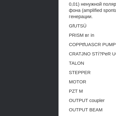
0,01) ненужной поля
фона (amplified spon
генерации.
GfUTSÜ
PRISM вг in
COPPtfUASCR PUMP
CRATJNO STí?PeR 
TALON
STEPPER
MOTOR
PZT M
OUTPUT coupler
OUTPUT BEAM