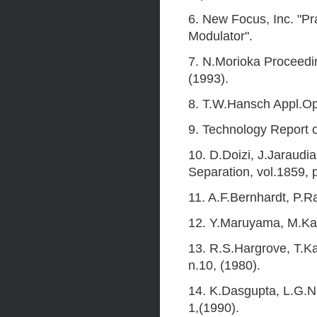
6. New Focus, Inc. "Pr
Modulator".
7. N.Morioka Proceedin
(1993).
8. T.W.Hansch Appl.Opt.
9. Technology Report o
10. D.Doizi, J.Jaraudi
Separation, vol.1859, 
11. A.F.Bernhardt, P.R
12. Y.Maruyama, M.Kato
13. R.S.Hargrove, T.Ka
n.10, (1980).
14. K.Dasgupta, L.G.Na
1,(1990).