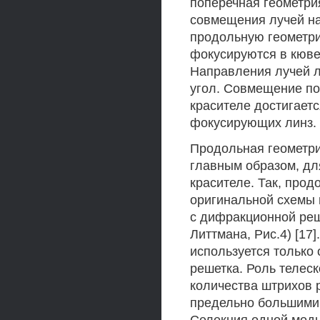
поперечная геометри
совмещения лучей нак
продольную геометри
фокусируются в кюве
Направления лучей л
угол. Совмещение по
красителе достигает
фокусирующих линз.
Продольная геометри
главным образом, дл
красителе. Так, прод
оригинальной схемы 
с дифракционной реш
Литтмана, Рис.4) [17
используется только
решетка. Роль телес
количества штрихов р
предельно большими к