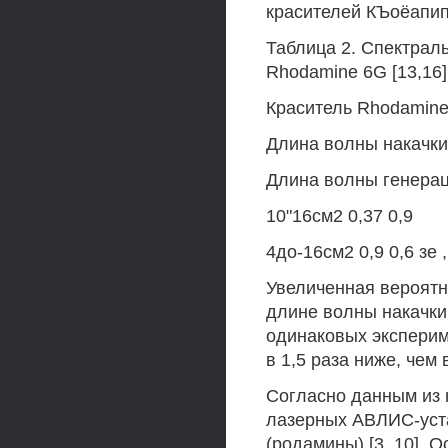
красителей КЪоёапип
Таблица 2. Спектрал
Rhodamine 6G [13,16] 
Краситель Rhodamine
Длина волны накачки
Длина волны генерац
10"16см2 0,37 0,9
4до-16см2 0,9 0,6 зе 
Увеличенная вероятн
длине волны накачки 
одинаковых эксперим
в 1,5 раза ниже, чем 
Согласно данным из 
лазерных АВЛИС-уста
(родамины) [3, 10].