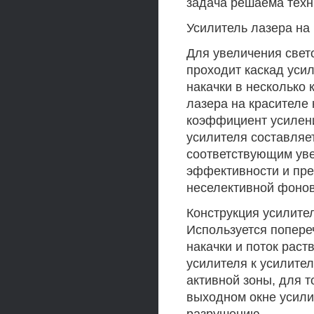
задача решаема техн
Усилитель лазера на 
Для увеличения свет
проходит каскад уси
накачки в несколько 
лазера на красителе 
коэффициент усилени
усилителя составляе
соответствующим уве
эффективности и пре
неселективной фонов
Конструкция усилител
Используется попереч
накачки и поток раст
усилителя к усилите
активной зоны, для т
выходном окне усилит