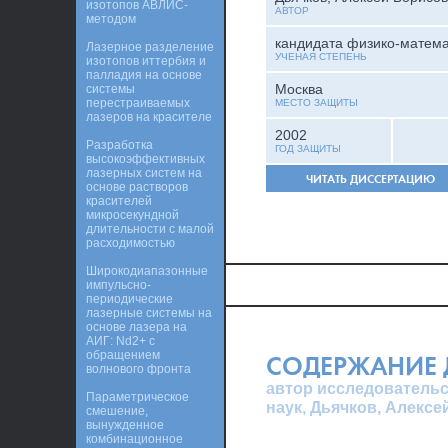
изотопов АВЛИС-
АВТОР
методом
кандидата физико-матема
Лазерное разделение
УЧЕНАЯ СТЕПЕНЬ
изотопов иттербия и
палладия на основе
Москва
системы
перестраиваемых
МЕСТО ЗАЩИТЫ
лазеров на красителе
2002
Разработка
ГОД ЗАЩИТЫ
высокоэффективных
лазерных систем на
ЧИТАТЬ ДИССЕРТАЦИЮ
основе растворов
красителей
микросекундной
длительности с малой
расходимостью
Широкодиапазонные
импульсно-
периодические
лазерные системы на
основе лазера на
АИГ: Nd2+ с
обращением
СОДЕРЖАНИЕ 
волнового фронта
автор исследовательс
Параметрическое
наук, Дьячков, Алекс
смешение,
вынужденное
комбинационное