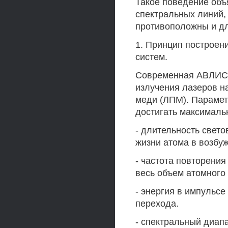
Такое поведение объ
спектральных линий
противоположны и дл
1. Принцип построен
систем.
Современная АВЛИС-
излучения лазеров на
меди (ЛПМ). Параме
достигать максималь
- длительность свето
жизни атома в возбу
- частота повторения
весь объем атомного 
- энергия в импульсе
перехода.
- спектральный диап