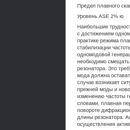
Предел плавного ска
Уровень ASE 2% ю
Наибольшие трудност
с достижением одном
практике режима пла
стабилизации частот
одномодовой генерац
необходимо смещать
резонатора. Это треб
мода должна остават
случае возникает си
прежней моды и ново
изменению частоты г
словами, плавная пе
повороте дифракцион
длины резонатора. А
осуществления актив