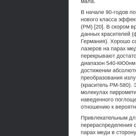
мала.
В начале 90-годов п
нового класса эффек
(РМ) [20]. В скором
данных красителей (
Германия). Хорошо с
лазеров на парах ме
перекрывают достат
диапазон 540-КЮ0нм 
достижении абсолютн
преобразования излу
(краситель РМ-580). 
молекулах пирромети
наведенного поглоще
отношению к вероятн
Привлекательным для
перераспределения с
парах меди в сторон