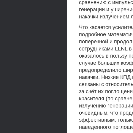
сравнению с импульс
генерации и уширени
накачки излучением 
Что касается усилите
подробное математич
поперечной и продол
сотрудниками LLNL в 
оказалось в пользу п
случае больших коэф
предопределило широ
накачки. Низкие КПД
связаны с относител
за счёт их поглощен
красителя (по сравн
излучению генерации 
очевидным, что прод
эффективным, только
наведенного поглоще