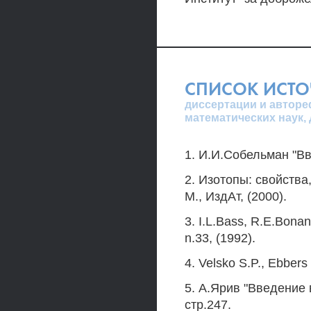
СПИСОК ИСТ
диссертации и авторе
математических наук,
1. И.И.Собельман "Вв
2. Изотопы: свойств
М., ИздАт, (2000).
3. I.L.Bass, R.E.Bona
n.33, (1992).
4. Velsko S.P., Ebbers 
5. А.Ярив "Введение 
стр.247.