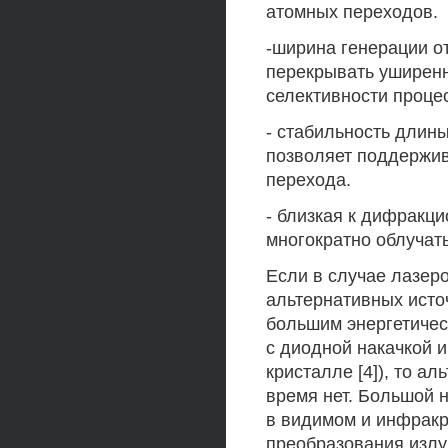
атомных переходов.
-ширина генерации о
перекрывать уширенн
селективности проце
- стабильность длин
позволяет поддержив
перехода.
- близкая к дифракц
многократно облучат
Если в случае лазеро
альтернативных исто
большим энергетичес
с диодной накачкой 
кристалле [4]), то а
время нет. Большой 
в видимом и инфракр
преобразования излу