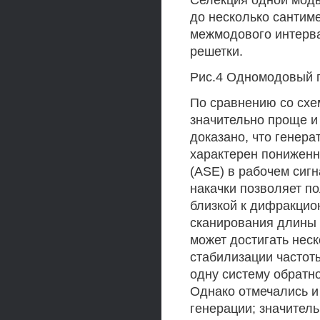
Селекция одной моды
до несколько сантим
межмодового интерва
решетки.
Рис.4 Одномодовый г
По сравнению со схе
значительно проще и
доказано, что генер
характерен понижен
(ASE) в рабочем сигн
накачки позволяет по
близкой к дифракцио
сканирования длины
может достигать неск
стабилизации частот
одну систему обратно
Однако отмечались и 
генерации; значител