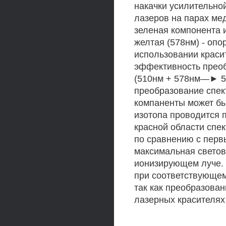
накачки усилительно
лазеров на парах мед
зеленая компонента и
желтая (578нм) - опо
использовании краси
эффективность преоб
(510нм + 578нм—► 5
преобразование спек
компаненты может бы
изотопа проводится 
красной области спе
по сравнению с перв
максимальная светов
ионизирующем луче. 
при соответствующем
так как преобразован
лазерных красителях