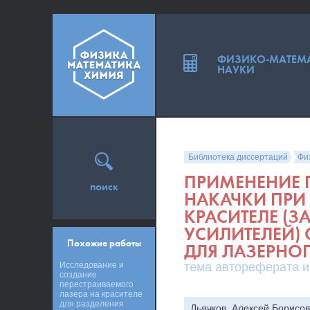
ФИЗИКО-МАТЕМ
НАУКИ
Библиотека диссертаций
Фи
ПРИМЕНЕНИЕ 
поиск
НАКАЧКИ ПРИ
КРАСИТЕЛЕ (
УСИЛИТЕЛЕЙ)
Похожие работы
ДЛЯ ЛАЗЕРНО
Исследование и
тема автореферата и
создание
перестраиваемого
лазера на красителе
для разделения
Дьячков, Алексей Борисо