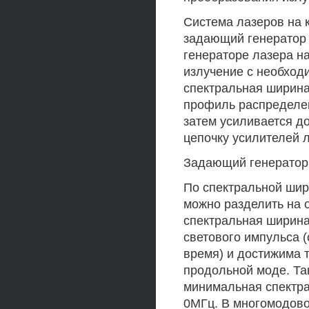
Система лазеров на 
задающий генератор 
генераторе лазера на
излучение с необход
спектральная ширина
профиль распределен
затем усиливается д
цепочку усилителей л
Задающий генератор 
По спектральной шир
можно разделить на
спектральная ширина
светового импульса 
время) и достижима 
продольной моде. Так
минимальная спектра
0МГц. В многомодов