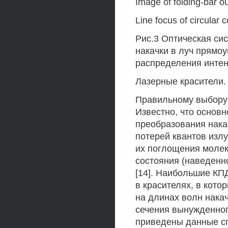
Image of folding-bar o
Line focus of circula
Рис.3 Оптическая си
накачки в луч прям
распределения интенс
Лазерные красители.
Правильному выбору 
Известно, что основ
преобразования накач
потерей квантов излу
их поглощения молек
состояния (наведенн
[14]. Наибольшие КП
в красителях, в кот
на длинах волн нака
сечения вынужденного
приведены данные сп