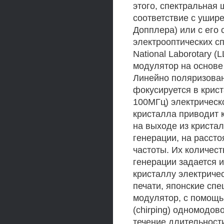
этого, спектральная
соответствие с ушир
Допплера) или с его
электрооптических сп
National Laborotary 
модулятор на основе 
Линейно поляризован
фокусируется в крис
100МГц) электрическ
кристалла приводит 
на выходе из криста
генерации, на расст
частоты. Их количест
генерации задается 
кристаллу электричес
печати, японские сп
модулятор, с помощь
(chirping) одномодов
течение длительности