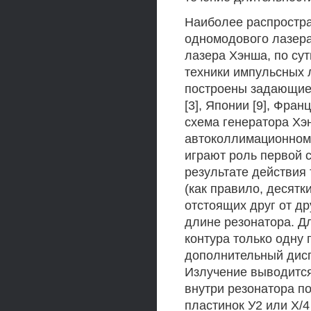
Наиболее распростра
одномодового лазера 
лазера Хэнша, по сут
техники импульсных 
построены задающие
[3], Японии [9], Фран
схема генератора Хэ
автоколлимационном
играют роль первой с
результате действия
(как правило, десятк
отстоящих друг от д
длине резонатора. Дл
контура только одну
дополнительный дисп
Излучение выводится
внутри резонатора п
пластинок У2 или Х/