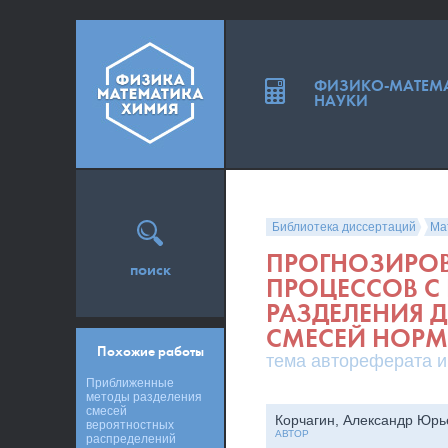
ФИЗИКО-МАТЕМ
НАУКИ
Библиотека диссертаций
Ма
ПРОГНОЗИРОВ
поиск
ПРОЦЕССОВ С
РАЗДЕЛЕНИЯ 
СМЕСЕЙ НОР
Похожие работы
тема автореферата и
Приближенные
методы разделения
смесей
Корчагин, Александр Юрь
вероятностных
АВТОР
распределений