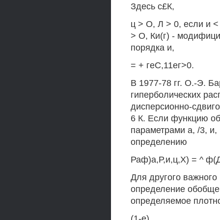
Здесь с£К,
ц > О, Л > 0, если и <
> О, Ки(г) - модифиц
порядка и,
= + геС,11ег>0.
В 1977-78 гг. О.-Э.
гиперболических рас
дисперсионно-сдвиго
6 К. Если функцию о
параметрами а, /3, и, ¡
определению
Раф)а,Р,и,ц,Х) = ^ ф(Д
Для другого важного
определение обобщен
определяемое плотн
(1-е)