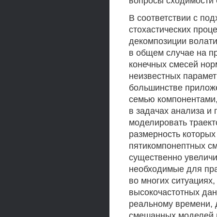
вопросы сходимости 
В соответствии с под
стохастических проце
декомпозиции волатил
в общем случае на п
конечных смесей нор
неизвестных параметр
большинстве приложе
семью компонентами,
в задачах анализа и
моделировать траект
размерность которых 
пятикомпонептных см
существенно увеличи
необходимые для пра
во многих ситуациях,
высокочастотных дан
реальному времени, 
смешанных моделей 