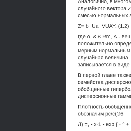
Аналогично, в много
случайного вектора 
смесью нормальных з
Z= b+Ua+VUAY, (1.2)
где о, & £ Rm, А - ве
положительно опреде
мерным нормальным р
случайная величина, 
записывается в виде 
В первой главе такж
семейства дисперсио
обобщенные гипербо
дисперсионные гамма
Плотность обобщенно
обозначим рс/с(®5
Л) =, • х-1 • ехр { - ^ +