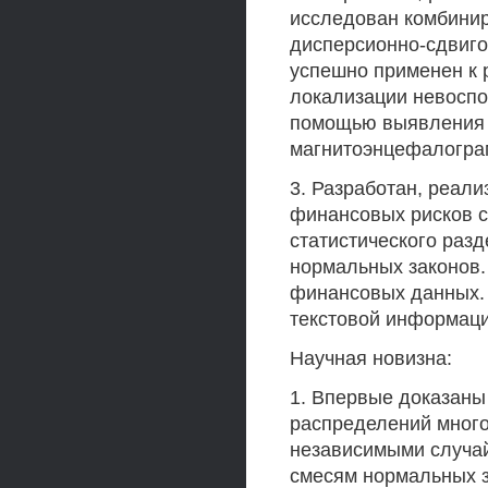
исследован комбини
дисперсионно-сдвиго
успешно применен к 
локализации невоспо
помощью выявления д
магнитоэнцефалограм
3. Разработан, реал
финансовых рисков 
статистического раз
нормальных законов.
финансовых данных. 
текстовой информаци
Научная новизна:
1. Впервые доказаны
распределений мног
независимыми случа
смесям нормальных з