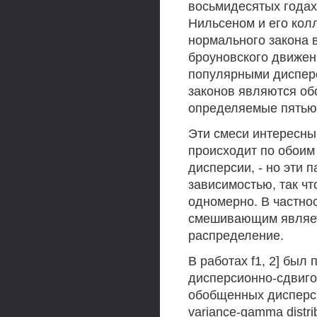
восьмидесятых годах
Нильсеном и его кол
нормального закона 
броуновского движен
популярными диспер
законов являются об
определяемые пятью
Эти смеси интересны
происходит по обоим
дисперсии, - но эти
зависимостью, так ч
одномерно. В частно
смешивающим являет
распределение.
В работах f1, 2] бы
дисперсионно-сдвиго
обобщенных дисперси
variance-gamma distr