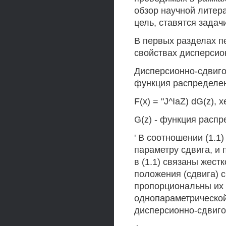
обзор научной литер
цель, ставятся задач
В первых разделах п
свойствах дисперсио
Дисперсионно-сдвиго
функция распределе
F(x) = "J^IaZ) dG(z), x
G(z) - функция распре
' В соотношении (1.
параметру сдвига, и 
в (1.1) связаны жест
положения (сдвига)
пропорциональны их 
однопараметрической
дисперсионно-сдвиг