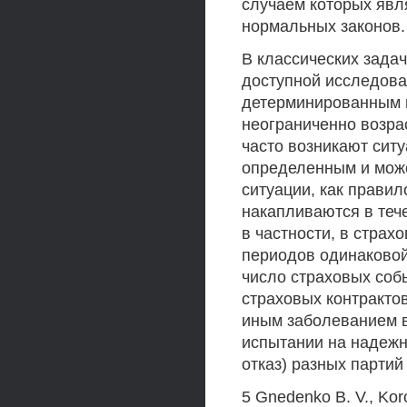
случаем которых явл
нормальных законов.
В классических зада
доступной исследова
детерминированным и
неограниченно возра
часто возникают ситу
определенным и може
ситуации, как правил
накапливаются в теч
в частности, в страх
периодов одинаковой
число страховых соб
страховых контрактов
иным заболеванием ва
испытании на надежн
отказ) разных партий
5 Gnedenko В. V., Ko