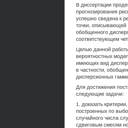
В диссертации проде
прогнозирования ри
успешно сведена к р
точки, описывающей 
обобщенного диспер
соответствующем чет
Целью данной работы
вероятностных модел
имеющих вид диспер
в частности, обобще
дисперсионных гамма
Для достижения пос
следующие задачи:
1. доказать критерии
построенных по выбо
случайного числа сл
сдвиговым смесям но