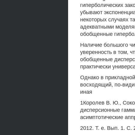
гиперболических зак
убывают экспоненциа
некоторых случаях т
адекватными моделя
обобщенные гипербол
Наличие большого ч
уверенность в том, 
обобщенные дисперс
практически универ
Однако в прикладной
восходящий, по-видим
иная
1Королев В. Ю., Сок
дисперсионные гамма
асимптотические апп
2012. Т. е. Вып. 1. С. 