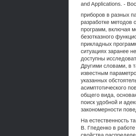
and Applications. - B
приборов в разных п
разработке методов 
программ, включая м
безотказного функци
прикладных программ
ситуациях заранее н
доступны исследоват
Другими словами, в 
известным параметро
указанных обстоятел
асимптотического по
общего вида, основа
поиск удобной и аде
закономерности повед
На естественность та
В. Гпеденко в работе
свойства распределе