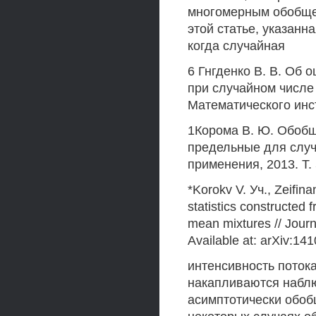
многомерным обобщен
этой статье, указанн
когда случайная
6 Гнгденко В. В. Об
при случайном числе
Математического инсти
1Корома В. Ю. Обобщ
предельные для случ
применения, 2013. Т. 
*Korokv V. Уч., Zeifina
statistics constructed
mean mixtures // Journa
Available at: arXiv:14
интенсивность поток
накапливаются набл
асимптотически обоб