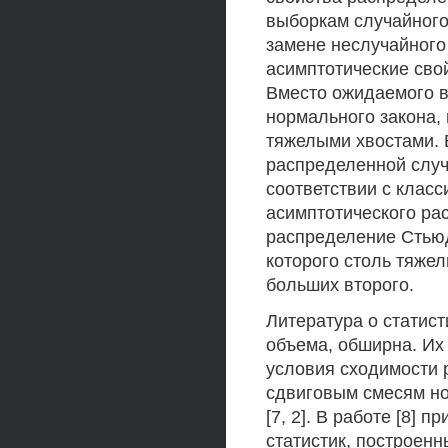
выборкам случайного
замене неслучайного
асимптотические свой
Вместо ожидаемого в
нормального закона,
тяжелыми хвостами. 
распределенной случ
соответствии с класс
асимптотического ра
распределение Стьюд
которого столь тяжел
больших второго.
Литература о статис
объема, обширна. Их
условия сходимости 
сдвиговым смесям н
[7, 2]. В работе [8]
статистик, построенн