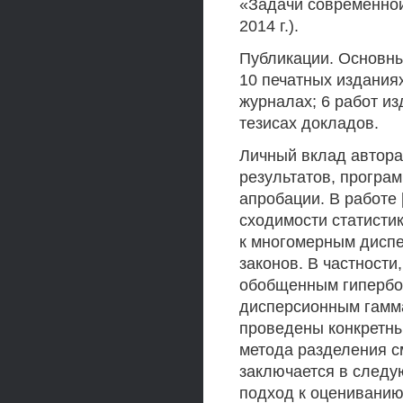
«Задачи современно
2014 г.).
Публикации. Основны
10 печатных изданиях
журналах; 6 работ и
тезисах докладов.
Личный вклад автора
результатов, програ
апробации. В работе 
сходимости статисти
к многомерным дисп
законов. В частност
обобщенным гипербо
дисперсионным гамма
проведены конкретны
метода разделения с
заключается в следу
подход к оценивани