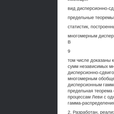
вид дисперсионно-сд
предельные теоремы
статистик, построенн
многомерным диспер
В
9
том числе доказаны 
сумм независимых м
дисперсионно-сдвиго
многомерным обобще
дисперсионным гамм
предельная теорема 
процессам Леви с о
гамма-распределени
2. Разработан, реали