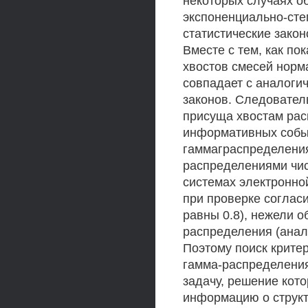
некоторых случаях 
экспоненциально-ст
статистические зако
Вместе с тем, как по
хвостов смесей норм
совпадает с аналог
законов. Следовател
присуща хвостам рас
информативных событ
гаммаграспределения
распределениями чис
системах электронно
при проверке соглас
равны 0.8), нежели 
распределения (анал
Поэтому поиск крите
гамма-распределения
задачу, решение кот
информацию о струк