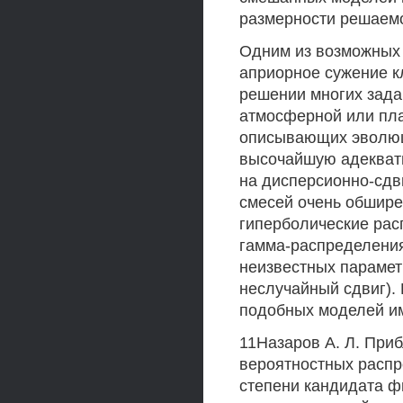
размерности решаемо
Одним из возможных 
априорное сужение к
решении многих зада
атмосферной или пла
описывающих эволюц
высочайшую адекват
на дисперсионно-сдв
смесей очень обшире
гиперболические ра
гамма-распределения
неизвестных парамет
неслучайный сдвиг). 
подобных моделей и
11Назаров А. Л. При
вероятностных распр
степени кандидата фп