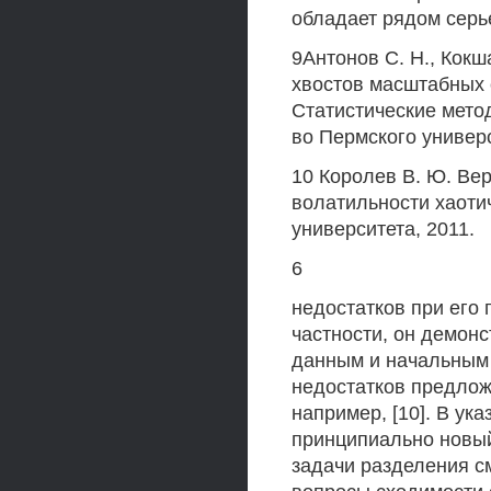
обладает рядом серь
9Антонов С. Н., Кок
хвостов масштабных 
Статистические метод
во Пермского универс
10 Королев В. Ю. Ве
волатильности хаотич
университета, 2011.
6
недостатков при его
частности, он демон
данным и начальным
недостатков предлож
например, [10]. В ук
принципиально новы
задачи разделения с