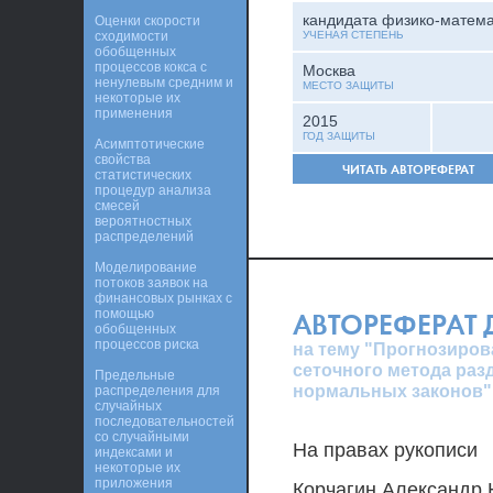
кандидата физико-матема
Оценки скорости
сходимости
УЧЕНАЯ СТЕПЕНЬ
обобщенных
процессов кокса с
Москва
ненулевым средним и
МЕСТО ЗАЩИТЫ
некоторые их
применения
2015
ГОД ЗАЩИТЫ
Асимптотические
свойства
ЧИТАТЬ АВТОРЕФЕРАТ
статистических
процедур анализа
смесей
вероятностных
распределений
Моделирование
потоков заявок на
финансовых рынках с
помощью
АВТОРЕФЕРАТ
обобщенных
процессов риска
на тему "Прогнозиров
сеточного метода ра
Предельные
нормальных законов"
распределения для
случайных
последовательностей
со случайными
На правах рукописи
индексами и
некоторые их
приложения
Корчагин Александр