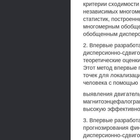
критерии сходимости
независимых многоме
статистик, построенн
многомерным обобще
обобщенным дисперс
2. Впервые разработ
дисперсионно-сдвиго
теоретические оценк
Этот метод впервые 
точек для локализац
человека с помощью
выявления двигатель
магнитоэнцефалограм
высокую эффективно
3. Впервые разработ
прогнозирования фин
дисперсионно-сдвиго