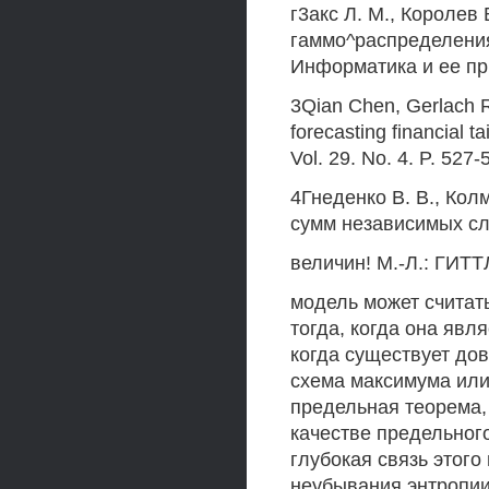
г3акс Л. М., Короле
гаммо^распределения
Информатика и ее прим
3Qian Chen, Gerlach R.
forecasting financial ta
Vol. 29. No. 4. P. 527-
4Гнеденко В. В., Ко
сумм независимых с
величин! М.-Л.: ГИТТ
модель может считат
тогда, когда она явл
когда существует до
схема максимума или
предельная теорема,
качестве предельного
глубокая связь этог
неубывания энтропии 