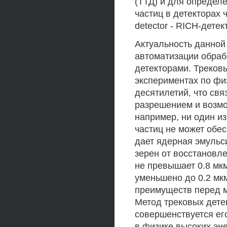
(ТТД) и для определ
частиц в детекторах 
detector - RICH-детек
Актуальность данно
автоматизации обраб
детекторами. Треков
экспериментах по фи
десятилетий, что св
разрешением и возмо
например, ни один и
частиц не может обе
дает ядерная эмульси
зерен от восстановл
не превышает 0.8 мк
уменьшено до 0.2 мк
преимуществ перед м
Метод трековых дете
совершенствуется ег
в физике высоких эне