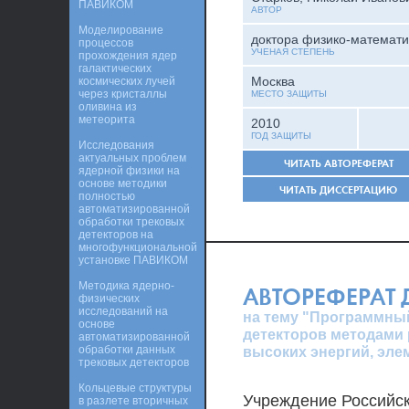
ПАВИКОМ
АВТОР
Моделирование
доктора физико-математи
процессов
УЧЕНАЯ СТЕПЕНЬ
прохождения ядер
галактических
Москва
космических лучей
через кристаллы
МЕСТО ЗАЩИТЫ
оливина из
метеорита
2010
ГОД ЗАЩИТЫ
Исследования
актуальных проблем
ЧИТАТЬ АВТОРЕФЕРАТ
ядерной физики на
основе методики
ЧИТАТЬ ДИССЕРТАЦИЮ
полностью
автоматизированной
обработки трековых
детекторов на
многофункциональной
установке ПАВИКОМ
Методика ядерно-
АВТОРЕФЕРАТ
физических
исследований на
на тему "Программны
основе
детекторов методами 
автоматизированной
обработки данных
высоких энергий, эле
трековых детекторов
Кольцевые структуры
Учреждение Российс
в разлете вторичных