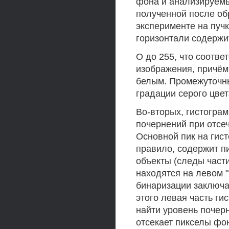
фона и анализируемы
полученной после об
эксперименте на пучк
горизонтали содержи
О до 255, что соотве
изображения, причём 
белым. Промежуточны
градации серого цвет
Во-вторых, гистогра
почернений при отсе
Основной пик на гис
правило, содержит п
объекты (следы части
находятся на левом "
бинаризации заключа
этого левая часть ги
найти уровень почер
отсекает пикселы фо