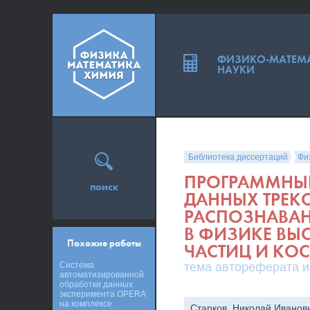
ФИЗИКО-МАТЕМ
НАУКИ
Библиотека диссертаций
Фи
ПРОГРАММНЫЙ
поиск
ДАННЫХ ТРЕК
РАСПОЗНАВАН
В ФИЗИКЕ ВЫ
Похожие работы
ЧАСТИЦ И КО
Система
тема автореферата и
автоматизированной
обработки данных
эксперимента OPERA
на комплексе
Старков, Николай Иванов