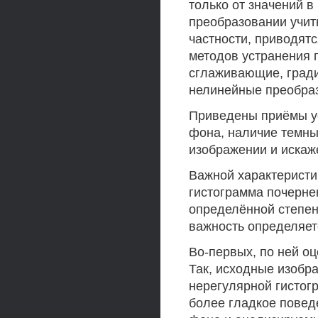
только от значений в
преобразовании учит
частности, приводят
методов устранения п
сглаживающие, гради
нелинейные преобраз
Приведены приёмы у
фона, наличие темны
изображении и искаже
Важной характеристи
гистограмма почернен
определённой степен
важность определяет
Во-первых, по ней о
Так, исходные изобра
нерегулярной гистог
более гладкое повед