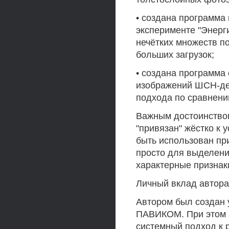
• создана программа
эксперименте "Энерг
нечётких множеств п
больших загрузок;
• создана программа
изображений ШСН-де
подхода по сравнени
Важным достоинством
"привязан" жёстко к
быть использован пр
просто для выделени
характерные признак
Личный вклад автора
Автором был создан 
ПАВИКОМ. При этом а
системный подход к 