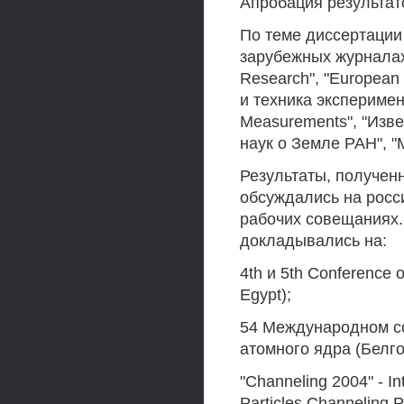
Апробация результат
По теме диссертации
зарубежных журналах:
Research", "European 
и техника эксперимен
Measurements", "Изв
наук о Земле РАН", 
Результаты, получен
обсуждались на росс
рабочих совещаниях.
докладывались на:
4th и 5th Conference 
Egypt);
54 Международном со
атомного ядра (Белго
"Channeling 2004" - I
Particles Channeling P