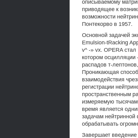
описываемому матри
приводящее к возник
возможности нейтрин
Понтекорво в 1957.
Основной задачей экс
Emulsion-tRacking Ap
v^ -» vx. OPERA стал
котором осцилляции 
распадов т-лептонов
Проникающая способн
взаимодействия чрез
регистрации нейтрин
пространственным ра
измеряемую тысячам
время является одни
задачам нейтринной 
обрабатывать огромн
Завершает введение 