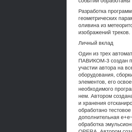
событий обработаны
Разработка программ
геометрических пара
оливина из метеори
изображений треков.
Личный вклад
Один из трех автома
ПАВИКОМ-3 создан п
участии автора на вс
оборудования, сборк
элементов, его освое
необходимого програ
нем. Автором создан
и хранения отсканир
обработано тестовое
дополнительная е+е~
обработка эмульсион
OPERA. Автором соз