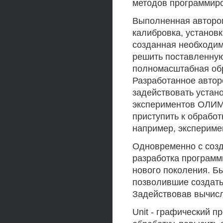
методов программир
Выполненная автором
калибровка, установ
созданная необходим
решить поставленную 
полномасштабная об
Разработанное автор
задействовать устан
экспериментов ОЛИМ
приступить к обрабо
например, экспериме
Одновременно с соз
разработка программ
нового поколения. Б
позволившие создать
Задействовав вычисл
Unit - графический п