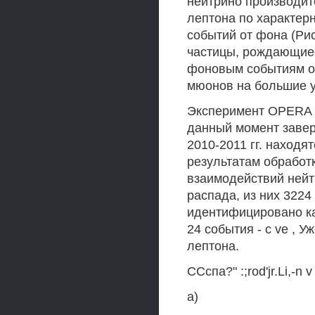
нейтрино производит
лептона по характерн
событий от фона (Ри
частицы, рождающиес
фоновым событиям от
мюонов на большие у
Эксперимент OPERA у
данный момент завер
2010-2011 гг. находя
результатам обработ
взаимодействий нейт
распада, из них 3224
идентифицировано ка
24 события - с ve , 
лептона.
ССспа?" :;rod'jr.Li,-n 
а)