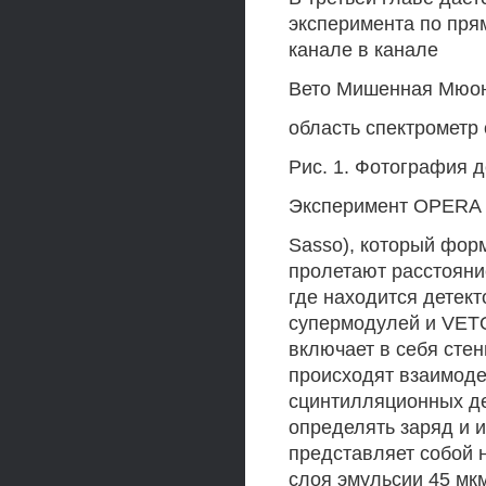
эксперимента по пр
канале в канале
Вето Мишенная Мюо
область спектрометр
Рис. 1. Фотография 
Эксперимент OPERA и
Sasso), который фор
пролетают расстояни
где находится детект
супермодулей и VETO
включает в себя стен
происходят взаимоде
сцинтилляционных д
определять заряд и 
представляет собой 
слоя эмульсии 45 мкм