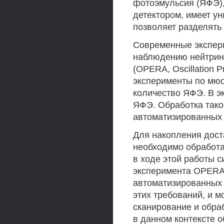
фотоэмульсия (ЯФЭ)
детектором, имеет у
позволяет разделять 
Современные экспери
наблюдению нейтринн
(OPERA, Oscillation P
эксперименты по мю
количество ЯФЭ. В э
ЯФЭ. Обработка тако
автоматизированных 
Для накопления дост
необходимо обработ
в ходе этой работы 
эксперимента OPERA
автоматизированных
этих требований, и м
сканирование и обра
в данном контексте 