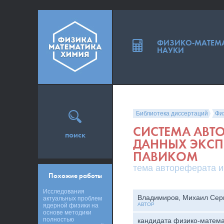
ФИЗИКО-МАТЕМ
НАУКИ
Библиотека диссертаций
Фи
СИСТЕМА АВТ
поиск
ДАННЫХ ЭКСП
ПАВИКОМ
тема автореферата и
Похожие работы
Исследования
Владимиров, Михаил Сер
актуальных проблем
АВТОР
ядерной физики на
основе методики
полностью
кандидата физико-матема