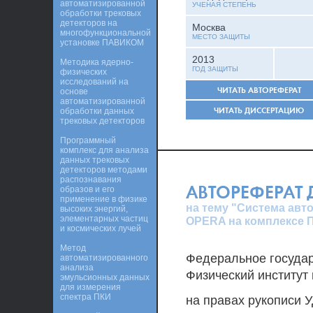
автоматизированной
УЧЕНАЯ СТЕПЕНЬ
обработки трековых
детекторов на
Москва
многофункциональной
МЕСТО ЗАЩИТЫ
установке ПАВИКОМ
2013
Методика ядерно-
ГОД ЗАЩИТЫ
физических
исследований на
ЧИТАТЬ АВТОРЕФЕРАТ
основе
автоматизированной
ЧИТАТЬ ДИССЕРТАЦИЮ
обработки данных
трековых детекторов
Программный
комплекс для анализа
данных трековых
детекторов методами
распознавания
АВТОРЕФЕРАТ
образов и его
применение в физике
на тему "Система авт
высоких энергий,
элементарных частиц
OPERA на комплексе
и космических лучей
Метод
Федеральное госуда
автоматизированного
анализа
Физический институт 
эмульсионных данных
для измерения
спектра ПКИ
на правах рукописи У