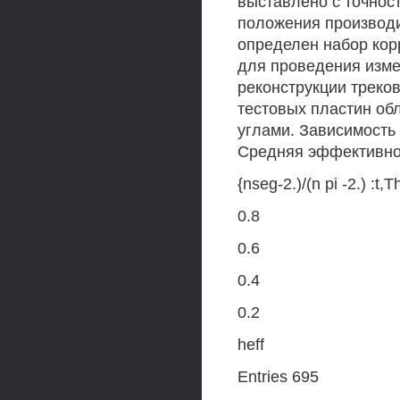
выставлено с точнос
положения производи
определен набор кор
для проведения изме
реконструкции треков
тестовых пластин об
углами. Зависимость 
Средняя эффективно
{nseg-2.)/(n pi -2.) :
0.8
0.6
0.4
0.2
heff
Entries 695