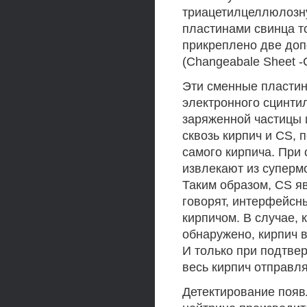
триацетилцеллюлозн
пластинами свинца т
прикреплено две до
(Changeabale Sheet -C
Эти сменные пластин
электронного сцинтил
заряженной частицы 
сквозь кирпич и CS,
самого кирпича. При 
извлекают из суперм
Таким образом, CS я
говорят, интерфейсн
кирпичом. В случае, 
обнаружено, кирпич 
И только при подтве
весь кирпич отправля
Детектирование появ