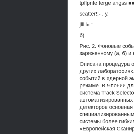
tpflpnfe terge angss ■
scatter!:- , у.
jilill« :
б)
Рис. 2. Фоновые соб
заряженному (а, б) и 
Описана процедура о
других лабораториях.
событий в ядерной э
режиме. В Японии дл
система Track Selecto
автоматизированных 
детекторов основная
специализированным 
системы более гибки
«Европейская Сканир