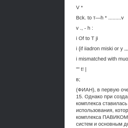
V *
Bck. to т—h * .........v
v ., - h :
i Of to T ji
i {if iiadron miski or у ,,
i mismatched with muo
"" t! |
в;
(ФИАН), в первую оч
15. Однако при созд
комплекса ставилась
использования, кото
комплекса ПАВИКОМ, 
систем и основным д