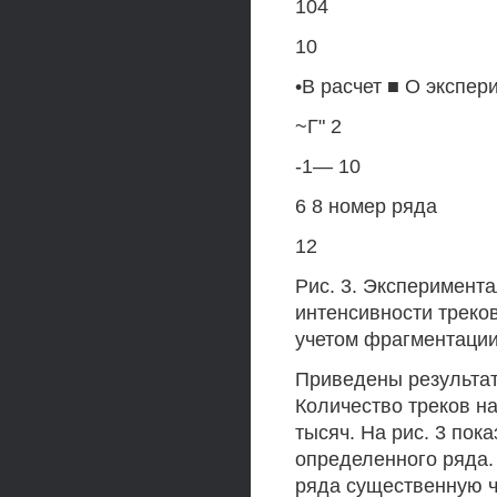
104
10
•В расчет ■ О экспер
~Г" 2
-1— 10
6 8 номер ряда
12
Рис. 3. Эксперимент
интенсивности треко
учетом фрагментации
Приведены результа
Количество треков н
тысяч. На рис. 3 пок
определенного ряда. 
ряда существенную ч