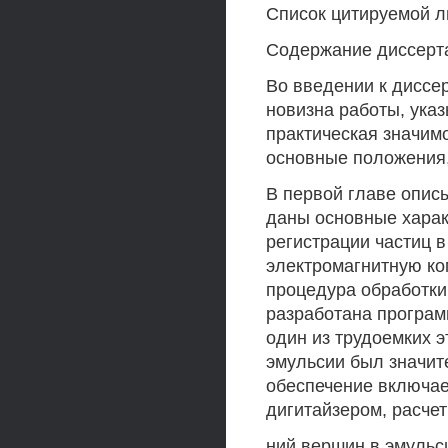
Список цитируемой л
Содержание диссерт
Во введении к диссе
новизна работы, ука
практическая значим
основные положения,
В первой главе опис
даны основные харак
регистрации частиц в
электромагнитную ком
процедура обработки
разработана програм
один из трудоемких 
эмульсии был значит
обеспечение включае
дигитайзером, расче
ний вершин в эмульс