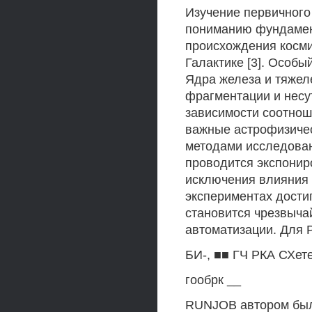
Изучение первичного 
пониманию фундамен
происхождения косми
Галактике [3]. Особы
Ядра железа и тяжел
фрагментации и несу
зависимости соотнош
важные астрофизичес
методами исследован
проводится экспонир
исключения влияния 
экспериментах достиг
становится чрезвыча
автоматизации. Для
БИ-, ■■ ГЧ РКА СХет
гообрк __
RUNJOB автором был