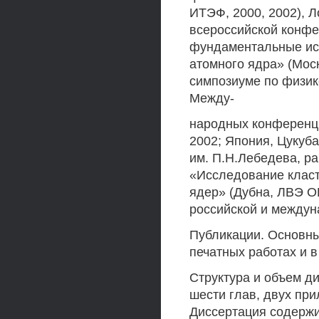
ИТЭФ, 2000, 2002), Л
всероссийской конфе
фундаментальные ис
атомного ядра» (Мос
симпозиуме по физике
Между-
народных конференци
2002; Япония, Цукуб
им. П.Н.Лебедева, р
«Исследование класт
ядер» (Дубна, ЛВЭ О
российской и междун
Публикации. Основны
печатных работах и 
Структура и объем ди
шести глав, двух при
Диссертация содержит