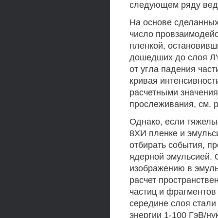
следующем ряду веде
На основе сделанных
число провзаимодейс
пленкой, остановивши
дошедших до слоя Л'
от угла падения час
кривая интенсивност
расчетными значени
прослеживания, см. р
Однако, если тяжелы
8ХИ пленке и эмульси
отбирать события, п
ядерной эмульсией. 
изображению в эмуль
расчет пространстве
частиц и фрагментов
середине слоя стали
энергии 1-100 ГэВ/н