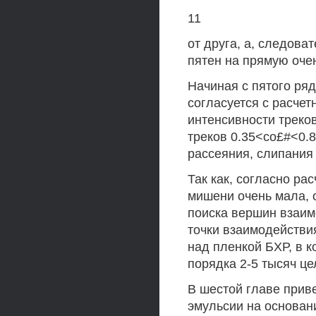
11
от друга, а, следова
пятен на прямую оче
Начиная с пятого ря
согласуется с расчетн
интенсивности треко
треков 0.35<со£#<0.
рассеяния, слипания 
Так как, согласно ра
мишени очень мала, 
поиска вершин взаим
точки взаимодействи
над пленкой БХР, в к
порядка 2-5 тысяч ц
В шестой главе прив
эмульсии на основан