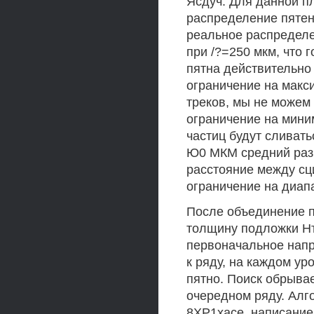
Ясдуч. Для данной п
распределение пятен 
реальное распределе
при /?=250 мкм, что 
пятна действительно
ограничение на мак
треков, мы не можем 
ограничение на мини
частиц будут сливать
Ю0 МКМ средний раз
расстояние между с
ограничение на диап
После объединение п
толщину подложки Нт
первоначальное напр
к ряду, на каждом у
пятно. Поиск обрывае
очередном ряду. Алг
8ХР1хасе, написание