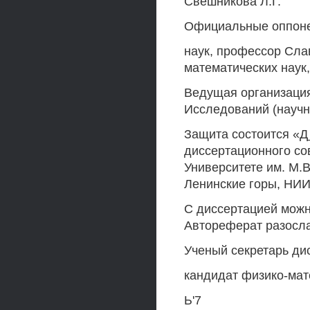
Свешникова Л.Г.
Официальные оппоне
наук, профессор Слав
математических наук,
Ведущая организаци
Исследований (научны
Защита состоится «Д
диссертационного со
Университете им. М.В
Ленинские горы, НИИЯ
С диссертацией можн
Автореферат разосла
Ученый секретарь дис
кандидат физико-мат
Ь'7