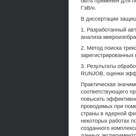
быть применен для п
ГэВ/н.
В диссертации защи
1. Разработанный ав
анализа микроизобр
2. Метод поиска тре
зарегистрированных 
3. Результаты обраб
RUNJOB, оценки эфф
Практическая значи
соответствующего пр
повысить эффективн
проводимых при пом
страны в ядерной физ
некоторых работах по
созданного комплекс
данных эксперимент