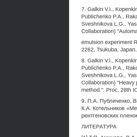
7. Galkin V.I., Kopenk
Publichenko P.A., Rak
Sveshnikova L.G., Yas
Collaboration) "Automa
emulsion experiment R
2262, Tsukuba, Japan,
8. Galkin V.l., Kopenk
Publichenko P.A., Rak
Sveshnikova L.G., Yas
Collaboration) "Heavy 
method.", Proc. 28th I
9. П.А. Публиченко, B
К.А. Котельников «М
рентгеновских плено
ЛИТЕРАТУРА