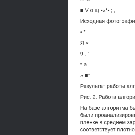
■ V о щ •«*• ; ,
Исходная фотография
• *
Я «
9 . '
* а
» ■*
Результат работы алг
Рис. 2. Работа алгор
На базе алгоритма б
были проанализирова
пленке в среднем зар
соответствует плотно