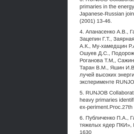
primaries in the ener
Japanese-Russian joint
(2001) 13-46.
4. Апанасенко A.B., Г
Зацепин Г.Т., Заярна
А.К., Му-хамедщин Р.
Ошуев Д.С., Подорожн
Роганова Т.М,, Сажин
Таран В.М., Яшин И.
лучей высоких энерг
эксперименте RUNJOB.
5. RUNJOB Collaborat
heavy primaries identi
ex-periment.Proc.27th
6. Публиченко П.А., 
тяжелых ядер ПКИ», И
1630