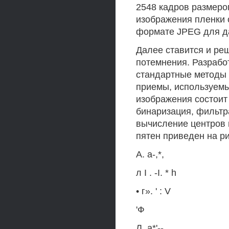
2548 кадров размером
изображения пленки 
формате JPEG для д
Далее ставится и ре
потемнения. Разрабо
стандартные методы 
приемы, используемы
изображения состоит
бинаризация, фильтр
вычисление центров 
пятен приведен на ри
A. a-,*,
л I . -I. * h
• г». ' : V
'Ф
Л .а*'--