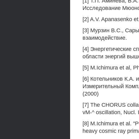
[1] Т.П. Аминева, В.А
Исследование Мюонов
[2] A.V. Apanasenko et.
[3] Мурзин B.C., Сар
взаимодействие.
[4] Энергетические с
области энергий выше
[5] M.Ichimura et al, P
[6] Котельников К.А.
Измерительный Комп
(2000)
[7] The CHORUS colla
vM-^ oscillation, Nucl.
[8] M.Ichimura et al. "P
heavy cosmic ray prima