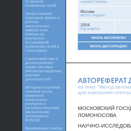
по данным
УЧЕНАЯ СТЕПЕНЬ
космических лучей
Москва
Энергетический
МЕСТО ЗАЩИТЫ
пороговый эффект в
рентген-
2004
эмульсионных
ГОД ЗАЩИТЫ
камерах и его
влияние на
ЧИТАТЬ АВТОРЕФЕРАТ
результаты
исследований
ЧИТАТЬ ДИССЕРТАЦИЮ
космических лучей в
стратосфере
Самовоздействие в
диэлектрических
средах световых
импульсов предельно
коротких
АВТОРЕФЕРАТ
длительностей
на тему "Метод авто
Методика получения
спектров частиц
для измерения спектр
первичного
космического
излучения в
МОСКОВСКИЙ ГОСУД
российско-японском
эмульсионном
ЛОМОНОСОВА
эксперименте
RUNJOB
НАУЧНО-ИССЛЕДОВ
Верификация спектра