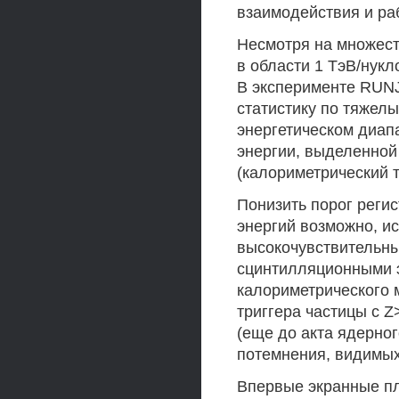
взаимодействия и ра
Несмотря на множест
в области 1 ТэВ/нукл
В эксперименте RUN
статистику по тяжел
энергетическом диап
энергии, выделенной
(калориметрический т
Понизить порог регис
энергий возможно, и
высокочувствительны
сцинтилляционными э
калориметрического 
триггера частицы с Z
(еще до акта ядерног
потемнения, видимы
Впервые экранные п