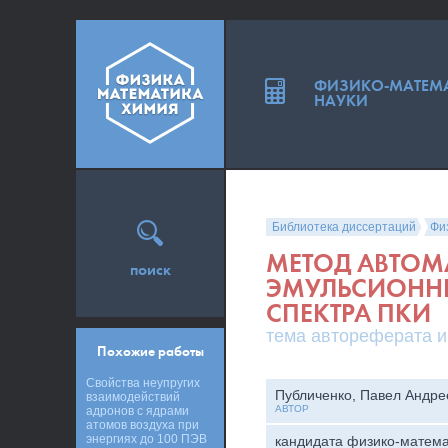
ФИЗИКО-МАТЕМ
НАУКИ
Библиотека диссертаций
Фи
МЕТОД АВТОМ
поиск
ЭМУЛЬСИОННЫ
СПЕКТРА ПКИ
тема автореферата и
Похожие работы
Свойства неупругих
Публиченко, Павел Андре
взаимодействий
АВТОР
адронов с ядрами
атомов воздуха при
энергиях до 100 ПЭВ
кандидата физико-матема