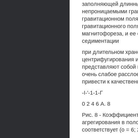
заполняющей длинны
непроницаемыми гран
гравитационном поля
гравитационного пол
магнитофореза, и ее
седиментации
при длительном хран
центрифугирования и
представляют собой 
очень слабое рассло
привести к качествен
-I-'-1-1-Г
0 2 4 6 А. 8
Рис. 8 - Коэффициент
агрегирования в поло
соответствует (о = 6; 