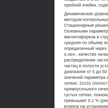
пробной ячейки, соде
Динамическое уравне
методом контрольных
Стационарные решен
Основными параметр
магнитофореза и стр
средняя по объему к
определенный через 
o.oes-, качестве на
распределение части
частиц в полости уст
диапазоне от 5 до 50
значений параметра 
сетках: 31x31 (полос
прямоугольного сече
густых сетках, показ
превышает 0.1 % (рис
влияли на установи