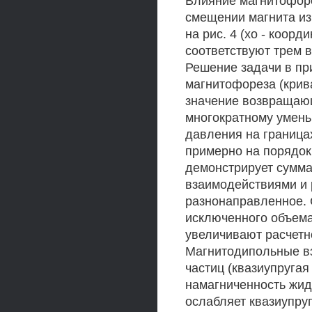
Влияние магнитофоре
смещении магнита из
на рис. 4 (хо - коорд
соответствуют трем 
Решение задачи в пр
магнитофореза (крив
значение возвращающ
многократному умень
давления на граница
примерно на порядок 
демонстрирует сумм
взаимодействиями и
разнонаправленное.
исключенного объема
увеличивают расчетн
Магнитодипольные вз
частиц (квазиупругая
намагниченность жид
ослабляет квазиупруг