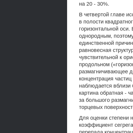
на 20 - 30%.
В четвертой главе и
в полости квадратног
горизонтальной оси.
однородным, поэтом
единственной причино
равновесная структу
чувствительной к ори
продольном («горизо
размагничивающее де
концентрация частиц
наблюдается вблизи 
картина обратная - ч
за большого размагн
торцевых поверхност
Для оценки степени 
коэффициент сегрега
перепада концентрац