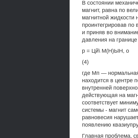
В состоянии механич
магнит, равна по вел
магнитной жидкости н
проинтегрировав по 
и приняв во внимани
давления на границе 
р = Цй\ М(Н)ЫН, о
(4)
где Мп — нормальная
находится в центре 
внутренней поверхно
действующая на магн
соответствует миним
системы - магнит са
равновесия нарушает
появлению квазиупру
Главная проблема, с