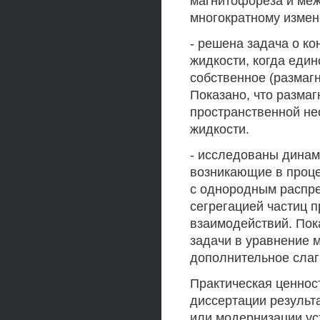
магнитофореза и меж
многократному измен
- решена задача о к
жидкости, когда един
собственное (размаг
Показано, что разма
пространственной не
жидкости.
- исследованы динам
возникающие в проце
с однородным распре
сегрегацией частиц 
взаимодействий. Пок
задачи в уравнение 
дополнительное слаг
Практическая ценност
диссертации результа
или модернизации ус