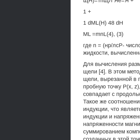
ЩН)=тпЩЛ Яе=Я +
1 +
1 dML(H) 48 dH
ML =mnL(4), (3)
где n = (нр/лсР- чис
жидкости, вычисленн
Для вычисления разм
щели [4]. В этом мето
щели, вырезанной в 
пробную точку Р(х, z
совпадает с продоль
Такое же соотношени
индукции, что являе
индукции и напряжен
напряженности магнит
суммированием компо
созданных в этой точ