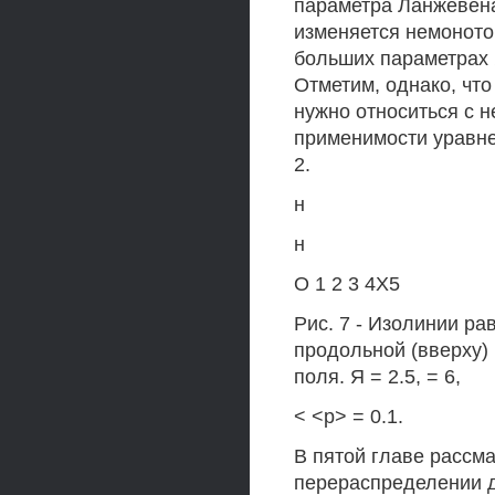
параметра Ланжевена
изменяется немоното
больших параметрах Я
Отметим, однако, что
нужно относиться с н
применимости уравне
2.
н
н
О 1 2 3 4X5
Рис. 7 - Изолинии ра
продольной (вверху) 
поля. Я = 2.5, = 6,
< <р> = 0.1.
В пятой главе рассм
перераспределении д