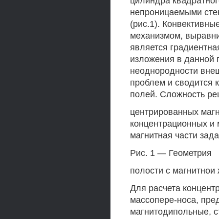
цилиндра квадратног
непроницаемыми стен
(рис.1). Конвективны
механизмом, выравни
является градиентна
изложения в данной 
неоднородности внеш
проблем и сводится 
полей. Сложность реш
центрированных магн
концентрационных и 
магнитная части зад
Рис. 1 — Геометрия
полости с магнитнои
Для расчета концент
массопере-носа, пред
магнитодипольные, с