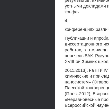
результатов, активно
устными докладами п
конфе-
4
конференциях различ
Публикации и апроба
диссертационного ис
работах, в том числе
перечень ВАК. Резул
XVIII-ой Зимних школ
2011.2013), на III и
химические и прикл
наносистем» (Ставро
Плесской конференц
(Плес, 2012), Всеро
«Неравновесные проц
Всероссийской научн