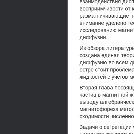
взаимодействия дисп
восприимчивости от 
размагничивающие по
внимание уделено те
исследованию магнит
диффузии.
Из обзора литературы
создана единая теор
диффузию во всем д
остро стоит проблем
жидкостей с учетов 
Вторая глава посвящ
частиц в магнитной 
выводу алгебраическ
магнитофореза метод
сходимости численно
Задачи о сегрегации