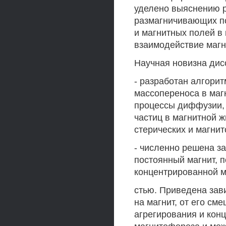
уделено выяснению 
размагничивающих по
и магнитных полей в
взаимодействие магн
Научная новизна дисс
- разработан алгори
массопереноса в маг
процессы диффузии,
частиц в магнитной 
стерических и магни
- численно решена з
постоянный магнит, 
концентрированной м
стью. Приведена за
на магнит, от его см
агрегирования и конц