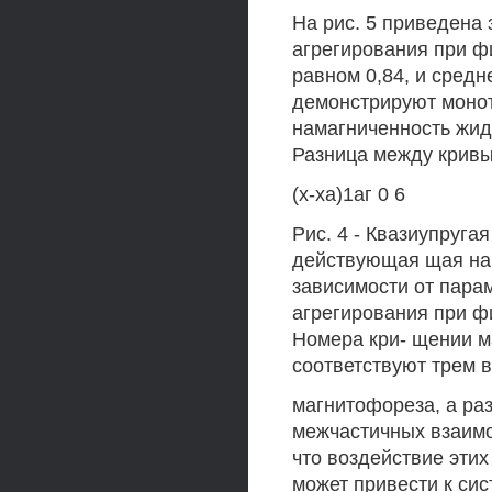
На рис. 5 приведена 
агрегирования при ф
равном 0,84, и средн
демонстрируют монот
намагниченность жидк
Разница между кривы
(х-ха)1аг 0 6
Рис. 4 - Квазиупругая
действующая щая на м
зависимости от пара
агрегирования при фи
Номера кри- щении ма
соответствуют трем 
магнитофореза, а ра
межчастичных взаимо
что воздействие эти
может привести к сис