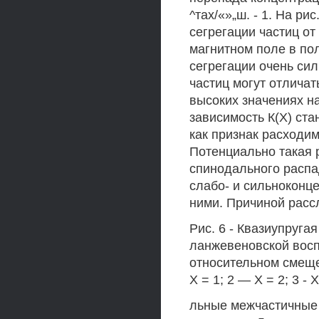
^тах/«»„ш. - 1. На р
сегрегации частиц о
магнитном поле в по
сегрегации очень си
частиц могут отличат
высоких значениях н
зависимость К(Х) ста
как признак расходимо
Потенциально такая 
спинодального распа
слабо- и сильноконц
ними. Причиной расс
Рис. 6 - Квазиупруга
ланжевеновской восп
относительном смещен
X = 1; 2 — X = 2; 3 - 
льные межчастичные 