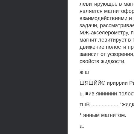
левитирующее в магн
является магнитофо
взаимодействиями и
задачи, рассматривае
МЖ-акселерометру, п
магнит левитирует в 
движение полости пр
зависит от ускорения
свойств жидкости.
ж аг
ШЯШЙЙ® ириррии Рис
ь, ■ив яииииии полос
тшВ .................. ' 
* янным магнитом.
а,