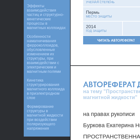
УЧЕНАЯ СТЕПЕНЬ
Эффекты
взаимодействия
Пермь
частиц и структурно-
МЕСТО ЗАЩИТЫ
кинетические
процессы в
2014
магнитных коллоидах
ГОД ЗАЩИТЫ
Особенности
ЧИТАТЬ АВТОРЕФЕРАТ
намагничивания
ферроколлоидов,
обусловленные
изменением их
структуры, при
взаимодействии с
электрическим и
магнитным полями
Кинетика
АВТОРЕФЕРАТ
структурирования
магнитного коллоида
на тему "Пространств
в приэлектродном
магнитной жидкости"
слое
Формирование
структуры в
на правах рукописи
магнитной жидкости
при воздействии
поляризующего
Буркова Екатерина 
напряжения
ПРОСТРАНСТВЕННА