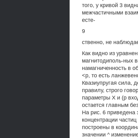
того, у кривой 3 ви
межчастичными взаим
есте-
9
ственно, не наблюдае
Как видно из уравнен
магнитодиполь-ных 
намагниченность в о
<р, то есть ланжевен
Квазиупругая сила, 
правилу, строго говор
параметры X и (р вхо
остается главным бе
На рис. 6 приведена 
концентрации частиц 
построены в координа
значении ^ изменение