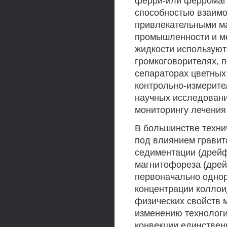
ферри-или ферромагн
способностью взаимо
привлекательными м
промышленности и м
жидкости используют
громкоговорителях, 
сепараторах цветных
контрольно-измерите
научных исследовани
мониторингу лечения
В большинстве техни
под влиянием гравита
седиментации (дрейф
магнитофореза (дрей
первоначально однор
концентрации коллои
физических свойств 
изменению технологи
конвекции единствен