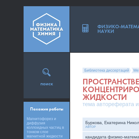
ФИЗИКО-МАТЕМ
НАУКИ
Библиотека диссертаций
Ме
ПРОСТРАНСТВЕ
поиск
КОНЦЕНТРИР
ЖИДКОСТИ
тема автореферата и
Похожие работы
Магнитофорез и
Буркова, Екатерина Нико
диффузия
АВТОР
коллоидных частиц в
тонком слое
магнитной жидкости
кандидата физико-матема