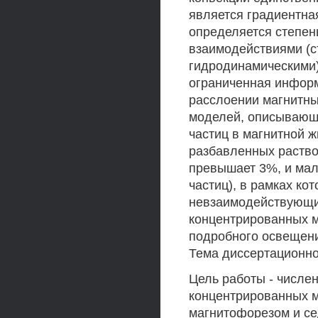
является градиентна
определяется степен
взаимодействиями (с
гидродинамическими)
ограниченная информ
расслоении магнитны
моделей, описывающ
частиц в магнитной 
разбавленных раство
превышает 3%, и ма
частиц), в рамках ко
невзаимодействующие
концентрированных м
подробного освещения
Тема диссертационно
Цель работы - числе
концентрированных м
магнитофорезом и се