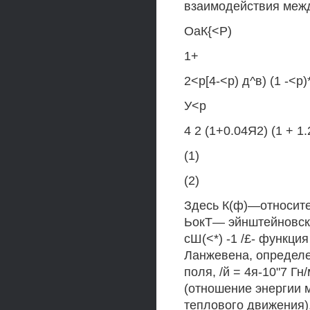
взаимодействия меж
ОаК{<Р)
1+
2<р[4-<р) д^в) (1 -<р)
У<р
4 2 (1+0.04Я2) (1 + 1
(1)
(2)
Здесь К(ф)—относите
ЬокТ— эйнштейновск
сШ(<*) -1 /£- функци
Ланжевена, определ
поля, /й = 4я-10"7 Гн
(отношение энергии 
теплового движения)