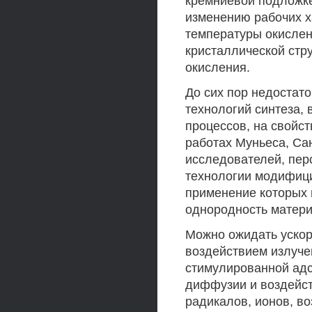
кремниевой подложке
изменению рабочих х
температуры окислен
кристаллической стр
окисления.
До сих пор недостат
технологий синтеза,
процессов, на свойст
работах Муньеса, Сан
исследователей, пе
технологии модифици
применение которых
однородность матери
Можно ожидать ускор
воздействием излуче
стимулированной ад
диффузии и воздейст
радикалов, ионов, в