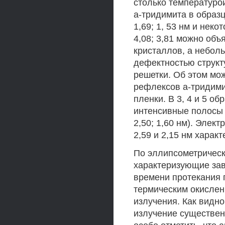
столько температуро
а-тридимита в образц
1,69; 1, 53 нм и нек
4,08; 3,81 можно об
кристаллов, а неболь
дефектностью струк
решетки. Об этом мо
рефлексов а-тридими
пленки. В 3, 4 и 5 о
интенсивные полосы а
2,50; 1,60 нм). Эле
2,59 и 2,15 нм харак
По эллипсометрическ
характеризующие зав
времени протекания 
термическим окислен
излучения. Как видн
излучение существен