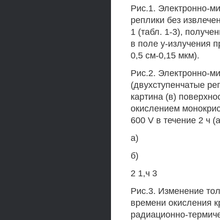
Рис.1. Электронно-м
реплики без извлечен
1 (табл. 1-3), получ
в поле у-излучения при
0,5 см-0,15 мкм).
Рис.2. Электронно-ми
(двухступенчатые ре
картина (в) поверхнос
окислением монокрис
600 V в течение 2 ч (а
а)
б)
2 1,ч 3
Рис.3. Изменение то
времени окисления к
радиационно-термиче