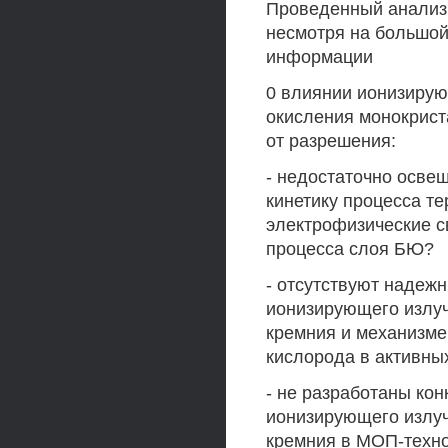
Проведенный анализ 
несмотря на большой
информации
0 влиянии ионизирую
окисления монокрист
от разрешения:
- недостаточно осве
кинетику процесса т
электрофизические с
процесса слоя БЮ?
- отсутствуют надеж
ионизирующего излуч
кремния и механизме
кислорода в активны
- не разработаны ко
ионизирующего излуч
кремния в МОП-техно