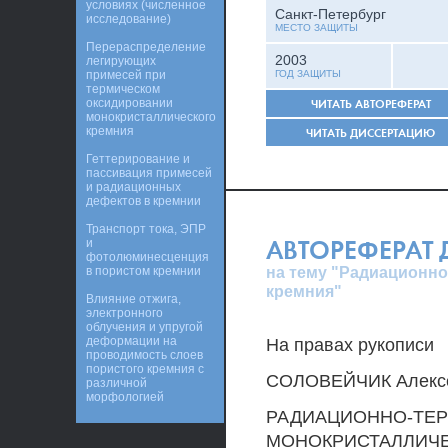
условиях (численное
Санкт-Петербург
исследование)
МЕСТО ЗАЩИТЫ
Перераспределение
2003
легирующих
примесей при
ГОД ЗАЩИТЫ
термическом
оксидировании
ЧИТАТЬ АВТОРЕФЕРАТ
монокристаллического
кремния
ЧИТАТЬ ДИССЕРТАЦИЮ
Геттерирование и
пассивация примесей
и радиационных
дефектов в кремнии
Транспорт тока, ЭПР
АВТОРЕФЕРАТ
и
фотолюминесценция
на тему "Радиационно
в пористом кремнии
кремния"
Влияние отжига,
электронного
облучения и упругой
деформации на
На правах рукописи
проводимость слоев
пористого кремния с
СОЛОВЕЙЧИК Алексе
различной
морфологией
РАДИАЦИОННО-ТЕР
МОНОКРИСТАЛЛИЧЕ