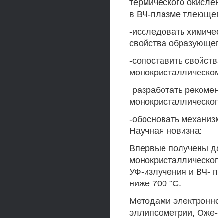
термического окисле
в ВЧ-плазме тлеющег
-исследовать химиче
свойства образующег
-сопоставить свойст
монокристаллическо
-разработать рекоме
монокристаллическог
-обосновать механиз
Научная новизна:
Впервые получены д
монокристаллического
УФ-излучения и ВЧ- 
ниже 700 "С.
Методами электронно
эллипсометрии, Оже-