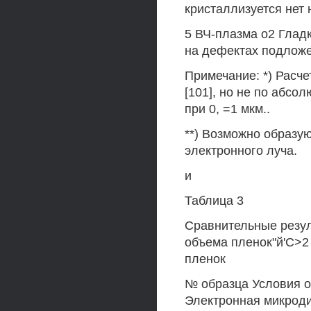
кристаллизуется нет н
5 ВЧ-плазма о2 Глад
на дефектах подложе
Примечание: *) Расче
[101], но не по абсо
при 0, =1 мкм..
**) Возможно образу
электронного луча.
и
Таблица 3
Сравнительные резул
объема пленок"й'С>2
пленок
№ образца Условия 
Электронная микрод