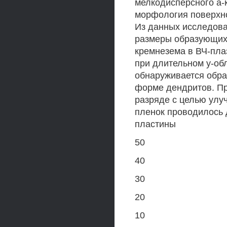
мелкодисперсного а-к
морфология поверхно
Из данных исследова
размеры образующихс
кремнезема в ВЧ-пла
при длительном у-об
обнаруживается обра
форме дендритов. Пр
разряде с целью улу
пленок проводилось 
пластины
50
40
30
20
10