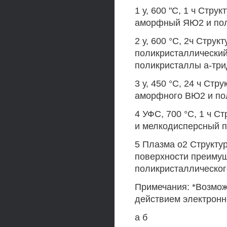
1 у, 600 "С, 1 ч Стр
аморфный ЯЮ2 и пол
2 у, 600 °С, 2ч Стр
поликристаллический
поликристаллы а-три
3 у, 450 °С, 24 ч Ст
аморфного ВЮ2 и пол
4 УФС, 700 °С, 1 ч 
и мелкодисперсный п
5 Плазма о2 Структу
поверхности преиму
поликристаллическог
Примечания: *Возмож
действием электронн
а б