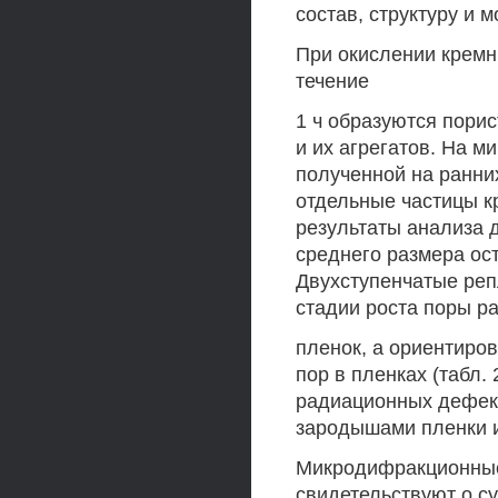
состав, структуру и
При окислении кремни
течение
1 ч образуются пори
и их агрегатов. На 
полученной на ранних
отдельные частицы кр
результаты анализа 
среднего размера ост
Двухступенчатые репл
стадии роста поры р
пленок, а ориентиро
пор в пленках (табл.
радиационных дефект
зародышами пленки и
Микродифракционные 
свидетельствуют о с