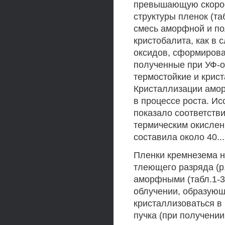
превышающую скорост
структуры пленок (та
смесь аморфной и по
кристобалита, как в 
оксидов, сформирова
полученные при УФ-о
термостойкие и крис
Кристаллизации амор
в процессе роста. И
показало соответств
термическим окислен
составила около 40...
Пленки кремнезема н
тлеющего разряда (р.
аморфными (табл.1-3)
облучении, образую
кристаллизоваться в
пучка (при получени