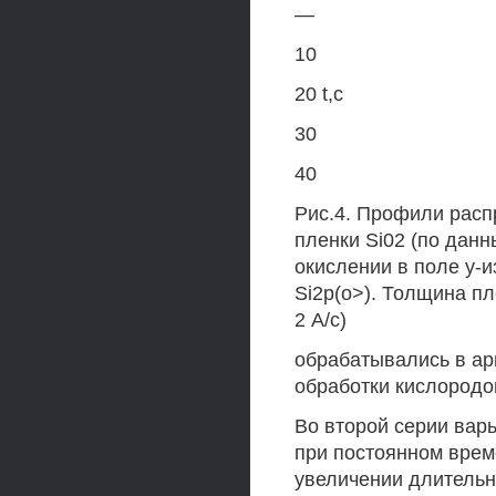
—
10
20 t,c
30
40
Рис.4. Профили расп
пленки Si02 (по дан
окислении в поле у-изл
Si2p(o>). Толщина пл
2 А/с)
обрабатывались в ар
обработки кислородо
Во второй серии вар
при постоянном врем
увеличении длительн