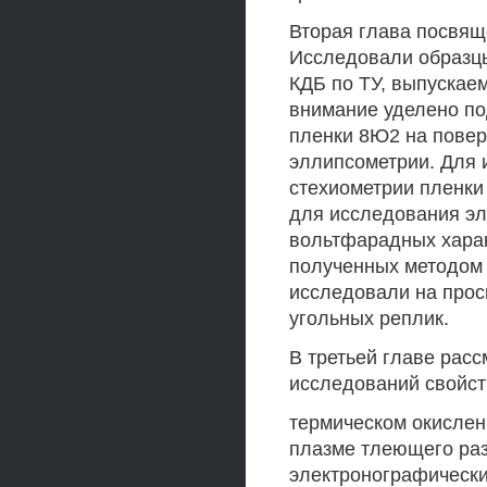
Вторая глава посвящ
Исследовали образцы
КДБ по ТУ, выпускае
внимание уделено по
пленки 8Ю2 на повер
эллипсометрии. Для 
стехиометрии пленки
для исследования эл
вольтфарадных харак
полученных методом 
исследовали на про
угольных реплик.
В третьей главе рас
исследований свойст
термическом окислени
плазме тлеющего раз
электронографически