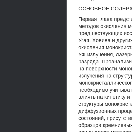
ОСНОВНОЕ СОДЕР
Первая глава предст
методов окисления м
предшествующих иссл
Угая, Ховива и други
окисления монокрист
УФ-излучения, лазер
разряда. Проанализи
на поверхности монок
излучения на структу
монокристаллическог
необходимо учитыват
влиять на кинетику 
структуры монокрист
диффузионных проце
состояний, присутст
образцов кремниевых