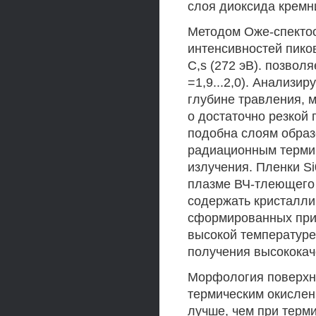
слоя диоксида кремн
Методом Оже-спектоо
интенсивностей пиков 
C,s (272 эВ). позволя
=1,9...2,0). Анализи
глубине травления, 
о достаточно резкой г
подобна слоям обра
радиационным термич
излучения. Пленки S
плазме ВЧ-тлеющего 
содержать кристалли
сформированных при 
высокой температуре 
получения высокока
Морфология поверхно
термическим окислен
лучше, чем при терм