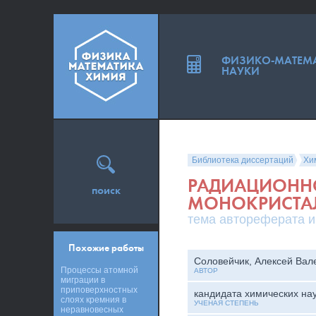
ФИЗИКО-МАТЕМ
НАУКИ
Библиотека диссертаций
Хи
РАДИАЦИОННО
поиск
МОНОКРИСТА
тема автореферата и
Похожие работы
Соловейчик, Алексей Вал
Процессы атомной
АВТОР
миграции в
приповерхностных
кандидата химических на
слоях кремния в
УЧЕНАЯ СТЕПЕНЬ
неравновесных