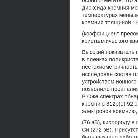
особо отметить, что
диоксида кремния мо
температурах меньши
кремния толщиной 15
(коэффициент прелом
кристаллического ква
Высокий показатель 
в пленках поликриста
нестехиометричность
исследован состав п
устройством ионного
позволило проанализ
В Оже-спектрах обна
кремнию 812р(о) 92 э
электронов кремнию,
(76 эВ), кислороду в
Си (272 эВ). Присутс
быть вызвано либо т