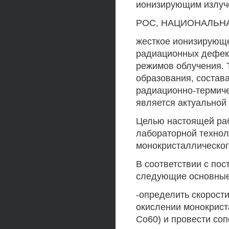
ионизирующим излуче
РОС, НАЦИОНАЛЬН
жесткое ионизирующе
радиационных дефект
режимов облучения. 
образования, состава
радиационно-термиче
является актуальной
Целью настоящей ра
лабораторной технол
монокристаллическог
В соответствии с по
следующие основные
-определить скорост
окислении монокрист
Со60) и провести со