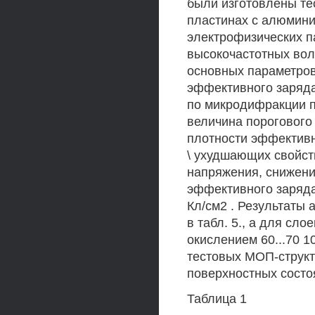
были изготовлены т
пластинах с алюмини
электрофизических 
высокочастотных вол
основных параметров
эффективного заряда
по микродифракции пр
величина порогового
плотности эффективн
\ ухудшающих свойст
напряжения, снижени
эффективного заряда
Кл/см2 . Результаты
в табл. 5., а для сл
окислением 60...70 1
тестовых МОП-структ
поверхностных состоя
Таблица 1