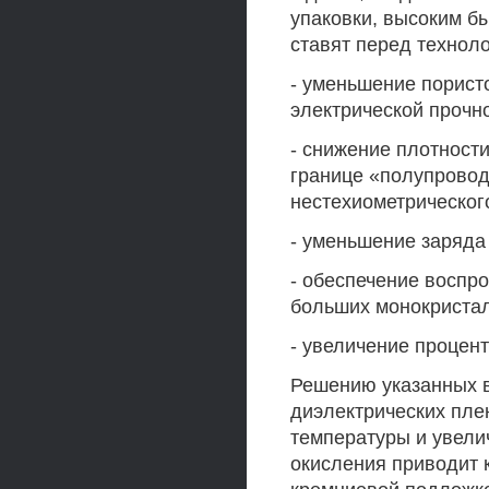
упаковки, высоким б
ставят перед техноло
- уменьшение пористо
электрической прочн
- снижение плотност
границе «полупровод
нестехиометрического
- уменьшение заряда
- обеспечение воспр
больших монокристал
- увеличение процент
Решению указанных 
диэлектрических пле
температуры и увели
окисления приводит 