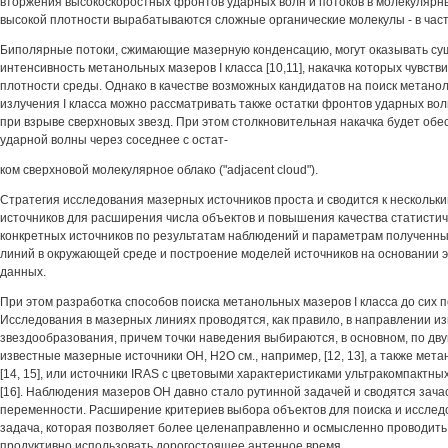
вторжения высокоскоростных фронтов ударных волн и потоков в молекулярн
высокой плотности вырабатываются сложные органические молекулы - в част
Биполярные потоки, сжимающие мазерную конденсацию, могут оказывать су
интенсивность метанольных мазеров I класса [10,11], накачка которых чувств
плотности среды. Однако в качестве возможных кандидатов на поиск метано
излучения I класса можно рассматривать также остатки фронтов ударных во
при взрыве сверхновых звезд. При этом столкновительная накачка будет об
ударной волны через соседнее с остат-
ком сверхновой молекулярное облако ("adjacent cloud").
Стратегия исследования мазерных источников проста и сводится к нескольки
источников для расширения числа объектов и повышения качества статистич
конкретных источников по результатам наблюдений и параметрам полученн
линий в окружающей среде и построение моделей источников на основании
данных.
При этом разработка способов поиска метанольных мазеров I класса до сих 
Исследования в мазерных линиях проводятся, как правило, в направлении и
звездообразования, причем точки наведения выбираются, в основном, по дву
известные мазерные источники ОН, Н2О см., например, [12, 13], а также мета
[14, 15], или источники IRAS с цветовыми характеристиками ультракомпактных
[16]. Наблюдения мазеров ОН давно стало рутинной задачей и сводятся зача
переменности. Расширение критериев выбора объектов для поиска и исследо
задача, которая позволяет более целенаправленно и осмысленно проводить
продуктивно использовать дорогостоящее антенное время.