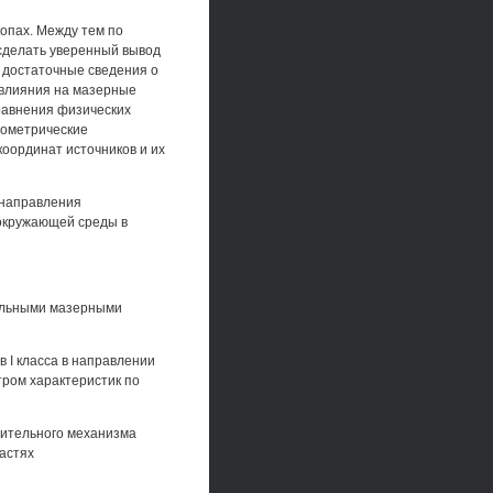
опах. Между тем по
сделать уверенный вывод
 достаточные сведения о
 влияния на мазерные
равнения физических
рометрические
оординат источников и их
 направления
 окружающей среды в
нольными мазерными
 I класса в направлении
тром характеристик по
вительного механизма
ластях