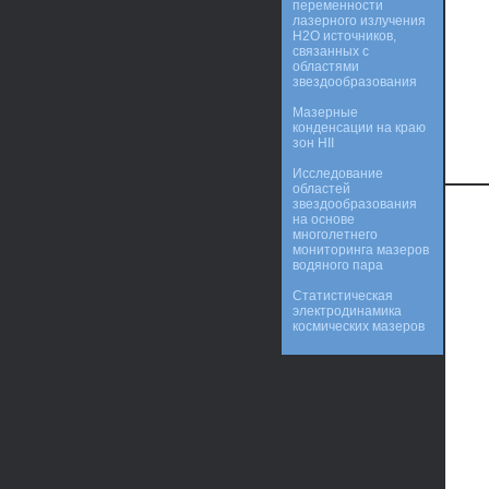
переменности
лазерного излучения
Н2О источников,
связанных с
областями
звездообразования
Мазерные
конденсации на краю
зон HII
Исследование
областей
звездообразования
на основе
многолетнего
мониторинга мазеров
водяного пара
Статистическая
электродинамика
космических мазеров