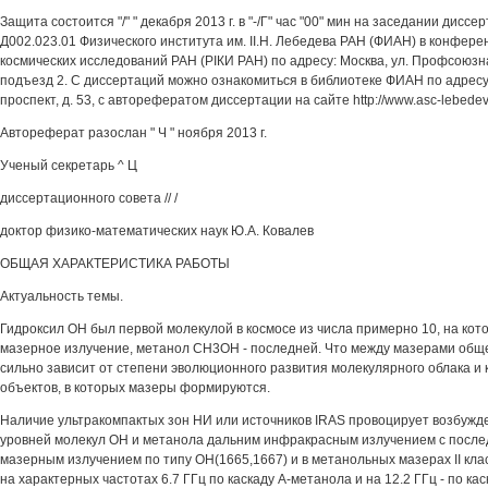
Защита состоится "/" " декабря 2013 г. в "-/Г" час "00" мин на заседании дисс
Д002.023.01 Физического института им. II.Н. Лебедева РАН (ФИАН) в конфере
космических исследований РАН (РІКИ РАН) по адресу: Москва, ул. Профсоюзна
подъезд 2. С диссертаций можно ознакомиться в библиотеке ФИАН по адресу:
проспект, д. 53, с авторефератом диссертации на сайте http://www.asc-lebedev
Автореферат разослан " Ч " ноября 2013 г.
Ученый секретарь ^ Ц
диссертационного совета // /
доктор физико-математических наук Ю.А. Ковалев
ОБЩАЯ ХАРАКТЕРИСТИКА РАБОТЫ
Актуальность темы.
Гидроксил ОН был первой молекулой в космосе из числа примерно 10, на ко
мазерное излучение, метанол СН3ОН - последней. Что между мазерами обще
сильно зависит от степени эволюционного развития молекулярного облака и 
объектов, в которых мазеры формируются.
Наличие ультракомпактых зон НИ или источников IRAS провоцирует возбуж
уровней молекул ОН и метанола дальним инфракрасным излучением с посл
мазерным излучением по типу ОН(1665,1667) и в метанольных мазерах II клас
на характерных частотах 6.7 ГГц по каскаду А-метанола и на 12.2 ГГц - по ка