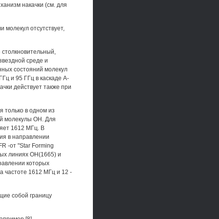
анизм накачки (см. для
и молекул отсутствует,
о столкновительный,
звездной среде и
енных состояний молекул
Гц и 95 ГГц в каскаде А-
ачки действует также при
 только в одном из
й молекулы ОН. Для
яет 1612 МГц. В
ия в направлении
 -от "Star Forming
ных линиях ОН(1665) и
аправлении которых
а частоте 1612 МГц и 12 -
щие собой границу