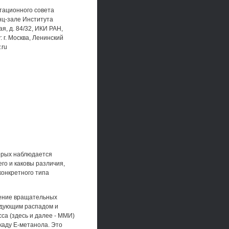
ертационного совета
нц-зале Института
я, д. 84/32, ИКИ РАН,
 г. Москва, Ленинский
.ru
торых наблюдается
го и каковы различия,
конкретного типа
дение вращательных
едующим распадом и
са (здесь и далее - ММИ)
скаду Е-метанола. Это