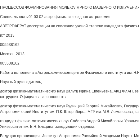
ПРОЦЕССОВ ФОРМИРОВАНИЯ МОЛЕКУЛЯРНОГО МАЗЕРНОГО ИЗЛУЧЕНИ
Специальность 01.03.02 астрофизика и звездная астрономия
АВТОРЕФЕРАТ диссертации на соискание ученой степени кандидата физико-
и;т 2013
005538162
Москва - 2013
005538162
Работа выполнена в Астрокосмическом центре Физического института им. H.
Научный руководитель;
доктор физико-математических наук Вальтц Ирина Евгеньевна, АКЦ ФИАН, в
сотрудник. Официальные оппоненты:
доктор физико-математических наук Рудницкий Георгий Михайлович, Госуда
Астрономический Институт им. П.К. Штернберга. МГУ им. М.В. Ломоносова, 
кандидат физико-математических наук Соболев Андрей Михайлович. Уральс
Университет им. Б.Н. Ельцина, заведующий отделом.
Ведущая организация: Институт Астрономии Российской Академии Наук, г. М