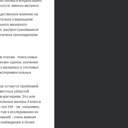
ые облака в конденсациях
ности, именно метанол.
щественное влияние на
ительна к вариациям
льного мазерного
лн, распространявшихся
еспечена прохождением
м этапам - поиск новых
еских оценок, изучение
ых мазерных и тепловых
 экспериментальных
пор остается проблемой.
звестных областей
м критериям. Это или
нольные мазеры II класса
 зон НИ - см., например,
стую к исследованию их
ваний - очень важная
 наблюдения и более