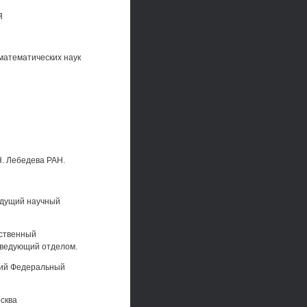
Я
математических наук
H. Лебедева РАН.
едущий научный
рственный
заведующий отделом.
кий Федеральный
осква