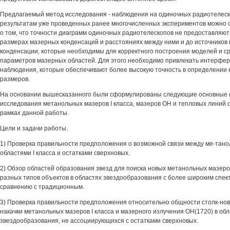
Предлагаемый метод исследования - наблюдения на одиночных радиотелеск
результатам уже проведенных ранее многочисленных экспериментов можно 
о том, что точности диаграмм одиночных радиотелескопов не предоставляют
размерах мазерных конденсаций и расстояниях между ними и до источников
конденсации, которые необходимы для корректного построения моделей и с
параметров мазерных областей. Для этого необходимо привлекать интерфе
наблюдения, которые обеспечивают более высокую точность в определении к
размеров.
На основании вышесказанного были сформулированы следующие основные
исследования метанольных мазеров I класса, мазеров ОН и тепловых линий
рамках данной работы.
Цели и задачи работы.
1) Проверка правильности предположения о возможной связи между ме-та
областями I класса и остатками сверхновых.
2) Обзор областей образования звезд для поиска новых метанольных мазеров
разных типов объектов в областях звездообразования с более широким спек
сравнению с традиционным.
3) Проверка правильности предположения относительно общности столк-но
накачки метанольных мазеров I класса и мазерного излучения ОН(1720) в об
звездообразования, не ассоциирующихся с остатками сверхновых.