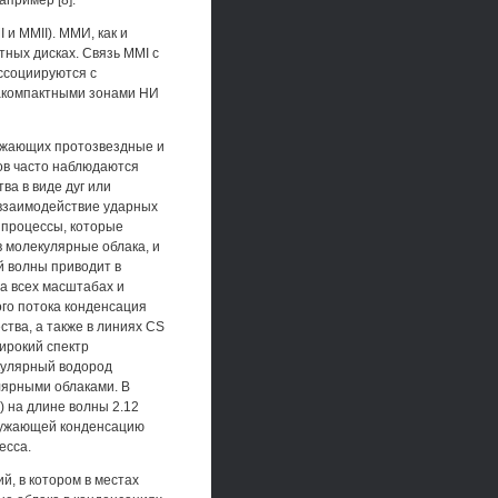
апример [8].
и MMII). ММИ, как и
ных дисках. Связь MMI с
ссоциируются с
ракомпактными зонами НИ
ружающих протозвездные и
ов часто наблюдаются
а в виде дуг или
 взаимодействие ударных
 процессы, которые
в молекулярные облака, и
й волны приводит в
а всех масштабах и
ого потока конденсация
тва, а также в линиях CS
ирокий спектр
кулярный водород
лярными облаками. В
) на длине волны 2.12
кружающей конденсацию
есса.
, в котором в местах