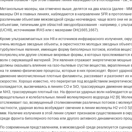
лярным облаком - при этом главные линии наблюдаются в поглощении - см., н
Метанольные мазеры, как отмечено выше, делятся на два класса (далее - MMI 
мазеры ОН в главных линиях, наблюдаются в направлении SFR в протопланет
различными объектами межзвездной среды неочевидна: чаще всего они не а
объектами, типичными для областей звездообразования - например, с ульт
(UCHII), источниками IRAS или с мазерами ОН(1665,1667).
Кроме ультракомпактных зон HII и источников инфракрасного излучения, ок
очень молодые звездные объекты, в окрестностях молодых звездных объект
турбулентные явления, имеющие форму биполярных потоков, изгибов веществ
полуколец или другие сложные вихревые формы, в которых прослеживается
волн с окружающей материей. Эти явления отражают энергетически мощные
должны оказывать влияние на газо-пылевые сгустки вещества, вкрапленные 
на те химико-физические процессы, которые в них происходят. Фронт ударно
движение многочисленные плотные филаменты, рассеивает и разгоняет их н
скоростях. Хорошо известно, что перегретая под воздействием энергетическ
охлаждается, высвечиваясь в линиях СО и SiO, трассирующих движение вещес
и NH3, трассирующих плотный газ. На фронтах ударных волн наблюдается ш
вращательных и колебательных линий молекулярного водорода Н2 [9]. Моле
отслеживает газ, возмущенный столкновениями различных потоков с молеку
частности, ударная волна возбуждает свечение в линии молекулы Н2 v=l-0 S(l
мкм. Наличие излучения в этой линии служит признаком существования в о
среде фронта биполярного потока или другого активного динамического проц
По современным представлениям, в межзвездной среде реализуется сценарий