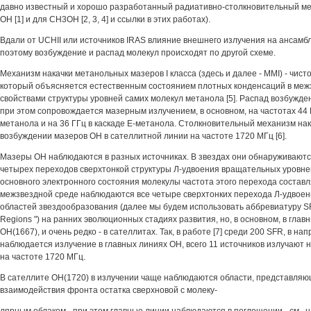
давно известный и хорошо разработанный радиативно-столкновительный мех
ОН [1] и для СН3ОН [2, 3, 4] и ссылки в этих работах).
Вдали от UCHII или источников IRAS влияние внешнего излучения на ансамбл
поэтому возбуждение и распад молекул происходят по другой схеме.
Механизм накачки метанольных мазеров I класса (здесь и далее - MMI) - чист
который объясняется естественным состоянием плотных конденсаций в меж
свойствами структуры уровней самих молекул метанола [5]. Распад возбужд
при этом сопровождается мазерным излучением, в основном, на частотах 44 Г
метанола и на 36 ГГц в каскаде Е-метанола. Столкновительный механизм нак
возбуждении мазеров ОН в сателлитной линии на частоте 1720 МГц [6].
Мазеры ОН наблюдаются в разных источниках. В звездах они обнаруживаются
четырех переходов сверхтонкой структуры Л-удвоения вращательных уровне
основного электронного состояния молекулы частота этого перехода составл
межзвездной среде наблюдаются все четыре сверхтонких перехода Л-удвоен
областей звездообразования (далее мы будем использовать аббревиатуру SFR
Regions ") на ранних эволюционных стадиях развития, но, в основном, в глав
ОН(1667), и очень редко - в сателлитах. Так, в работе [7] среди 200 SFR, в н
наблюдается излучение в главных линиях ОН, всего 11 источников излучают н
на частоте 1720 МГц.
В сателлите ОН(1720) в излучении чаще наблюдаются области, представляю
взаимодействия фронта остатка сверхновой с молеку-