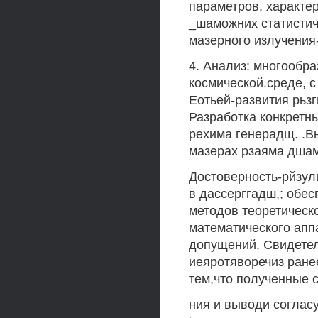
параметров, характ
_шаможних статистич
мазерного излучения-
4. Анализ: многообр
космической.среде, 
Еотьей-развития рьз
Разработка конкретн
рехима генерадщ. .В
мазерах рзаяма дшами
Достоверность-рйзул
в дассерггадш,; обе
методов теоретическ
математического апп
допущений. Свидетел
иеяротяворечиз ране
тем,что полученные 
ния и выводи соглас