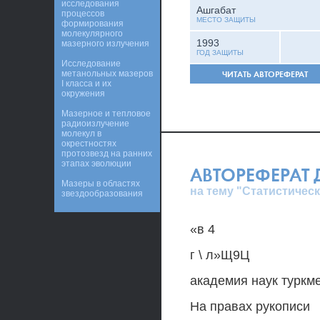
исследования
Ашгабат
процессов
МЕСТО ЗАЩИТЫ
формирования
молекулярного
1993
мазерного излучения
ГОД ЗАЩИТЫ
Исследование
метанольных мазеров
ЧИТАТЬ АВТОРЕФЕРАТ
I класса и их
окружения
Мазерное и тепловое
радиоизлучение
молекул в
окрестностях
протозвезд на ранних
этапах эволюции
АВТОРЕФЕРАТ
Мазеры в областях
на тему "Статистичес
звездообразования
«в 4
г \ л»Щ9Ц
академия наук туркм
На правах рукописи