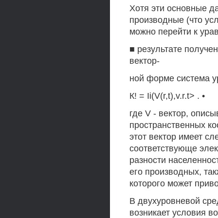
Хотя эти основные д
производные (что усл
можно перейти к ура
■ результате получе
вектор-
ной форме система 
К! = Ii(V(r,t),v.r.t> . •
где V - вектор, опи
пространственных ко
этот вектор имеет сл
соответствующе элек
разности населенност
его производных, та
которого может прив
В двухуровневой сре
возникает условия в