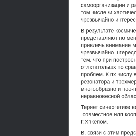
самоорганизации и р
том числе /и хаотиче
чрезвычайно интерес
В результате космиче
представляют по мен
привлечь внимание мн
чрезвычайно шгересд
тем, что при построе
отлктатольшх по сра
проблем. К пх числу 
резонатора и трехмер
многообразно и поо-
неравновесной област
Теряет синергетике во
-совместное илп коо
Г.Хпкепом.
В. связи с этим пред