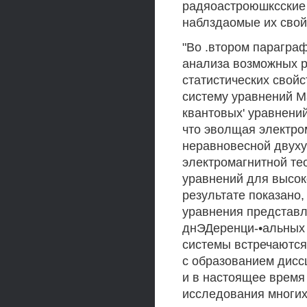
радяоастроюшксские 
наблздаомые их свой
"Во .втором параграф
анализа возможных р
статистических свой
систему уравнений М
квантовых' уравнени
что эволщая электро
неравновесной двуху
электромагнитной те
уравнений для высок
результате показано,
уравнения представл
днЭДеренци-•альных 
системы встречаются
с образованием диссш
и в настоящее время
исследования многих