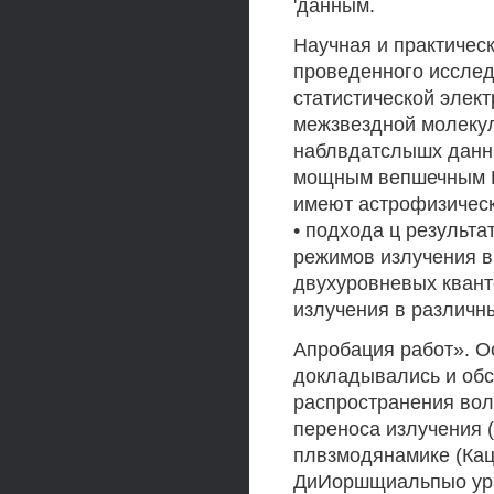
'данным.
Научная и практическ
проведенного исслед
статистической элек
межзвездной молекул
наблвдатслышх данны
мощным вепшечным Н
имеют астрофизическ
• подхода ц результ
режимов излучения в
двухуровневых квант
излучения в различн
Апробация работ». О
докладывались и обс
распространения волн
переноса излучения 
плвзмодянамике (Кац
ДиИоршщиальпыо урав