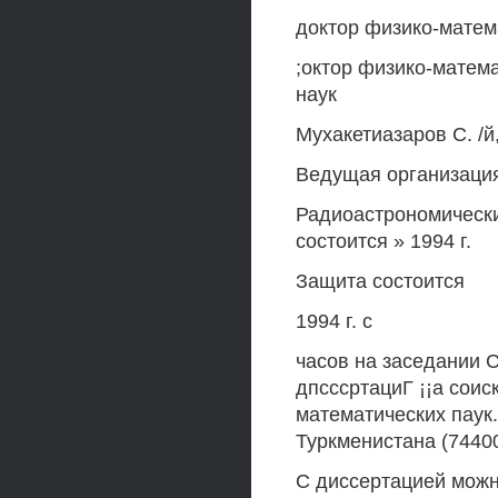
доктор физико-матем
;октор физико-матем
наук
Мухакетиазаров С. /
Ведущая организаци
Радиоастрономически
состоится » 1994 г.
Защита состоится
1994 г. с
часов на заседании 
дпсссртациГ ¡¡а соис
математических паук.
Туркменистана (744000
С диссертацией можн