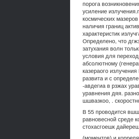
порога возникновени
усиление излучения.
космических мазеров 
наличия границ актив
характеристик излучг
Определено, что дгжз
затухания волн толь
условия для перехода
абсолютному (генера
казераого излучения
развита и с определ
-авдегиа в рзжах ур
уравнения дяя. разно
шшвазкоо, . скоростное
В 55 проводится вшш
равновесной среде ко
стохасгоешк дайереш
(моментов) и коррел