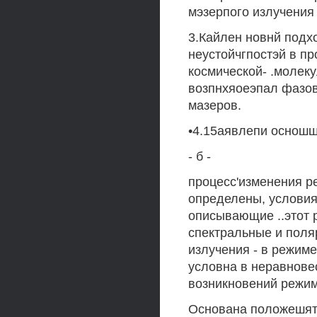
мэзерпого излучения
3.Кайлен новнй подх
неустойчгпостэй в п
космической- .молек
возпнхяоеэпал фазов
мазеров.
•4.15аявлепи осношш
- б -
процесс'изменения р
определены, условия
описывающие ..этот 
спектральные и поля
излучения - в режим
условна в неравнове
возникновений режим
Основана положешят