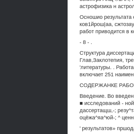
астрофизика н астрол
Осношио результата о
ков1йрош|аа, сжтоза
работ приводится в 
- 8 - .
Структура диссертаци
Глав,Заклотепия, тр
'литературы. . Работ
включает 251 наимен
СОДЕРЖАНКЕ РАБО
Введение. Во введен
■ исследований - но
дассертащш,-; резу^т
оцёжа^яа^юй-; ^ цен
' результатов» пршо