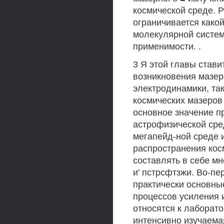
космической среде. 
ограничивается како
молекулярной систем
применимости. .
3 Я этой главы став
возникновения мазерн
электродинамики, та
космических мазеров
основное значение п
астрофизической сре
мегапейд-ной среде и
распространения кос
составлять в себе м
и' пстрсфтзжи. Во-пер
практически основны
процессов усиления 
относятся к лаборато
интенсивно изучаема