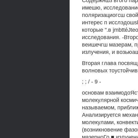
Содержншз вгого пар
имешю, исследование 
поляризациогсш свой
интерес п исслэдошsk
которые ".в jmbttéJte
исследования. -Вто
веишечгш мазерам, п
излучения, и возьюаш
Вторая глава посвящ
волновых тоустойчив
; ; / - 9 -
основам взаимодоЯст
молекулярной космиче
называемом, приближ
Анализируется механ
молекулами, конвект
(возникновение фазо
мазерноГо ■ излучен