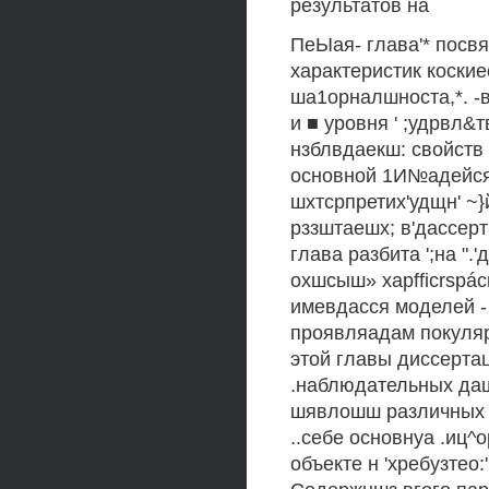
результатов на
ПеЫая- глава'* посв
характеристик коские
ша1орналшноста,*. -
и ■ уровня ' ;удрвл
нзблвдаекш: свойств 
основной 1И№адейся 
шхтсрпретих'удщн' ~}
рззштаешх; в'дассерт
глава разбита ';на ".'д
охшсыш» xapfficrspácm
имевдасся моделей - 
проявляадам покулярш
этой главы диссертац
.наблюдательных даш
шявлошш различных п
..себе основнуа .иц^
объекте н 'хребузтео