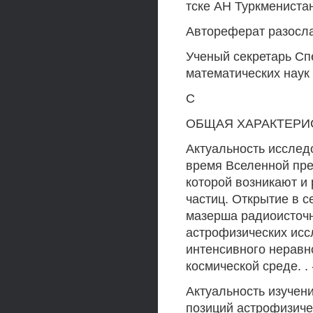
тске АН Туркмениста
Автореферат разослан
Ученый секретарь Сп
математических наук
С
ОБЩАЯ ХАРАКТЕРИ
Актуальность исслед
время Вселенной пре
которой возникают и
частиц. Открытие в 
мазерша радиоисточ
астрофизических исс
интенсивного неравн
космической среде. . 
Актуальность изучен
позиций астрофизиче