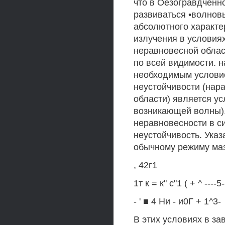
что в Оезогравдченн
развиваться •волновы
абсолютного характе
излучения в условия
неравновесной област
по всей видимости. 
необходимым услови
неустойчивости (нара
области) является ус
возникающей волны). 
неравновесности в с
неустойчивость. Указ
обычному режиму маз
, 42г1
1т к = к" с"1 ( + ^ ----5-
- ' ■ 4 Ни - и0Г + 1^3-
В этих условиях в за