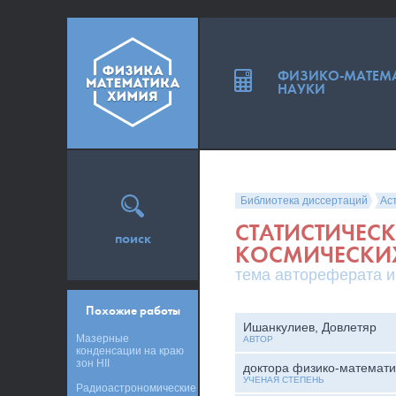
ФИЗИКО-МАТЕМ
НАУКИ
Библиотека диссертаций
Ас
СТАТИСТИЧЕС
поиск
КОСМИЧЕСКИ
тема автореферата и
Похожие работы
Ишанкулиев, Довлетяр
Мазерные
АВТОР
конденсации на краю
зон HII
доктора физико-математи
УЧЕНАЯ СТЕПЕНЬ
Радиоастрономические