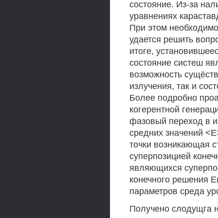
состояние. Из-за на
уравнениях карастав
При этом необходимо
удается решить вопр
итоге, установившее
состояние систеш яв
возможность сущёств
излучения, так и сос
Более подробно проа
когерентной генераци
фазовый переход в и
средних значений <Е>
точки возникающая с
суперпозицией конеч
являющихся суперпоз
конечного решения E(
параметров среда ур
Получено слодущга 