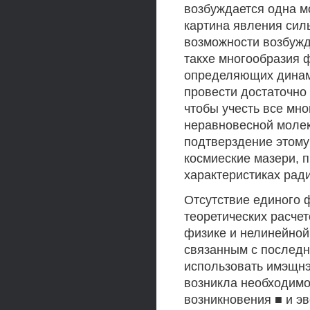
возбуждается одна м
картина явления сил
возможности возбужд
такхе многообразия 
определяющих динами
провести достаточно
чтобы учесть все мн
неравновесной молек
подтверздение этому
космиеские мазери, 
характеристиках рад
Отсутствие единого 
теоретических расчет
физике и нелинейной
связанным с последн
использовать имэщнэ
возникла необходимо
возникновения ■ и э