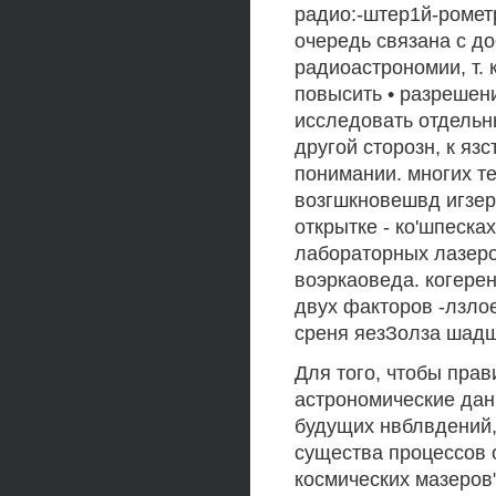
радио:-штер1й-ромет
очередь связана с д
радиоастрономии, т.
повысить • разрешени
исследовать отдельн
другой сторозн, к яз
понимании. многих т
возгшкновешвд игзерз
открытке - ко'шпеска
лабораторных лазеро
воэркаоведа. когерен
двух факторов -лзлое
среня яезЗолза шадш
Для того, чтобы пра
астрономические дан
будущих нвблвдений,
существа процессов 
космических мазеров"