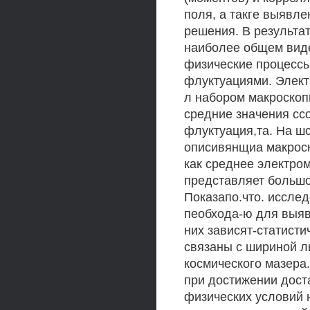
поля, а такге выявл
решения. В результат
наиболее общем вид
физические процессы
флуктуациями. Элект
л набором макроскоп
средние значения сс
флуктуация,та. На ш
описивянщиа макроск
как среднее электром
представляет большо
Показапо.что. иссле
пеобхода-ю для выяв
них зависят-статисти
связаны с шириной л
космического мазера.
при достижении дост
физических условий 