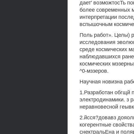
дает' возможтосТь по
более современных м
интерпретации посл
вспышочным космиче
Поль работ». Целы) 
исследования эволюц
среде космических м
наблюдавшихся ранее
космических мэзерны
^0-мззеров.
Научная новизна работ
1.Разработан обгщй п
электродинамики. з 
неравновесной геывк
2.йсся?довавз дояо
когерентные свойства
снектральЕна и поля