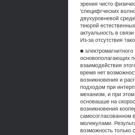
зрения чисто физиче
'специфгческих волн
двухуровневой среде
теюряй естественных
актуальность в связ
Из-за отсутствия так
■ электромагнитного
основополагающих по
взаимодействия этог
время нет возможнос
возникновения и рас
подходом при интерп
механизм, и при это
основашше на скорос
возникновения коопе
самосогласованном в
молекулами. Результ
возможность только 