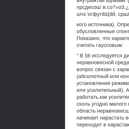
внутражтаи шумами' 
прсдесош' в.со?»оЗ.¿
шчз.'огфуг8Щ9й. сршЛ
кого источника). Оп
обусловленные спонт
Показано, что харак
считать гауссовым.
" В §6 исследуется 
неравновесной среда 
вопрос связан с хар
(абсолютный или кон
установления режима
или усилительный). 
работать.как усилите
сколь угодно малого
область неравновесш
начинает нарастать 
переходит в нараста