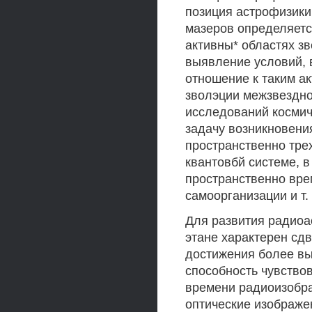
позиция астрофизики
мазеров определяетс
активны* областях зв
выявление условий, в
отношение к таким а
зволэции межзвездно
исследований космич
задачу возникновени
пространственно тре
квантовбй системе, в
пространственно вре
самоорганизации и т. 
Для развития радиоа
этане характерен сд
достижения более вы
способность чувствов
времени радиоизобра
оптические изображе