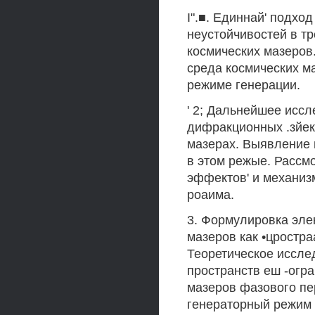
I".■. Единнай' подхо
неустойчивостей в т
космических мазеров.
среда космических ма
режиме генерации.
' 2; Дальнейшее иссл
дифракционных .зйек
мазерах. Выявление
в этом режые. Рассм
эффектов' и механиз
роаима.
3. Формулировка эле
мазеров как •цростр
Теоретическое иссле
пространств еш -огр
мазеров фазового пе
генераторный режим 