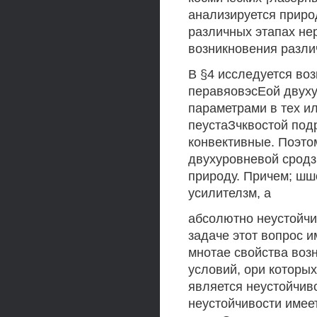
анализируется приро
различных этапах не
возникновения разли
В §4 исследуется во
перавяовэсЕой двух
параметрами в тех ил
пеустаЗчквостой под
конвективные. Поэто
двухуровневой сродз 
природу. Причем; шш
усилителзм, а
абсолютно неустойчи
задаче этот вопрос и
мнотае свойства воз
условий, ори которы
является неустойчиво
неустойчивости имее