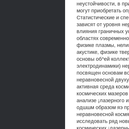
неустойчивости, в пр
могут приобретать о
Статистические и сп
зависят от уровня н
влияния граничных ус
областях современно
физике плазмы, нели
акустике, физике тве
основы об^ей коллект
электродинамики) не
посвящен основам во
неравновесной двухур
активная среда косм
космических мазеров
анализе ¡лазерного и
одшшм образом яэ пр
неравновесной космя
исследовать ряд нов
космических ¡лазерн