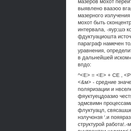
мазеров мохот перей
выявлено вааэоо вга
мазерного излучения 
мохот быть сконцентр
интервала, -яур;шэ к
фдуктуациошта источн
параграф намечен то
уравнения, определит
в дальнейшей иском»
впдо:
^<Е> = <Е> + СЕ , <Р
<&м> - средние значе
поляризации и нвсел
фяуктуецдоазио честя
эдмсвимн процессами
флуктуацл, свясашше 
нзлучонзя '.и пояяра
структурой работа!.-м