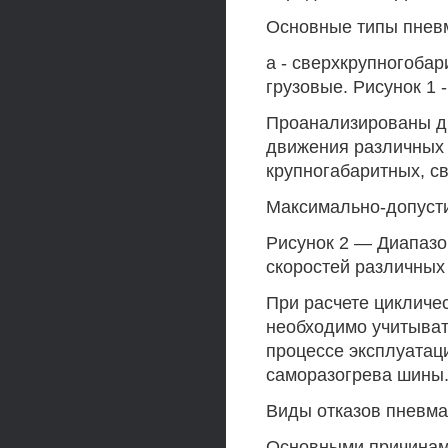
Основные типы пневм
а - сверхкрупногобари
грузовые. Рисунок 1
Проанализированы ди
движения различных 
крупногабаритных, св
Максимально-допусти
Рисунок 2 — Диапазо
скоростей различных
При расчете цикличе
необходимо учитыват
процессе эксплуатац
саморазогрева шины
Виды отказов пневма
Основными причинами