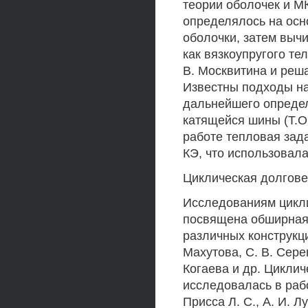
теории оболочек и М
определялось на осн
оболочки, затем выч
как вязкоупругого те
В. Москвитина и реш
Известны подходы н
дальнейшего определ
катящейся шины (Т.О.
работе тепловая зад
КЭ, что использовал
Циклическая долгове
Исследованиям цикли
посвящена обширная 
различных конструкц
Махутова, С. В. Серен
Когаева и др. Цикли
исследовалась в рабо
Присса Л. С., А. И. Л