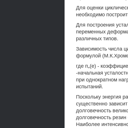
Для оценки цикличес
необходимо построит
Для построения уста
переменных деформа
различных типов.
Зависимость числа ц
формулой (М.К.Хромо
где п„(е) - коэффици
-начальная усталостн
при однократном наг
испытаний.
Поскольку энергия р
существенно зависит 
долговечность велик
долговечность резин
Наиболее интенсивно