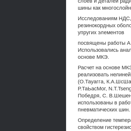
слоев и деталей рад
шины как многослойн
Исследованиям НДС, 
резинокордных оболо
упругих элементов
посвящены работы А. 
Использовались анал
основе МКЭ.
Расчет на основе МК
реализовать нелине
(О.Тауагга, К.А.ШсШ
Р.ТаЬасМог, N.T.Tsen
Победря, С. В.Шешен
использованы в рабо
пневматических шин.
Определение темпера
свойством гистерезис