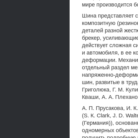
мире производится бо
Шина представляет 
композитную (резино
деталей разной жестк
брекер, усиливающие
действует сложная с
и автомобиля, в ее 
деформации. Механи
отдельный раздел ме
напряженно-деформи
шин, развитые в труда
Григолюка, Г. М. Кули
Кваши, А. А. Плехано
A. П. Прусакова, И. 
(S. К. Clark, J. D. Wa
(Германия)), основа
одномерных объектов
получить подробную