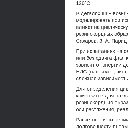
120°С.
В деталях шин возни
моделировать при ис
влияет на циклическу
резинокордных образц
Сахаров, 3. А. Парицк
При испытаниях на о
или без сдвига фаз п
зависит от энергии 
НДС (например, чист
сложная зависимость
Для определения цик
композитов для разл
резинокордные образ
оси растяжения, реа
Расчетные и экспери
долговечности пнев