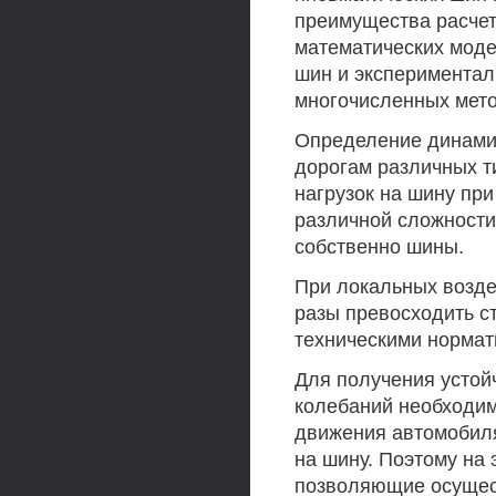
преимущества расче
математических моде
шин и экспериментал
многочисленных мето
Определение динамич
дорогам различных т
нагрузок на шину пр
различной сложности
собственно шины.
При локальных возде
разы превосходить с
техническими нормат
Для получения устой
колебаний необходим
движения автомобиля
на шину. Поэтому на
позволяющие осущест