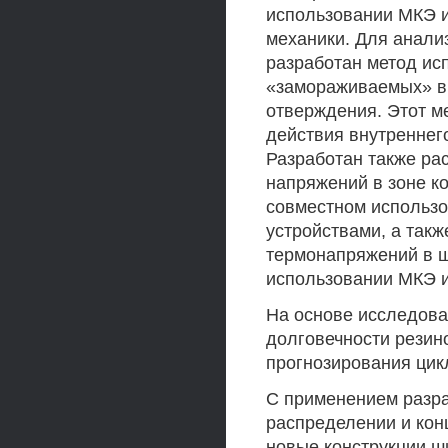
использовании МКЭ 
механики. Для анали
разработан метод ис
«замораживаемых» вк
отверждения. Этот м
действия внутреннег
Разработан также ра
напряжений в зоне к
совместном использо
устройствами, а так
термонапряжений в ш
использовании МКЭ и
На основе исследова
долговечности резин
прогнозирования цик
С применением разр
распределении и кон
новые конструкции ш