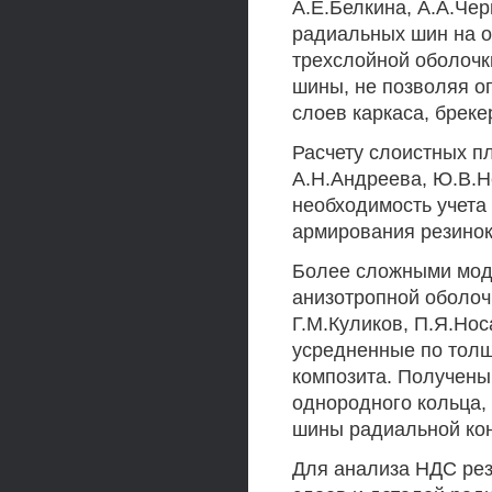
А.Е.Белкина, А.А.Че
радиальных шин на о
трехслойной оболочк
шины, не позволяя о
слоев каркаса, бреке
Расчету слоистных п
А.Н.Андреева, Ю.В.Н
необходимость учета
армирования резинок
Более сложными мод
анизотропной оболоч
Г.М.Куликов, П.Я.Но
усредненные по тол
композита. Получены
однородного кольца,
шины радиальной кон
Для анализа НДС ре