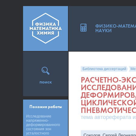
ФИЗИКО-МАТЕМ
НАУКИ
Библиотека диссертаций
Ме
РАСЧЕТНО-ЭК
поиск
ИССЛЕДОВАНИ
ДЕФОРМИРОВ
ЦИКЛИЧЕСКОЙ
Похожие работы
ПНЕВМОТИЧЕ
Исследование
тема автореферата и
напряженно-
деформированного
состояния зон
усталостного
Соколов, Сергей Леонидо