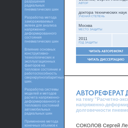
разрушения
АВТОР
радиальных
пневматических шин
доктора технических наук
УЧЕНАЯ СТЕПЕНЬ
Разработка метода
замораживаемых
Москва
вклеек для анализа
напряженно-
МЕСТО ЗАЩИТЫ
деформированного
состояния
2011
пневматических шин
ГОД ЗАЩИТЫ
Влияние основных
ЧИТАТЬ АВТОРЕФЕРАТ
конструктивно-
технологических и
ЧИТАТЬ ДИССЕРТАЦИЮ
эксплуатационных
факторов на
тепловое состояние и
работоспособность
сверхкрупногабаритных
шин.
Разработка системы
АВТОРЕФЕРАТ
моделей и методов
расчета напряженно-
на тему "Расчетно-э
деформированного и
напряженно-деформир
теплового состояний
автомобильных
долговечности пневм
радиальных шин
Применение метода
СОКОЛОВ Сергей Ле
конечных объемов к