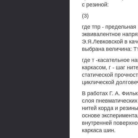
с резиной:
(3)
где тпр - предельная 
эквивалентное напря
Э.Я.Левковской в ка
выбрана величина: Тта
где т -касательное 
каркасом, г - шаг ни
статической прочност
циклической долгове
В работах Г. А. Фил
слоя пневматических
нитей корда и резины
основе эксперимент
внутренней поверхно
каркаса шин.