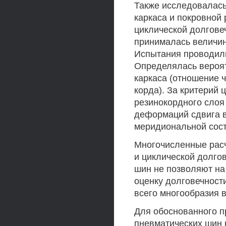
Также исследовалась
каркаса и покровной 
циклической долгове
принималась величин
Испытания проводили
Определялась вероят
каркаса (отношение 
корда). За критерий
резинокордного слоя
деформаций сдвига в
меридиональной сост
Многочисленные рас
и циклической долго
шин не позволяют на
оценку долговечност
всего многообразия в
Для обоснованного п
пневматических шин