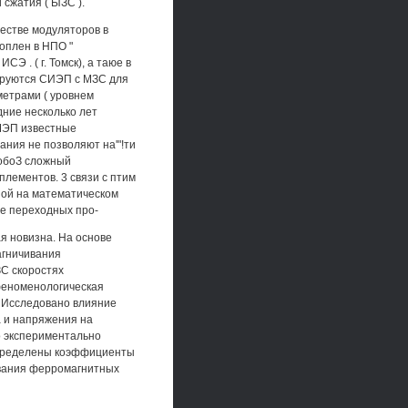
сжатия ( ЫЗС ).
естве модуляторов в
оплен в НПО "
 . ( г. Томск), а таюе в
ируются СИЭП с МЗС для
етрами ( уровнем
дние несколько лет
МЭП известные
ния не позволяют на'"!ти
собоЗ сложный
лементов. 3 связи с птим
ной на математическом
е переходных про-
я новизна. На основе
агничивания
ЗС скоростях
 феноменологическая
. Исследовано влияние
 и напряжения на
о экспериментально
пределены коэффициенты
вания ферромагнитных