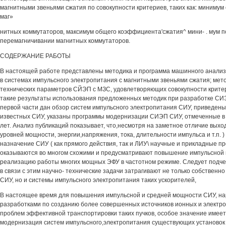
магнитными звеньями сжатия по совокупности критериев, таких как: минимум 
маг»
нитных коммутаторов, максимум общего коэффициента'сжатия^ мини- . мум п
перемагничивании магнитных коммутаторов.
СОДЕРЖАНИЕ РАБОТЫ
В настоящей работе представлены методика и программа машинного анали
в системах импульсного электропитания с магнитными звеньями сжатия; мет
технических параметров СЙЭП с МЗС, удовлетворяющих совокупности крите
такие результаты использования предложенных методик при разработке СИ
первой части дан обзор систем импульсного электропитания СИУ, приведен
известных СИУ, указаны программы модернизации СИЭП СИУ, отмеченные в
лет. Анализ публикаций показывает, что,несмотря на заметное отличие выхо
уровней мощности, энергии,напряжения, тока, длительности импульса и т.п. 
назначение СИУ ( как прямого действия, так и ЛИУ\ научные и прикладные п
оказываются во многом схожими и предусматривают повышение импульсной
реализацию работы многих мощных ЭФУ в частотном режиме. Следует подче
в связи с этим научно- технические задачи затрагивают не только собственн
СИУ, но и системы импульсного электропитания таких ускорителей,
В настоящее время для повышения импульсной и средней мощности СИУ, на
разработками по созданию более совершенных источников ионных и электр
проблем эффективной транспортировки таких пучков, особое значение имее
модернизация систем импульсного,электропитания существующих установок