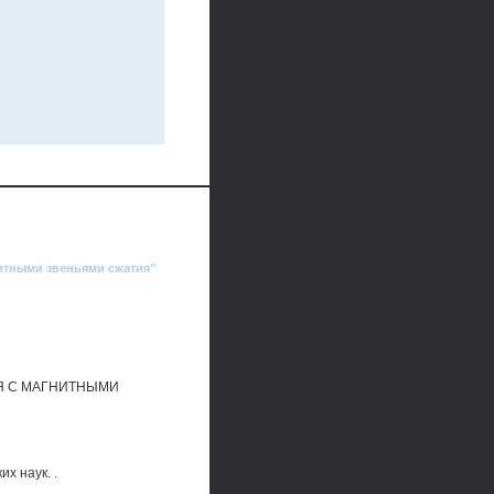
нитными звеньями сжатия"
Я С МАГНИТНЫМИ
х наук. .