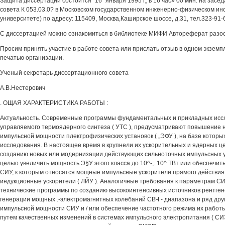
Защита диссертации состоится "16" января 1995 г„ в 16 час» 00 мин. на зас
совета К 053.03.0? в Московском государственном инженерно-физическом инс
университете) по адресу: 115409, Москва,Каширское шоссе, д.31, тел.323-91-
С диссертацией можно ознакомиться в библиотеке МИФИ Автореферат разосл
Просим принять участие в работе совета или прислать отзыв в одном экзем
печатью организации.
Ученый секретарь диссертационного совета
А.В.Нестерович
. ОЩАЯ ХАРАКТЕРИСТИКА РАБОТЫ :
Актуальность. Современные программы фундаментальных и прикладных исс
управляемого термоядерного синтеза ( УТС ), предусматривают повышение н
импульсной мощности плектрофизических установок ( „ЭФУ ), на базе которы
исследования. В настоящее время в крупнели их ускорительных и ядерных ц
созданию новых или модернизации действующих сильноточных импульсных ус
целыо увеличить мощность Э§У этого класса до 10^-;. 10^ ТВт или обеспечи
СИУ, к которым относятся мощные импульсные ускорители прямого действия
индукционные ускорители ( ЛЙУ ). Аналогичные требования к параметрам СИУ
технические программы по созданию высокоинтенсивных источников рентгено
генерации мощных .-электромагнитных колебаний СВЧ - диапазона и ряд др
импульсной мощности СИУ и / или обеспечение частотного режима их работы
путем качественных изменений в системах импульсного электропитания ( С