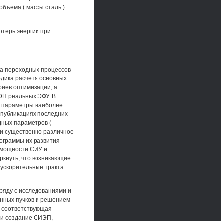
объема ( массы сталь )
отерь энергии при
за переходных процессов
одика расчета основных
риев оптимизации, а
ЭП реальных ЭФУ. В
ы параметры наиболее
 публикациях последних
дных параметров (
) и существенно различное
рограммы их развития
 мощности СИУ и
ркнуть, что возникающие
о ускорительные тракта
ряду с исследованиями и
онных пучков и решением
т соответствующая
 и создание СИЭП,