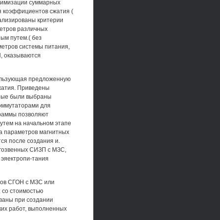
нимизации суммарных
я коэффициентов сжатия (
нализированы критерии
етров различных
ым путем.( без
метров системы питания,
, оказываются
ользующая предложенную
жатия. Приведены
орые были выбраны
коммутаторами для
ограммы позволяют
утем на начальном этапе
та параметров магнитных
ся после создания и.
огозвенных СИЗП с МЗС,
 эяектропи-тания
тов СГОН с МЗС или
 со стоимостью
ваны при создании
ких работ, выполненных