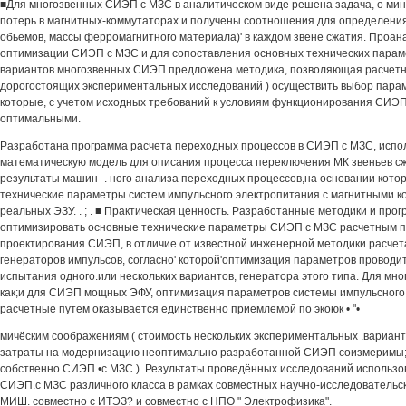
■Для многозвенных СИЭП с МЗС в аналитическом виде решена задача, о ми
потерь в магнитных-коммутаторах и получены соотношения для определени
обьемов, массы ферромагнитного материала)' в каждом звене сжатия. Проа
оптимизации СИЭП с МЗС и для сопоставления основных технических парам
вариантов многозвенных СИЭП предложена методика, позволяющая расчетн
дорогостоящих экспериментальных исследований ) осуществить выбор пара
которые, с учетом исходных требований к условиям функционирования СИЭП
оптимальными.
Разработана программа расчета переходных процессов в СИЭП с МЗС, исп
математическую модель для описания процесса переключения МК звеньев с
результаты машин- . ного анализа переходных процессов,на основании кот
технические параметры систем импульсного электропитания с магнитными 
реальных ЭЗУ. . ; . ■ Практическая ценность. Разработанные методики и пр
оптимизировать основные технические параметры СИЭП с МЗС расчетным п
проектирования СИЭП, в отличие от известной инженерной методики расче
генераторов импульсов, согласно' которой'оптимизация параметров проводит
испытания одного.или нескольких вариантов, генератора этого типа. Для мн
как;и для СИЭП мощных ЭФУ, оптимизация параметров системы импульсного
расчетные путем оказывается единственно приемлемой по экоюк • "•
мичёским соображениям ( стоимость нескольких экспериментальных .вариан
затраты на модернизацию неоптимально разработанной СИЭП соизмеримы;
собственно СИЭП •с.МЗС ). Результаты проведённых исследований использо
СИЭП.с МЗС различного класса в рамках совместных научно-исследовательс
МИШ. совместно с ИТЭЗ? и совместно с НПО " Электрофизика".