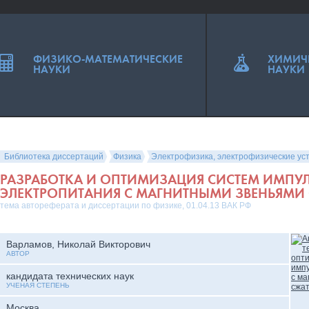
ФИЗИКО-МАТЕМАТИЧЕСКИЕ
ХИМИЧ
НАУКИ
НАУКИ
Библиотека диссертаций
Физика
Электрофизика, электрофизические ус
РАЗРАБОТКА И ОПТИМИЗАЦИЯ СИСТЕМ ИМПУ
ЭЛЕКТРОПИТАНИЯ С МАГНИТНЫМИ ЗВЕНЬЯМИ
тема автореферата и диссертации по физике, 01.04.13 ВАК РФ
Варламов, Николай Викторович
АВТОР
кандидата технических наук
УЧЕНАЯ СТЕПЕНЬ
Москва