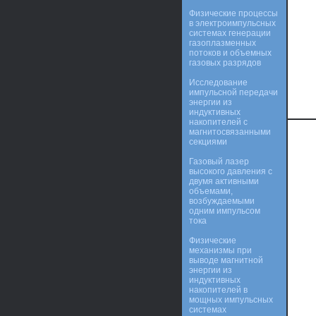
Физические процессы
в электроимпульсных
системах генерации
газоплазменных
потоков и объемных
газовых разрядов
Исследование
импульсной передачи
энергии из
индуктивных
накопителей с
магнитосвязанными
секциями
Газовый лазер
высокого давления с
двумя активными
объемами,
возбуждаемыми
одним импульсом
тока
Физические
механизмы при
выводе магнитной
энергии из
индуктивных
накопителей в
мощных импульсных
системах