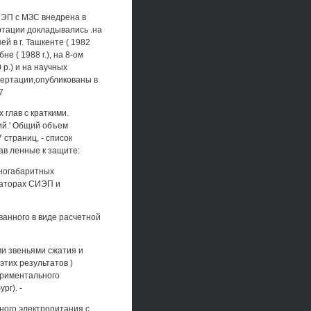
ИЭП с МЗС внедрена в
тации докладывались .на
 в г. Ташкенте ( 1982
е ( 1988 г.), на 8-ом
 р.) и на научных
ертации,опубликованы в
7
 глав с краткими.
ий.' Общий объем
 страниц, - список
тав ленные к защите:
пногабаритных
таторах СИЭП и
анного в виде расчетной
ми звеньями сжатия и
тих результатов )
периментального
рг). -
ного электропитания с