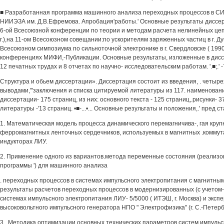
■ Разработанная программа машинного анализа переходных процессов в С
НИИЭЗА им. Д.В.Ефремова. Апробация'работы.' Основные результаты диссер
6-ой Всесоюзной конференции по теории и методам расчета нелинейных цепей
г.),на 11-ом Всесоюзном совещании:по ускорителям заряженных частиц в г. Дубн
Всесоюзном симпозиума по сильноточной электронике в г. Свердловске ( 1990
конференциях МИФИ,-Публикации. Основные результаты, изложенные в дисс
12 печатных трудах и 8 отчетах по научно- исследовательским работам. '.■;.' -
Структура и обьем диссертации». Диссертация состоит из введения, . четырех
выводами,"'заключения и списка цитируемой литературы из 117. наименован
диссертации- 175 страниц, из них: основного текста - 125 страниц,.рисунки- 37
литературы -'13 страниц. •■-...•... Основные результаты и положения,.' пред с
1. Математическая модель процесса динамического перемагничива-, гая кру
ферромагнитных ленточных сердечников, используемых в магнитных .комму
индукторах ЛИУ.
2. Применение одного из вариантов.метода переменные состояния (реализов
программы ') для машинного анализа
. переходных процессов в системах импульсного электропитания с магнитны
результаты расчетов переходных процессов в модернизированных (с учетом-э
системах импульсного электропитания ЛИУ- 5/5000 ( ИТЭШ, г. Москва) и экс
высоковольтного импульсного генератора НПО " Электрофизика" (г. С.-Петербу
3.. Методика оптимизации основных технических параметров систем импульс