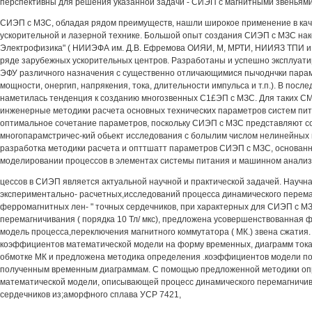
перспективны для решения указанной задачи - СИЭП с магнитными звеньями 
СИЭП с МЗС, обладая рядом преимуществ, нашли широкое применение в кач
ускорительной и лазерной технике. Большой опыт создания СИЭП с МЗС нак
Электрофизика" ( НИИЭФА им. Д.В. Ефремова ОИЯИ, М, МРТИ, НИИЯЗ ТПИ и ИСЭ
ряде зарубежных ускорительных центров. Разработаны и успешно эксплуат
ЭФУ различного назначения с существенно отличающимися пычоднчки парам
мощности, онергип, напрякения, тока, длительности импульса и т.п.). В после
наметилась тенденция к созданию многозвенных С1£ЭП с МЗС. Для таких С
инженерные методики расчета основных технических параметров систем пита
оптимальное сочетание параметров, поскольку СИЭП с МЗС представляют 
многопарамстричес-кий обьект исследования с болылим числом нелинейных п
разработка методики расчета и опттшатт параметров СИЭП с МЗС, основан
моделировании процессов в элементах системы питания и машинном анализ
цессов в СИЭП является актуальной научной и практической задачей. Научна
экспериментально- расчетных,исследований процесса динамического перем
ферромагнитных лен- " точных сердечников, при характерных для СИЭП с М
перемагничивания ( порядка 10 Тл/ мкс), предложена усовершенствованная
модель процесса,переключения магнитного коммутатора ( МК.) звена сжатия
коэффициентов математической модели на форму временных, диаграмм тока
обмотке МК и предложена методика определения .коэффициентов модели п
полученным временным диаграммам. С помощью предложенной методики о
математической модели, описывающей процесс динамического перемагничи
сердечников из;аморфного сплава УСР 7421,