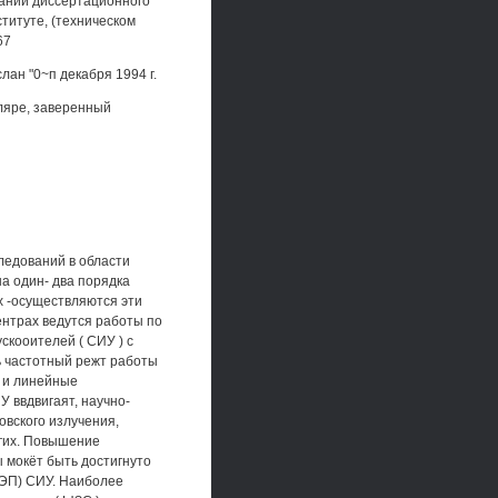
едании диссертационного
титуте, (техническом
67
ан "0~п декабря 1994 г.
пляре, заверенный
ледований в области
а один- два порядка
х -осуществляются эти
ентрах ведутся работы по
кооителей ( СИУ ) с
ть частотный режт работы
 и линейные
 ввдвигаят, научно-
вского излучения,
угих. Повышение
 мокёт быть достигнуто
ИЭП) СИУ. Наиболее