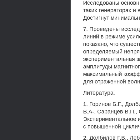
Исследованы основн
таких генераторах и
Достигнут минимальн
7. Проведены иссле
линий в режиме усил
показано, что сущес
определяемый непрям
экспериментальная з
амплитуды магнитног
максимальный коэффи
для отраженной волн
Литература.
1. Горинов Б.Г., Долб
В.А-, Саранцев В.П., 
Экспериментальное и
с повышенной циклич
2. Долбилов Г.В., Ле