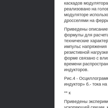
каскадов модулятора
реализовано на голов
модуляторе использ
дросселями на ферри
Приведены описание 
формулы для расчета
технические характер
импульс напряжения н
резистивной нагрузке
форме связано с вли
времени распростра
индукторов.
Рис.4 - Осциллограмм
индуктор» б.- тока н
** к
Приведены экспериме
ускоряющей секции, 