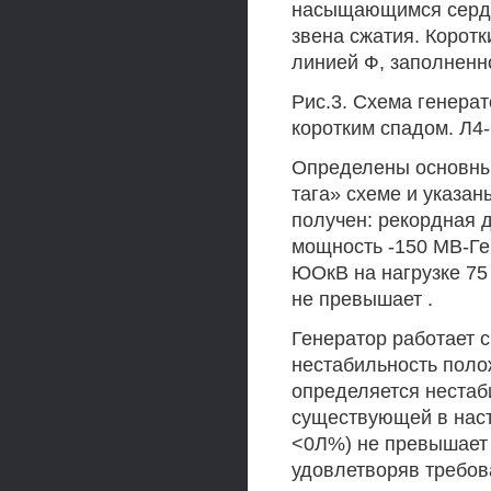
насыщающимся серде
звена сжатия. Коротк
линией Ф, заполненн
Рис.3. Схема генера
коротким спадом. Л4-
Определены основны
тага» схеме и указан
получен: рекордная 
мощность -150 МВ-Г
ЮОкВ на нагрузке 75 
не превышает .
Генератор работает с
нестабильность поло
определяется нестаб
существующей в наст
<0Л%) не превышает 
удовлетворяв требов