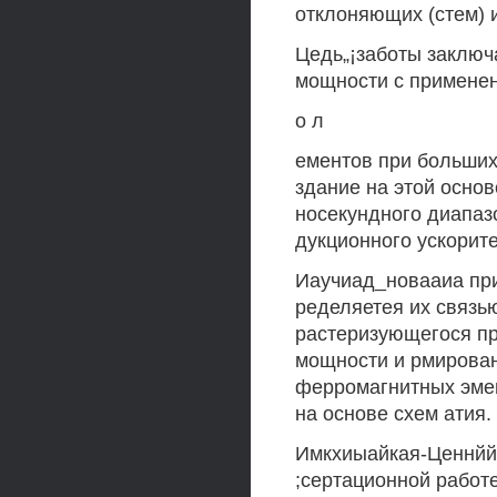
отклоняющих (стем) 
Цедь„¡заботы заключ
мощности с примене
о л
ементов при больших
здание на этой осно
носекундного диапаз
дукционного ускорит
Иаучиад_новааиа при
ределяетея их связь
растеризующегося п
мощности и рмирова
ферромагнитных эме
на основе схем атия.
Имкхиыайкая-Ценнййт
;сертационной работ