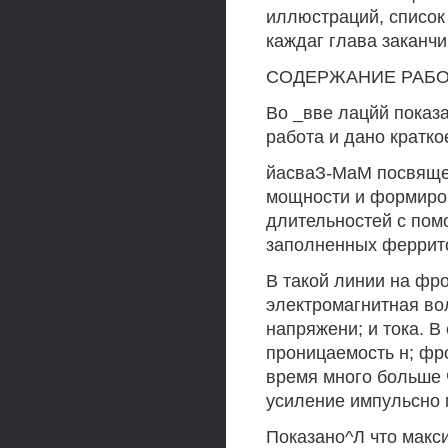
иллюстраций, список
каждаг глава заканч
СОДЕРЖАНИЕ РАБ
Во _вве лацйй показ
работа и дано кратк
йасваЗ-МаМ посвяще
мощности и формиров
длительностей с пом
заполненных феррит
В такой линии на фр
электромагнитная вол
напряжени; и тока. В
проницаемость н; фр
время много больше ч
усиление импульсно
Показано^Л что макс