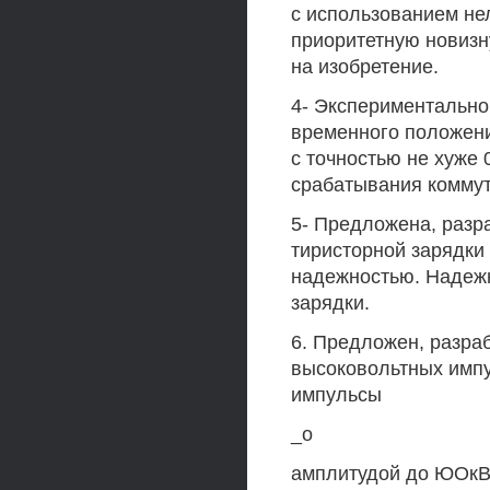
с использованием н
приоритетную новизн
на изобретение.
4- Экспериментально
временного положени
с точностью не хуже
срабатывания коммут
5- Предложена, разр
тиристорной зарядк
надежностью. Надежн
зарядки.
6. Предложен, разра
высоковольтных импу
импульсы
_о
амплитудой до ЮОкВ н