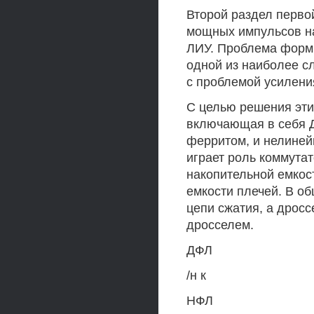
Второй раздел перв
мощных импульсов на
ЛИУ. Проблема форм
одной из наиболее с
с проблемой усилени
С целью решения эти
включающая в себя Д
ферритом, и нелиней
играет роль коммута
накопительной емкос
емкости плечей. В о
цепи сжатия, а дрос
дросселем.
ДФЛ
/н к
НФЛ