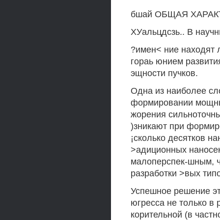
бшай ОБЩАЯ ХАРА
ХУальцдсзь.. В науч
?имен< ние находят 
гораь юнием развити
эщности пучков.
Одна из наиболее сл
формировании мощны
жорения сильноточны
)зникают при форми
¡сколько десятков на
>адиционных наносек
малоперспек-шным, ч
разработки >вых тип
Успешное решение эт
югресса не только в 
корительной (в част