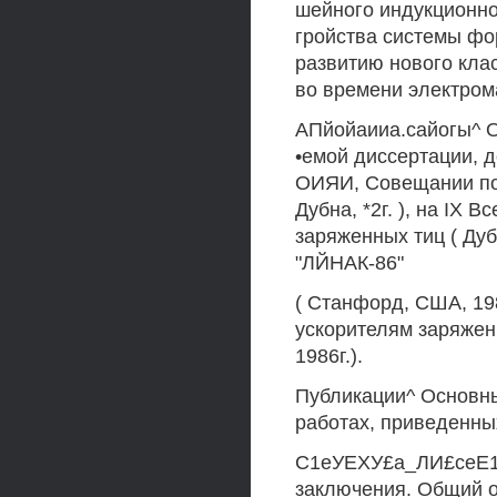
шейного индукционно
гройства системы фо
развитию нового кла
во времени электром
АПйойаииа.сайогы^ О
•емой диссертации,
ОИЯИ, Совещании по
Дубна, *2г. ), на IX
заряженных тиц ( Дуб
"ЛЙНАК-86"
( Станфорд, США, 198
ускорителям заряжен
1986г.).
Публикации^ Основны
работах, приведенны
С1еУЕХУ£а_ЛИ£сеЕ1:а
заключения. Общий о