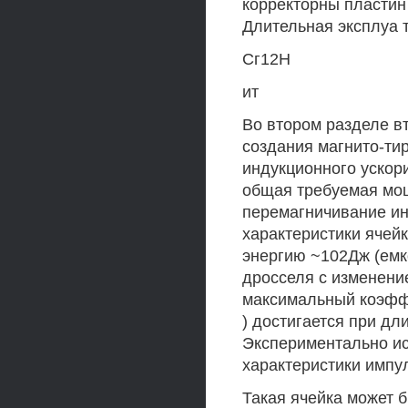
корректорны пластин 
Длительная эксплуа 
Сг12Н
ит
Во втором разделе в
создания магнито-ти
индукционного ускор
общая требуемая мощ
перемагничивание ин
характеристики ячей
энергию ~102Дж (емк
дросселя с изменение
максимальный коэффи
) достигается при дл
Экспериментально и
характеристики импул
Такая ячейка может 