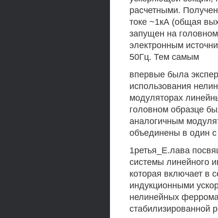
расчетными. Получен
токе ~1кА (общая вы
запущен на головном
электронным источни
50Гц. Тем самым
впервые была экспер
использования нелин
модуляторах линейны
головном образце бы
аналогичным модулят
объединены в один с
1ретья_Е.лава посв
системы линейного и
которая включает в 
индукционными уско
нелинейных ферромаг
стабилизированной р