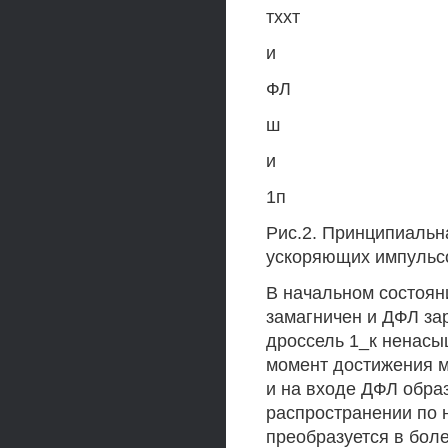
тххт
и
ФЛ
ш
и
1п
Рис.2. Принципиальн
ускоряющих импульс
В начальном состояни
замагничен и ДФЛ за
дроссель 1_к ненасы
момент достижения 
и на входе ДФЛ обра
распространении по
преобразуется в боле