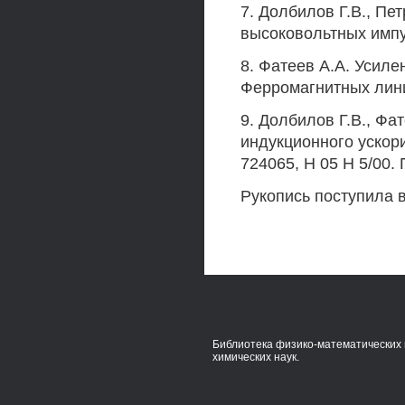
7. Долбилов Г.В., Пе
высоковольтных импул
8. Фатеев A.A. Усил
Ферромагнитных лини
9. Долбилов Г.В., Фа
индукционного ускор
724065, H 05 H 5/00. 
Рукопись поступила в
Библиотека физико-математических 
химических наук.