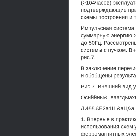
(>104часов) эксплуа
подтверждающие пра
схемы построения и 
Импульсная система
суммарную энергию 2М
до 50Гц. Рассмотрен
системы с пучком. В
рис.7.
В заключение переч
и обобщены результа
Рис.7. Внешний вид 
Оснййиы&_ваа*дыах
ЛИ££.£Е2а1Ш&аЦ&а
1. Впервые в практи
использования схем 
ферромагнитных эле