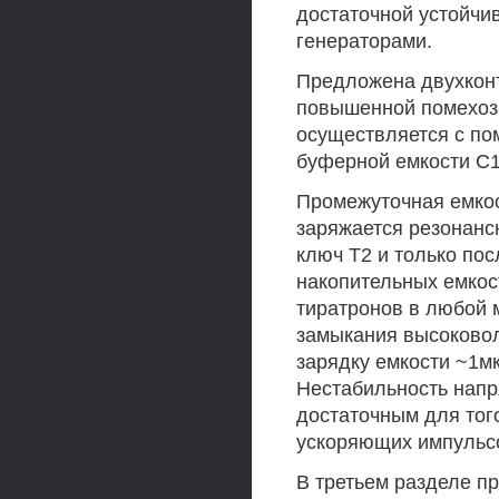
достаточной устойчи
генераторами.
Предложена двухконт
повышенной помехоз
осуществляется с по
буферной емкости С1
Промежуточная емкос
заряжается резонанс
ключ Т2 и только пос
накопительных емкос
тиратронов в любой 
замыкания высоковол
зарядку емкости ~1мк
Нестабильность напр
достаточным для того
ускоряющих импульс
В третьем разделе п