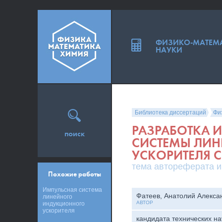
ФИЗИКО-МАТЕМ
НАУКИ
Библиотека диссертаций
Фи
РАЗРАБОТКА 
поиск
СИСТЕМЫ ЛИ
УСКОРИТЕЛЯ 
тема автореферата и
Похожие работы
Импульсная система
Фатеев, Анатолий Алекса
линейного
АВТОР
индукционного
ускорителя
кандидата технических на