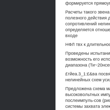
формируется прямоу
Расчеты такого звен
полезного действия 
сопротивлений нелине
определяется отноше
входе
НФЛ твх к длительнос
Проведены испытани
возможность его исп
диапазона (Ти~20нсек
£тйеа.3_1:£&ва посв
нелинейных схем уси
Предложена схема м
высоковольтных импу
послеимпуль-сов (ри
системы захвата эле