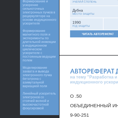
Формирование и
УЧЕНАЯ СТЕПЕНЬ
ускорение
сильноточных
Дубна
электронных пучков в
МЕСТО ЗАЩИТЫ
рециркуляторе на
основе индукционного
1990
ускорителя
ГОД ЗАЩИТЫ
Формирование
ЧИТАТЬ АВТОРЕФЕРАТ
магнитного поля и
эксперименты по
длительной инжекции
в индукционном
циклическом
ускорителе с
постоянным ведущим
полем
Моделирование
АВТОРЕФЕРАТ
захвата и вывода
электронного пучка
на тему "Разработка 
бетатрона с
индукционного ускори
азимутальной
вариацией поля
Линейный ускоритель
О .50
электронов со
стоячей волной и
высокочастотной
ОБЪЕДИНЕННЫЙ ИН
фокусировкой
9-90-251