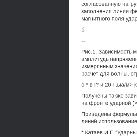
согласованную нагру
заполнения линии фе
магнитного поля удар
б
--
Рис.1. Зависимость 
амплитудь напряженно
измерянным значениям
расчет для волны, о
о * в I? и 20 н,ыа/м>
Получены также зави
на фронте ударной (>
Приведены формулы 
линий использовани
* Катаев И.Г. "Ударн