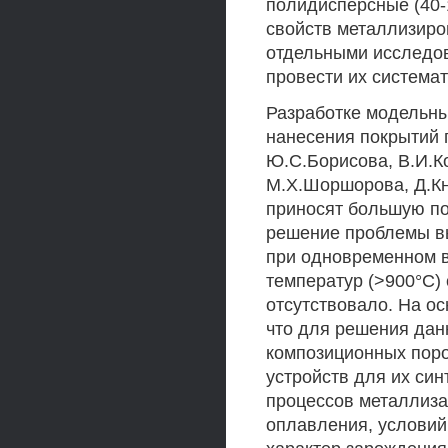
полидисперсные (40-
свойств металлизиро
отдельными исследов
провести их система
Разработке модельны
нанесения покрытий
Ю.С.Борисова, В.И.Ко
М.Х.Шоршорова, Д.К
приносят большую по
решение проблемы в
при одновременном в
температур (>900°С)
отсутствовало. На о
что для решения дан
композиционных поро
устройств для их син
процессов металлиза
оплавления, условий 