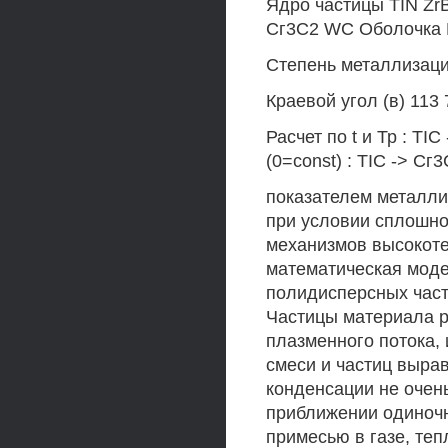
Ядро частицы TIN ZrB
Сг3С2 WC Оболочка Ni
Степень металлизации
Краевой угол (в) 113 
Расчет по t и Тр : TIC
(0=const) : TIC -> С
показателем металли
при условии сплошно
механизмов высокот
математическая моде
полидисперсных част
Частицы материала р
плазменного потока, 
смеси и частиц выра
конденсации не очен
приближении одиночн
примесью в газе, теп