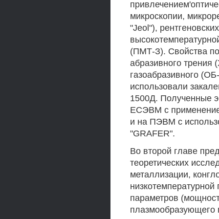
привлечением'оптичес
микроскопии, микроре
"Jeol"), рентгеновск
высокотемпературно
(ПМТ-З). Свойства п
абразивного трения (
газоабразивного (ОБ-
использовали закале
1500Д. Полученные 
ЕСЭВМ с применением
и на ПЭВМ с использ
"GRAFER".
Во второй главе пре
теоретических иссле
металлизации, конгл
низкотемпературной
параметров (мощност
плазмообразующего г