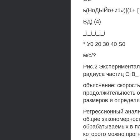
ь(НоДЫЙо+и1»)[(1+ [ Ь
ВД) (4)
_i_i_i_i_i
° У0 20 30 40 S0
м/с/?
Рис.2 Экспериментал
радиуса частиц СгВ_ 
объяснение: скорость
продолжительность о
размеров и определя
Регрессионный анали
общие закономерност
обрабатываемых в пл
которого можно прогн