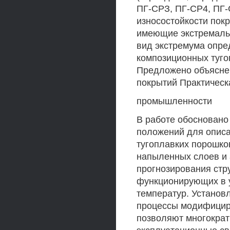
ПГ-СРЗ, ПГ-СР4, ПГ-
износостойкости пок
имеющие экстремальн
вид экстремума опре
композиционных туго
Предложено объясне
покрытий Практическ
промышленности
В работе обосновано
положений для описа
тугоплавких порошко
напыленных слоев и 
прогнозирования стр
функционирующих в у
температур. Устано
процессы модифициро
позволяют многократ