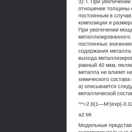
3): I. При увеличени
отношение толщины о
постоянным в случав
композиции и размера
При увеличении мощно
металлизированного 
постоянных значения
содержания металла 
выхода металлизирова
равный 40 мкм, явля
металла не влияет на
химического состава
а) описывается след
металлической соста
^^=2,8(1—М!)ехр(-0.02
а2 Мг
Модельные представ