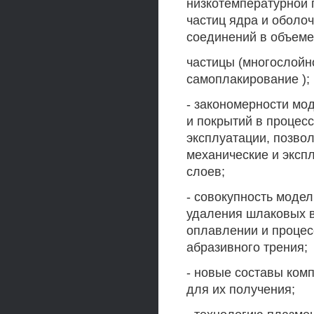
низкотемпературной 
частиц ядра и оболо
соединений в объеме
частицы (многослойн
самоплакирование );
- закономерности мо
и покрытий в процес
эксплуатации, позво
механические и эксп
слоев;
- совокупность моде
удаления шлаковых в
оплавлении и процес
абразивного трения;
- новые составы ком
для их получения;