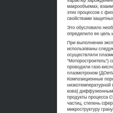
характер зарождения
макрообъемах, взаим
этих процессов с фи
свойствами защитных
Это обусловило необ
определило ее цель и
При выполнении экс
использованы следу
осуществляли плазм
"Моторостроитель") 
проводили газо-кисл
плазмотроном (ДОетИ
Композиционные поро
низкотемпературной 
кова) диффузионным
продукты процесса 
частиц, степень сфе
микроструктуру грану