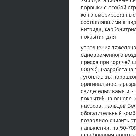
эксплуатационные св
порошки с особой ст
конгломерированные,
составлявшими в виде
нитрида, карбонитрид
покрытия для
упрочнения тяжелона
одновременного возд
пресса при горячей ш
900°С). Разработана
тугоплавких порошко
оригинальность разр
свидетельствами и 7
покрытий на основе б
насосов, пальцев Бел
обогатительный комб
позволило снизить с
напыления, на 50-70
шлифования лопаток