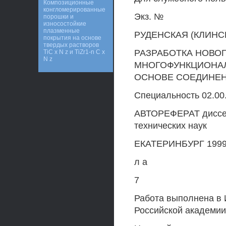
Композиционные
конгломерированные
Экз. №
порошки и
износостойкие
плазменные
РУДЕНСКАЯ (КЛИНСК
покрытия на основе
твердых растворов
РАЗРАБОТКА НОВО
TiC x N z и TiZr1-n C x
N z
МНОГОФУНКЦИОНАЛ
ОСНОВЕ СОЕДИНЕН
Специальность 02.00
АВТОРЕФЕРАТ диссерт
технических наук
ЕКАТЕРИНБУРГ 199
л а
7
Работа выполнена в 
Российской академии