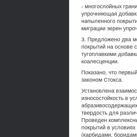
- многослойных грани
упрочняющая добавка
напыленного покрыти
миграции зерен упро
3. Предложено два м
покрытий на основе
тугоплавкими добавка
коалесценции.
Показано, что первы
законом Стокса.
Установлена взаимосв
износостойкость в ус
абразивосодержащих 
твердость для разли
Проведен комплексны
покрытий в условиях
(карбидами, боридам