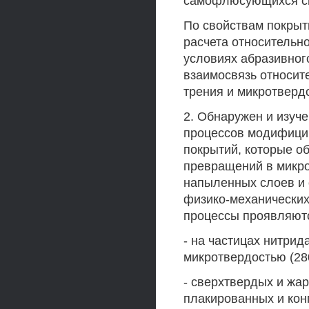
самофлюсующихся сп
По свойствам покрыт
расчета относительн
условиях абразивног
взаимосвязь относит
трения и микротверд
2. Обнаружен и изуч
процессов модифицир
покрытий, которые о
превращений в микр
напыленных слоев и
физико-механических
процессы проявляются
- на частицах нитри
микротвердостью (28
- сверхтвердых и жа
плакированных и кон