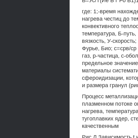
В=Ус/Т(Ие Б г Ро В1)1/
где: 1;-время нахожд
нагрева честиц до т
конвективного теплоо
температура, Б-путь,
вязкость, У-скорость;
Фурье, Био; с=срв/ср
газ, р-частица, с-обол
предельное значение
материалы системати
сфероидизации, кото
и размера гранул (рис
Процесс металлизаци
плазменном потоке о
нагрева, температур
тугоплавких ядер, ст
качественным
Рис Л Зависимость t 