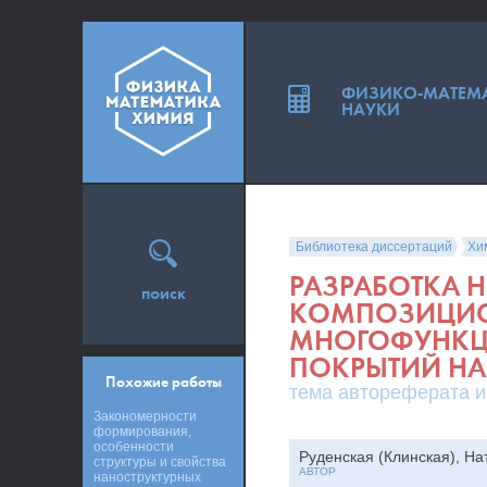
ФИЗИКО-МАТЕМ
НАУКИ
Библиотека диссертаций
Хи
РАЗРАБОТКА 
поиск
КОМПОЗИЦИО
МНОГОФУНКЦ
ПОКРЫТИЙ НА 
Похожие работы
тема автореферата и
Закономерности
формирования,
особенности
Руденская (Клинская), Н
структуры и свойства
АВТОР
наноструктурных