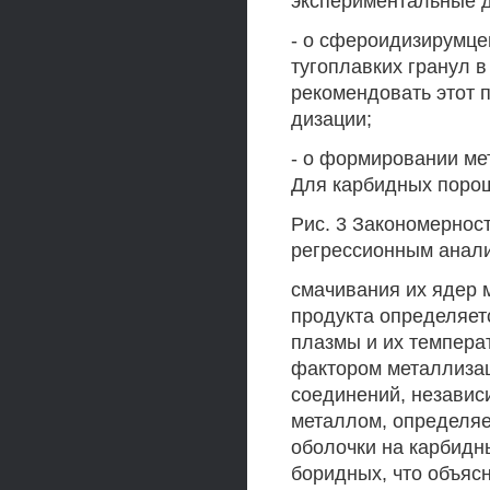
экспериментальные 
- о сфероидизирумце
тугоплавких гранул в
рекомендовать этот 
дизации;
- о формировании ме
Для карбидных порош
Рис. 3 Закономернос
регрессионным анал
смачивания их ядер 
продукта определяет
плазмы и их темпера
фактором металлизац
соединений, независи
металлом, определяе
оболочки на карбидн
боридных, что объяс