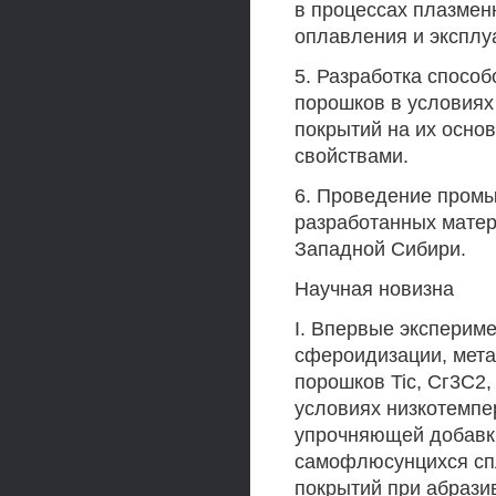
в процессах плазмен
оплавления и эксплу
5. Разработка спосо
порошков в условиях
покрытий на их осно
свойствами.
6. Проведение пром
разработанных матер
Западной Сибири.
Научная новизна
I. Впервые эксперим
сфероидизации, мет
порошков Tic, Сг3С2,
условиях низкотемпе
упрочняющей добавки
самофлюсунцихся сп
покрытий при абрази