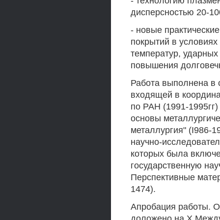
- технологию плазме
дисперсностью 20-10
- новые практически
покрытий в условиях
температур, ударных
повышения долговечн
Работа выполнена в 
входящей в координа
по РАН (1991-1995гг
основы металлургиче
металлургия" (I986-1
научно-исследователь
которых была включ
государственную нау
Перспективные мате
1474).
Апробация работы. 
доложено на X Межд