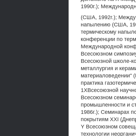
1990г.); Международ
(США, 1992г.); Межд
напылению (США, 199
термическому напыле
конференции по терм
Международной конфе
Всесоюзном симпозиум
Всесоюзной школе-к
металлургия и керам
материаловедении" (
практика газотермиче
1ХВсесоюзной научно-
Всесоюзном семинаре
промышленности и ст
1986г.); Семинарах
покрытиям XXI (Днепро
Y Всесоюзном совещ
технологии неоргани