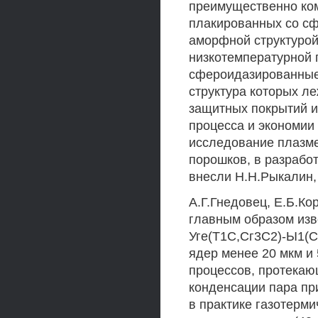
преимущественно ко
плакированных со сф
аморфной структурой
низкотемпературной
сфероидазированные 
структура которых л
защитных покрытий и
процесса и экономии
исследование плазме
порошков, в разработ
внесли Н.Н.Рыкалин, 
А.Г.Гнедовец, Е.Б.К
главным образом из
Уге(Т1С,Сг3С2)-Ы1(С
ядер менее 20 мкм и
процессов, протекаю
конденсации пара пр
в практике газотерм