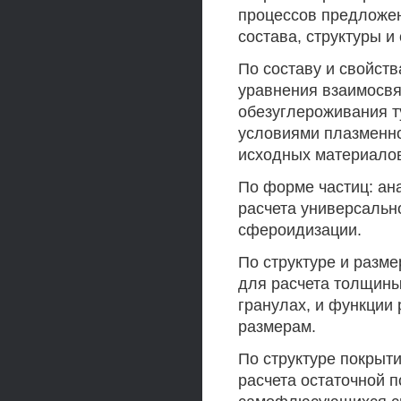
процессов предложен
состава, структуры 
По составу и свойст
уравнения взаимосвя
обезуглероживания т
условиями плазменно
исходных материало
По форме частиц: ан
расчета универсальн
сфероидизации.
По структуре и разм
для расчета толщин
гранулах, и функции
размерам.
По структуре покрыт
расчета остаточной 