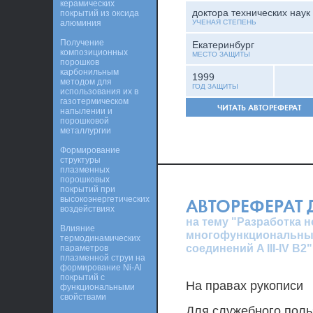
керамических
доктора технических наук
покрытий из оксида
алюминия
УЧЕНАЯ СТЕПЕНЬ
Получение
Екатеринбург
композиционных
МЕСТО ЗАЩИТЫ
порошков
карбонильным
1999
методом для
ГОД ЗАЩИТЫ
использования их в
газотермическом
ЧИТАТЬ АВТОРЕФЕРАТ
напылении и
порошковой
металлургии
Формирование
структуры
плазменных
порошковых
покрытий при
высокоэнергетических
АВТОРЕФЕРАТ
воздействиях
на тему "Разработка 
Влияние
многофункциональных
термодинамических
соединений A III-IV В2"
параметров
плазменной струи на
формирование Ni-Al
покрытий с
На правах рукописи
функциональными
свойствами
Для служебного поль