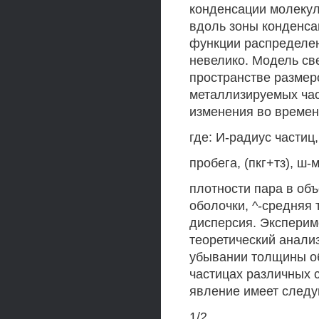
конденсации молекул
вдоль зоны конденса
функции распределен
невелико. Модель св
пространстве разме
металлизируемых ча
изменения во времен
где: И-радиус частиц
пробега, (пкг+тз), ш
плотности пара в объ
оболочки, ^-средняя 
дисперсия. Экспери
теоретический анали
убывании толщины о
частицах различных с
явление имеет след
1/2