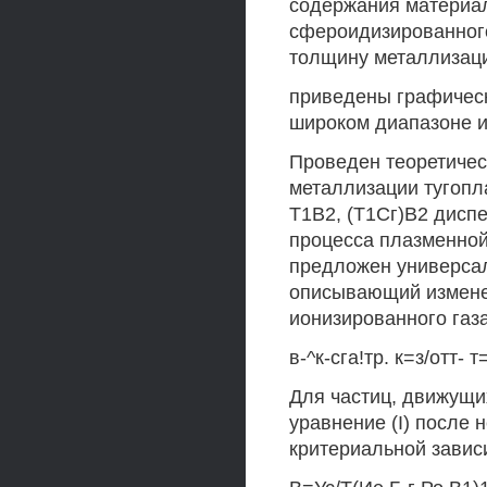
содержания материа
сфероидизированного
толщину металлизаци
приведены графичес
широком диапазоне и
Проведен теоретичес
металлизации тугопла
Т1В2, (Т1Сг)В2 дисп
процесса плазменной
предложен универса
описывающий измене
ионизированного газа
в-^к-сга!тр. к=з/отт-
Для частиц, движущи
уравнение (I) после
критериальной зави