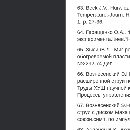
63. Beck J.V., Hurwicz
Temperature.-Journ. He
1, p. 27-36.
64. Геращенко O.A., 
эксперимента.Киев."Н
65. ЗысинВ.Л., Миг р
обогреваемой пласти
№2292-74 Деп.
66. Вознесенский Э.Н
расширенной струи по
Труды ХУШ научной к
Процессы управления
67. Вознесенский Э.
струи с диском Маха 
союзн.симп. по импул
68. Асланян В.К., Во