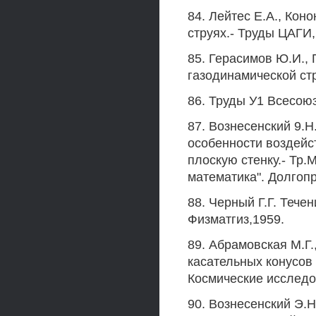
84. Лейтес Е.А., Кон
струях.- Труды ЦАГИ,
85. Герасимов Ю.И.,
газодинамической стр
86. Труды У1 Всесоюз
87. Вознесенский 9.Н
особенности воздейс
плоскую стенку.- Тр
математика". Долгопр
88. Черный Г.Г. Тече
Физматгиз,1959.
89. Абрамовская М.Г
касательных конусов 
Космические исследов
90. Вознесенский Э.Н