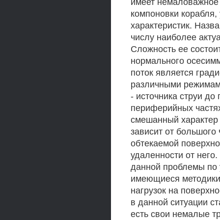
имеет немаловажное 
компоновки корабля,
характеристик. Назва
числу наиболее акту
Сложность ее состоит
нормального осесимм
поток является гради
различными режимами
- источника струи до
периферийных частях
смешанный характер 
зависит от большого
обтекаемой поверхно
удаленности от него
данной проблемы по 
имеющиеся методики 
нагрузок на поверхн
в данной ситуации с
есть свои немалые т