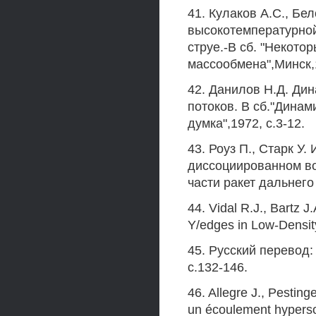
41. Кулаков А.С., Бе
высокотемпературно
струе.-В сб. "Некото
массообмена",Минск,
42. Данилов Н.Д. Ди
потоков. В сб."Динам
думка",1972, с.3-12.
43. Роуз П., Старк У
диссоциированном во
части ракет дальнего
44. Vidal R.J., Bartz 
Y/edges in Low-Density
45. Русский перевод:
с.132-146.
46. Allegre J., Pestin
un écoulement hyperson