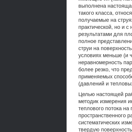
выполнена настоящая
такого класса, относ
получаемые на струя
практической, но и с 
результатами для пл
полное представлени
струи на поверхност
условиях меньше (и ч
неравномерность пар
более резко, что пр
применяемых способо
(давлений и тепловых
Целью настоящей ра
методик измерения и
теплового потока на
пространственного р
систематических изм
твердую поверхность