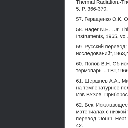
Thermal Radiation,-The
5, P. 366-370.
57. Геращенко O.K. 
58. Hager N.E. , Jr. Th
Instruments, 1965, vol
59. Русский перевод
исследований",1963,№
60. Попов В.Н. Об ис
термопары.- ТВТ,1966
61. Шершнев А.А., 
на температурное по
Изв.ВУЗов. Приборос
62. Бек. Искажающее
материалах с низкой
перевод "Journ. Heat 
42.