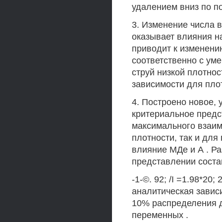
удалением вниз по по
3. Изменение числа в
оказывает влияния н
приводит к изменен
соответственно с ум
струй низкой плотнос
зависимости для пло
4. Построено новое,
критериальное пред
максимального взаим
плотности, так и дл
влияние МДе и А . Ра
представлении соста
-1-©. 92; /I =1.98*2
аналитическая завис
10% распределения 
переменных .