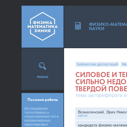
ФИЗИКО-МАТЕМ
НАУКИ
Библиотека диссертаций
Ме
СИЛОВОЕ И Т
поиск
СИЛЬНО НЕДО
ТВЕРДОЙ ПОВ
тема автореферата и
Похожие работы
Исследование
Вознесенский, Эрих Нико
теплообмена и
АВТОР
сопротивления тел в
неравномерных
сверхзвуковых
кандидата физико-матема