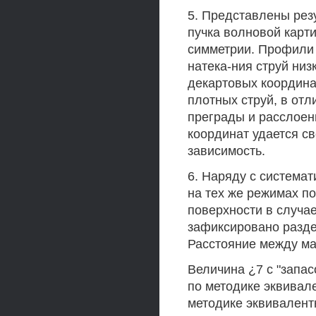
5. Представлены рез
пучка волновой карт
симметрии. Профили 
натека-ния струй низ
декартовых координа
плотных струй, в отл
преграды и расслоен
координат удается св
зависимость.
6. Наряду с система
на тех же режимах п
поверхности в случае
зафиксировано разде
Расстояние между ма
Величина ¿7 с "запас
по методике эквивале
методике эквивалент