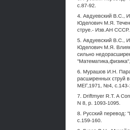
с.87-92.
4. Авдуевский B.C., 
Юделович М.Я. Течен
струе.- Изв.АН СССР.
5. Авдуевский B.C., И
Юделович М.Я. Влиян
сильно недорасшире
"Математика,физика",
6. Мурашов И.Н. Пар
расширенных струй в
МЕГ,1971, №4, с.143-
7. Driftmyer R.T. A Cor
N 8, p. 1093-1095.
8. Русский перевод: "
с.159-160.