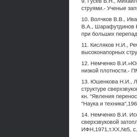
9. Гусев В.Н., Миха
струями.- Ученые зап
10. Волчков В.В., Ива
В.А., Шарафутдинов Р
при больших перепад
11. Кисляков Н.И., Р
высоконапорных стру
12. Немченко В.И.»Ю
низкой плотности.- П
13. Юшенкова Н.И., Л
структуре сверхзвуко
кн. "Явления перенос
"Наука и техника",196
14. Немченко В.И. И
сверхзвуковой затоп
ИФН,1971,т.ХХ,№5, с.