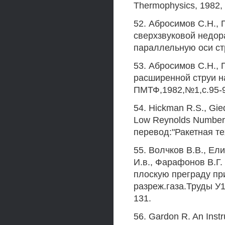
Thermophysics, 1982, 
52. Абросимов C.H., 
сверхзвуковой недор
параллельную оси ст
53. Абросимов С.Н., 
расширенной струи н
ПМТФ,1982,№1,с.95-9
54. Hickman R.S., Gie
Low Reynolds Numbers.
перевод:"Ракетная тех
55. Волчков В.В., Ели
И.в., Фарафонов В.Г.
плоскую преграду пр
разреж.газа.Труды У1
131.
56. Gardon R. An Instr