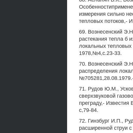
Особенностиприменен
измерения сильно н
тепловых потоков,- И
69. Вознесенский Э.
растекания тепла б 
локальных тепловых 
1978,№4,с.23-33.
70. Вознесенский Э.Н
распределения локал
№705281,28.08.1979.
71. Рудов Ю.М., Уск
сверхзвуковой газов
преграду,- Известия 
с,79-84.
72. Гинзбург И.П., Р
расширенной струи с 