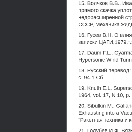
15. Волчков В.В., Ив
прямого скачка упло
недорасширенной стр
СССР, Механика жидк
16. Гусев В.Н. О вли
записки ЦАГИ,1979,т.
17. Daum F.L., Gyarma
Hypersonic Wind Tunnel
18. Русский перевод: 
с. 94-1 Сб.
19. Knuth E.L. Supers
1964, vol. 17, N 10, p.
20. Sibulkin M., Galla
Exhausting into a Vac
"Ракетная техника и к
21. Голубев И.Ф. Вяз