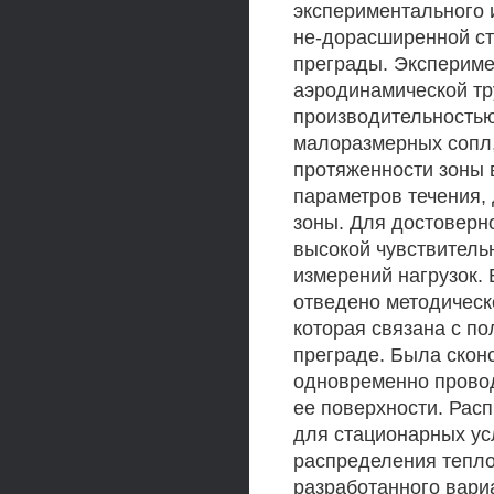
экспериментального 
не-дорасширенной ст
преграды. Экспериме
аэродинамической тр
производительностью
малоразмерных сопл,
протяженности зоны 
параметров течения, 
зоны. Для достоверн
высокой чувствитель
измерений нагрузок. 
отведено методическо
которая связана с п
преграде. Была скон
одновременно провод
ее поверхности. Рас
для стационарных ус
распределения тепло
разработанного вари