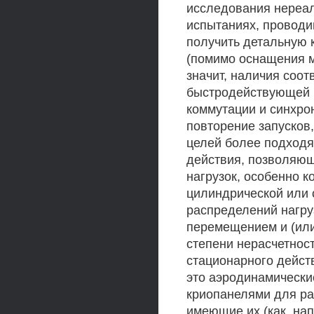
исследования нереал
испытаниях, проводи
получить детальную к
(помимо оснащения м
значит, наличия соо
быстродействующей 
коммутации и синхро
повторение запусков
целей более подход
действия, позволяю
нагрузок, особенно к
цилиндрической или 
распределений нагру
перемещением и (или
степени нерасчетност
стационарного дейст
это аэродинамически
криопанелями для ра
имеющие их (как, на