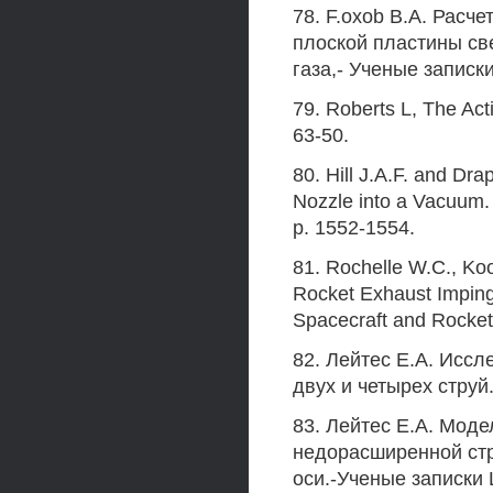
78. F.oxob В.А. Расч
плоской пластины св
газа,- Ученые записк
79. Roberts L, The Act
63-50.
80. Hill J.A.F. and Dra
Nozzle into a Vacuum. 
p. 1552-1554.
81. Rochelle W.C., Koo
Rocket Exhaust Imping
Spacecraft and Rockets
82. Лейтес E.A. Исс
двух и четырех струй
83. Лейтес Е.А. Мод
недорасширенной стр
оси.-Ученые записки 