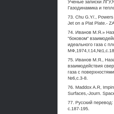
Ученые записки ЛГУ,
Газодинамика и тепло
73. Chu G.Y/., Powers
Jet on a Plat Plate.- Z
74. Иванов M.Я.» На
"боковом" взаимодей
идеального газа с пл
МФ,1974,т.14,№1,с.18
75. Иванов М.Я., Наз
взаимодействия свер
газа с поверхностям
№6,с.3-8.
76. Maddox A.R, Impi
Surfaces,-Journ. Space
77. Русский перевод:
с.187-195.