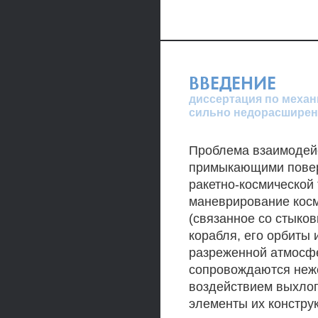
ВВЕДЕНИЕ
диссертация по механ
сильно недорасширенн
Проблема взаимодей
примыкающими повер
ракетно-космической 
маневрирование косм
(связанное со стыко
корабля, его орбиты и
разреженной атмосфе
сопровождаются неж
воздействием выхлоп
элементы их констру