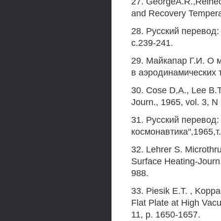
27. GeorgeA.R.,Reinec
and Recovery Temperat
28. Русский перевод:
с.239-241.
29. Майкапар Г.И. О 
в аэродинамических т
30. Cose D,А., Lee В.Т
Journ., 1965, vol. 3, N
31. Русский перевод:
космонавтика",1965,т.
32. Lehrer S. Microthru
Surface Heating-Journ.
988.
33. Piesik E.T. , Kopp
Flat Plate at High Vac
11, p. 1650-1657.