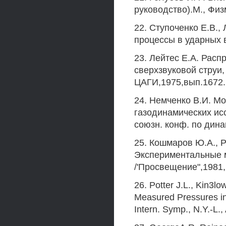
руководство).М., Физ
22. Ступоченко Е.В.,
процессы в ударных в
23. Лейтес Е.А. Рас
сверхзвуковой струи,
ЦАГИ,1975,вып.1672.
24. Немченко В.И. М
газодинамических исс
союзн. конф. по дина
25. Кошмаров Ю.А., 
Экспериментальные м
/'Просвещение",1981,
26. Potter J.L., Kin3lo
Measured Pressures in 
Intern. Symp., N.Y.-L.,