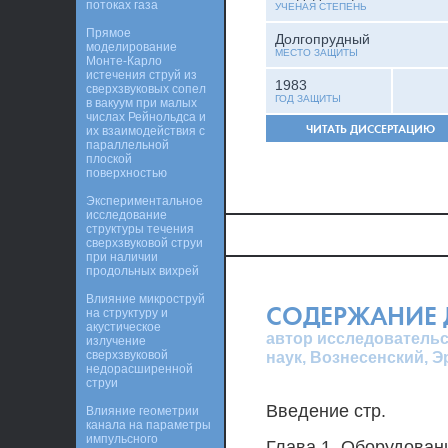
потоках газа
УЧЕНАЯ СТЕПЕНЬ
Прямое
Долгопрудный
моделирование
МЕСТО ЗАЩИТЫ
Монте-Карло
истечения струй из
1983
сверхзвуковых сопел
ГОД ЗАЩИТЫ
в вакуум при малых
числах Рейнольдса и
ЧИТАТЬ ДИССЕРТАЦИЮ
их взаимодействия с
параллельной
плоской
поверхностью
Экспериментальное
исследование
структуры течения
сверхзвуковой струи
при наличии
продольных вихрей
Влияние микроструй
СОДЕРЖАНИЕ 
на структуру и
акустическое
автор исследовательс
излучение
сверхзвуковой
наук, Вознесенский, 
недорасширенной
струи
Введение стр.
Влияние геометрии
канала на параметры
импульсного
Глава 1. Оборудован