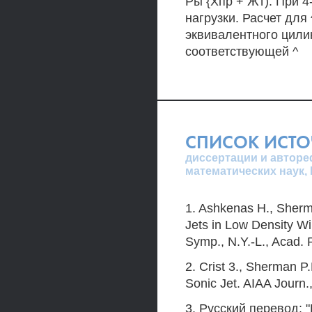
Ры {Хпр + Жт). При 4
нагрузки. Расчет для
эквивалентного цили
соответствующей ^
СПИСОК ИСТ
диссертации и авторе
математических наук,
1. Ashkenas Н., Sherma
Jets in Low Density Wi
Symp., N.Y.-L., Acad. 
2. Crist 3., Sherman P
Sonic Jet. AIAA Journ.,
3. Русский перевод: "