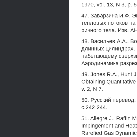
1970, vol. 13, N 3, p. 
47. Заварзина И.Ф. 
тепловых потоков на
ричного тела. Изв. А
48. Васильев A.A., В
длинных цилиндрах, 
набегающему сверхзв
Аэродинамика разреже
49. Jones R.A., Hunt J
Obtaining Quantitativ
v. 2, N 7.
50. Русский перевод:
с.242-244.
51. Allegre J., Raffin
Impingement and Heati
Rarefied Gas Dynamics, 