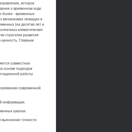
аправление, которое
дения о временном ходе
 и более - временных
их механизмах лежащих в
еменных (на десятки лет и
солнечных климатических
тки стратегии развития
ю ценность. Главным
ляется совместное
на основе подходов
ертационной работы
споряжении современной
ой информации.
еменных шкалах.
и выяснение точности