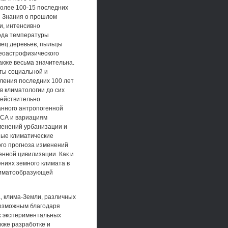
олее 100-15 последних
и Знания о прошлом
и, интенсивно
ода температуры
лец деревьев, пыльцы
леоастрофизического
акже весьма значительна.
кты социальной и
пления последних 100 лет
в климатологии до сих
действительно
анного антропогенной
 СА и вариациям
менений урбанизации и
ные климатические
ого прогноза изменений
енной цивилизации. Как и
ениях земного климата в
климатообразующей
, клима-Земли, различных
возможным благодаря
х экспериментальных
кже разработке и