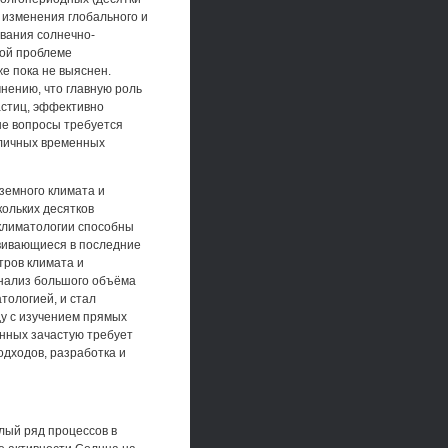
 изменения глобального и
ования солнечно-
ной проблеме
е пока не выяснен.
нению, что главную роль
астиц, эффективно
е вопросы требуется
зличных временных
земного климата и
кольких десятков
оклиматологии способны
звивающиеся в последние
тров климата и
Анализ большого объёма
ологией, и стал
у с изучением прямых
нных зачастую требует
дходов, разработка и
лый ряд процессов в