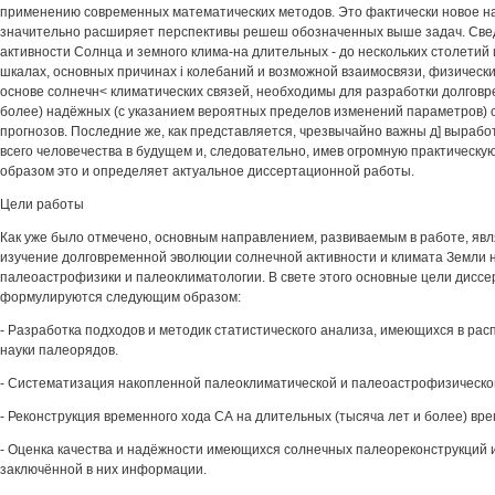
применению современных математических методов. Это фактически новое н
значительно расширяет перспективы решеш обозначенных выше задач. Све
активности Солнца и земного клима-на длительных - до нескольких столетий
шкалах, основных причинах i колебаний и возможной взаимосвязи, физическ
основе солнечн< климатических связей, необходимы для разработки долговр
более) надёжных (с указанием вероятных пределов изменений параметров) 
прогнозов. Последние же, как представляется, чрезвычайно важны д] вырабо
всего человечества в будущем и, следовательно, имев огромную практическу
образом это и определяет актуальное диссертационной работы.
Цели работы
Как уже было отмечено, основным направлением, развиваемым в работе, яв
изучение долговременной эволюции солнечной активности и климата Земли 
палеоастрофизики и палеоклиматологии. В свете этого основные цели дисс
формулируются следующим образом:
- Разработка подходов и методик статистического анализа, имеющихся в ра
науки палеорядов.
- Систематизация накопленной палеоклиматической и палеоастрофизическ
- Реконструкция временного хода СА на длительных (тысяча лет и более) вр
- Оценка качества и надёжности имеющихся солнечных палеореконструкций 
заключённой в них информации.