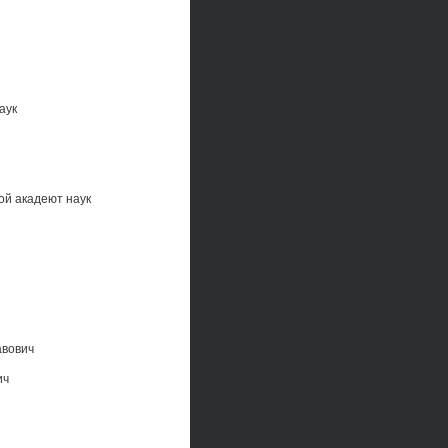
аук
ой акадеют наук
авович
ич