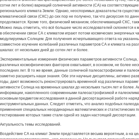
сотни лет и более) вариаций солнечной активности (СА) на соответствующие
регионального климата Земли. Однако, неоспоримых доказательств существ
климатической связи (СКС) до сих пор не получено, так что дискуссия по дан
продолжается. Кроме того, физический механизм, обеспечивающий СКС, такж
Можно лишь отметить, что всё большее число исследователей склоняется к м
в обеспечении связи СА с климатом играют потоки космических энергичных ч
модулируемых Солнцем. Для получения исчерпывающего ответа на указанны
совместное изучение колебаний различных параметров СА и климата на ра
шкалах: от нескольких дней до сотен лет и более.
Экспериментальные измерения физических параметров активности Солнца, 
различных космофизических факторов охватывают, в основном, не более нес
последних лет. В то же время, данные солнечной палеоастрофизики и пале
заметно расширить наши знания. Обе эти научные дисциплины, активно ра
годы, дают возможность реконструировать временной ход различных параме
активности Солнца на временных шкалах до нескольких тысяч лет и более. 
информации, накопленного современными палеоастрофизикой и палеоклимат
основным предметом исследования в данной диссертационной работе наряд
инструментальных данных. Следует отметить, что анализ подобных палеода
применения специальных неординарных математических и статистических по
тестирование которых также стали одной из задач настоящей диссертации.
Актуальность темы исследований.
Воздействие СА на климат Земли представляется весьма вероятным, а на це