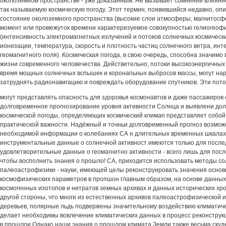
околоземном пространстве - уже доказанным. Не вызывает сомнений влияни
так называемую космическую погоду. Этот термин, появившийся недавно, оп
состояние околоземного пространства (высокие слои атмосферы, магнитосф
момент или промежуток времени характеризуемое совокупностью гелиогеоф
(интенсивность электромагнитных излучений и потоков солнечных космически
ионизации, температура, скорость и плотность частиц солнечного ветра, ин
геомагнитного поля). Космическая погода, в свою очередь, способна значимо
жизни современного человечества. Действительно, потоки высокоэнергичных
время мощных солнечных вспышек и коронапьных выбросов массы, могут нар
затруднять радионавигацию и повреждать оборудование спутников. Эти пото
могут представлять опасность для здоровья космонавтов и даже пассажиров 
долговременное прогнозирование уровня активности Солнца и выявлени до
космической погоды, определяющих космический климап представляет собой
практической важности. Надёжный и точньи долговременный прогноз возмож
необходимой информации о колебаниях СА н длительных временных шкалах
инструментальные данные о солнечной активност имеются только для последн
удовлетворительные данные о геомагнитно активности - всего лишь для после
чтобы восполнить знания о прошло! СА, приходится использовать методы с
палеоастрофизики - науки, имеющей целы реконструировать значения основ
космофизических параметров в пропшон главным образом, на основе данных
космогенных изотопов и нитратов земных архивах и данных исторических хро
другой стороны, что многи из естественных архивов палеоастрофизической 
деревьев, полярные льдь подвержены значительному воздействию климатиче
делает необходимы вовлечение климатических данных в процесс реконструк
в прошлои Однако наши знания о прошлом климата Земли также весьма скуд