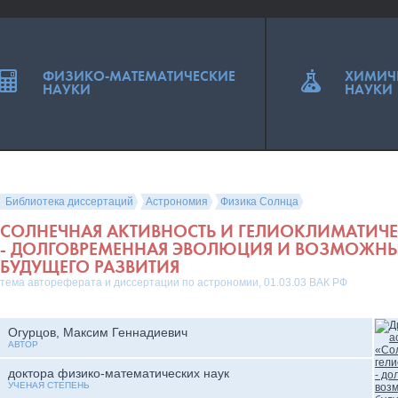
ФИЗИКО-МАТЕМАТИЧЕСКИЕ
ХИМИЧ
НАУКИ
НАУКИ
Библиотека диссертаций
Астрономия
Физика Солнца
СОЛНЕЧНАЯ АКТИВНОСТЬ И ГЕЛИОКЛИМАТИЧ
- ДОЛГОВРЕМЕННАЯ ЭВОЛЮЦИЯ И ВОЗМОЖНЫ
БУДУЩЕГО РАЗВИТИЯ
тема автореферата и диссертации по астрономии, 01.03.03 ВАК РФ
Огурцов, Максим Геннадиевич
АВТОР
доктора физико-математических наук
УЧЕНАЯ СТЕПЕНЬ