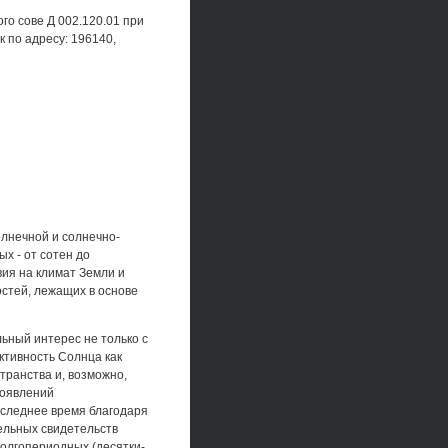
го сове Д 002.120.01 при
 по адресу: 196140,
лнечной и солнечно-
х - от сотен до
вия на климат Земли и
стей, лежащих в основе
ьный интерес не только с
ктивность Солнца как
транства и, возможно,
роявлений
оследнее время благодаря
ельных свидетельств
долгопериодных (десятки-