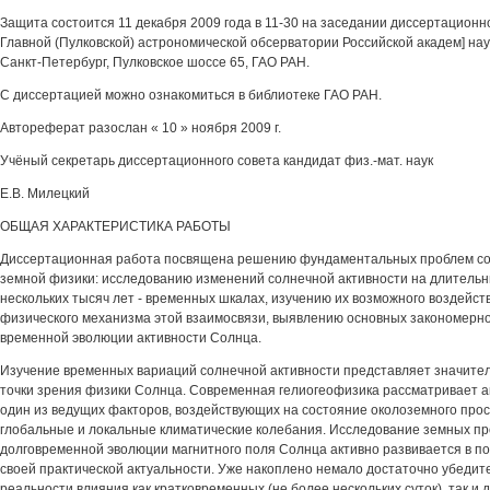
Защита состоится 11 декабря 2009 года в 11-30 на заседании диссертационно
Главной (Пулковской) астрономической обсерватории Российской академ] наук
Санкт-Петербург, Пулковское шоссе 65, ГАО РАН.
С диссертацией можно ознакомиться в библиотеке ГАО РАН.
Автореферат разослан « 10 » ноября 2009 г.
Учёный секретарь диссертационного совета кандидат физ.-мат. наук
Е.В. Милецкий
ОБЩАЯ ХАРАКТЕРИСТИКА РАБОТЫ
Диссертационная работа посвящена решению фундаментальных проблем со
земной физики: исследованию изменений солнечной активности на длительны
нескольких тысяч лет - временных шкалах, изучению их возможного воздейст
физического механизма этой взаимосвязи, выявлению основных закономерно
временной эволюции активности Солнца.
Изучение временных вариаций солнечной активности представляет значител
точки зрения физики Солнца. Современная гелиогеофизика рассматривает а
один из ведущих факторов, воздействующих на состояние околоземного прос
глобальные и локальные климатические колебания. Исследование земных п
долговременной эволюции магнитного поля Солнца активно развивается в п
своей практической актуальности. Уже накоплено немало достаточно убедит
реальности влияния как кратковременных (не более нескольких суток), так и 