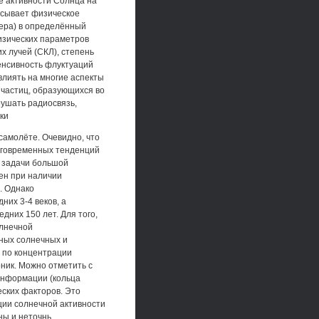
е активности Солнца на
исывает физическое
ера) в определённый
изических параметров
х лучей (СКЛ), степень
тенсивность флуктуаций
 влиять на многие аспекты
 частиц, образующихся во
ушать радиосвязь,
ки
самолёте. Очевидно, что
лговременных тенденций
 задачи большой
ен при наличии
. Однако
их 3-4 веков, а
дних 150 лет. Для того,
олнечной
ных солнечных и
 по концентрации
ник. Можно отметить с
информации (кольца
ских факторов. Это
ции солнечной активности
ны и неточнь