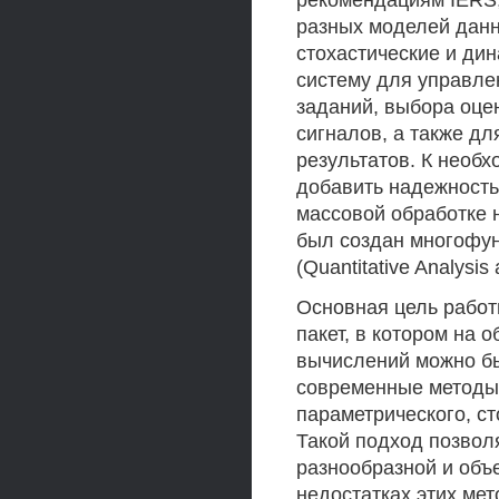
рекомендациям IERS,
разных моделей данн
стохастические и ди
систему для управле
заданий, выбора оце
сигналов, а также д
результатов. К необ
добавить надежность,
массовой обработке 
был создан многофу
(Quantitative Analysis
Основная цель работ
пакет, в котором на
вычислений можно б
современные методы
параметрического, с
Такой подход позвол
разнообразной и объ
недостатках этих ме