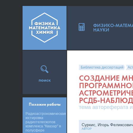
ФИЗИКО-МАТЕМ
НАУКИ
Библиотека диссертаций
Ас
СОЗДАНИЕ М
поиск
ПРОГРАММНОГ
АСТРОМЕТРИЧ
РСДБ-НАБЛЮ
Похожие работы
тема автореферата и
Радиоастрономическая
юстировка
радиотелескопов
Суркис, Игорь Феликсови
комплекса "Квазар" в
АВТОР
полусфере