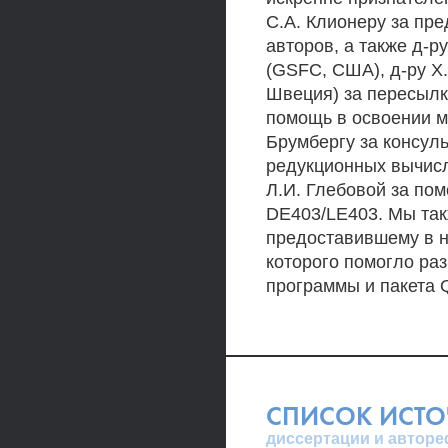
С.А. Клионеру за пр
авторов, а также д-
(GSFC, США), д-ру Х.
Швеция) за пересылк
помощь в освоении ме
Брумбергу за консул
редукционных вычисле
Л.И. Глебовой за по
DE403/LE403. Мы так
предоставившему в н
которого помогло ра
программы и пакета
СПИСОК ИСТ
диссертации и авторе