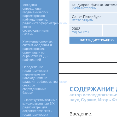
кандидата физико-матема
Методика
определения
УЧЕНАЯ СТЕПЕНЬ
геодинамических
параметров по
Санкт-Петербург
наблюдениям на
МЕСТО ЗАЩИТЫ
радиоинтерферометрических
сетях
2002
сосверхдлинными
ГОД ЗАЩИТЫ
базами
ЧИТАТЬ ДИССЕРТАЦИЮ
Уточнение опорных
систем координат и
параметров их
ориентации из
обработки РСДБ
наблюдений
Определение
геодинамических
параметров по
наблюдениям на
радиоинтерферометрических
сетях со
СОДЕРЖАНИЕ 
сверхдлинными
базами
автор исследовательс
наук, Суркис, Игорь 
Высокочувствительные
криоэлектронные S/X
радиометры для
астрометрических и
Введение.
геодинамических