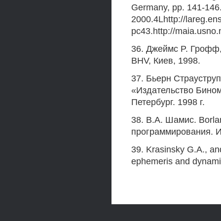
Germany, pp. 141-146
2000.4Lhttp://lareg.en
pc43.http://maia.usno.
36. Джеймс P. Грофф,
BHV, Киев, 1998.
37. Бьерн Страустру
«Издательство Бином
Петербург. 1998 г.
38. В.А. Шамис. Borl
программирования. И
39. Krasinsky G.A., a
ephemeris and dynamic