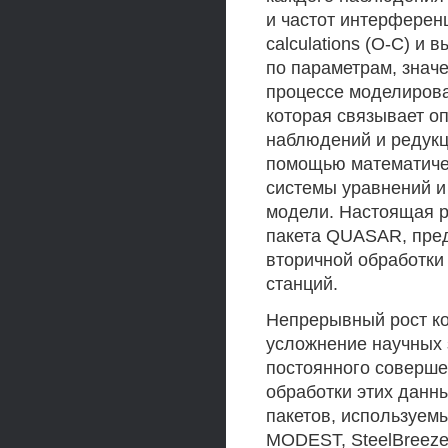
и частот интерференц
calculations (О-С) и
по параметрам, значе
процессе моделирова
которая связывает о
наблюдений и редукц
помощью математичес
системы уравнений и
модели. Настоящая 
пакета QUASAR, пред
вторичной обработки
станций.
Непрерывный рост ко
усложнение научных 
постоянного соверше
обработки этих данн
пакетов, используем
MODEST, SteelBreeze,