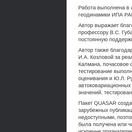
Работа выполнена в 
геодинамики ИПА РА
Автор выражает благ
профессору B.C. Губа
постоянную поддержк
Автор также благода
И.А. Козловой за ре
Калмана, почасовое 
тестирование выполн
оценивания и Ю.Л. Р
автоковариационных 
значений, тестирован
Пакет QUASAR создав
зарубежных публикац
недоступными, поэто
была получена или ча
искренне признателен