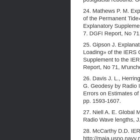
24. Mathews P. M. Exp
of the Permanent Tide
Explanatory Supplemen
7. DGFI Report, No 71
25. Gipson J. Explana
Loading» of the IERS 
Supplement to the IER
Report, No 71, M'unch
26. Davis J. L., Herrin
G. Geodesy by Radio In
Errors on Estimates of
pp. 1593-1607.
27. Niell A. E. Global
Radio Wave lengths, J
28. McCarthy D.D. IER
http://maia.usno.navv.