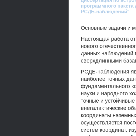
диссертация по астро
программного пакета 
РСДБ-наблюдений"
Основные задачи и 
Настоящая работа от
нового отечественно
данных наблюдений 
сверхдлинными базам
РСДБ-наблюдения яв
наиболее точных дан
фундаментального к
науки и народного х
точные и устойчивые
внегалактические объ
координаты наземных
осуществляется пост
систем координат, и