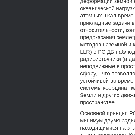
деформации земной 
океанической нагруз
атомных шкал времен
прикладные задачи в
относительности, ко
предсказания землет
методов наземной и 
LLR) в PC ДБ наблюд
радиоисточники (в да
неподвижные в прост
сферу, - что позволя
устойчивой во време
системы координат к
Земли и других движ
пространстве.
Основной принцип Р
минимум двумя радио
находящимися на зна