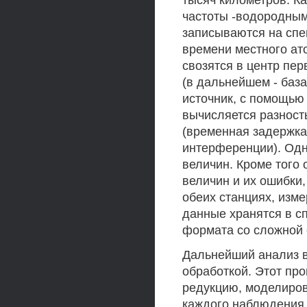
тысяч километров. К
частоты -водородным
записываются на спе
времени местного ат
свозятся в центр пе
(в дальнейшем - баз
источник, с помощью
вычисляется разност
(временная задержка)
интерференции). Одн
величин. Кроме того
величин и их ошибки
обеих станциях, изме
данные хранятся в с
формата со сложной с
Дальнейший анализ в
обработкой. Этот про
редукцию, моделиров
каждого наблюдения 