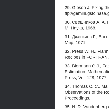
29. Gipson J. Fixing t
ftp://gemini.gsfc.nasa.
30. Свешников А. А.
М: Наука, 1968.
31. Дженкинс Г., Ваг
Мир, 1971.
32. Press W. Н., Flanne
Recipes in FORTRAN. 
33. Biermann G.J., Fac
Estimation. Mathemati
Press, Vol. 128, 1977.
34. Thomas С. С., Ma
Observations of the Ro
Proceedings,
35. N. R. Vandenberg a