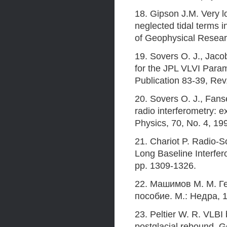
18. Gipson J.M. Very l
neglected tidal terms i
of Geophysical Resear
19. Sovers O. J., Jaco
for the JPL VLVI Par
Publication 83-39, Rev.
20. Sovers O. J., Fans
radio interferometry: 
Physics, 70, No. 4, 19
21. Chariot P. Radio-S
Long Baseline Interfer
pp. 1309-1326.
22. Машимов M. M. Г
пособие. М.: Недра, 
23. Peltier W. R. VLBI
postglacial rebound. G