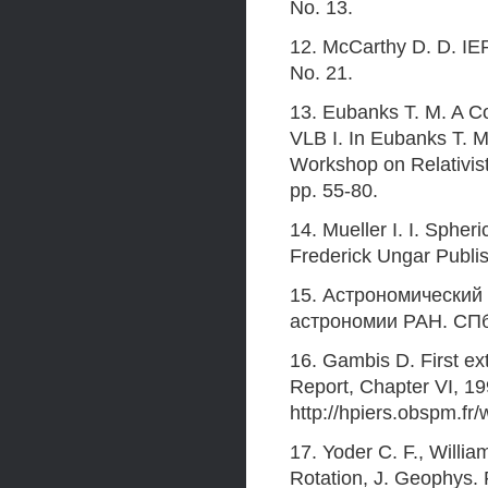
No. 13.
12. McCarthy D. D. IE
No. 21.
13. Eubanks Т. M. A Co
VLB I. In Eubanks Т. M
Workshop on Relativis
pp. 55-80.
14. Mueller I. I. Sphe
Frederick Ungar Publis
15. Астрономический
астрономии РАН. СПб
16. Gambis D. First ex
Report, Chapter VI, 19
http://hpiers.obspm.fr/w
17. Yoder C. F., Willia
Rotation, J. Geophys. 