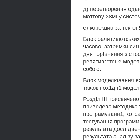
д) перетворення ода
моттеву 38мну систе
е) корекцио за текгон!
Блок релятивютських
часово! затримки сиг
дяя гор!вняння з сп
релятивгстськ! модел
собою.
Блок моделюаання вх
також пох1дн1 модел
Розд!л III присвячен
приведева методика 
програмуванн1, котра
тестування программ
результата досл!даен
результата анал!зу з