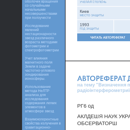
оболочек вращения
УЧЕНАЯ СТЕПЕНЬ
со случайными
начальными
Киев
несовершенствами
МЕСТО ЗАЩИТЫ
при ползучести
1993
Исследование
ГОД ЗАЩИТЫ
явлений
нестационарности
ЧИТАТЬ АВТОРЕФЕРАТ
звезд различного
возраста методами
фотометрии и
спектрофотометрии
Учет влияния
магнитного поля
Земли в задаче
частотно-углового
зондирования
АВТОРЕФЕРАТ
ионосферы.
на тему "Визначення 
Использование
радiоiнтерферометриi
метода НеЛТР
анализа для
исследования
содержания легких
РГ6 од
элементов в
атмосфере звезд
АКЛДЕШЯ НАУК УКР
Взаимокогерентные
ОБСЕРВАТОРШ
свойства излучения в
гравитационно-