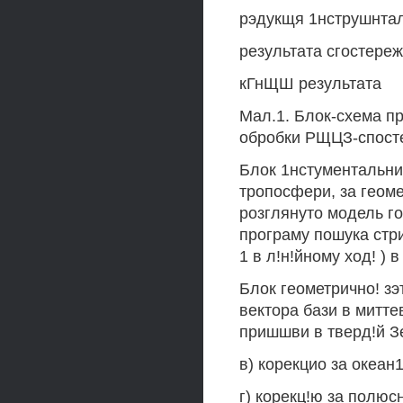
рэдукщя 1нструшнта
результата сгостере
кГнЩШ результата
Мал.1. Блок-схема п
обробки РЩЦЗ-спост
Блок 1нстументальни
тропосфери, за геоме
розглянуто модель го
програму пошука стри
1 в л!н!йному ход! )
Блок геометрично! зэ
вектора бази в митте
пришшви в тверд!й З
в) корекцио за океан
г) корекц!ю за полюс