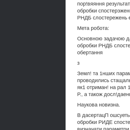
пор!вяяння результа
обробки спостерэжен
РНДБ слостережень 
Мета робота:
Основною задачою д
обробки РНДБ слосте
обертання
з
Земл! та 1нших парам
проводились стащаль
як1 отриман! на рал
Р., а також досл!даен
Наукова новизна.
В дасертацП ошсуеть
обробки РИДЕ спосте
визначати параметри 