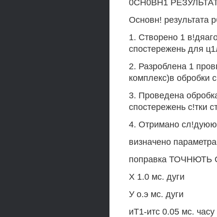
0СН0ВН1 РЕЗУЛЬТАТ«
Основн! результата р
1. Створено 1 в!дяа
спостережень для ц1л
2. Разроблена 1 про
комплекс)в обробки 
3. Проведена обробка
спостережень с!тки с
4. Отримано сл!дуюю
визначено параметра
поправка ТОЧНЮТЬ 
X 1.0 мс. дуги
У о.э мс. дуги
иТ1-итс 0.05 мс. часу