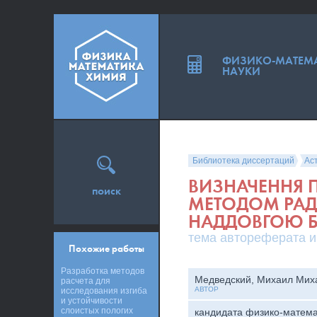
ФИЗИКО-МАТЕМ
НАУКИ
Библиотека диссертаций
Ас
ВИЗНАЧЕННЯ П
поиск
МЕТОДОМ РАДI
НАДДОВГОЮ 
тема автореферата и
Похожие работы
Разработка методов
Медведский, Михаил Мих
расчета для
АВТОР
исследования изгиба
и устойчивости
слоистых пологих
кандидата физико-матема