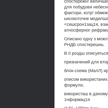
спостережн! величши
для побудови небесно
фактори, котр! обме
ьисокоточне моделша
<сишсрон1зац1я, вза
атносферног рефракц!
Описано одну з можл
РНДБ спостерешнь.
В II роздш описуетьс
призначений для вто
блок-схема (МалЛ) ир
описом використаних
формули,
використаш в даному
1нформац1я