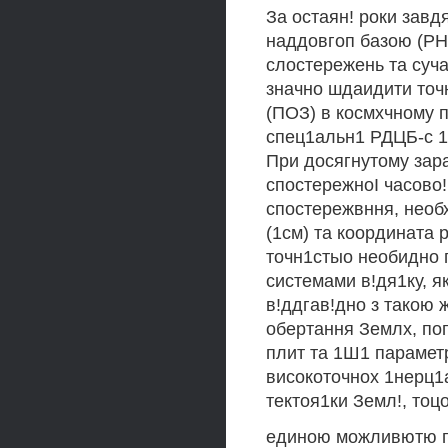
За остаян! роки зав
наддовгоп базою (РН
слостережень та суч
значно шдаидити точ
(ПОЗ) в космхчному п
спец1альн1 РДЦБ-с 1т
При досягнутому зара
спостережноI часово
спостережвння, необх
(1см) та координата р
точн1стыо необидно 
системами в!дя1ку, я
в!ддгав!дно з такою 
обертання Землх, поп
плит та 1Ш1 парамет
високоточнох 1нерц1
тектоя1ки Земл!, тоцо
единою можливютю га