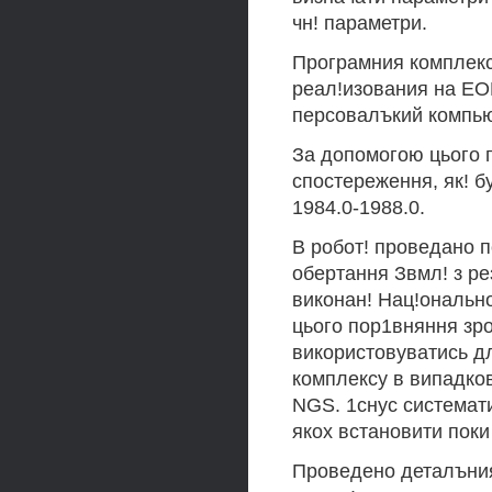
чн! параметри.
Програмния комплекс
реал!изования на EO
персовалъкий компью
За допомогою цього 
спостереження, як! бу
1984.0-1988.0.
В робот! проведано 
обертання Звмл! з ре
виконан! Нац!ональн
цього пор1вняння зр
використовуватись д
комплексу в випадко
NGS. 1снус системат
якох встановити поки
Проведено деталъния