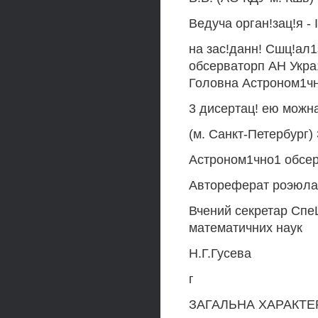
Ведуча орган!зац!я - 
на зас!данн! Сшц!ал
обсерваторп АН Укра1
Головна Астроном1чн
3 дисертац! ею можна
(м. Санкт-Петербург) 
Астроном1чно1 обсер
Автореферат роэюлан
Вчений секретар Спе
математичних наук
Н.Г.Гусева
г
ЗАГАЛЬНА ХАРАКТЕР