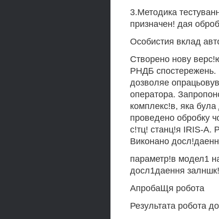
3.Методика тестуван
призначен! дая обро
Особистия вклад авт
Створено нову верс!
РНДБ спостережень. 
дозволяе опрацьовув
оператора. Запропон
комплекс!в, яка була
проведено обробку чо
с!тц! станц!я IRIS-А
Виконано досл!даенн
параметр!в модел1 на
досл1даення залншк!
АпробаЩя робота
Результата робота до