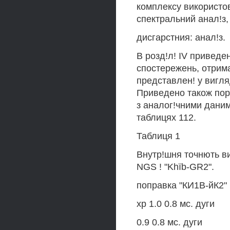
комплексу використов
спектральний анал!з
дисгарстния: анал!з.
В розд!л! IV приведе
спостережень, отрима
представлен! у вигля
Приведено також пор
з аналог!чними даним
таблицях 112.
Таблиця 1
Внутр!шня точнють в
NGS ! "Khïb-GR2".
поправка "КИ1В-йК2
хр 1.0 0.8 мс. дуги
0.9 0.8 мс. дуги