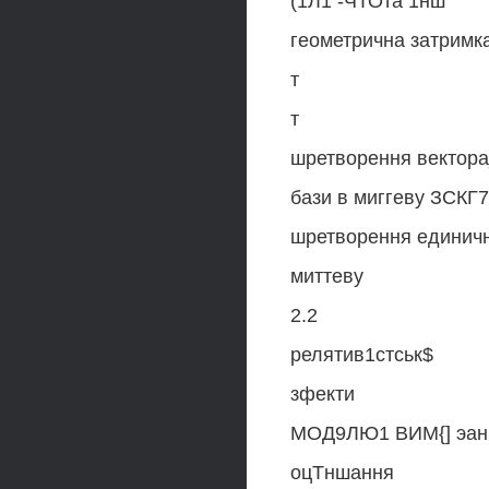
(1Л1 -ЧТОта 1нш
геометрична затримк
т
т
шретворення вектор
бази в миггеву ЗСКГ
шретворення единичн
миттеву
2.2
релятив1стськ$
зфекти
МОД9ЛЮ1 ВИМ{] эан
оцТншання