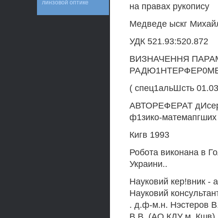
линзовой оптике
на правах рукопису
Медведе ыскг Михай
УДК 521.93:520.872
ВИЗНАЧЕННЯ ПАРА
РАДЮ1НТЕРФЕР0МЕ
( спец1альШсть 01.03
АВТОРЕФЕРАТ дИсерта
ф1зико-матемапгших
Кигв 1993
Робота виконана в Г
Украини..
Науковий кер!вник - 
Науковий консультант
. д.ф-м.н. Нэстеров 
В.В. (АО КДУ м. Кшв)