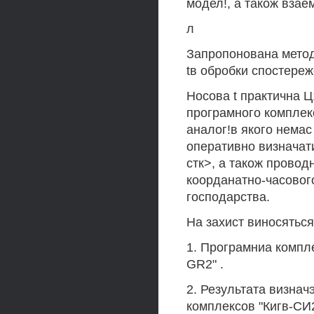
модел!, а також взаем
л
Запропонована метод
tв обробки спостереж
Носова t практична Ц
програмного комплек
аналог!в якого немас
оперативно визначат
стк>, а також провод
коорданатно-часовог
господарства.
На захист виносяться
1. Програмниа компл
GR2" .
2. Результата визна
комплексов "Кигв-СИ2