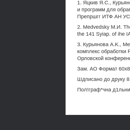
1. Яцкив Я.С., Курья
и программ для обра
Препршгг ИТФ АН УС
2. Medvedsky М.И. Th
the 141 Syiap. of ihe 
3. Курьянова A.K., 
комплекс обработки 
Орловской конференц
Зам. АО Формат 60x84
Шдписано до друку 8.
Пол!граф*чна д1льн