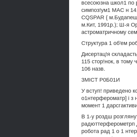
всесоюзна школ1 по р
симпоз!ум1 MAC н 141-
CQSPAR { м.Будапешт 
м.Кит, 1991р.); Ш-я 
астроматричному сем
Структура 1 об'ем ро
Дисертац!я складасть
115 стор!нок, в тому
106 назв.
3MICT Р0Б01И
У вступ! приведено к
о1нтерфероматр] i з
момент 1 дарсгактиви
В 1-у роздш розглян
радюттерферометрп д
робота рад 1 о 1 нте