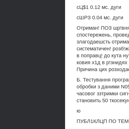
сЦ$1 0.12 мс. дуги
сШРЗ 0.04 мс. дуги
Отриман! ПОЗ шр!внян
спостережень, прове
злагодаешсть отриман
систематичен! розб!ж
в поправц! до кута ну
ковия х1д в р!знидя
Причина цих розхода
Б. Тестування програ
обробки з даними N0
часовог ззтримки си
становить 50 ткосеку
ю
ПУБЛ1КЛЦП ПО TEM