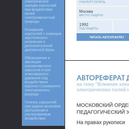
электрической
УЧЕНАЯ СТЕПЕНЬ
зарядки аэрозолей
при воздействии
Москва
полей
МЕСТО ЗАЩИТЫ
электромагнитной
природы
1992
ГОД ЗАЩИТЫ
Осаждение
аэрозолей с помощью
ЧИТАТЬ АВТОРЕФЕРАТ
акустического
излучения и
дополнительной
дисперсной фазы
Образование и
эволюция
неравновесного
аэрозоля в газе
атмосферного
АВТОРЕФЕРАТ
давления под
воздействием
на тему "Влияние эле
коронно-стримерного
электрических полей 
электрического
разряда
Генезис аэрозолей
МОСКОВСКИЙ ОРДЕ
при ударно-волновом
распылении и
ПЕДАГОГИЧЕСКИЙ 
ультразвуковом
воздействии
На правах рукописи