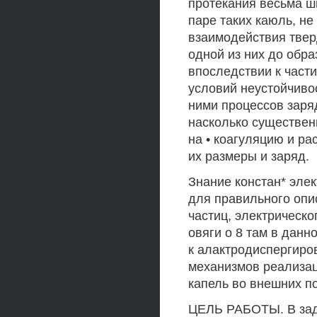
протекания весьма ш
паре таких каюль, н
взаимодействия твер
одной из них до обр
впоследствии к част
условий неустойчиво
ними процессов заря
насколько существен
на • коагуляцию и ра
их размеры и заряд.
Знание констан* эле
для правильного опи
частиц, электрическо
овяги о 8 там в дан
к алактродиспергиро
механизмов реализа
капель во внешних по
ЦЕЛЬ РАБОТЫ. В зад