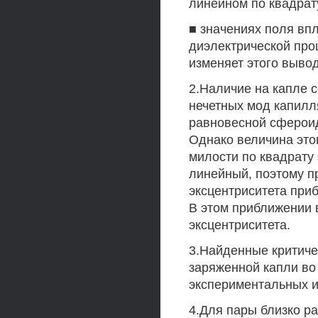
линейном по квадрат
■ значениях поля впл
диэлектрической про
изменяет этого вывод
2.Наличие на капле 
нечетных мод капилл
равновесной сфероид
Однако величина это
милости по квадрату
линейный, поэтому п
эксцентриситета при
В этом приближении 
эксцентриситета.
3.Найденные критиче
заряженной капли во
экспериментальных и
4.Для пары близко р