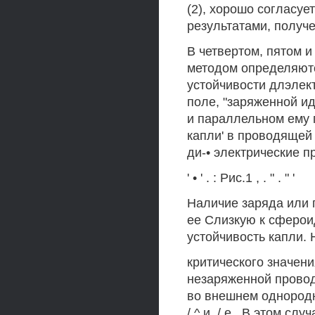
(2), хорошо согласуе
результатами, получ
В четвертом, пятом
методом определяют
устойчивости длэлек
поле, "заряженной и
и параллельном ему 
капли' в проводящей
ди-• электрические п
' • ' . : Рис.1 , . " . " '
Наличие заряда или 
ее Слизкую к сферои
устойчивость капли. 
критического значен
незаряженной провод
во внешнем однородн
/ ^ и, / е,. В этом с