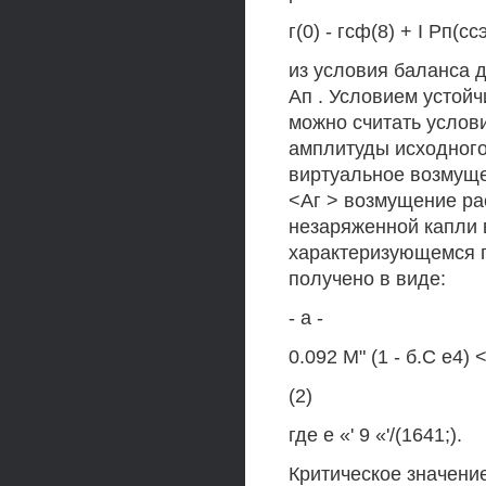
г(0) - гсф(8) + I Рп(ссэ
из условия баланса 
Ап . Условием устой
можно считать услов
амплитуды исходного 
виртуальное возмуще
<Аг > возмущение ра
незаряженной капли 
характеризующемся п
получено в виде:
- а -
0.092 М" (1 - б.С е4) 
(2)
где е «' 9 «'/(1641;).
Критическое значени