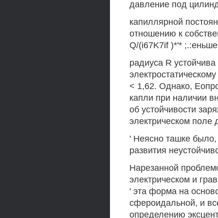
давление под цилин
капиллярной постоянн
отношению к собствен
Q/(i67K7if )*'* ;.:ен
радиуса R устойчива
электростатическому 
< 1,62. Однако, Еоп
капли при наличии вн
об устойчивости зар
электрическом поле д
' Неясно ташке было
развития неустойчиво
Нарезанной проблемо
электрическом и гра
' эта форма на осно
сфероидальной, и вс
определению эксцент