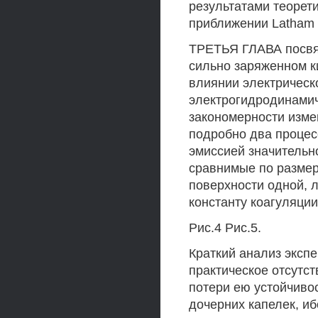
результатами теорет
приближении Latham (
ТРЕТЬЯ ГЛАВА посвя
сильно заряженном 
влиянии электрическ
электрогидродинамич
закономерности изме
подробно два процес
эмиссией значительн
сравнимые по размер
поверхности одной, л
константу коагуляции
Рис.4 Рис.5.
Краткий анализ эксп
практическое отсутс
потери ею устойчивос
дочерних капелек, иб