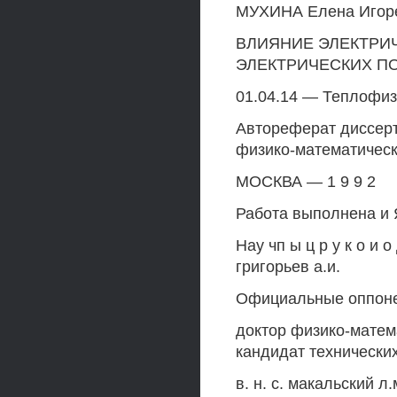
МУХИНА Елена Игор
ВЛИЯНИЕ ЭЛЕКТРИ
ЭЛЕКТРИЧЕСКИХ П
01.04.14 — Теплофиз
Автореферат диссерт
физико-математическ
МОСКВА — 1 9 9 2
Работа выполнена и 
Hay чп ы ц р у к о и 
григорьев а.и.
Официальные оппон
доктор физико-матем
кандидат технических
в. н. с. макальский л.