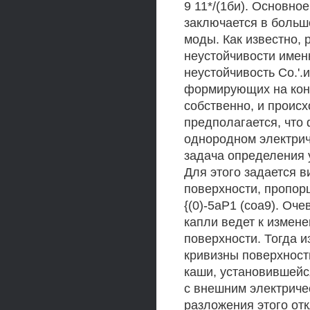
9 11*/(1би). Основн
заключается в больш
моды. Как известно, 
неустойчивости имен
неустойчивость Со.'
формирующих на конц
собственно, и происх
предполагается, что
однородном электрич
задача определения 
Для этого задается 
поверхности, пропор
{(0)-5аР1 (соа9). Оч
капли ведет к измен
поверхности. Тогда 
кривизны поверхност
каши, установившейс
с внешним электриче
разложения этого от