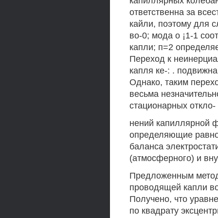
капиллярных колебан
ответственна за все
кайли, поэтому для 
во-0; мода о ¡1-1 с
капли; п=2 определя
Переход к неинерциа
капля ке-: . подвижна
Однако, таким перехо
весьма незначительн
стационарных откло-
нений капиллярной ф
определяющие равно
баланса электростат
(атмосферного) и вн
Предложенным метод
проводящей капли во
Получено, что уравн
по квадрату эксцентр