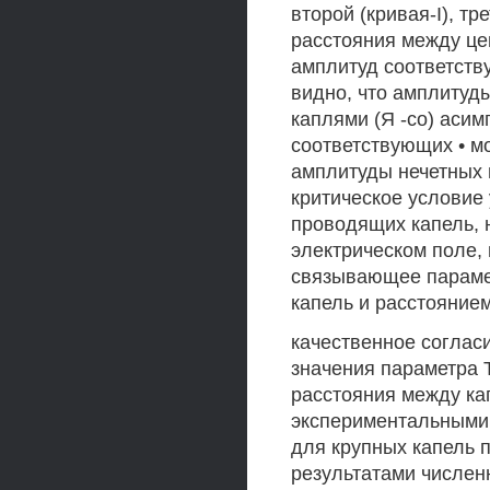
второй (кривая-I), тр
расстояния между це
амплитуд соответств
видно, что амплитуд
каплями (Я -со) асим
соответствующих • мо
амплитуды нечетных 
критическое условие
проводящих капель,
электрическом поле,
связывающее параме
капель и расстояние
качественное соглас
значения параметра 
расстояния между ка
экспериментальными 
для крупных капель 
результатами численны