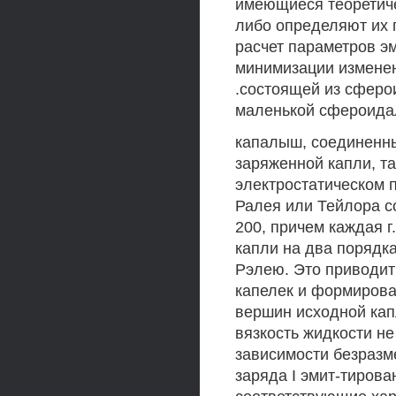
имеющиеся теоретиче
либо определяют их
расчет параметров э
минимизации изменен
.состоящей из сферо
маленькой сфероида
капалыш, соединенны
заряженной капли, т
электростатическом 
Ралея или Тейлора с
200, причем каждая г
капли на два порядка
Рэлею. Это приводит
капелек и формирова
вершин исходной капл
вязкость жидкости не
зависимости безразме
заряда I эмит-тирова