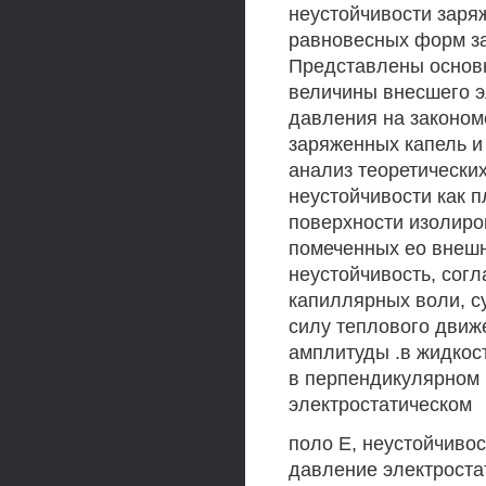
неустойчивости заря
равновесных форм за
Представлены основ
величины внесшего э
давления на законом
заряженных капель и 
анализ теоретических
неустойчивости как п
поверхности изолиро
помеченных ео внешн
неустойчивость, сог
капиллярных воли, с
силу теплового движ
амплитуды .в жидкос
в перпендикулярном 
электростатическом
поло Е, неустойчивость
давление электроста