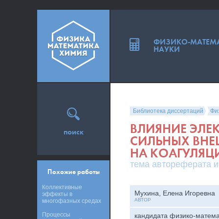
ФИЗИКО-МАТЕМ
НАУКИ
Библиотека диссертаций
Фи
ВЛИЯНИЕ ЭЛЕ
поиск
СИЛЬНЫХ ВНЕ
НА КОАГУЛЯЦ
тема автореферата и
Похожие работы
Коллективные
Мухина, Елена Игоревна
эффекты в
АВТОР
многофазных средах
Процессы
кандидата физико-матема