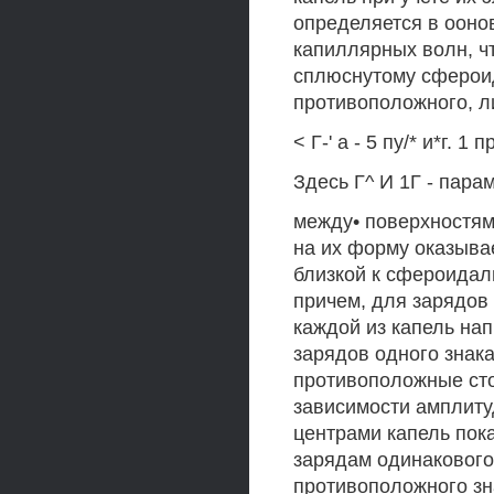
определяется в ооно
капиллярных волн, чт
сплюснутому сфероид
противоположного, ли
< Г-' а - 5 пу/* и*г. 1 
Здесь Г^ И 1Г - пара
между• поверхностям
на их форму оказывае
близкой к сфероидал
причем, для зарядов
каждой из капель нап
зарядов одного знак
противоположные сто
зависимости амплитуд
центрами капель пок
зарядам одинакового 
противоположного знак