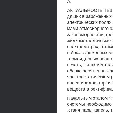
А.
АКТУАЛЬНОСТЬ ТЕШ. 
дящих в заряженных 
электрических полях 
мами атмос£ерного э
закономерностей, фо
жидкометаллических 
спектрометрах, а та
по\ока заряженных м
термоядерных реакто
печать, жилкометалл
облака заряженных з
электростатическом 
инсектицидов, горюче
веществ в ректификац
Начальным этапом ' 
системы необходимо 
.ствия пары капель, т