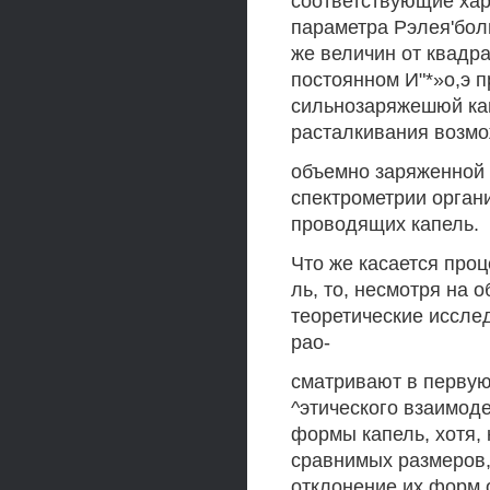
соответствующие хар
параметра Рэлея'бол
же величин от квадр
постоянном И"*»о,э п
сильнозаряжешюй кап
расталкивания возмо
объемно заряженной к
спектрометрии орган
проводящих капель.
Что же касается проц
ль, то, несмотря на
теоретические иссле
рао-
сматривают в первую
^этического взаимод
формы капель, хотя, 
сравнимых размеров,
отклонение их форм 