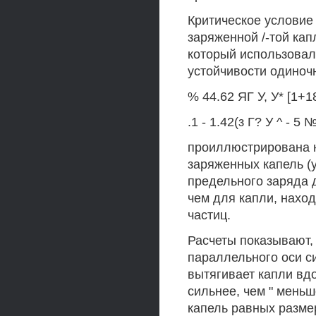
Критическое условие 
заряженной /-той ка
который использовал
устойчивости одиноч
% 44.62 ЯГ У, У* [1+18
.1 - 1.42(з Г? У ^ - 5 №
проиллюстрирована н
заряженных капель (у^
предельного заряда 
чем для капли, нахо
частиц.
Расчеты показывают,
параллельного оси с
вытягивает капли вдо
сильнее, чем " мень
капель равных разме