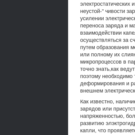
электростатических 
неустой-" чивости з
усилении электричес
переноса заряда и м
взаимодействии капе
осуществляться за сч
путем образования м
или полному их слиян
микропроцессов в па
точно знать,как веду
поэтому необходимо 
деформирования и р
внешнем электрическ
Как известно, налич
зарядов или присутс
напряженностью, бол
развитию элэктрогид
капли, что проявляе