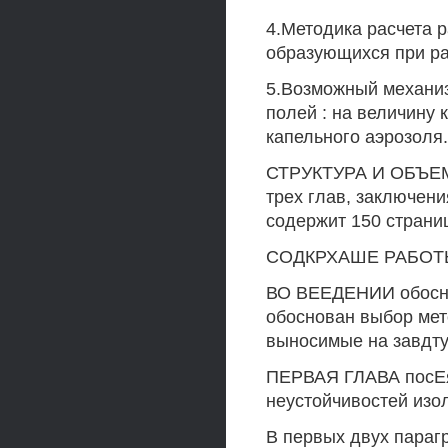
4.Методика расчета р
образующихся при ра
5.Возможный механиз
полей : на величину 
капельного аэрозоля.
СТРУКТУРА И ОБЪЕМ 
трех глав, заключен
содержит 150 страниц
СОДКРХАШЕ РАБОТ
ВО ВЕЕДЕНИИ обосно
обоснован выбор ме
выносимые на завдту
ПЕРВАЯ ГЛАВА посЕя
неустойчивостей изо
В первых двух параг