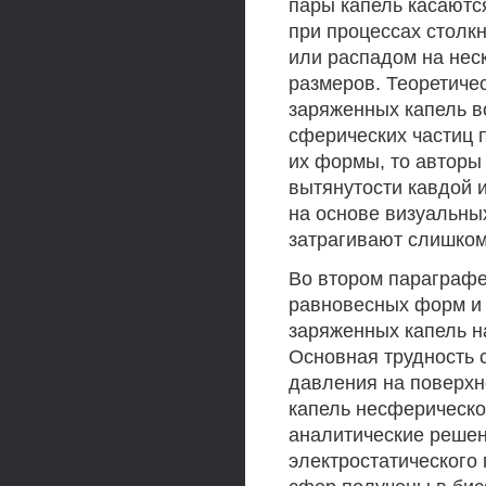
пары капель касаютс
при процессах столк
или распадом на нес
размеров. Теоретиче
заряженных капель в
сферических частиц п
их формы, то авторы
вытянутости кавдой 
на основе визуальны
затрагивают слишком
Во втором параграф
равновесных форм и 
заряженных капель на
Основная трудность 
давления на поверхн
капель несферическ
аналитические решен
электростатического