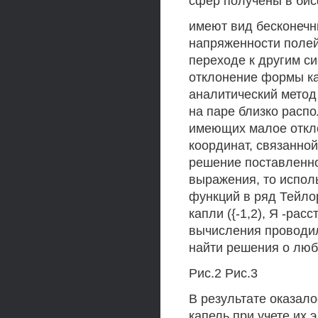
сфер получены в бис
имеют вид бесконечн
напряженности полей 
переходе к другим си
отклонение формы ка
аналитический метод
на паре близко расп
имеющих малое откл
координат, связанной
решение поставленн
выражения, то испол
функций в ряд Тейлора
капли ({-1,2), Я -ра
вычисления проводил
найти решения о люб
Рис.2 Рис.3
В результате оказал
капель при учете их 