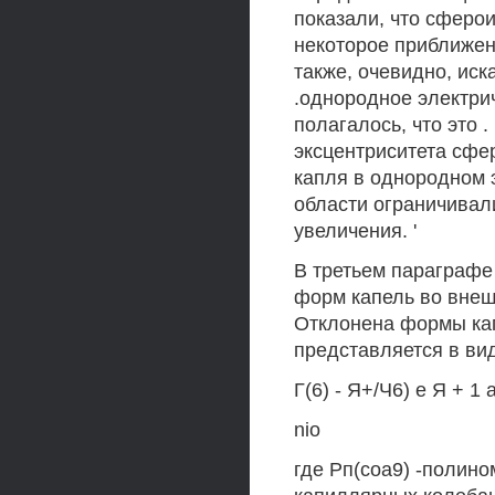
показали, что сферо
некоторое приближен
также, очевидно, ис
.однородное электрич
полагалось, что это 
эксцентриситета сфе
капля в однородном 
области ограничивал
увеличения. '
В третьем параграфе
форм капель во внеш
Отклонена формы кап
представляется в ви
Г(6) - Я+/Ч6) е Я + 1 а
nio
где Рп(соа9) -полин