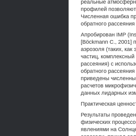
реальные атмосферн
профилей позволяют 
Численная ошибка п
обратного рассеяния
Апробирован IMP (Inst
[Böckmann С., 2001]
аэрозоля (таких, ка
частиц, комплексный
рассеяния) с испол
обратного рассеяния
приведены численные
расчетов микрофизич
данных лидарных из
Практическая ценнос
Результаты проведе
физических процессо
явлениями на Солнце