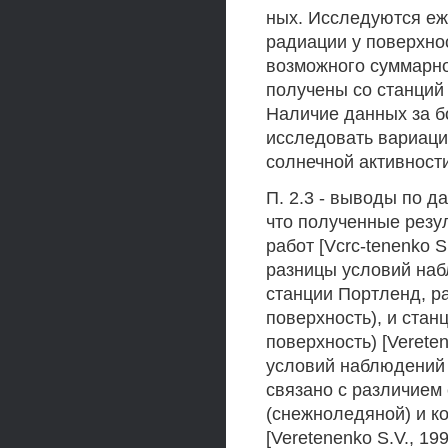
ных. Исследуются еж
радиации у поверхно
возможного суммарно
получены со станций
Наличие данных за б
исследовать вариаци
солнечной активности
П. 2.3 - выводы по д
что полученные резу
работ [Vcrc-tenenko S
разницы условий наб
станции Портленд, р
поверхность), и стан
поверхность) [Verete
условий наблюдений 
связано с различием
(снежноледяной) и к
[Veretenenko S.V., 1