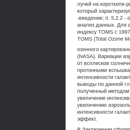
лучей на короткопе-
который характеризуе
-введение; п. 5.2.2 
анализ данных. Для 
индексу TOMS с 1997
TOMS (Total Ozone Ma
озонного картирован
(NASA). Вариации аэ
от всплесков солнеч
протонными вспышкам
интенсивности галакт
выводы по данной гл
полученный методом 
увеличение интенсив
увеличению аэрозоль
интенсивности галак
эффект.
В Заключении сформ