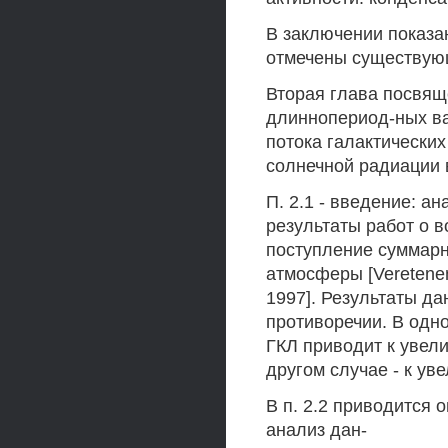
В заключении показа
отмечены существующ
Вторая глава посвящ
длиннопериод-ных ва
потока галактических
солнечной радиации 
П. 2.1 - введение: а
результаты работ о в
поступление суммарн
атмосферы [Veretenen
1997]. Результаты да
противоречии. В одн
ГКЛ приводит к увел
другом случае - к ув
В п. 2.2 приводится
анализ дан-