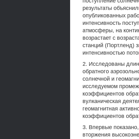
поступление солнеч
результаты объяснил
опубликованных рабо
интенсивность посту
атмосферы, на конти
возрастает с возраст
станций (Портленд) 
интенсивностью пото
2. Исследованы дли
обратного аэрозольно
солнечной и геомагни
исследуемом промеж
коэффициентов обрат
вулканическая деяте
геомагнитная активн
коэффициентов обрат
3. Впервые показано,
вторжения высокоэне