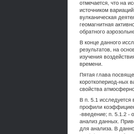
отмечается, что на 
источником вариаций
вулканическая деяте
геомагнитная активн
обратного аэрозольн
В конце данного исс
результатов, на осн
изучения воздействи
времени.
Пятая глава посвящ
короткопериод-ных в
свойства атмосферно
В п. 5.1 исследуетс
профили коэффициент
-введение; п. 5.1.2 
анализ данных. Прив
для анализа. В данн