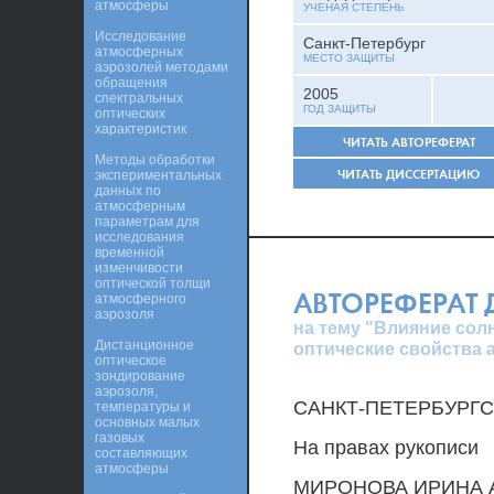
атмосферы
УЧЕНАЯ СТЕПЕНЬ
Исследование
Санкт-Петербург
атмосферных
МЕСТО ЗАЩИТЫ
аэрозолей методами
обращения
2005
спектральных
ГОД ЗАЩИТЫ
оптических
характеристик
ЧИТАТЬ АВТОРЕФЕРАТ
Методы обработки
ЧИТАТЬ ДИССЕРТАЦИЮ
экспериментальных
данных по
атмосферным
параметрам для
исследования
временной
изменчивости
оптической толщи
АВТОРЕФЕРАТ
атмосферного
аэрозоля
на тему "Влияние сол
Дистанционное
оптические свойства 
оптическое
зондирование
аэрозоля,
САНКТ-ПЕТЕРБУРГ
температуры и
основных малых
газовых
На правах рукописи
составляющих
атмосферы
МИРОНОВА ИРИНА 