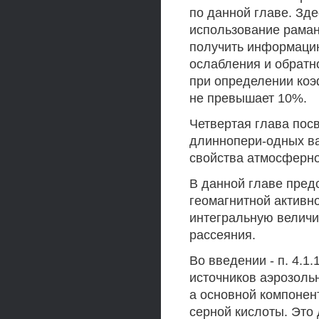
по данной главе. Зде
использование раман
получить информаци
ослабления и обратн
при определении коэ
не превышает 10%.
Четвертая глава пос
длиннопери-одных ва
свойства атмосферно
В данной главе пред
геомагнитной активно
интегральную величи
рассеяния.
Во введении - п. 4.1
источников аэрозоль
а основной компонен
серной кислоты. Это