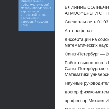
Интегральный и
нефелометрический
ВЛИЯНИЕ СОЛНЕЧН
методы определения
аэрозольной
АТМОСФЕРЫ И ОПТ
оптической толщи
рассеяния из
Специальность 01.03
измерений яркости
неба
Автореферат
диссертации на соис
математических наук
Санкт-Петербург — 2
Работа выполнена в 
Санкт-Петербургского
Математики университ
Научные руководител
доктор физико-матем
профессор Михаил И