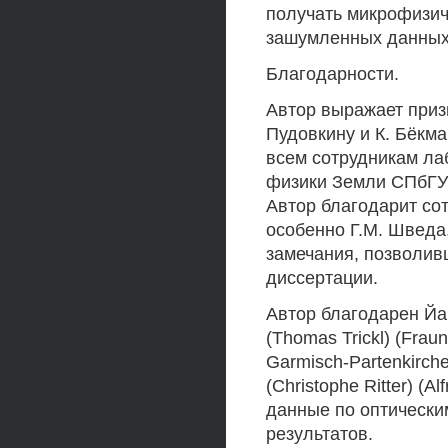
получать микрофизич
зашумленных данных
Благодарности.
Автор выражает приз
Пудовкину и К. Бёкман
всем сотрудникам л
физики Земли СПбГУ 
Автор благодарит со
особенно Г.М. Шведа
замечания, позволив
диссертации.
Автор благодарен Йаг
(Thomas Trickl) (Fraun
Garmisch-Partenkirch
(Christophe Ritter) (A
данные по оптически
результатов.