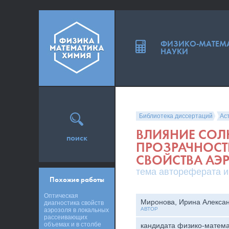
ФИЗИКО-МАТЕМ
НАУКИ
Библиотека диссертаций
Ас
ВЛИЯНИЕ СОЛ
поиск
ПРОЗРАЧНОСТ
СВОЙСТВА АЭ
тема автореферата и
Похожие работы
Оптическая
Миронова, Ирина Алекса
диагностика свойств
АВТОР
аэрозоля в локальных
рассеивающих
объемах и в столбе
кандидата физико-матема