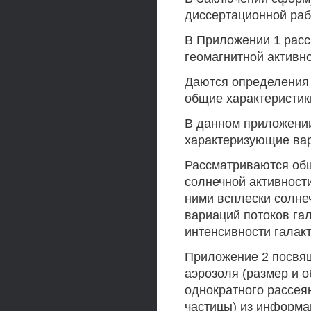
диссертационной раб
В Приложении 1 расс
геомагнитной активно
Даются определения 
общие характеристики
В данном приложени
характеризующие вар
Рассматриваются общ
солнечной активност
ними всплески солне
вариаций потоков га
интенсивности галакт
Приложение 2 посвя
аэрозоля (размер и 
однократного рассея
частицы) из информа