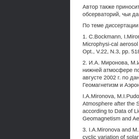
Автор также приноси
обсерваторий, чьи д
По теме диссертаци
1. C.Bockmann, I.Miro
Microphysi-cal aerosol
Opt., V.22, N.3, pp. 5
2. И.А. Миронова, М
нижней атмосфере по
августе 2002 г. по 
Геомагнетизм и Аэроно
I.A.Mironova, M.I.Pudo
Atmosphere after the 
according to Data of L
Geomagnetism and Aer
3. I.A.Mironova and M
cyclic variation of sol