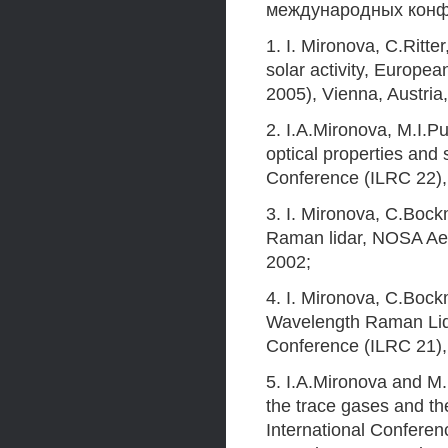
международных конф
1. I. Mironova, C.Ritt
solar activity, Europ
2005), Vienna, Austria,
2. I.A.Mironova, M.I.P
optical properties and 
Conference (ILRC 22), 
3. I. Mironova, C.Bockm
Raman lidar, NOSA Aer
2002;
4. I. Mironova, C.Boc
Wavelength Raman Lidar
Conference (ILRC 21),
5. I.A.Mironova and M.I
the trace gases and th
International Confere