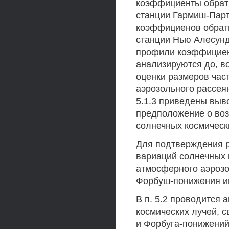
коэффициенты обратн
станции Гармиш-Парт
коэффициенов обратн
станции Нью Алесунд,
профили коэффициен
анализируются до, в
оценки размеров час
аэрозольного рассеян
5.1.3 приведены выв
предположение о во
солнечных космически
Для подтверждения р
вариаций солнечных 
атмосферного аэрозо
Форбуш-понижения ин
В п. 5.2 проводится 
космических лучей, 
и Форбуга-понижений