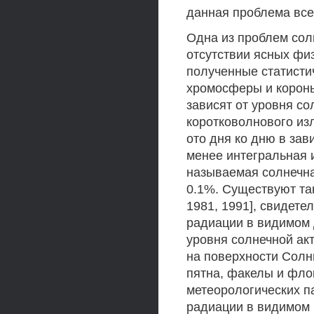
данная проблема все
Одна из проблем сол
отсутствии ясных фи
полученные статисти
хромосферы и корон
зависят от уровня со
коротковолнового из
ото дня ко дню в зав
менее интегральная 
называемая солнечна
0.1%. Существуют так
1981, 1991], свидете
радиации в видимом 
уровня солнечной акт
на поверхности Солн
пятна, факелы и фло
метеорологических п
радиации в видимом 