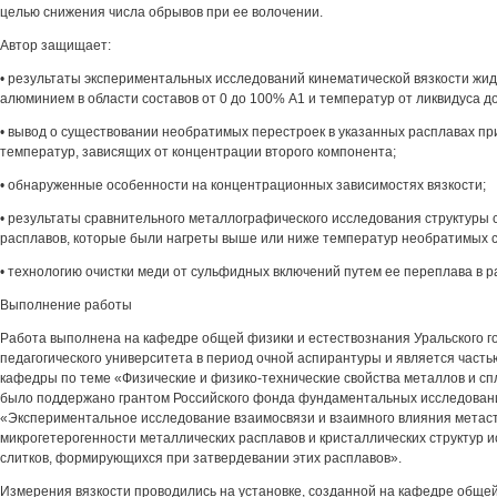
целью снижения числа обрывов при ее волочении.
Автор защищает:
• результаты экспериментальных исследований кинематической вязкости жид
алюминием в области составов от 0 до 100% А1 и температур от ликвидуса д
• вывод о существовании необратимых перестроек в указанных расплавах при
температур, зависящих от концентрации второго компонента;
• обнаруженные особенности на концентрационных зависимостях вязкости;
• результаты сравнительного металлографического исследования структуры 
расплавов, которые были нагреты выше или ниже температур необратимых с
• технологию очистки меди от сульфидных включений путем ее переплава в р
Выполнение работы
Работа выполнена на кафедре общей физики и естествознания Уральского г
педагогического университета в период очной аспирантуры и является част
кафедры по теме «Физические и физико-технические свойства металлов и сп
было поддержано грантом Российского фонда фундаментальных исследова
«Экспериментальное исследование взаимосвязи и взаимного влияния метас
микрогетерогенности металлических расплавов и кристаллических структур 
слитков, формирующихся при затвердевании этих расплавов».
Измерения вязкости проводились на установке, созданной на кафедре обще