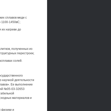
ких сплавов меди с
о 1100-1450вС;
 их нагреве до
слитков, полученных из
труктурных перестроек;
асплавах солей.
осударственного
ью научной деятельности
лавов». Ее выполнение
ний №05-03-32653
табильной
исходных материалов и
й физики и