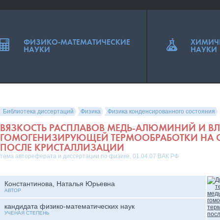
ФИЗИКО-МАТЕМАТИЧЕСКИЕ
ХИМИЧ
НАУКИ
НАУКИ
Библиотека диссертаций
Физика
Физика конденсированного состояния
ВЯЗКОСТЬ РАСПЛАВОВ МЕДЬ-АЛЮМИНИЙ И В
ГОМОГЕНИЗИРУЮЩЕЙ ТЕРМООБРАБОТКИ НА С
ПОСЛЕ КРИСТАЛЛИЗАЦИИ
тема автореферата и диссертации по физике, 01.04.07 ВАК РФ
Константинова, Наталья Юрьевна
АВТОР
кандидата физико-математических наук
УЧЕНАЯ СТЕПЕНЬ