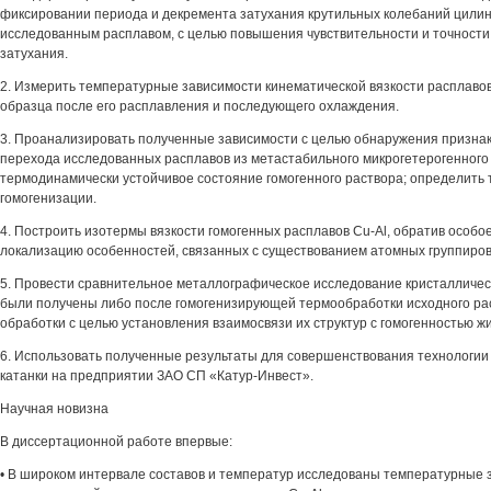
фиксировании периода и декремента затухания крутильных колебаний цилинд
исследованным расплавом, с целью повышения чувствительности и точност
затухания.
2. Измерить температурные зависимости кинематической вязкости расплавов
образца после его расплавления и последующего охлаждения.
3. Проанализировать полученные зависимости с целью обнаружения призна
перехода исследованных расплавов из метастабильного микрогетерогенного
термодинамически устойчивое состояние гомогенного раствора; определить
гомогенизации.
4. Построить изотермы вязкости гомогенных расплавов Cu-Al, обратив особо
локализацию особенностей, связанных с существованием атомных группиров
5. Провести сравнительное металлографическое исследование кристалличес
были получены либо после гомогенизирующей термообработки исходного рас
обработки с целью установления взаимосвязи их структур с гомогенностью ж
6. Использовать полученные результаты для совершенствования технологии
катанки на предприятии ЗАО СП «Катур-Инвест».
Научная новизна
В диссертационной работе впервые:
• В широком интервале составов и температур исследованы температурные 