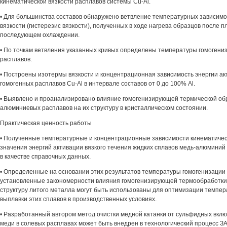
кинематической вязкости расплавов системы Cu-Al.
• Для большинства составов обнаружено ветвление температурных зависимо
вязкости (гистерезис вязкости), полученных в ходе нагрева образцов после п
последующем охлаждении.
• По точкам ветвления указанных кривых определены температуры гомогени
расплавов.
• Построены изотермы вязкости и концентрационная зависимость энергии ак
гомогенных расплавов Cu-Al в интервале составов от 0 до 100% Al.
• Выявлено и проанализировано влияние гомогенизирующей термической об
алюминиевых расплавов на их структуру в кристаллическом состоянии.
Практическая ценность работы
• Полученные температурные и концентрационные зависимости кинематическо
значения энергий активации вязкого течения жидких сплавов медь-алюминий
в качестве справочных данных.
• Определенные на основании этих результатов температуры гомогенизации 
установленные закономерности влияния гомогенизирующей термообработки 
структуру литого металла могут быть использованы для оптимизации темпе
выплавки этих сплавов в производственных условиях.
• Разработанный автором метод очистки медной катанки от сульфидных вкл
меди в солевых расплавах может быть внедрен в технологический процесс З