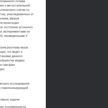
зованного сплава.
ния о метастабильной
ллического слитка со
стиц, унаследованных от
ениям, вблизи
тв происходит
ое состояние истинного
на экспериментами по
Si, проведенными У.
агрев расплава выше
ии, что ведет к
тановки данного
обработки жидких
 и сам факт
ден.
ческого исследования
их гомогенизирующей
новные задачи:
дом, основанным на