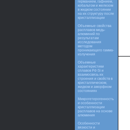
германием, гафнием,
кобальтом и железом
в жидком состоянии
на их структуру после
кристаллизации
Объемные свойства
расплавов медь-
алюминий по
результатам
исследования
методом
проникающего гамма-
излучения
Объемные
характеристики
сплавов Pd-Si и
взаимосвязь их
строения и свойств в
кристаллическом,
жидком и аморфном
состояниях
Микрогетерогенность
и особенности
кристаллизации
расплавов на основе
алюминия
Особенности
вязкости и