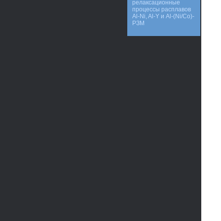
релаксационные
процессы расплавов
Al-Ni, Al-Y и Al-(Ni/Co)-
РЗМ