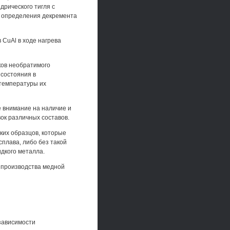
рического тигля с
и определения декремента
 CuAl в ходе нагрева
ков необратимого
 состояния в
 температуры их
е внимание на наличие и
ок различных составов.
ких образцов, которые
плава, либо без такой
идкого металла.
 производства медной
зависимости