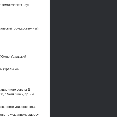
атематических наук
альский государственный
 (Южно-Уральский
ч (Уральский
тационного совета Д
, г. Челябинск, пр. им.
твенного университета.
ть по указанному адресу.