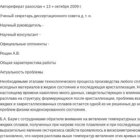
Автореферат разослан « 13 » октября 2009 г.
Ученый секретарь диссертационного совета д. т. н.
Научный руководитель -
Научный консультант -
Официальные оппоненты -
Рощин А.В.
Общая характеристика работы
Актуальность проблемы
Необходимыми этапами технологического процесса производства любого сп
исходных материалов в жидкое состояние и последующая кристаллизация. Не
настоящему времени накоплено много данных, свидетельствующих о влиянии
расплава на структуру, формирующуюся после кристаллизации, проблема вз
жидких и закристаллизованных сплавов остается одной из не решенных до 
проблем физики конденсированного состояния.
Б.А. Баум с сотрудниками обратили внимание на ветвление температурных з
жидких сплавов, полученных при нагреве после плавления и при последующ
выразительно явление гистерезиса свойств проявлялось в вискозиметрическ
установлено, что нагрев расплава выше температур ветвления этих кривых 