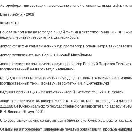
Автореферат диссертации на соискание учёной степени кандидата физико-м
Екатеринбург - 2009
003487813
Работа выполнена на кафедре общей физики и естествознания ГОУ ВПО «Ур
педагогический университет» г. Екатеринбурга
доктор физико-математических наук, профессор Попель Пётр Станиславович
доктор технических наук Барбин Николай Михайлович
доктор физико-математических наук, профессор Валерий Петрович Бескачко
государственный университет, г. Челябинск);
кандидат физико-математических наук, доцент Саввин Владимир Соломонови
государственный технический университет-УПИ, г. Екатеринбург)
Ведущая организация - Физико-технический институт УрО РАН, г. Ижевск
Защита состоится «18» ноября 2009 г. в 14 час. 00 мин. На заседании диссер
212.298.04 Южно-Уральского государственного университета по адресу: 454080
В.И. Ленина, 76, ауд. 1001.
С диссертацией можно ознакомиться в библиотеке Южно-Уральского государс
Отзывы на автореферат, заверенные печатью организации, просьба направля