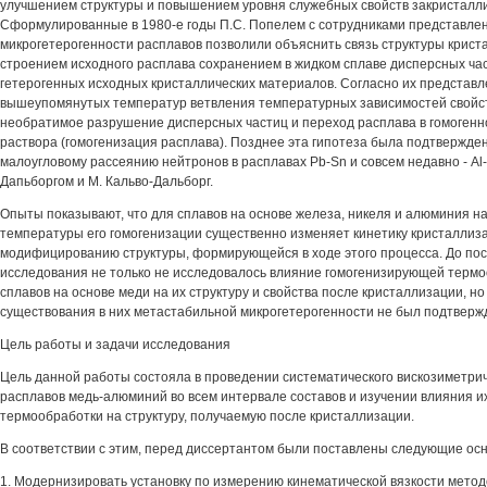
улучшением структуры и повышением уровня служебных свойств закристалли
Сформулированные в 1980-е годы П.С. Попелем с сотрудниками представле
микрогетерогенности расплавов позволили объяснить связь структуры криста
строением исходного расплава сохранением в жидком сплаве дисперсных ча
гетерогенных исходных кристаллических материалов. Согласно их представл
вышеупомянутых температур ветвления температурных зависимостей свойс
необратимое разрушение дисперсных частиц и переход расплава в гомогенн
раствора (гомогенизация расплава). Позднее эта гипотеза была подтвержде
малоугловому рассеянию нейтронов в расплавах Pb-Sn и совсем недавно - Al-
Дапьборгом и М. Кальво-Дальборг.
Опыты показывают, что для сплавов на основе железа, никеля и алюминия н
температуры его гомогенизации существенно изменяет кинетику кристаллизац
модифицированию структуры, формирующейся в ходе этого процесса. До пос
исследования не только не исследовалось влияние гомогенизирующей термо
сплавов на основе меди на их структуру и свойства после кристаллизации, но
существования в них метастабильной микрогетерогенности не был подтверж
Цель работы и задачи исследования
Цель данной работы состояла в проведении систематического вискозиметри
расплавов медь-алюминий во всем интервале составов и изучении влияния 
термообработки на структуру, получаемую после кристаллизации.
В соответствии с этим, перед диссертантом были поставлены следующие ос
1. Модернизировать установку по измерению кинематической вязкости мето