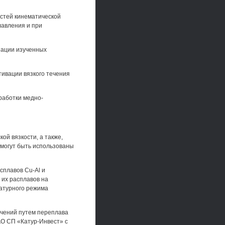
стей кинематической
лавления и при
зации изученных
тивации вязкого течения
работки медно-
й вязкости, а также,
 могут быть использованы
сплавов Cu-Al и
их расплавов на
ратурного режима
ючений путем переплава
АО СП «Катур-Инвест» с