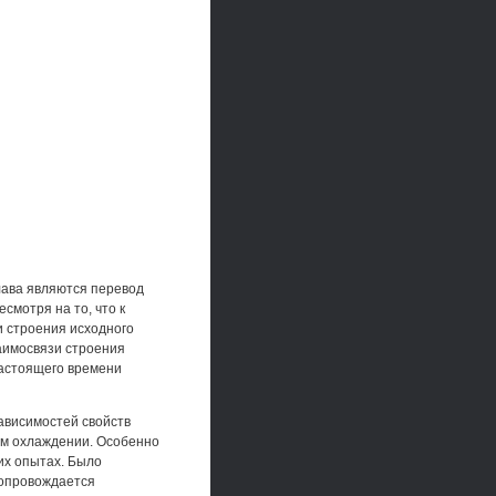
лава являются перевод
смотря на то, что к
 строения исходного
аимосвязи строения
настоящего времени
ависимостей свойств
ем охлаждении. Особенно
их опытах. Было
сопровождается