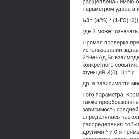
расщеплена« имею-од
параметром удара в 
Ь3= (а/%) * (1-ГС(п3))
где 3-может означать 
Прямая проверка пр
использовании задав
2^Не+Ад,Бг взаимоде
конкретного события
функций И(0), Цп^.и
др. в зависимости мн
ного параметра. Кром
также преобразованы 
зависимость средней
определялась нескол
распределения событи
другими ^ и 0 я прям