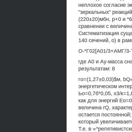
неплохое согласие э
"зеркальных" реакций
(220±20)мбн, р+0 и *6
сравнении с величин
Систематизация сущ
140 сечений, о) в р
О-*Г02[А01/3+АМГ/3-Ъ
где А0 и Ау-масса с
результатам: 8
го=(1,27±0,03)$м, bQ
энергетическом интерв
Ьо=0,7б*0,05, х3/к=1
как для энергий Ео=0
величина rQ, харак
остается постоянной
который увеличивает
Т.е. в «^релятивистс