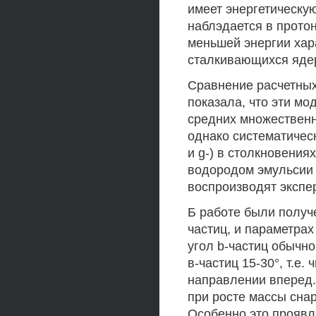
имеет энергетическую
наблэдается в прото
меньшей энергии хар
сталкивающихся яде
Сравнение расчетных
показала, что эти м
средних множественн
однако систематичес
и g-) в столкновения
водородом эмульсии 
воспроизводят экспе
Б работе были получе
частиц, и параметрах
угол b-частиц обычно
в-частиц 15-30°, т.е
направлении вперед.
при росте массы сна
Особенно это проявля