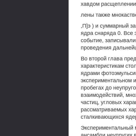
хавдом расщеплении
лены также мнокаствен
,П]э ) и суммарный 
ядра снаряда 0. Все
событие, записывали
проведения дальней
Во второй глава пр
характеристикам стол
ядрами фотоэмульси
экспериментальном и
пробегах до неупруго
взаимодействий, мно
частиц, угловых хара
рассматриваемых хар
сталкивающихся яде
Экспериментальный 
ансамбли неупругих в