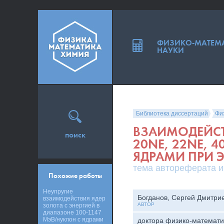
ФИЗИКО-МАТЕМ
НАУКИ
Библиотека диссертаций
Фи
ВЗАИМОДЕЙСТВ
поиск
20NE, 22NE, 4
ЯДРАМИ ПРИ Э
тема автореферата и
Похожие работы
Неупругие
Богданов, Сергей Дмитри
взаимодействия ядер
АВТОР
золота с энергией в
диапазоне 100-1147
МэВ/нуклон с ядрами
доктора физико-математи