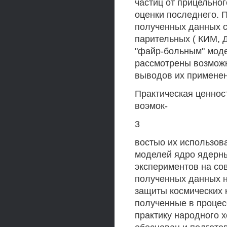
частиц от прицельно
оценки последнего. 
полученных данных с 
парительных ( КИМ, 
"файр-больным" моде
рассмотрены возможн
выводов их применен
Практическая ценнос
воэмок-
3
востыо их использов
моделей ядро ядерны
экспериментов на со
полученных данных н
защиты космических 
полученные в процес
практику народного 