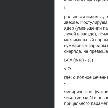
II
ральности использую
звезде. Постулируем 
ядер (уменьшении па
лучей в звезде), п^-м
максимальный параме
суммарным зарядом 
снаряда, не превыша
Ь0= (о/тс) - (3)
у О
где: о-полное сечени
-
эмпирическая функци
числа звезд N в анса
прицельного параметр