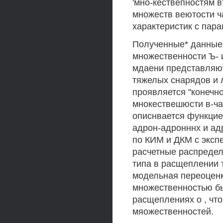
'мно-кествепностям 
множеств веютости ч
характеристик с пар
Полученные* данные 
множественности Ъ- и
мдаени представляют
тяжелых снарядов и 
проявляется "конечн
мнокествешюсти в-ча
описнвается функцие
адрон-адронннх и ад
по КИМ и ДКМ с эксп
расчетные распредел
типа в расщеплении 
модельная переоценк
множественностью бы
расщеплениях о , чт
мяожественностей.