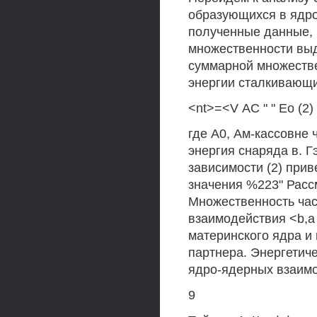
образующихся в ядро
полученные данные,
множественности выд
суммарной множестве
энергии сталкивающи
<nt>=<V АС " " Ео (2)
где А0, Ам-кассовне 
энергия снаряда в. 
зависимости (2) прив
значения %223" Расс
Множественность час
взаимодействия <b,a 
материнского ядра и 
партнера. Энергетич
ядро-ядерных взаимо
9