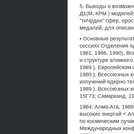
5. Выводы о возможн
Д1(М, КРМ ) моделей
"тнЧрднх" сфер, про
медалей, для описан
• Основные результа
сессиях Отделения я
1981, 1986, 1990), 
и структуре атомного
1989 ), Европейском 
1980 ), Всесоюзных 
излучений ядерно-тех
1989 ), Всесоюзных 
15Г73; Самарканд, 19
1984; Алма-Ата, 198
высоких энергий < А
по космическим лучам
Международных конфе