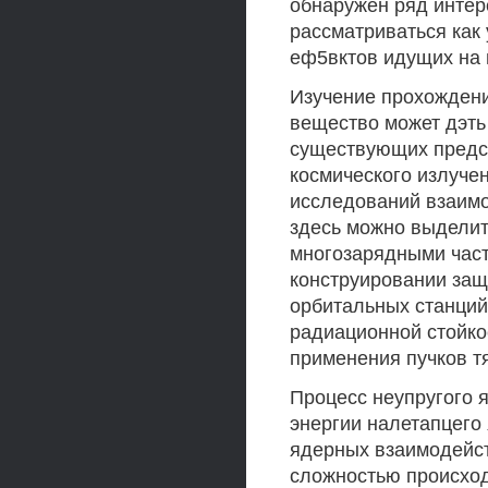
обнаружен ряд интер
рассматриваться как
еф5вктов идущих на 
Изучение прохождени
вещество может дэт
существующих предст
космического излуче
исследований взаимо
здесь можно выдели
многозарядными час
конструировании защ
орбитальных станций
радиационной стойко
применения пучков т
Процесс неупругого 
энергии налетапцего
ядерных взаимодейст
сложностью происход