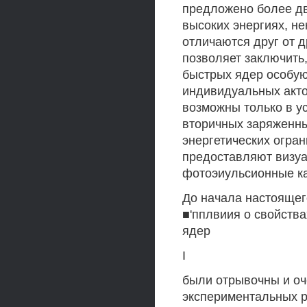
предложено более дв
высоких энергиях, н
отличаются друг от 
позволяет заключить
быстрых ядер особую
индивидуальных акто
возможны только в ус
вторичных заряженны
энергетических огра
предоставляют визуа
фотоэиульсионные ка
До начала настоящего
■'пплвиия о свойства
ядер
I
были отрывочны и оч
экспериментальных р