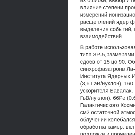
их ошибки, выбор и 
влияние степени про
измерений ионизацио
расщеплений ядер фо
выделения событий, 
взаимодействий.
В работе использов
типа ЗР-5,размерами 
сдобв от 15 цо 90. 
синхрофазатронв Ла
Института Ядерных Ис
(3,6 ГэВ/нуклон), 160
ускорителя Бавалак, г
ГьВ/нуклон), 66Ре (0.6
Галактического Космич
см2 остаточной атмо
облучении колебался
обработка камер, вк
подложки и проявлен