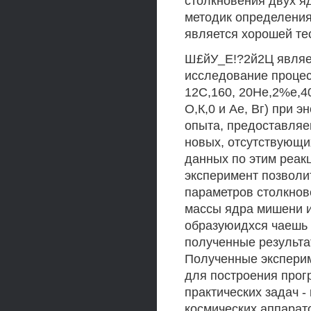
столкновения двух я
методик определения
является хорошей те
Ш£йУ_Е!?2й2Ц являет
исследование процес
12С,160, 20Не,2%е,4
О,К,0 и Ае, Вг) при э
опыта, предоставляе
новых, отсутствующи
данных по этим реа
эксперимент позволи
параметров столкнове
массы ядра мишени и
образуюидхся чаешь 
полученные результа
Полученные эксперим
для построения прог
практических задач -
космических аппарато