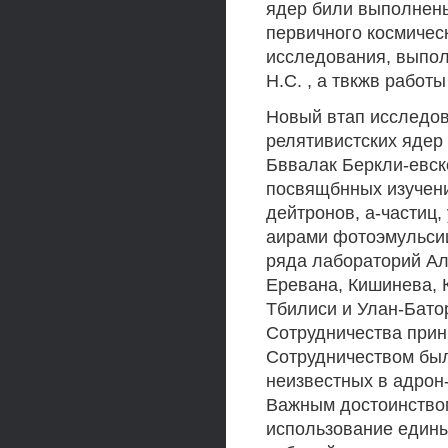
ядер били выполнены
первичного космическ
исследования, выпол
Н.С. , а твкжв работы
Новый втап исследов
релятивистских ядер
Бввалак Беркли-евск
посвящбнных изучени
дейтронов, а-частиц, 
аирами фотоэмульси
ряда лабораторий Ал
Еревана, Кишинева, 
Тбилиси и Улан-Батор
Сотрудничества прин
Сотрудничеством был
неизвестных в адрон
Важным достоинство
использование едины