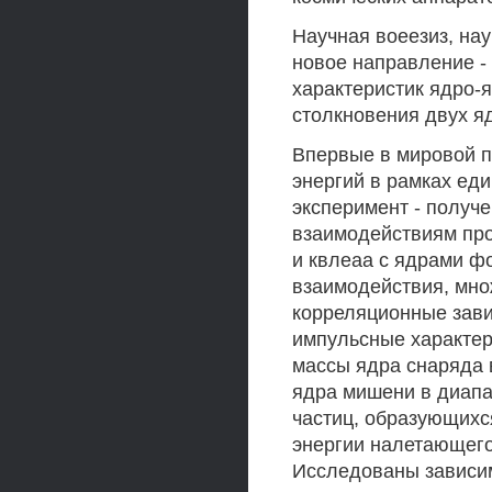
Научная воеезиз, нау
новое направление -
характеристик ядро-я
столкновения двух я
Впервые в мировой п
энергий в рамках ед
эксперимент - получ
взаимодействиям про
и квлеаа с ядрами ф
взаимодействия, мно
корреляционные зави
импульсные характер
массы ядра снаряда 
ядра мишени в диапа
частиц, образующихс
энергии налетающего 
Исследованы зависим