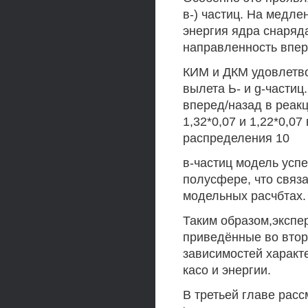
в-) частиц. На медл
энергия ядра снаряд
направленность впер
КИМ и ДКМ удовлетво
вылета Ь- и g-части
вперед/назад в реакц
1,32*0,07 и 1,22*0,07
распределения 10
в-частиц модель усп
полусфере, что связ
модельных расчбтах.
Таким образом,экспе
приведённые во втор
зависимостей характе
касо и энергии.
В третьей главе рас