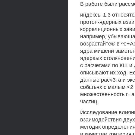
В работе были рассм
индексы 1,3 относятс
протон-ядерных взаи
корреляционных зави
например, убывающая
возрастайте® в ^е+А
ядра мишени заметен
ядераых столкновени
с расчетами по КШ и 
описывают их ход. Е
данные расчЗта и эк
собшъях с малым <2 
множественность г- а
частиц.
Исследование влияни
взаимодействия двух
методик определения
в качестве критерия 