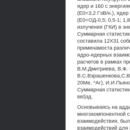
ядер и 160 с энергиям
(Е0=3,2 ГэВ/н.), ядер 
(Е0=ОД-0,5; 0,5-1; 1,
излучения (ГКИ) в эне
Суммарная статистик
составила 12X31 соб
применамоста разли
ядро-ядерных взаимо
расчетов в рамках пр
В.М.Дмитриева, В.Ф. 
В.С.Взрашенкова,С.В
20Ме, ^Аг), И.И.Пьяно
Суммарная статистик
вв§зд.
Основываясь на адди
многокомпонентной с
взаимодействия, был
взаимодействий для 