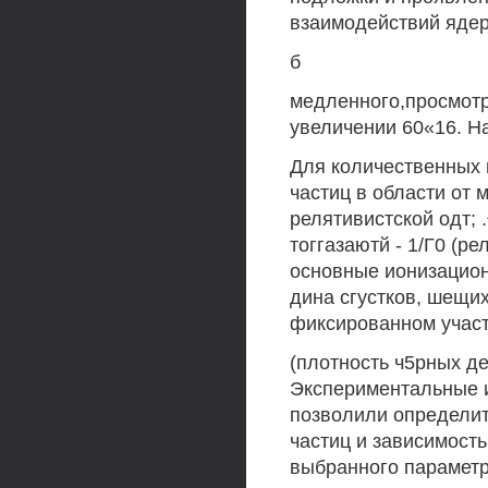
взаимодействий ядер
б
медленного,просмотр
увеличении 60«16. Н
Для количественных 
частиц в области от 
релятивистской одт; 
тоггазаютй - 1/Г0 (р
основные ионизационн
дина сгустков, шещи
фиксированном участ
(плотность ч5рных де
Экспериментальные 
позволили определит
частиц и зависимость
выбранного параметр