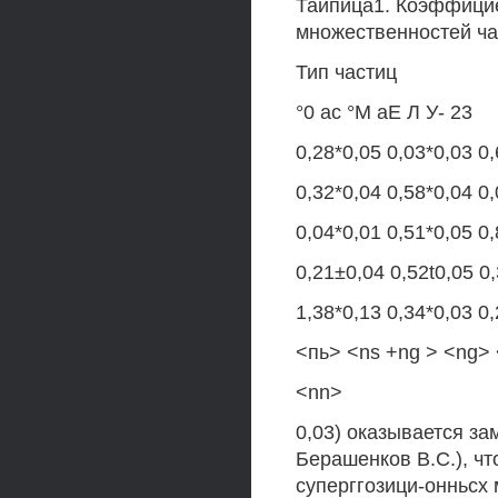
Тайпица1. Коэффици
множественностей час
Тип частиц
°0 ас °М аЕ Л У- 23
0,28*0,05 0,03*0,03 0,
0,32*0,04 0,58*0,04 0,
0,04*0,01 0,51*0,05 0
0,21±0,04 0,52t0,05 0
1,38*0,13 0,34*0,03 0
<пь> <ns +ng > <ng> 
<nn>
0,03) оказывается за
Берашенков B.C.), ч
суперггозици-онньсх 