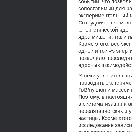
событий, что позвол
сопоставимый для р
экспериментальный м
Сотрудничества мало
.энергетической иде
ядра мишени, так и 
Кроме этого, все эк
одной и той «э энерг
позволило проследит
ядерных взаимодейст
Успехи ускорительно
проводить экспериме
ГвВ/нуклон и массой в
Поэтому, в настоящи
в систематизации и 
нерелятавистских и 
частицы. Кроме атог
исследование зависи