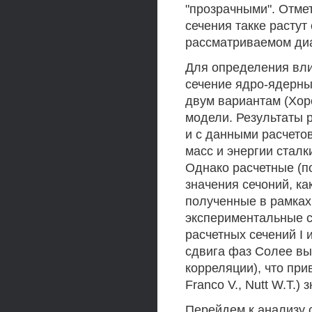
"прозрачными". Отме
сечения такке расту
рассматриваемом диа
Для определения вли
сечение ядро-ядерны
двум вариантам (Хороз
модели. Результаты ра
и с данными расчето
масс и энергии сталк
Однако расчетные (по
значения сечоний, ка
полученные в рамка
экспериментальные 
расчетных сечений I и
сдвига фаз Солее вы
корреляции), что пр
Franco V., Nutt W.T.)
Перейдем к анализу 