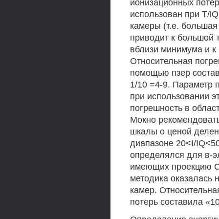
ионизационных потерь
использован при T/lQ
камеры (т.е. большая
приводит к большой 
вблизи минимума и к 
Относительная погре
помощью пзер составл
1/10 =4-9. Параметр 
при использовании э
погрешность в област
Мокно рекомендовать
шкалы о ценой деления
диапазоне 20<I/IQ<50
определялся для в-э
имеющих проекцию Сок
методика оказалась 
камер. Относительна
потерь составила «10