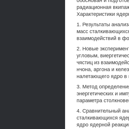
обоснован и подгото
радиационная вкипаж
Характеристики ядер
1. Результаты анали
масс сталкивающихся
взаимодействий в фо
2. Новые эксперимен
угловым, виергетиче
чястиц из взаимодейс
нчона, аргона и келе
налетающего ядро в и
3. Метод определени
энергетических и имп
параметра столкнове
4. Сравнительный ан
сталкивающихся ядер
ядро ядерной реакци