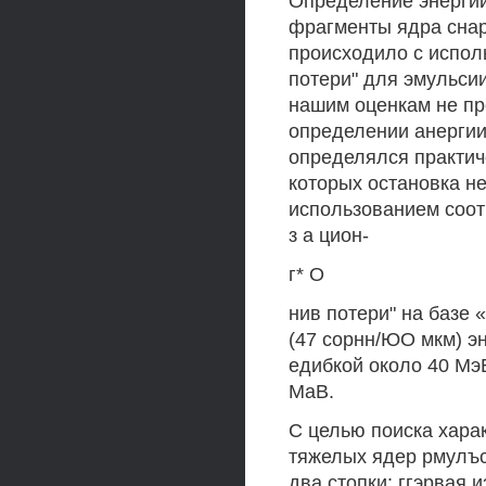
Определение энергии
фрагменты ядра сна
происходило с испол
потери" для эмульси
нашим оценкам не пр
определении анергии
определялся практиче
которых остановка н
использованием соот
з а цион-
г* О
нив потери" на базе 
(47 сорнн/ЮО мкм) э
едибкой около 40 Мэ
МаВ.
С целью поиска хара
тяжелых ядер рмулъс
два стопки: ггэрвая 