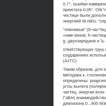
0,7°; ошибки измерен
яреютата 0,05°. Обг^
честицн были дополн
энергией W.nB/u; "се
"ливневые" (8-час?и
«нме-зонов; h-частиц
g -двухзаряданв и Ъ
ответствующих груш 
соударениях использ
(AJTC).
Таким образом, для 
методика к, столкно
определены: рнаргия
углы вылета (полярны
частиц, энергии всех
ГэВ/н) взаимодействи
диапазона 0..,400 Мэ