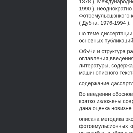
1378 ), Международн
1990 ), неоднократн
Фотоемульсшэнкого к
( Дубна, 1976-1994 ).
По теме диссертации
основных публикаций
ОбъЧи и структура ра
оглавления,введения
литературы, содержа
машинописного текста
содержание дасслрт
Во введении обоснов
кратко изложены сов
дана оценка новизне
описана методика эк
фотоемульсионных ка