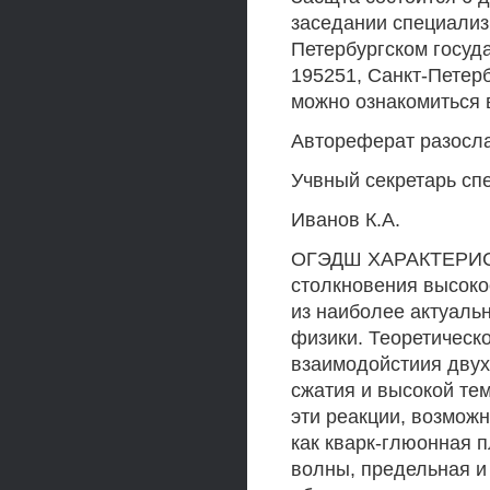
заседании специализ
Петербургском госуд
195251, Санкт-Петерб
можно ознакомиться 
Автореферат разослан 
Учвный секретарь сп
Иванов К.А.
ОГЭДШ ХАРАКТЕРИСТ
столкновения высоко
из наиболее актуаль
физики. Теоретическ
взаимодойстиия двух 
сжатия и высокой т
эти реакции, возмож
как кварк-глюонная 
волны, предельная и 