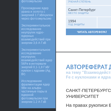
фотоэмульсии
УЧЕНАЯ СТЕПЕНЬ
Прохождение ядер
Санкт-Петербург
урана и золота с
МЕСТО ЗАЩИТЫ
энергией 1 ГэВ/нуклон
через фотоэмульсию
1994
ГОД ЗАЩИТЫ
Экспериментальное
исследование
ЧИТАТЬ АВТОРЕФЕРАТ
неупругих ядро-
ядерных
взаимодействий при
энергии 3,6 А ГэВ
Экспериментальное
исследование
неупругих
взаимодействий ядер
56Fe в интервале
АВТОРЕФЕРАТ
энергий 0,1-1,8 ГэВ/
нуклон с ядрами (Ag,
на тему "Взаимодейств
Br)
Fe с нуклонами и ядра
Исследование
фрагментации ядер
9Be на альфа-
САНКТ-ПЕТЕРБУРГ
частичные пары в
ядерной
УНИВЕРСИТЕТ
фотоэмульсии при
энергии 1.2 А ГэВ
На правах рукописи