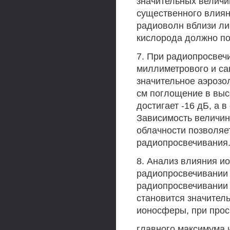
значительных величи
существенного влиян
радиоволн вблизи ли
кислорода должно по
7. При радиопросве
миллиметрового и са
значительное аэрозо
см поглощение в высо
достигает -16 дБ, а в
Зависимость величин
облачности позволяе
радиопросвечивания
8. Анализ влияния и
радиопросвечивании 
радиопросвечивании 
становится значител
ионосферы, при про
главного максимума 