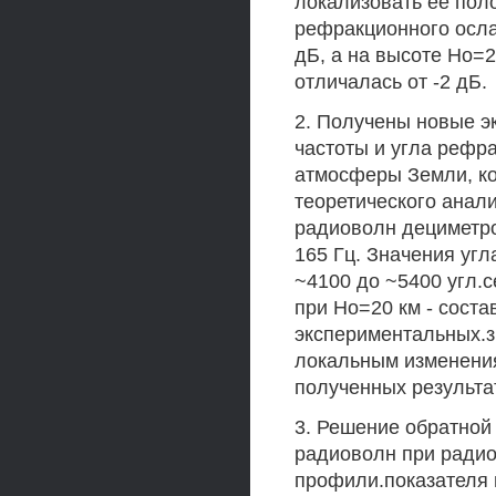
локализовать ее пол
рефракционного осла
дБ, а на высоте Но=2
отличалась от -2 дБ.
2. Получены новые э
частоты и угла рефр
атмосферы Земли, ко
теоретического анал
радиоволн дециметро
165 Гц. Значения уг
~4100 до ~5400 угл.се
при Но=20 км - соста
экспериментальных.з
локальным изменения
полученных результа
3. Решение обратной
радиоволн при ради
профили.показателя 