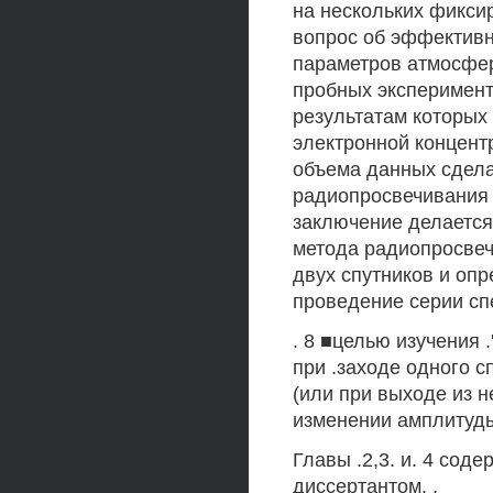
на нескольких фикси
вопрос об эффективн
параметров атмосфе
пробных эксперимен
результатам которы
электронной концентр
объема данных сдела
радиопросвечивания
заключение делается
метода радиопросве
двух спутников и оп
проведение серии сп
. 8 ■целью изучения
при .заходе одного с
(или при выходе из н
изменении амплитуды
Главы .2,3. и. 4 со
диссертантом. .