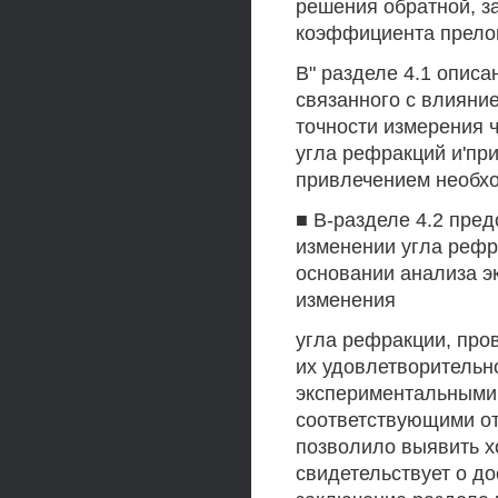
решения обратной, з
коэффициента прелом
В" разделе 4.1 опис
связанного с влияни
точности измерения 
угла рефракций и'при
привлечением необхо
■ В-разделе 4.2 пре
изменении угла рефр
основании анализа э
изменения
угла рефракции, про
их удовлетворительн
экспериментальными
соответствующими от
позволило выявить х
свидетельствует о д