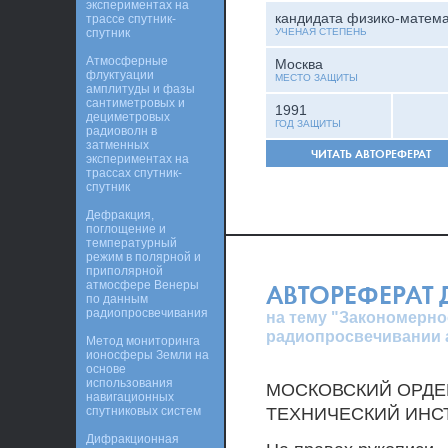
экспериментах на
кандидата физико-матема
трассе спутник-
спутник
УЧЕНАЯ СТЕПЕНЬ
Атмосферные
Москва
флуктуации
МЕСТО ЗАЩИТЫ
амплитуды и фазы
сантиметровых и
1991
дециметровых
ГОД ЗАЩИТЫ
радиоволн в
затменных
ЧИТАТЬ АВТОРЕФЕРАТ
экспериментах на
трассах спутник-
спутник
Дефракция,
поглощение и
температурный
режим в полярной и
приполярной
атмосфере Венеры
АВТОРЕФЕРАТ
по данным
радиопросвечивания
на тему "Закономерно
радиопросвечивании 
Метод мониторинга
ионосферы Земли на
основе
использования
МОСКОВСКИЙ ОРДЕ
навигационных
спутниковых систем
ТЕХНИЧЕСКИЙ ИНС
Дифракционная