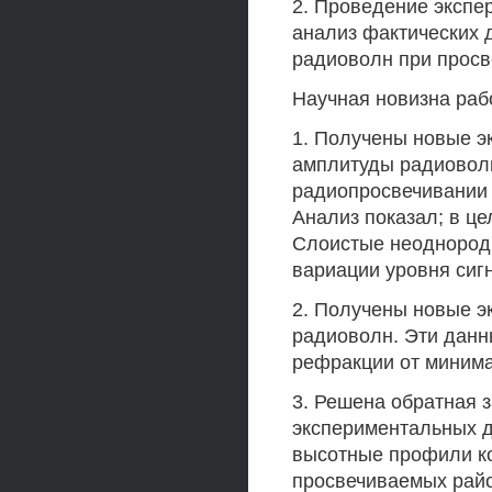
2. Проведение экспе
анализ фактических 
радиоволн при прос
Научная новизна раб
1. Получены новые э
амплитуды радиовол
радиопросвечивании
Анализ показал; в це
Слоистые неоднород
вариации уровня сиг
2. Получены новые э
радиоволн. Эти данн
рефракции от минима
3. Решена обратная 
экспериментальных д
высотные профили к
просвечиваемых райо