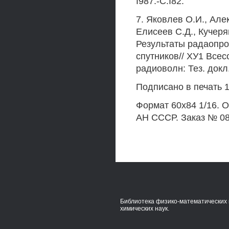
I987.-C.I82.
7. Яковлев О.И., Але
Елисеев С.Д., Кучеря
Результаты радаопр
спутников// ХУ1 Все
радиоволн: Тез. докл.
Подписано в печать 1
Формат 60x84 1/16. О
АН СССР. Заказ № 08
Библиотека физико-математических 
химических наук.