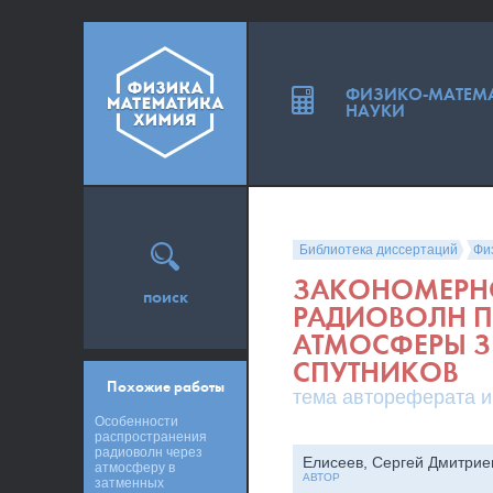
ФИЗИКО-МАТЕМ
НАУКИ
Библиотека диссертаций
Фи
ЗАКОНОМЕРНО
поиск
РАДИОВОЛН П
АТМОСФЕРЫ 
СПУТНИКОВ
Похожие работы
тема автореферата и
Особенности
распространения
радиоволн через
Елисеев, Сергей Дмитрие
атмосферу в
АВТОР
затменных