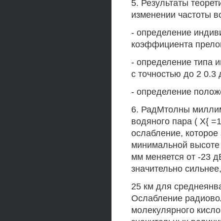
5. Результаты теорет
изменении частоты 
- определение индив
коэффициента прелом
- определение типа 
с точностью до 2 0.3 д
- определение полож
6. РадМтолны милли
водяного пара ( Х{ =
ослабление, которое 
минимальной высоте 
мм меняется от -23 д
значительно сильнее
25 км для среднеянва
Ослабление радиово
молекулярного кислор