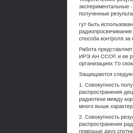
экспериментальные -
полученные результа
гут быть использова
радиопросвечивания 
способа контроля за 
Работа представляет
ИРЭ АН СССР, и ее р
организациях 'Го ск
Защищаются следующ
1. Совокупность пол
распространения дец
радиотени между ко
много выше характе
2. Совокупность резу
распространения ра
помощью двух спутни