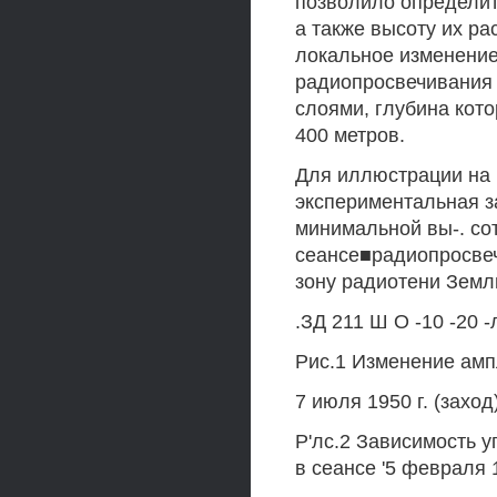
позволило определит
а также высоту их р
локальное изменение
радиопросвечивания 
слоями, глубина кото
400 метров.
Для иллюстрации на 
экспериментальная з
минимальной вы-. сот
сеансе■радиопросвечи
зону радиотени Земли
.ЗД 211 Ш О -10 -20 -
Рис.1 Изменение амп
7 июля 1950 г. (заход)
Р'лс.2 Зависимость 
в сеансе '5 февраля 1