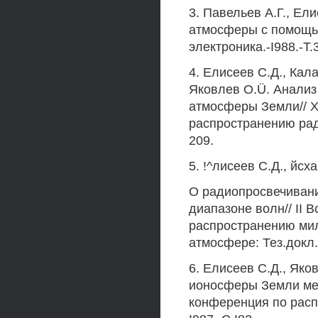
3. Павельев А.Г., Ел
атмосферы с помощью
электроника.-I988.-Т.
4. Елисеев С.Д., Кал
Яковлев O.Ü. Анализ
атмосферы Земли// Х
распространению ради
209.
5. !^лисеев С.Д., йсх
О радиопросвечиван
диапазоне волн// II
распространению ми
атмосфере: Тез.докл.
6. Елисеев С.Д., Як
ионосферы Земли ме
конференция по расп