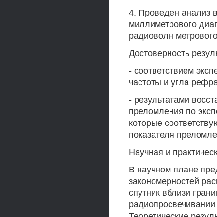
4. Проведен анализ 
миллиметрового диа
радиоволн метрового
Достоверность резул
- соответствием экс
частоты и угла рефра
- результатами восс
преломления по эксп
которые соответству
показателя преломле
Научная и практическ
В научном плане пре
закономерностей рас
спутник вблизи грани
радиопросвечивании
Теоретические резул