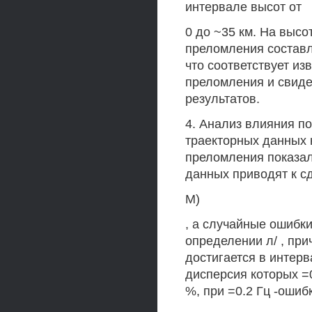
интервале высот от
0 до ~35 км. На выс
преломления составля
что соответствует и
преломления и свиде
результатов.
4. Анализ влияния п
траекторных данных 
преломления показал
данных приводят к с
М)
, а случайные ошибк
определении л/ , пр
достигается в интерв
дисперсия которых =0
%, при =0.2 Гц -ошибк