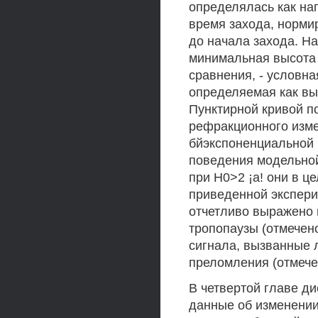
определялась как на
время захода, норми
до начала захода. На
минимальная высота 
сравнения, - условна
определяемая как вы
Пунктирной кривой п
рефракционного изм
бйэкспоненциальной
поведения модельной
при Н0>2 ¡а! они в ц
приведенной экспери
отчетливо выражено 
тропопаузы (отмечено
сигнала, вызванные 
преломления (отмече
В четвертой главе д
данные об изменении