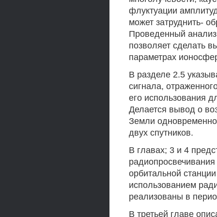
флуктуации амплитуд
может затруднить- об
Проведенный анализ
позволяет сделать в
параметрах ионосфер
В разделе 2.5 указы
сигнала, отраженног
его использования д
Делается вывод о во
Земли одновременно
двух спутников.
В главах; 3 и 4 пре
радиопросвечивания
орбитальной станции 
использованием ради
реализованы в период
В третьей главе опи