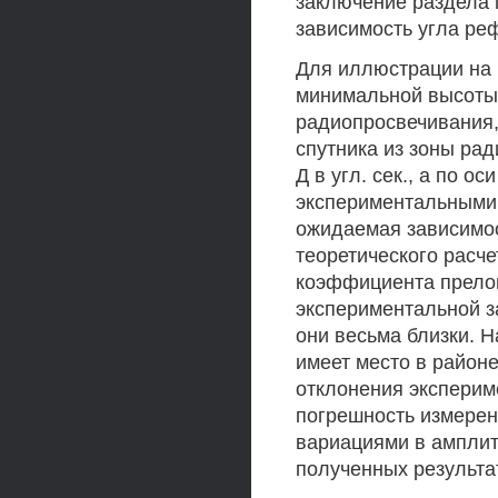
заключение раздела 
зависимость угла ре
Для иллюстрации на 
минимальной высоты 
радиопросвечивания,
спутника из зоны рад
Д в угл. сек., а по о
экспериментальными
ожидаемая зависимос
теоретического расч
коэффициента прело
экспериментальной за
они весьма близки. 
имеет место в район
отклонения экспери
погрешность измерен
вариациями в амплит
полученных результа