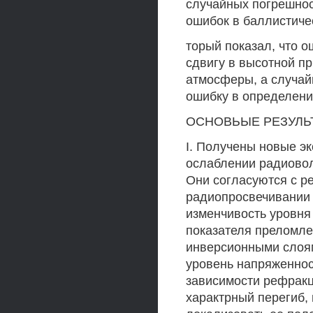
случайных погрешнос
ошибок в баллистичес
торый показал, что о
сдвигу в высотной п
атмосферы, а случай
ошибку в определении
ОСНОВЬЫЕ РЕЗУЛЬ
I. Получены новые 
ослаблении радиово
Они согласуются с р
радиопросвечивании
изменчивость уровня
показателя преломле
инверсионными слоям
уровень напряженно
зависимости рефракц
характрный перегиб