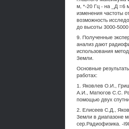
м, *-20 Гц - на _Д =6
изменения частоты о
возможность исслед
до высоты 3000-5000
9. Полученные экспе
анализ дают радиоф
использования мето
Земли.
Основные результат
работах:
1. Яковлев О.И., Гри
А.И., Матюгов С.С. 
помощью двух спутник
2. Елисеев С.Д., Як
Земли в диапазоне м
сер.Радиофизика. -I98