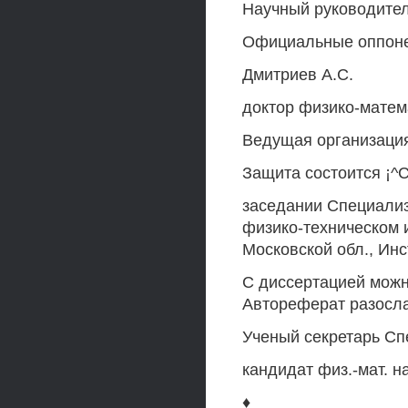
Научный руководитель
Официальные оппонен
Дмитриев A.C.
доктор физико-матема
Ведущая организация
Защита состоится ¡^СЛ
заседании Специализ
физико-техническом и
Московской обл., Инс
С диссертацией можн
Автореферат разослан
Ученый секретарь Сп
кандидат физ.-мат. 
♦