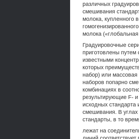
различных градуиров
смешивания стандарт
молока, купленного 
гомогенизированного
молока («глобальная
Градуировочные сер
приготовлены путем 
известными концентра
которых преимуществ
набор) или массовая
наборов попарно см
комбинациях в соотно
результирующие F- и 
исходных стандарта 
смешивания. В углах
стандарты, в то вре
лежат на соединител
линий соответствует