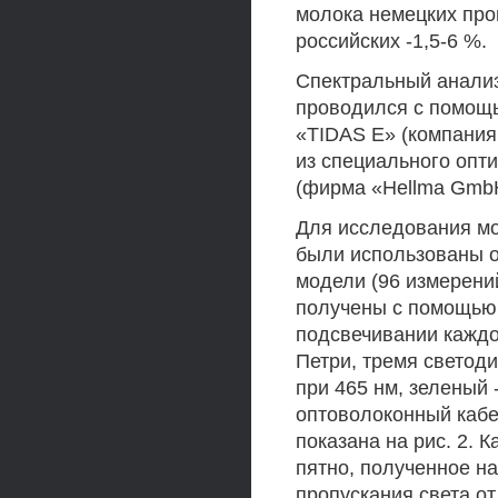
молока немецких прои
российских -1,5-6 %.
Спектральный анализ
проводился с помощ
«TIDAS Е» (компания 
из специального опти
(фирма «Hellma GmbH
Для исследования м
были использованы о
модели (96 измерени
получены с помощью
подсвечивании каждо
Петри, тремя светод
при 465 нм, зеленый -
оптоволоконный кабе
показана на рис. 2.
пятно, полученное н
пропускания света от