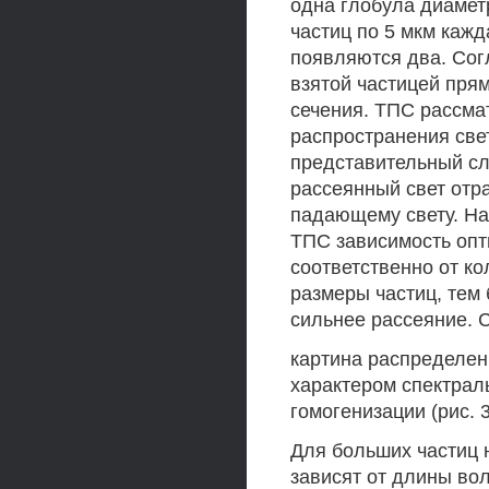
одна глобула диамет
частиц по 5 мкм кажд
появляются два. Сог
взятой частицей пря
сечения. ТПС рассма
распространения свет
представительный сл
рассеянный свет отр
падающему свету. На
ТПС зависимость опт
соответственно от к
размеры частиц, тем
сильнее рассеяние. С
картина распределени
характером спектрал
гомогенизации (рис. 3
Для больших частиц
зависят от длины во