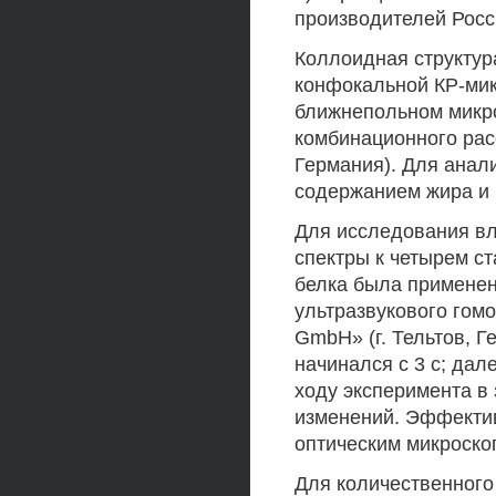
производителей Росс
Коллоидная структур
конфокальной КР-ми
ближнепольном микр
комбинационного расс
Германия). Для анал
содержанием жира и 
Для исследования вл
спектры к четырем с
белка была применен
ультразвукового гомо
GmbH» (г. Тельтов, Г
начинался с 3 с; да
ходу эксперимента в
изменений. Эффектив
оптическим микроско
Для количественного