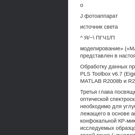
о
J фотоаппарат
источник света
^ Я/~\ ПГЧ1/П
моделирование» («МА
представлен в насто
Обработку данных п
PLS Toolbox v6.7 (Eig
MATLAB R2008b и R201
Третья глава посвящ
оптической спектрос
необходимо для углу
лежащего в основе а
конфокальной КР-мик
исследуемых образц