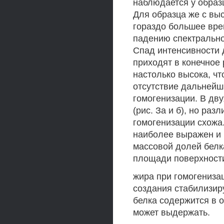
наблюдается у образ
Для образца же с выс
гораздо большее вре
падению спектрально
Спад интенсивности 
приходят в конечное 
настолько высока, чт
отсутствие дальнейш
гомогенизации. В дв
(рис. За и б), но ра
гомогенизации схожа
наиболее выражен и 
массовой долей белк
площади поверхност
жира при гомогенизац
создания стабилизир
белка содержится в 
может выдержать.