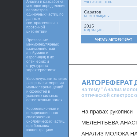
Анализ и разработка
УЧЕНАЯ СТЕПЕНЬ
методов определения
параметров
Саратов
одиночных частиц по
МЕСТО ЗАЩИТЫ
данным
светорассеяния в
2015
проточной
ГОД ЗАЩИТЫ
цитометрии
ЧИТАТЬ АВТОРЕФЕРАТ
Проявление
межмолекулярных
взаимодействий
альбумина и
европия(III) в их
оптических и
структурных
характеристиках
Высокочувствительные
АВТОРЕФЕРАТ
лазерные измерения
малых перемещений
на тему "Анализ моло
и скоростей в
оптической спектроск
условиях сильных
естественных помех
Корреляционная и
На правах рукописи
поляризационная
спектроскпия
биологических частиц
МЕЛЕНТЬЕВА АНАС
при больших
концентрациях
АНАЛИЗ МОЛОКА Н