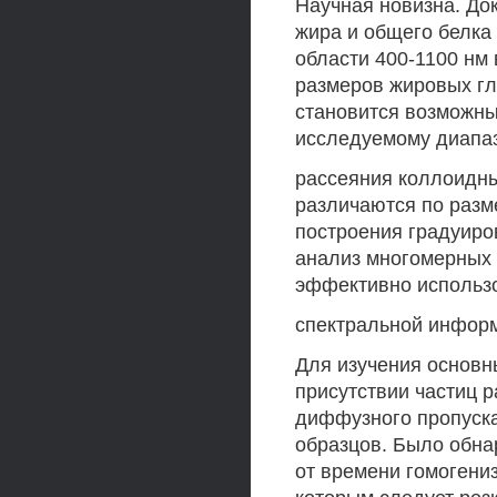
Научная новизна. До
жира и общего белка
области 400-1100 нм
размеров жировых гл
становится возможн
исследуемому диапаз
рассеяния коллоидны
различаются по разм
построения градуиро
анализ многомерных 
эффективно использо
спектральной инфор
Для изучения основн
присутствии частиц 
диффузного пропуска
образцов. Было обна
от времени гомогени