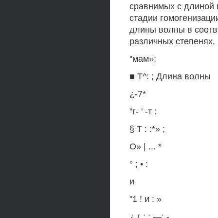
сравнимых с длиной 
стадии гомогенизации
длины волны в соотв
различных степенях, 
''мам»;
■ Т^: ; Длина волны
¿-7*
"г- ' -т :
§ Т : :*» ;
О» | ... *
° ; • :
и
"1 ! и : »
¿ г ; ; —; -