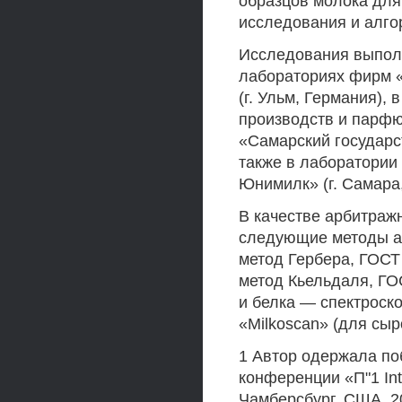
образцов молока для
исследования и алго
Исследования выполн
лабораториях фирм «J
(г. Ульм, Германия)
производств и парф
«Самарский государс
также в лаборатории
Юнимилк» (г. Самара,
В качестве арбитраж
следующие методы ан
метод Гербера, ГОСТ 
метод Кьельдаля, ГО
и белка — спектроск
«Milkoscan» (для сы
1 Автор одержала по
конференции «П"1 Inte
Чамберсбург, США, 20