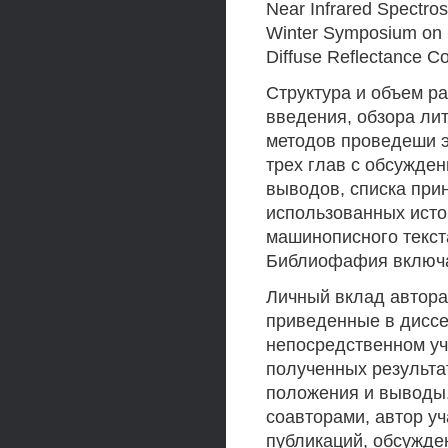
Near Infrared Spectro
Winter Symposium on C
Diffuse Reflectance C
Структура и объем ра
введения, обзора ли
методов проведеши э
трех глав с обсужде
выводов, списка при
использованных исто
машинописного текста
Библиофафия включа
Личный вклад автора
приведенные в диссе
непосредственном уч
полученных результ
положения и выводы.
соавторами, автор у
публикаций, обсужде