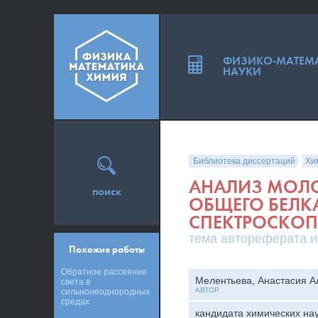
ФИЗИКО-МАТЕМ
НАУКИ
Библиотека диссертаций
Хи
АНАЛИЗ МОЛО
поиск
ОБЩЕГО БЕЛК
СПЕКТРОСКОП
тема автореферата и
Похожие работы
Обратное рассеяние
Мелентьева, Анастасия А
света в
АВТОР
сильнонеоднородных
средах
кандидата химических на