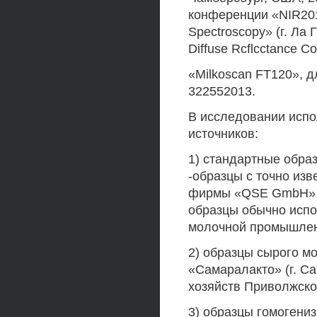
конференции «NIR2013 
Spectroscopy» (г. Ла 
Diffuse Rcflcctance C
«Milkoscan FT120», д
322552013.
В исследовании испо
источников:
1) стандартные обра
-образцы с точно изв
фирмы «QSE GmbH» (г
образцы обычно испо
молочной промышлен
2) образцы сырого м
«Самаралакто» (г. С
хозяйств Приволжско
3) образцы гомогени