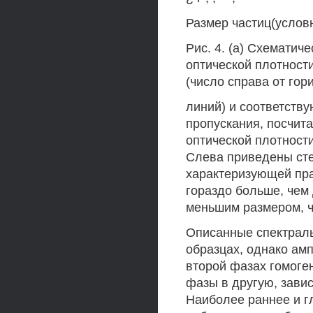
Размер частиц(услов
Рис. 4. (а) Схемати
оптической плотност
(число справа от гор
линий) и соответств
пропускания, посчит
оптической плотност
Слева приведены сте
характеризующей прав
гораздо больше, чем 
меньшим размером, ч
Описанные спектрал
образцах, однако ам
второй фазах гомоген
фазы в другую, завис
Наиболее раннее и г