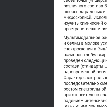
своей точке («пшерс
различного состава 
пшерспектральных из
микроскописй. Испол
изучить химический 
пространствешшм раз
Мультимодальное ра
и белка) в молоке у
спектроскопии в Вид
размеров глобул жир
проведен следующий 
состава (стандарты 
одновременной регис
Характер спектральн
последовательно сме
ростом спектральной
при относительно сла
падением интенсивно
600-750 нм) при высо