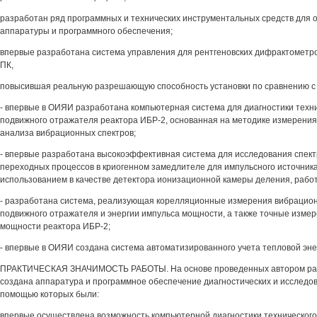
разработан ряд программных и технических инструментальных средств для 
аппаратуры и программного обеспечения;
впервые разработана система управления для рентгеновских дифрактометро
ПК,
повысившая реальную разрешающую способность установки по сравнению с 
- впервые в ОИЯИ разработана компьютерная система для диагностики техн
подвижного отражателя реактора ИБР-2, основанная на методике измерения
анализа вибрационных спектров;
- впервые разработана высокоэффективная система для исследования спект
переходных процессов в криогенном замедлителе для импульсного источника
использованием в качестве детектора ионизационной камеры деления, рабо
- разработана система, реализующая корелляционные измерения вибрацион
подвижного отражателя и энергии импульса мощности, а также точные изме
мощности реактора ИБР-2;
- впервые в ОИЯИ создана система автоматизированного учета тепловой эне
ПРАКТИЧЕСКАЯ ЗНАЧИМОСТЬ РАБОТЫ. На основе проведенных автором раз
создана аппаратура и программное обеспечение диагностических и исследов
помощью которых были:
впервые осуществлена возможность компьютерной диагностики технического