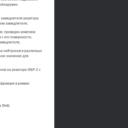
 обнаружен
о замедлителя реактора
вом замедлителе;
я, проведен комплекс
с его поверхности,
замедлителя;
ра нейтронов в различных
ное значение для
нов на реакторе ИБР-2 с
ифракции в рамках
в ЛНФ;