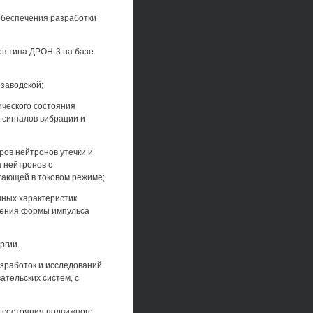
обеспечения разработки
в типа ДРОН-3 на базе
заводской;
ического состояния
 сигналов вибрации и
ров нейтронов утечки и
 нейтронов с
тающей в токовом режиме;
ных характеристик
рения формы импульса
ргии.
работок и исследований
ательских систем, с
 состояния подвижного