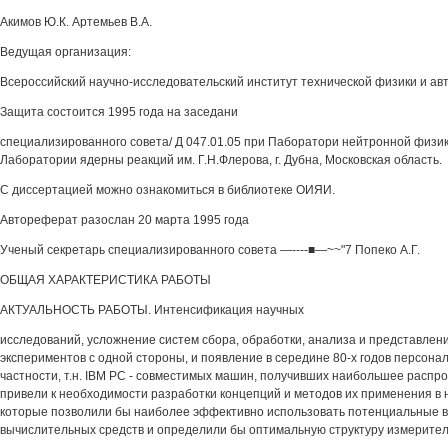
Акимов Ю.К. Артемьев В.А.
Ведущая организация:
Всероссийский научно-исследовательский институт технической физики и авт
Защита состоится 1995 года на заседани
специализированного совета/ Д 047.01.05 при Паборатори нейтронной физик
Лаборатории ядерны реакций им. Г.Н.Флерова, г. Дубна, Московская область.
С диссертацией можно ознакомиться в библиотеке ОИЯИ.
Автореферат разослан 20 марта 1995 года
Ученый секретарь специализированного совета —----■—~~"7 Попеко А.Г.
ОБЩАЯ ХАРАКТЕРИСТИКА РАБОТЫ
АКТУАЛЬНОСТЬ РАБОТЫ. Интенсификация научных
исследований, усложнение систем сбора, обработки, анализа и представлен
экспериментов с одной стороны, и появление в середине 80-х годов персонал
частности, т.н. IBM PC - совместимых машин, получивших наибольшее распро
привели к необходимости разработки концепций и методов их применения в 
которые позволили бы наиболее эффективно использовать потенциальные в
вычислительных средств и определили бы оптимальную структуру измерител