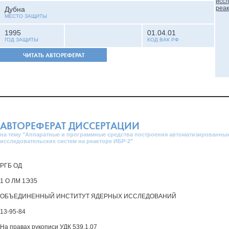
Дубна
МЕСТО ЗАЩИТЫ
1995
01.04.01
ГОД ЗАЩИТЫ
КОД ВАК РФ
ЧИТАТЬ АВТОРЕФЕРАТ
АВТОРЕФЕРАТ ДИССЕРТАЦИИ
на тему "Аппаратные и программные средства построения автоматизированных
исследовательских систем на реакторе ИБР-2"
РГБ ОД
1 О ЛМ 1Э35
ОБЪЕДИНЕННЫЙ ИНСТИТУТ ЯДЕРНЫХ ИССЛЕДОВАНИЙ
13-95-84
На правах рукописи УДК 539.1.07