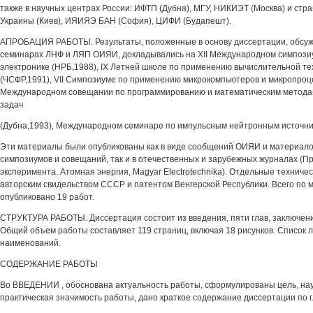
также в научных центрах России: ИФТП (Дубна), МГУ, НИКИЭТ (Москва) и стр
Украины (Киев), ИЯИЯЭ БАН (София), ЦИФИ (Будапешт).
АПРОБАЦИЯ РАБОТЫ. Результаты, положенные в основу диссертации, обсуж
семинарах ЛНФ и ЛЯП ОИЯИ, докладывались на XII Международном симпози
электронике (НРБ,1988), IX Летней школе по применению вычислительной те
(ЧСФР,1991), VII Симпозиуме по применению микрокомпьютеров и микропроце
Международном совещании по программированию и математическим метода
задач
(Дубна,1993), Международном семинаре по импульсным нейтронным источник
Эти материалы были опубликованы как в виде сообщений ОИЯИ и материал
симпозиумов и совещаний, так и в отечественных и зарубежных журналах (П
эксперимента. Атомная энергия, Magyar Electrotechnika). Отдельные техни
авторским свидельством СССР и патентом Венгерской Республики. Всего по
опубликовано 19 работ.
СТРУКТУРА РАБОТЫ. Диссертация состоит из введения, пяти глав, заключени
Общий объем работы составляет 119 страниц, включая 18 рисунков. Список 
наименований.
СОДЕРЖАНИЕ РАБОТЫ
Во ВВЕДЕНИИ , обоснована актуальность работы, сформулированы цель, нау
практическая значимость работы, дано краткое содержание диссертации по г