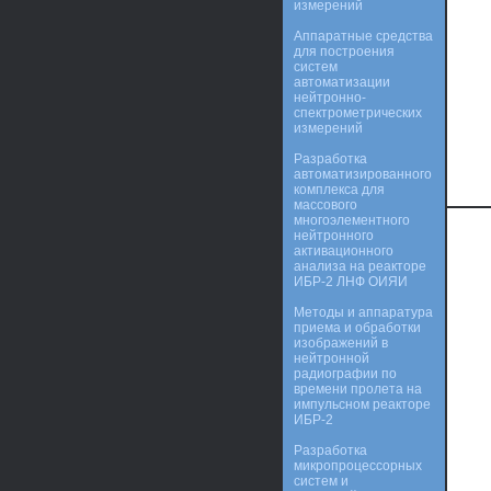
измерений
Аппаратные средства
для построения
систем
автоматизации
нейтронно-
спектрометрических
измерений
Разработка
автоматизированного
комплекса для
массового
многоэлементного
нейтронного
активационного
анализа на реакторе
ИБР-2 ЛНФ ОИЯИ
Методы и аппаратура
приема и обработки
изображений в
нейтронной
радиографии по
времени пролета на
импульсном реакторе
ИБР-2
Разработка
микропроцессорных
систем и