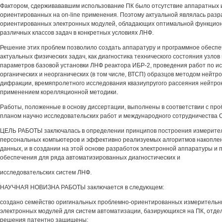
Фактором, сдерживававшим использование ПК было отсутствие аппаратных 
ориентированных на on-line применения. Поэтому актуальной являлась разр
ориентированных электронных модулей, обладающих оптимальной функцион
различных классов задач в конкретных условиях ЛНФ.
Решение этих проблем позволило создать аппаратуру и программное обеспе
актуальных физических задач, как диагностика технического состояния узлов
параметров базовой установки ЛНФ реактора ИБР-2, проведения работ по и
органических и неорганических (в том числе, ВТСП) образцов методом нейтр
дифракции, времяпролетного исследования квазиупругого рассеяния нейтрон
применением корелляционной методики.
Работы, положенные в основу диссертации, выполнены в соответствии с пр
планом научно исследовательских работ и международного сотрудничества
ЦЕЛЬ РАБОТЫ заключалась в определении принципов построения измерител
персональных компьютеров и эффективно реализуемых алгоритмов накопле
данных, и в создании на этой основе разработок электронной аппаратуры и 
обеспечения для ряда автоматизированных диагностических и
исследовательских систем ЛНФ.
НАУЧНАЯ НОВИЗНА РАБОТЫ заключается в следующем:
создано семейство оригинальных проблемно-ориентированных измерительн
электронных модулей для систем автоматизации, базирующихся на ПК, отде
решения патентно защищены;