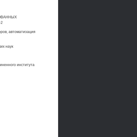
ОВАННЫХ
-2
оров, автоматизация
их наук
иненного института