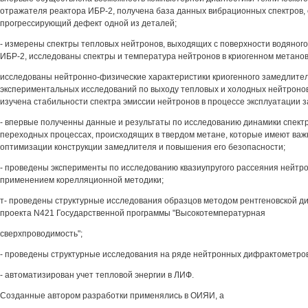
отражателя реактора ИБР-2, получена база данных вибрационных спектров,
прогрессирующий дефект одной из деталей;
- измерены спектры тепловых нейтронов, выходящих с поверхности водяног
ИБР-2, исследованы спектры и температура нейтронов в криогенном метано
исследованы нейтронно-физические характеристики криогенного замедлител
экспериментальных исследований по выходу тепловых и холодных нейтронов 
изучена стабильности спектра эмиссии нейтронов в процессе эксплуатации 
- впервые полученны данные и результаты по исследованию динамики спект
переходных процессах, происходящих в твердом метане, которые имеют важ
оптимизации конструкции замедлителя и повышения его безопасности;
- проведены эксперименты по исследованию квазиупругого рассеяния нейтро
применением корелляционной методики;
т- проведены структурные исследования образцов методом рентгеновской д
проекта N421 Государственной программы "Высокотемпературная
сверхпроводимость";
- проведены структурные исследования на ряде нейтронных дифрактометро
- автоматизирован учет тепловой энергии в ЛИФ.
Созданные автором разработки применялись в ОИЯИ, а