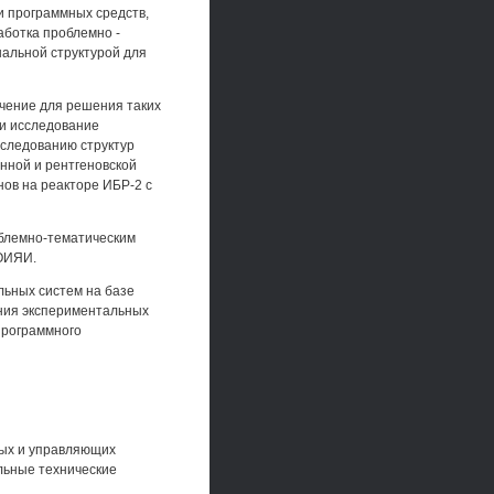
и программных средств,
аботка проблемно -
альной структурой для
чение для решения таких
 и исследование
сследованию структур
онной и рентгеновской
ов на реакторе ИБР-2 с
облемно-тематическим
 ОИЯИ.
ьных систем на базе
ния экспериментальных
программного
ых и управляющих
льные технические