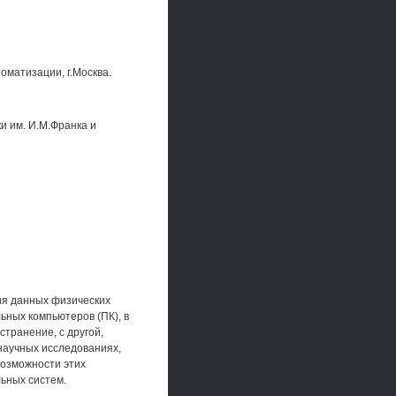
оматизации, г.Москва.
и им. И.М.Франка и
ия данных физических
ьных компьютеров (ПК), в
странение, с другой,
научных исследованиях,
озможности этих
ьных систем.