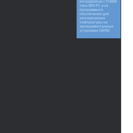
интерфейсов с ПЭВМ
типа IBM PC и их
программного
обеспечения для
регулирования
температуры на
экспериментальных
установках ОИЯИ