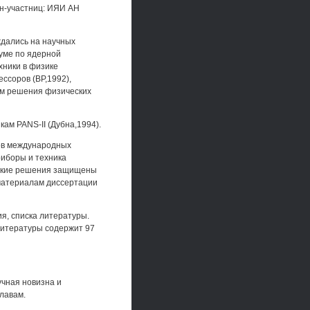
ан-участниц: ИЯИ АН
дались на научных
уме по ядерной
хники в физике
ссоров (BP,1992),
м решения физических
ам PANS-II (Дубна,1994).
ов международных
риборы и техника
ческие решения защищены
 материалам диссертации
я, списка литературы.
литературы содержит 97
чная новизна и
лавам.