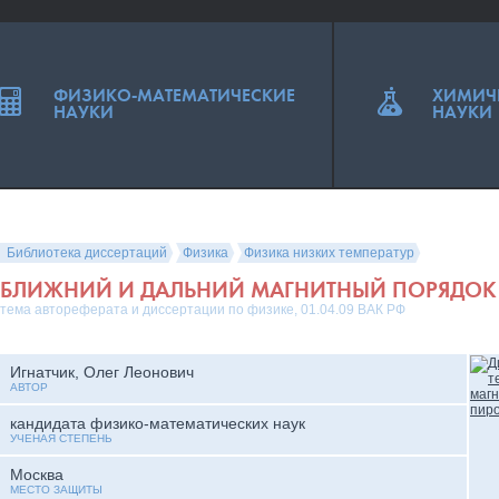
ФИЗИКО-МАТЕМАТИЧЕСКИЕ
ХИМИЧ
НАУКИ
НАУКИ
Библиотека диссертаций
Физика
Физика низких температур
БЛИЖНИЙ И ДАЛЬНИЙ МАГНИТНЫЙ ПОРЯДОК
тема автореферата и диссертации по физике, 01.04.09 ВАК РФ
Игнатчик, Олег Леонович
АВТОР
кандидата физико-математических наук
УЧЕНАЯ СТЕПЕНЬ
Москва
МЕСТО ЗАЩИТЫ