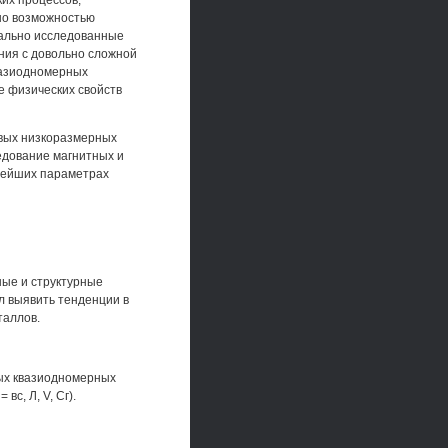
их процессов,
но возможностью
тально исследованные
ния с довольно сложной
вазиодномерных
е физических свойств
овых низкоразмерных
ледование магнитных и
нейших параметрах
ные и структурные
 выявить тенденции в
таллов.
вых квазиодномерных
с, Л, V, Сг).