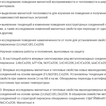
• исследование поведения магнитной восприимчивости и теплоемкости в ши
интервале.
• выделение магнитной теплоемкости для изучения ее поведения и получен
зависимостей магнитных энтропий.
• выявление тенденций в изменении поведения изоструктурных соединений п
ве, а также исследование изменений магнитных свойств при переходе от одн
к другому.
• исследование поведения намагниченности от поля для установления свойст
пироксенах (1л,На)Сг(81,Се)20б.
Научная новизна работы и положения, выносимые на защиту
1. В настоящей работе впервые синтезирован ряд металлооксидных соедине
пироксена: 1л8сСе20б, ЬП^гОв, №УСе2Об, 1лСг81206,1лСгСе2Об, ЫаСгСе20
2. Впервые исследованы магнитные и тепловые свойства новых квазиодном
соединений на основе ванадия (Гл,№)У(81,Се)20б. Установлены тенденции 
свойств при замене ионов 1л на N8 и на ве. Обнаружены переходы в антифе
состояние при низких температурах.
3. Впервые исследованы магнитные и тепловые свойства квазиодномерных 
соединений на основе хрома (1л,Ка)Сг(81,Ое)2Об. В обширном семействе м
соединений со структурой пироксена обнаружено соединение 'с'фб^ЙМйгнИ
№СгСе2Об. Магнитные и