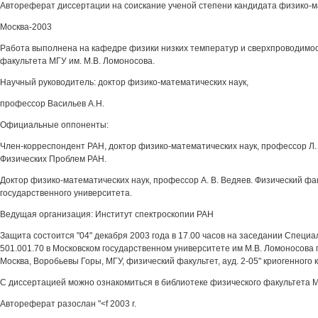
Автореферат диссертации на соискание ученой степени кандидата физико-м
Москва-2003
Работа выполнена на кафедре физики низких температур и сверхпроводимо
факультета МГУ им. М.В. Ломоносова.
Научный руководитель: доктор физико-математических наук,
профессор Васильев А.Н.
Официальные оппоненты:
Член-корреспондент РАН, доктор физико-математических наук, профессор Л.
Физических Проблем РАН.
Доктор физико-математических наук, профессор А. В. Ведяев. Физический фа
государственного университета.
Ведущая организация: Институт спектроскопии РАН
Защита состоится "04" декабря 2003 года в 17.00 часов на заседании Специ
501.001.70 в Московском государственном университете им М.В. Ломоносова п
Москва, Воробьевы Горы, МГУ, физический факультет, ауд. 2-05" криогенного 
С диссертацией можно ознакомиться в библиотеке физического факультета М
Автореферат разослан "<f 2003 г.