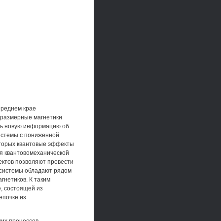
ереднем крае
оразмерные магнетики
ать новую информацию об
истемы с пониженной
оторых квантовые эффекты
я квантовомеханической
ектов позволяют провести
 системы обладают рядом
гнетиков. К таким
, состоящей из
епочке из