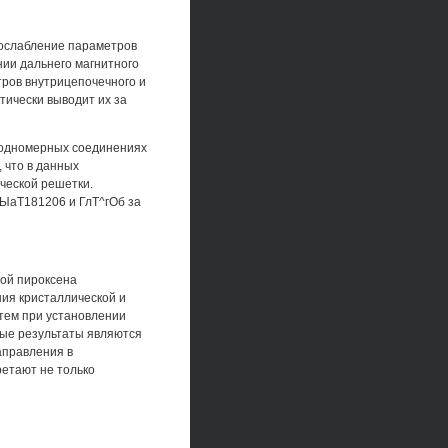
 ослабление параметров
нии дальнего магнитного
ров внутрицепочечного и
ически выводит их за
иодномерных соединениях
 что в данных
ческой решетки.
 ЫаТ181206 и ГлТ^гОб за
ой пироксена
ния кристаллической и
тем при установлении
ные результаты являются
аправления в
етают не только