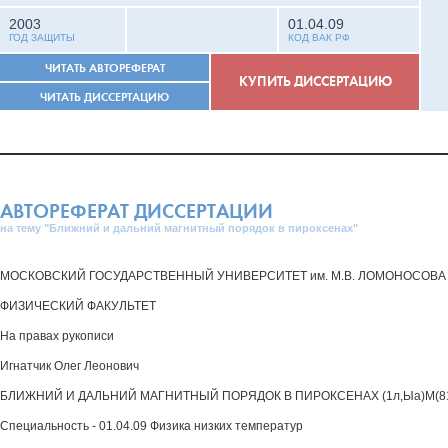
2003
01.04.09
ГОД ЗАЩИТЫ
КОД ВАК РФ
ЧИТАТЬ АВТОРЕФЕРАТ
КУПИТЬ ДИССЕРТАЦИЮ
ЧИТАТЬ ДИССЕРТАЦИЮ
АВТОРЕФЕРАТ ДИССЕРТАЦИИ
на тему "Ближний и дальний магнитный порядок в пироксенах"
МОСКОВСКИЙ ГОСУДАРСТВЕННЫЙ УНИВЕРСИТЕТ им. М.В. ЛОМОНОСОВА
ФИЗИЧЕСКИЙ ФАКУЛЬТЕТ
На правах рукописи
Игнатчик Олег Леонович
БЛИЖНИЙ И ДАЛЬНИЙ МАГНИТНЫЙ ПОРЯДОК В ПИРОКСЕНАХ (1л,Ыа)М(81,0е)2
Специальность - 01.04.09 Физика низких температур