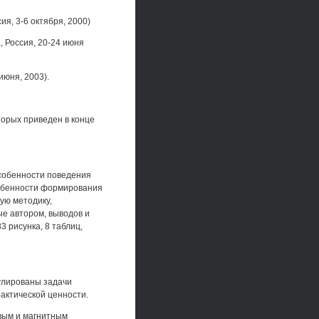
я, 3-6 октября, 2000)
 Россия, 20-24 июня
июня, 2003).
торых приведен в конце
особенности поведения
собенности формирования
ую методику,
е автором, выводов и
 рисунка, 8 таблиц,
улированы задачи
актической ценности.
овым и магнитным