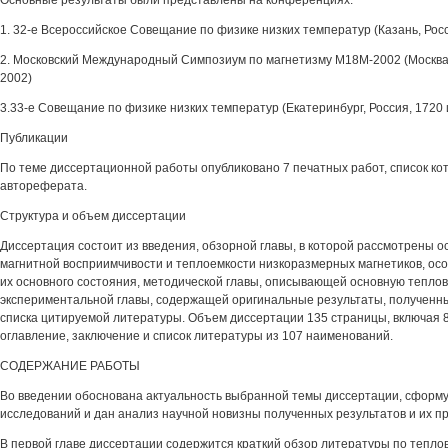
Основные результаты были представлены на конференциях:
1. 32-е Всероссийское Совещание по физике низких температур (Казань, Росси
2. Московский Международный Симпозиум по магнетизму М18М-2002 (Москва,
2002)
3.33-е Совещание по физике низких температур (Екатеринбург, Россия, 1720 
Публикации
По теме диссертационной работы опубликовано 7 печатных работ, список ко
автореферата.
Структура и объем диссертации
Диссертация состоит из введения, обзорной главы, в которой рассмотрены 
магнитной восприимчивости и теплоемкости низкоразмерных магнетиков, о
их основного состояния, методической главы, описывающей основную теплов
экспериментальной главы, содержащей оригинальные результаты, полученны
списка цитируемой литературы. Объем диссертации 135 страницы, включая 83
оглавление, заключение и список литературы из 107 наименований.
СОДЕРЖАНИЕ РАБОТЫ
Во введении обоснована актуальность выбранной темы диссертации, сформ
исследований и дан анализ научной новизны полученных результатов и их пр
В первой главе диссертации содержится краткий обзор литературы по тепл