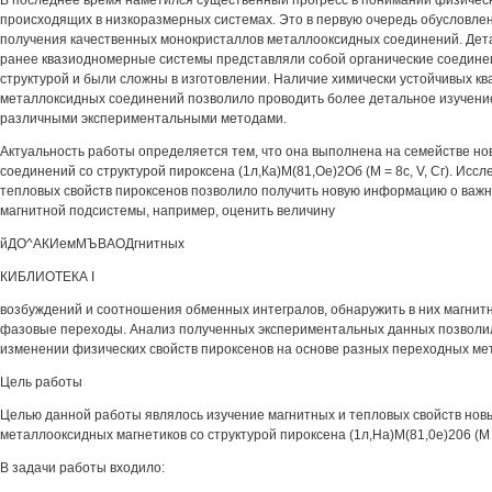
В последнее время наметился существенный прогресс в понимании физическ
происходящих в низкоразмерных системах. Это в первую очередь обусловле
получения качественных монокристаллов металлооксидных соединений. Де
ранее квазиодномерные системы представляли собой органические соедине
структурой и были сложны в изготовлении. Наличие химически устойчивых к
металлоксидных соединений позволило проводить более детальное изучени
различными экспериментальными методами.
Актуальность работы определяется тем, что она выполнена на семействе н
соединений со структурой пироксена (1л,Ка)М(81,Ое)2Об (М = 8с, V, Сг). Исс
тепловых свойств пироксенов позволило получить новую информацию о важ
магнитной подсистемы, например, оценить величину
йДО^АКИемМЪВАОДгнитных
КИБЛИОТЕКА I
возбуждений и соотношения обменных интегралов, обнаружить в них магнит
фазовые переходы. Анализ полученных экспериментальных данных позволил
изменении физических свойств пироксенов на основе разных переходных ме
Цель работы
Целью данной работы являлось изучение магнитных и тепловых свойств но
металлооксидных магнетиков со структурой пироксена (1л,На)М(81,0е)206 (М = в
В задачи работы входило: