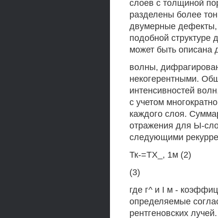
слоев с толщиной по
разделены более то
двумерные дефекты,
подобной структуре 
может быть описана 
волны, дифрагирован
некогерентными. Общ
интенсивностей волн
с учетом многократн
каждого слоя. Сумм
отражения для Ы-сло
следующими рекурр
Тк-=ТХ_, 1м (2)
(3)
где г^ и I м - коэфф
определяемые соглас
рентгеновских лучей.