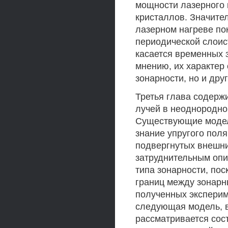
мощности лазерного 
кристаллов. Значите
лазерном нагреве п
периодической слоист
касается временных 
мнению, их характер
зонарности, но и дру
Третья глава содерж
лучей в неоднородно 
Существующие модел
знание упругого пол
подвергнутых внешни
затруднительным опи
типа зонарности, пос
границ между зонарн
полученных эксперим
следующая модель, 
рассматривается со