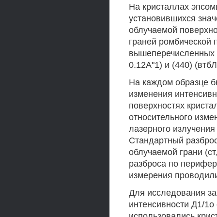
На кристаллах эпсом
установившихся знач
облучаемой поверхно
граней ромбической 
вышеперечисленных д
0.12А"1) и (440) (втбЛ
На каждом образце б
изменения интенсивн
поверхностях криста
относительного изме
лазерного излучения
Стандартный разброс 
облучаемой грани (ст
разброса по перифери
измерения проводили
Для исследования за
интенсивности Д1/1о
использовались крис