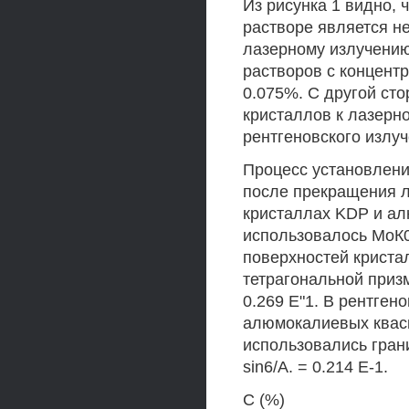
Из рисунка 1 видно, 
растворе является н
лазерному излучени
растворов с концент
0.075%. С другой ст
кристаллов к лазерн
рентгеновского излуч
Процесс установлени
после прекращения л
кристаллах KDP и ал
использовалось МоК0
поверхностей криста
тетрагональной призм
0.269 Е"1. В рентген
алюмокалиевых квасц
использовались грани
sin6/A. = 0.214 Е-1.
С (%)