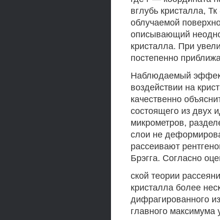
вглубь кристалла, Тк
облучаемой поверхнос
описывающий неодно
кристалла. При увел
постепенно приближа
Наблюдаемый эффект
воздействии на крис
качественно объясни
состоящего из двух 
микрометров, раздел
слои не деформирова
рассеивают рентгено
Брэгга. Согласно оц
ской теории рассеян
кристалла более нес
дифрагированного и
главного максимума 