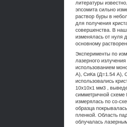
литературы известно
эпсомита сильно изм
раствор буры в небо
для получения крист
совершенства. В наш
изменялась от нуля 
основному растворен
Эксперименты по изм
лазерного излучения
использованием моно
А), СиКа (Д=1.54 А),
использовались крис
10x10x1 мм3 , выве
симметричной схеме 
измерялась по со-сх
образца покрывалас
пленкой. Область па
облучалась лазерным