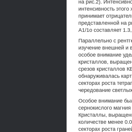
на рис.2). Интенсив
интенсивность этого 
принимает отрицател
представленной на р
А1/1о составляет 1.3
Параллельно с рент
изучение внешней и 
особое внимание уде
кристаллов, выращен
срезов кристаллов К
обнаруживалась карт
секторах роста тетр
чередование светлых
Особое внимание бы
сернокислого магния
Кристаллы, выращенн
количестве менее 0.
секторах роста гране