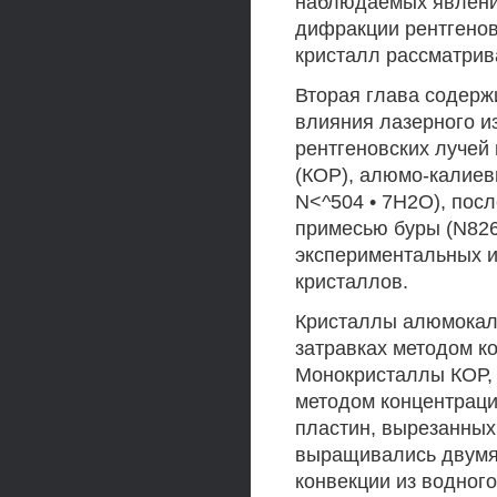
наблюдаемых явлений
дифракции рентгенов
кристалл рассматрив
Вторая глава содерж
влияния лазерного 
рентгеновских лучей
(КОР), алюмо-калиевы
N<^504 • 7Н2О), пос
примесью буры (N826
экспериментальных и
кристаллов.
Кристаллы алюмокал
затравках методом ко
Монокристаллы КОР, 
методом концентраци
пластин, вырезанных
выращивались двумя
конвекции из водного