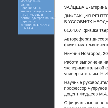
Исследование
влияния
ЗАЙЦЕВА Екатерина
неоднородных
внешних воздействий
на оптические и
ДИФРАКЦИЯ РЕНТГ
рентгенодифракционные
В УСЛОВИЯХ НЕОД
параметры
кристаллов LiNbO3 и
KH2 PO4
01.04.07 -физика тве
Автореферат диссерт
физико-математическ
Нижний Новгород, 20
Работа выполнена на
экспериментальной ф
университета им. Н.И
Научные руководител
профессор Чупрунов 
доцент Фаддеев М.А.
Официальные оппонен