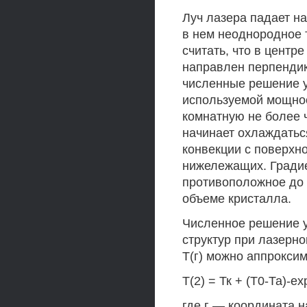
Луч лазера падает н
в нем неоднородное 
считать, что в центр
направлен перпендик
численные решение у
используемой мощнос
комнатную не более 
начинает охлаждаться
конвекции с поверхно
нижележащих. Градие
противоположное до 
объеме кристалла.
Численное решение 
структур при лазерн
Т(г) можно аппрокси
Т(2) = Тк + (Т0-Та)-ехр
где г — координата 