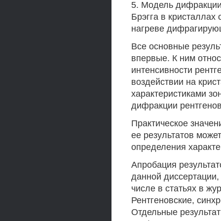
5. Модель дифракции
Брэгга в кристаллах
нагреве дифрагирую
Все основные резуль
впервые. К ним отно
интенсивности рентг
воздействии на крис
характеристиками зо
дифракции рентгеновс
Практическое значени
ее результатов може
определения характе
Апробация результат
данной диссертации, 
числе в статьях в жу
Рентгеновские, синх
Отдельные результа