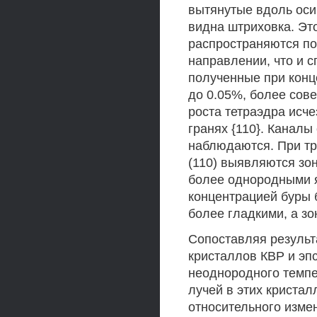
вытянутые вдоль оси 
видна штриховка. Это
распространяются по 
направлении, что и 
полученные при конц
до 0.05%, более сов
роста тетраэдра исч
гранях {110}. Каналы
наблюдаются. При тр
(110) выявляются зо
более однородными я
концентрацией буры 
более гладкими, а зо
Сопоставляя результ
кристаллов КВР и эп
неоднородного темпе
лучей в этих кристал
относительного изме