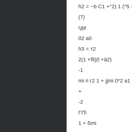
h2 = ~b С1 +°2) 1 (^5 
(7)
где
02 а0
h3 = т2
2(1 +fli)(l +ä2)
-1
mi ri г2 1 + jjmi 0*2 а1
+
-2
ГП\
1 + ßmi