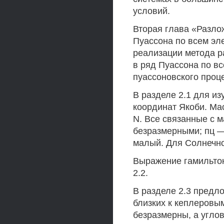
условий.
Вторая глава «Разло
Пуассона по всем эл
реализации метода р
в ряд Пуассона по в
пуассоновского проц
В разделе 2.1 для и
координат Якоби. Масс
N. Все связанные с 
безразмерными; пц —
малый. Для Солнечно
Выражение гамильтон
2.2.
В разделе 2.3 предл
близких к кеплеровы
безразмерны, а угло