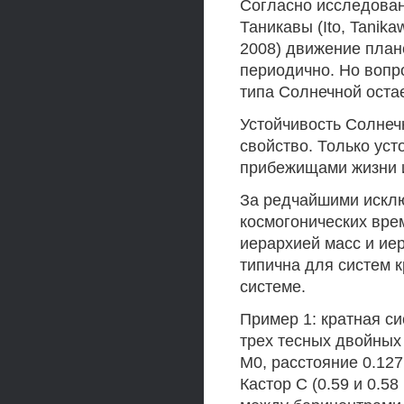
Согласно исследовани
Таникавы (Ito, Tanika
2008) движение плане
периодично. Но вопр
типа Солнечной оста
Устойчивость Солнеч
свойство. Только ус
прибежищами жизни и
За редчайшими исклю
космогонических вре
иерархией масс и ие
типична для систем к
системе.
Пример 1: кратная си
трех тесных двойных 
М0, расстояние 0.127 а
Кастор С (0.59 и 0.58 