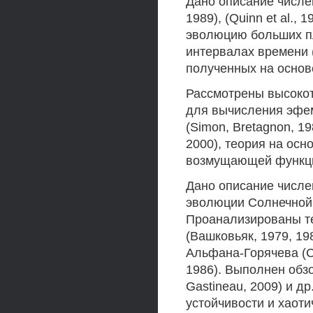
Дано описание численны
1989), (Quinn et al., 
эволюцию больших п
интервалах времени 
полученных на основе
Рассмотрены высокот
для вычисления эфем
(Simon, Bretagnon, 1
2000), теория на ос
возмущающей функции 
Дано описание числе
эволюции Солнечной 
Проанализированы те
(Вашковьяк, 1979, 19
Альфана-Горячева (С
1986). Выполнен обзор
Gastineau, 2009) и д
устойчивости и хаот