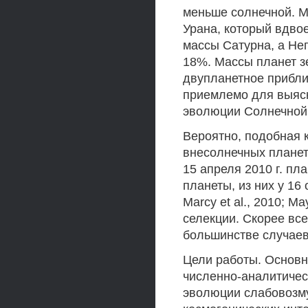
меньше солнечной. М
Урана, который вдво
массы Сатурна, а Не
18%. Массы планет з
двупланетное прибл
приемлемо для выясн
эволюции Солнечной
Вероятно, подобная 
внесолнечных планет
15 апреля 2010 г. пл
планеты, из них у 16
Marcy et al., 2010; M
селекции. Скорее все
большинстве случаев
Цели работы. Основн
численно-аналитичес
эволюции слабовозм