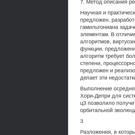
7. Метод описания р
Научная и практичес
предложен, разработ
гамильтониана задач
элементам. В отличи
алгоритмов, виртуоз
функции, предложенн
алгоритм требует бо
степени, процессорно
предложен и реализо
делает эти недостат
Выполнение осредня
Хори-Депри для сис
ц3 позволило получи
орбитальной эволюци
3
Разложения, в котор