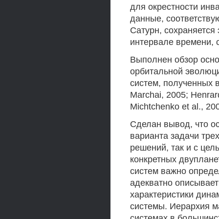
для окрестности инв
данные, соответств
Сатурн, сохраняется
интервале времени, 
Выполнен обзор осно
орбитальной эволюци
систем, полученных в 
Marchai, 2005; Henrard
Michtchenko et al., 20
Сделан вывод, что о
варианта задачи тре
решений, так и с це
конкретных двуплане
систем важно опреде
адекватно описывает
характеристики дина
системы. Иерархия м
системах в большинс