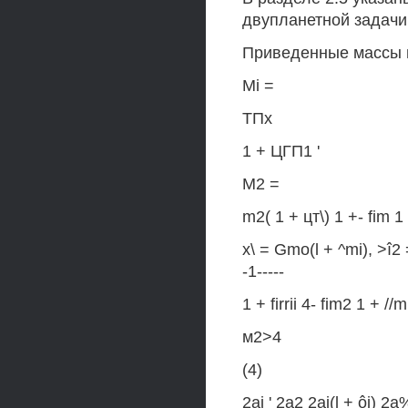
двупланетной задачи 
Приведенные массы 
Mi =
ТПх
1 + ЦГП1 '
М2 =
m2( 1 + цт\) 1 +- fim 1 
х\ = Gmo(l + ^mi), >
-1-----
1 + firrii 4- fim2 1 + //m
м2>4
(4)
2ai ' 2а2 2aj(l + ôi)