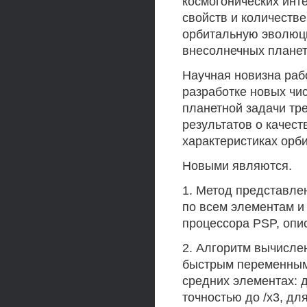
космогонических инт
свойств и количеств
орбитальную эволюц
внесолнечных планет
Научная новизна раб
разработке новых чи
планетной задачи тре
результатов о качес
характеристиках орб
Новыми являются.
1. Метод представле
по всем элементам и
процессора PSP, опис
2. Алгоритм вычисл
быстрым переменным
средних элементах: 
точностью до /х3, дл