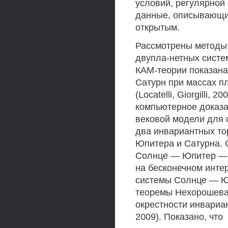
условий, регулярной
данные, описывающие
открытым.
Рассмотрены методы
двупла-нетных систем
КАМ-теории показан
Сатурн при массах пл
(Locatelli, Giorgilli
компьютерное доказа
вековой модели для
два инвариантных т
Юпитера и Сатурна. 
Солнце — Юпитер — 
на бесконечном инте
системы Солнце — Ю
теоремы Нехорошева
окрестности инвариант
2009). Показано, что