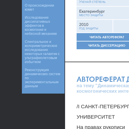
УЧЕНАЯ СТЕПЕНЬ
О происхождении
комет
Екатеринбург
МЕСТО ЗАЩИТЫ
Исследование
диссипативных
2010
эффектов в
ГОД ЗАЩИТЫ
космогонии и
небесной механике
ЧИТАТЬ АВТОРЕФЕРАТ
Спектральное и
ЧИТАТЬ ДИССЕРТАЦИЮ
колориметрическое
исследование
некоторых галактик с
ультрафиолетовым
избытком
Реконструкция
динамических систем
АВТОРЕФЕРАТ
по
экспериментальным
на тему "Динамическа
данным
космогонических инт
/I САНКТ-ПЕТЕРБУ
УНИВЕРСИТЕТ
На правах рукописи