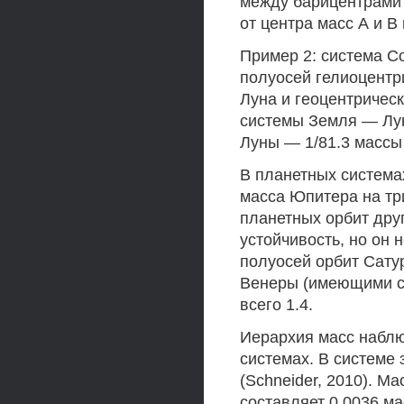
между барицентрами п
от центра масс А и В 
Пример 2: система 
полуосей гелиоцентр
Луна и геоцентричес
системы Земля — Лун
Луны — 1/81.3 массы
В планетных системах
масса Юпитера на тр
планетных орбит друг
устойчивость, но он
полуосей орбит Сату
Венеры (имеющими с
всего 1.4.
Иерархия масс наблю
системах. В системе
(Schneider, 2010). М
составляет 0.0036 м