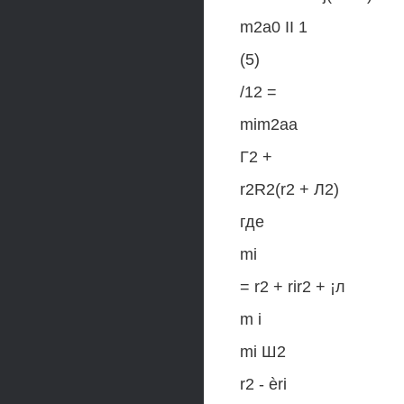
m2a0 II 1
(5)
/12 =
mim2aa
Г2 +
r2R2(r2 + Л2)
где
mi
= r2 + rir2 + ¡л
m i
mi Ш2
r2 - èri