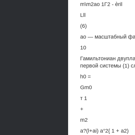
m\m2ao 1Г2 - èril
Lll
(6)
ао — масштабный факто
10
Гамильтониан двупла
первой системы (1) 
h0 =
Gm0
т 1
+
m2
a?(l+ai) а°2{ 1 + а2)