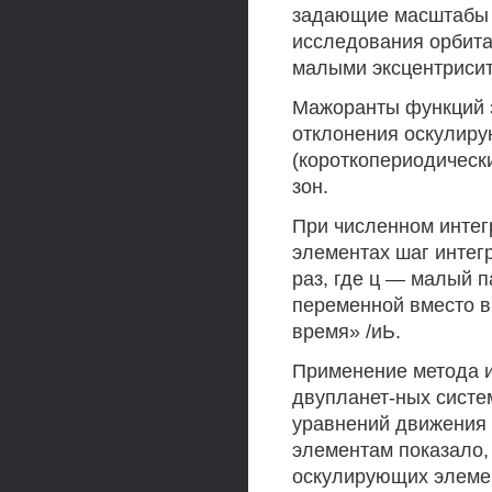
задающие масштабы 
исследования орбит
малыми эксцентрисит
Мажоранты функций 
отклонения оскулиру
(короткопериодическ
зон.
При численном интег
элементах шаг интег
раз, где ц — малый п
переменной вместо в
время» /иЬ.
Применение метода и
двупланет-ных систе
уравнений движения
элементам показало,
оскулирующих элемен