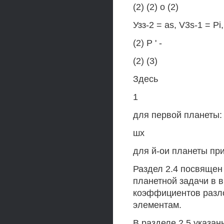
(2) (2) о (2)
Узз-2 = as, V3s-1 = Pi,
(2) P ' -
(2) (3)
Здесь
1
для первой планеты: г
шх
для й-ои планеты при 
Раздел 2.4 посвящен
планетной задачи в 
коэффициентов разло
элементам.
В разделе 2.5 указа