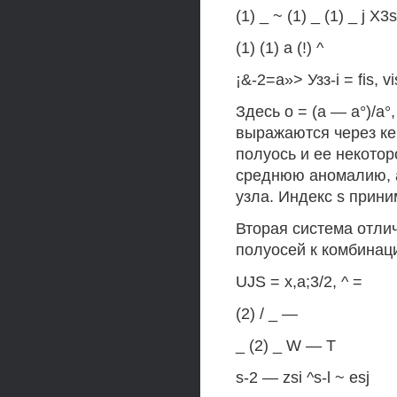
(1) _ ~ (1) _ (1) _ j X
(1) (1) a (!) ^
¡&-2=a»> Узз-i = fis, vi
Здесь о = (a — a°)/a°, I
выражаются через кепл
полуось и ее некотор
среднюю аномалию, а
узла. Индекс s прини
Вторая система отли
полуосей к комбинац
UJS = х,а;3/2, ^ =
(2) / _ —
_ (2) _ W — Т
s-2 — zsi ^s-l ~ esj