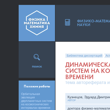
ФИЗИКО-МАТЕМ
НАУКИ
Библиотека диссертаций
Ас
ДИНАМИЧЕСК
поиск
СИСТЕМ НА К
ВРЕМЕНИ
тема автореферата и
Похожие работы
Орбитальная
Кузнецов, Эдуард Дмитри
эволюция
АВТОР
двупланетных систем
на космогонических
интервалах времени
доктора физико-математи