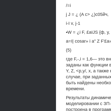
/=i
j J = ¿ (A c> ¿)с05йч,
i-I v, j-1
•W = ¿i F, £aIJS {ф, у,
а=I| cosar» i а" Z F'£a
(5)
где F,-,i = 1,6— это
заданы как функции 
Y, Z, <р,у/, х, а такж
случае, при заданных
быть найдены необх
времени.
Результаты динамиче
моделировании с ЗП-
построена в програм