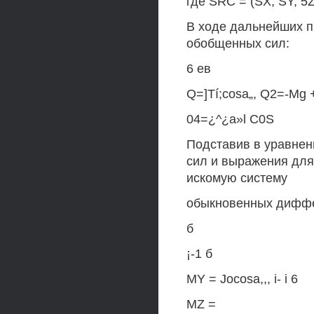
где SRC = (SX, SY, 5Z)
В ходе дальнейших 
обобщенных сил:
6 ев
Q=]Tí;cosa„, Q2=-Mg + 
04=¿^¿a»l C0S
Подставив в уравнен
сил и выражения для 
искомую систему
обыкновенных диффе
б
¡-1 б
MY = Jocosa,,, i- i 6
MZ =