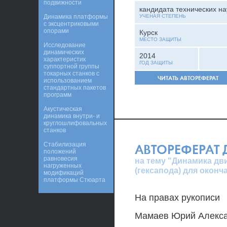
подвижности
кандидата технических на
Динамика платформы
УЧЕНАЯ СТЕПЕНЬ
с эксцентриковыми
опорами
Курск
МЕСТО ЗАЩИТЫ
Исследование
динамических
2014
характеристик
ГОД ЗАЩИТЫ
суппортной группы
токарных станков с
ЧИТАТЬ АВТОРЕФЕРАТ
использованием
стандартных пакетов
программ
Акустическая
динамика внутри- и
круглошлифовальных
станков
Стабилизация
АВТОРЕФЕРАТ
положений
равновесия
на тему "Динамика дв
нагруженных
(гексапода) для окон
модификаций
платформы Стюарта
На правах рукописи
Мамаев Юрий Алекс