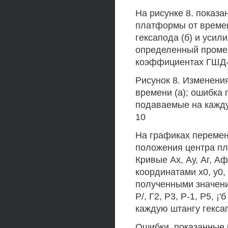
На рисунке 8. показ
платформы от времен
гексапода (б) и усил
определенный промеж
коэффициентах ГШД-ре
Рисунок 8. Изменени
времени (а); ошибка 
подаваемые на каждую
10
На графиках перемен
положения центра пл
Кривые Ах, Ау, Аг, А
координатами х0, у0,
полученными значениям
Р/, Г2, Р3, Р-1, Р5, 
каждую штангу гексап
Ошибки, показанные 