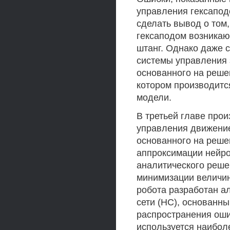
управления гексапод
сделать вывод о том,
гексаподом возника
штанг. Однако даже 
системы управления 
основанного на реше
котором производитс
модели.
В третьей главе про
управления движение
основанного на реше
аппроксимации нейр
аналитического реше
минимизации величи
робота разработан а
сети (НС), основанн
распространения оши
используется наибол