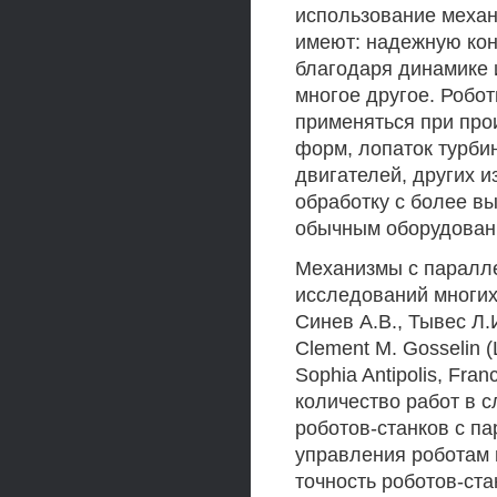
использование механ
имеют: надежную кон
благодаря динамике и
многое другое. Робо
применяться при про
форм, лопаток турби
двигателей, других 
обработку с более в
обычным оборудован
Механизмы с паралл
исследований многих 
Синев А.В., Тывес Л.И
Clement М. Gosselin (L
Sophia Antipolis, Fra
количество работ в 
роботов-станков с па
управления роботам 
точность роботов-ста