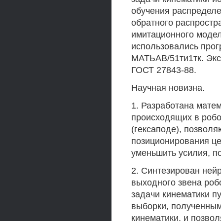
обучения распределе
обратного распростр
имитационного модел
использовались прог
МАТЬАВ/51ти1тк. Эк
ГОСТ 27843-88.
Научная новизна.
1. Разработана мате
происходящих в робо
(гексаподе), позвол
позиционирования це
уменьшить усилия, п
2. Синтезирован ней
выходного звена роб
задачи кинематики п
выборки, полученным
кинематики, и позво