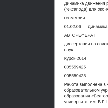
Динамика движения р
(гексапода) для око
геометрии
01.02.06 — Динамика
АВТОРЕФЕРАТ
диссертации на соис
наук
Курск-2014
005559425
005559425
Работа выполнена в
образовательном уч
образования «Белгор
университет им. В.Г.