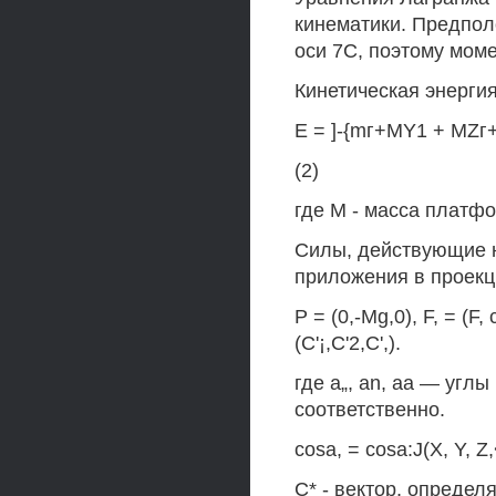
кинематики. Предпол
оси 7С, поэтому момен
Кинетическая энерги
E = ]-{mг+MY1 + MZг+
(2)
где М - масса платф
Силы, действующие н
приложения в проекц
P = (0,-Mg,0), F, = (F,
(C'¡,C'2,C',).
где a„, an, aa — угл
соответственно.
cosa, = cosa:J(X, Y, Z,<
С* - вектор, определ