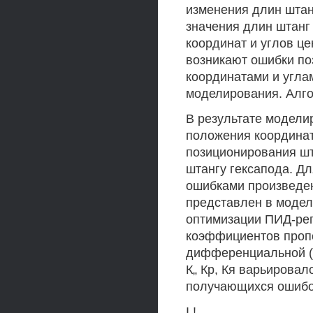
изменения длин штанг
значения длин штанг /,
координат и углов ц
возникают ошибки п
координатами и угла
моделирования. Алго
В результате модели
положения координат
позиционирования шт
штангу гексапода. Д
ошибками произведен
представлен в модели
оптимизации ПИД-рег
коэффициентов пропор
дифференциальной (
К„ Кр, Кя варьировал
получающихся ошибо
I !