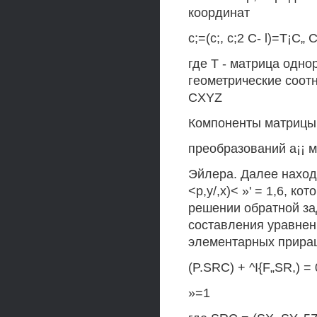
координат
с;=(с;, с;2 С- l)=T¡C„ 
где Т - матрица одно
геометрические соот
CXYZ
Компоненты матрицы
преобразований a¡¡ 
Эйлера. Далее наход
<p,у/,х)< »' = 1,6, к
решении обратной за
составления уравне
элементарных приращ
(P.SRC) + ^I{F„SR,) = 0
»=1