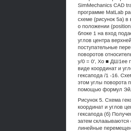
SimMechanics CAD tra
программе MatLab ра
схеме (рисунок 5а) 
о положении (position
блоке 1 на вход пода
углов центра верхней
поступательные перем
поворотов относитель
у/0 = 0', Хо ■ ДШ1ее
виде координат и уг
гексапода /1 -16. Сх
этом углы поворота
помощью формул Эй
Рисунок 5. Схема гек
координат и углов ц
гексапода (б) Полу
затем склааываются 
линейные перемещен