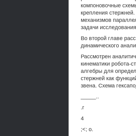
компоновочные схемы
крепления стержней.
механизмов паралле
задачи исследования
Во второй главе рас
динамического анали
Рассмотрен аналитич
кинематики робота-с
алгебры для опреде
стержней как функци
звена. Схема гексапо
_____..
.г
4
;<; о.