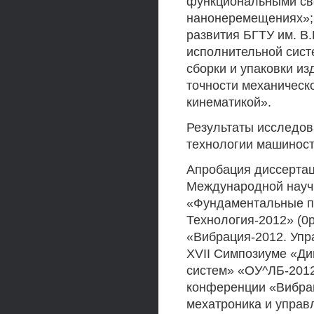
функциональными сво
нанонеремещениях»; 
развития БГТУ им. В.
исполнительной сист
сборки и упаковки из
точности механическ
кинематикой».
Результаты исследо
технологии машиностр
Апробация диссерта
Международной науч
«Фундаментальные пр
Технология-2012» (0
«Вибрация-2012. Уп
XVII Симпозиуме «Ди
систем» «ОУ^ЛБ-2012
конференции «Вибрац
мехатроника и упра