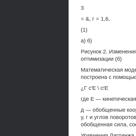
3
= &, г = 1,6,
(1)
а) б)
Рисунок 2. Изменения
оптимизации (б)
Математическая моде
построена с помощью
¿Г с'Е \ с!Е
где Е — кинетическая
д — обобщенные коо
у, г и углов поворотов
обобщенная сила, со
Уравнения Лагранжа 