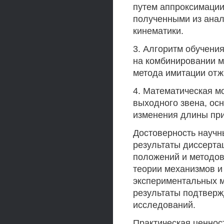
путем аппроксимаци
полученными из анал
кинематики.
3. Алгоритм обучени
на комбинировании м
метода имитации отж
4. Математическая м
выходного звена, ос
изменения длины при
Достоверность научн
результаты диссерта
положений и методов
теории механизмов и
экспериментальных м
результаты подтверж
исследований.
Практическая ценнос