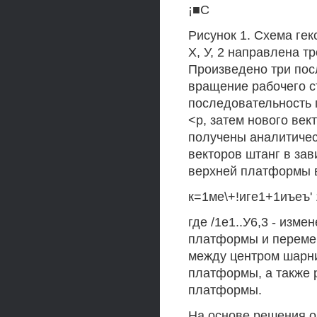
¡■С
Рисунок 1. Схема ге
X, У, 2 направлена т
Произведено три пос
вращение рабочего с
последовательность 
<р, затем нового вект
получены аналитиче
векторов штанг в за
верхней платформы в
к=1ме\+!иге1+1иъеъ' 
где /1е1..У6,3 - изм
платформы и переме
между центром шарн
платформы, а также 
платформы.
На основе решения о