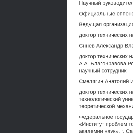
Научный руководител
Официальные оппон
Ведущая организаци
доктор технических 
Сннев Александр Вл
доктор технических 
A.A. Благонравова Ро
научный сотрудник
Смелягин Анатолий И
доктор технических н
технологический уни
теоретической механ
Федеральное госуда
«Институт проблем т
академии наук», г. С