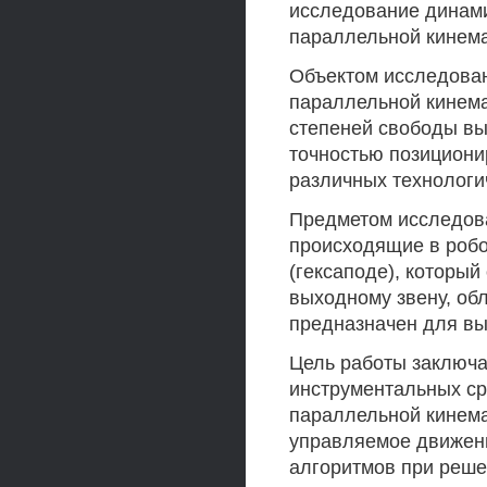
исследование динами
параллельной кинема
Объектом исследован
параллельной кинема
степеней свободы в
точностью позициони
различных технологи
Предметом исследов
происходящие в робо
(гексаподе), которы
выходному звену, об
предназначен для вы
Цель работы заключа
инструментальных ср
параллельной кинема
управляемое движени
алгоритмов при решен