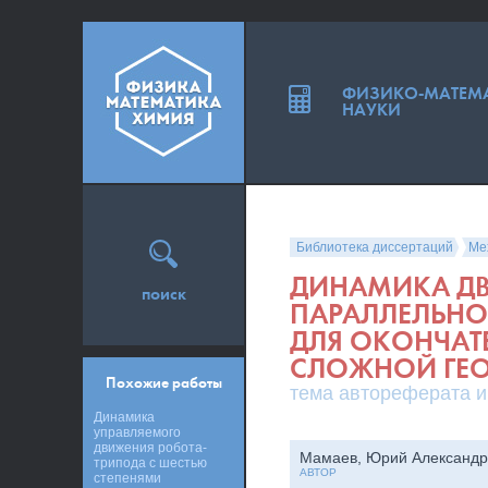
ФИЗИКО-МАТЕМ
НАУКИ
Библиотека диссертаций
Ме
ДИНАМИКА ДВ
поиск
ПАРАЛЛЕЛЬНО
ДЛЯ ОКОНЧАТ
СЛОЖНОЙ ГЕ
Похожие работы
тема автореферата и
Динамика
управляемого
движения робота-
Мамаев, Юрий Александр
трипода с шестью
АВТОР
степенями