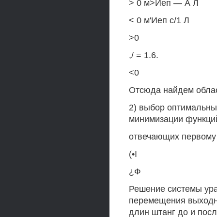
> 0 м>Иеп — А Л
< 0 м'Иеп с/1 Л
>0
,/ = 1.6.
<0
Отсюда найдем облас
2) выбор оптимальны
минимизации функци
отвечающих первому 
(•I
¿Ф
Решение системы ур
перемещения выходно
длин штанг до и посл