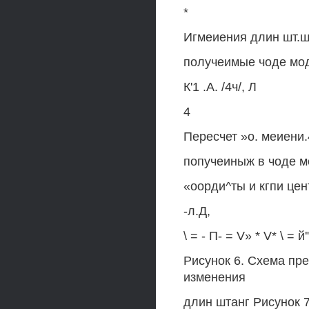
*
Игмеиения длин шт.ш
получеимые чоде мо
К'1 .А. /4ч/, Л
4
Пересчет »о. меиени.
попучеиныж в чоде м
«оорди^ты и кгпи це
-л.Д,
\ = - П- = V» * V* \ = й'
Рисунок 6. Схема пр
изменения
длин штанг Рисунок 