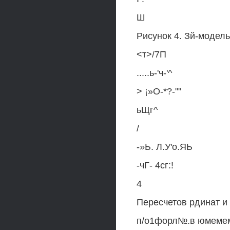
Ш
Рисунок 4. Зй-модель
<т>/7П
.....ь-'ч-'^
> ¡»О-*?-""
ьЩг^
/
-»Ь. Л.У'о.ЯЬ
-чГ- 4сг:!
4
Пересчетов рдинат и
п/о1форл№.в юмеме