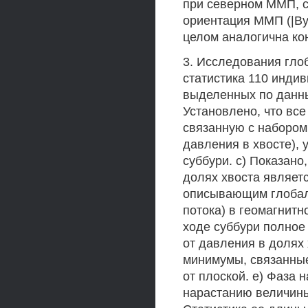
при северном ММП, с
ориентация ММП (|Ву\
целом аналогична к
3. Исследования гло
статистика 110 инди
выделенных по данны
Установлено, что вс
связанную с набором 
давления в хвосте),
суббури. c) Показано
долях хвоста являет
описывающим глобаль
потока) в геомагнитн
ходе суббури полное
от давления в долях
минимумы, связанные
от плоской. е) Фаза 
нарастанию величины