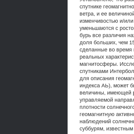
спутнике геомагнитн
ветра, и ее величин
изменчивостью и/или
уменьшаются с росто
бурь все различия на
доля больших, чем 1
сделанные во время 
реальных характерис
магнитосферы. Иссл
спутниками Интербол
для описания геомагн
индекса АЬ), может 
величины, имеющей р
управляемой направ
плотности солнечног
геомагнитную активн
наблюдений солнечно
суббурям, известным 