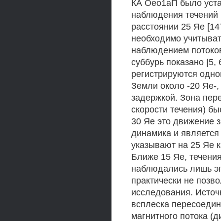
КА Оео1аП было уста
наблюдения течений 
расстоянии 25 Яе [14
необходимо учитыват
наблюдением потоков
суббурь показано |5, 
регистрируются одно
Земли около -20 Яе-,
задержкой. Зона пер
скорости течения) бы
30 Яе это движение 
динамика и является
указывают на 25 Яе 
Ближе 15 Яе, течения
наблюдались лишь эп
практически не позв
исследования. Источ
всплеска пересоедин
магнитного потока (