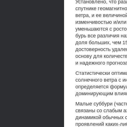
Установлено, что ра
спутнике геомагнитн
ветра, и ее величин
изменчивостью и/или
уменьшаются с росто
бурь все различия на
доля больших, чем 1
достоверность удале
основу для количест
и надежного прогноз
Статистически оптим
солнечного ветра с 
определяется формуло
доминирующим влияни
Малые суббури (част
связаны со слабым а
динамикой обычных с
проявлений каких-ли