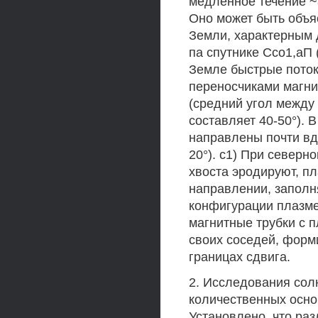
медленное течение ~8
Оно может быть объя
Земли, характерным д
па спутнике Ссо1,аП 
Земле быстрые пото
переносчиками магни
(средний угол между 
составляет 40-50°).
направлены почти вд
20°). с1) При северн
хвоста эродируют, п
направлении, заполня
конфигурации плазме
магнитные трубки с 
своих соседей, форм
границах сдвига.
2. Исследования сол
количественных основ
Установлено, что ра