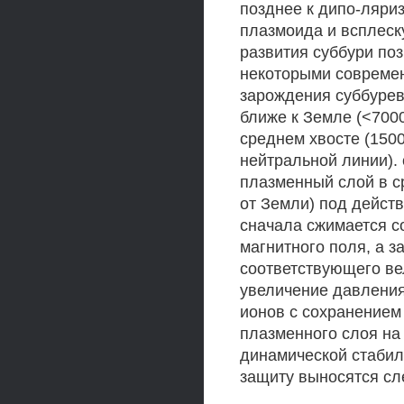
позднее к дипо-ляри
плазмоида и всплеск
развития суббури по
некоторыми совреме
зарождения суббурев
ближе к Земле (<7000
среднем хвосте (150
нейтральной линии). 
плазменный слой в с
от Земли) под дейст
сначала сжимается 
магнитного поля, а з
соответствующего ве
увеличение давления
ионов с сохранением
плазменного слоя на
динамической стабил
защиту выносятся с