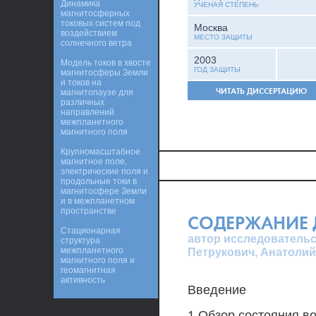
Динамика
УЧЕНАЯ СТЕПЕНЬ
магнитосферных
токовых систем под
Москва
воздействием
МЕСТО ЗАЩИТЫ
солнечного ветра
2003
Модель токов в хвосте
ГОД ЗАЩИТЫ
магнитосферы Земли
и токов на
ЧИТАТЬ ДИССЕРТАЦИЮ
магнитопаузе для
различных
направлений
межпланетного
магнитного поля
Крупномасштабное
магнитное поле,
электрические поля и
продольные токи в
магнитосфере Земли
и в межпланетном
пространстве
СОДЕРЖАНИЕ 
Стационарная
автор исследовательс
структура
межпланетного
Петрукович, Анатолий
магнитного поля и
геомагнитная
активность
Введение
1 Обзор состояния в