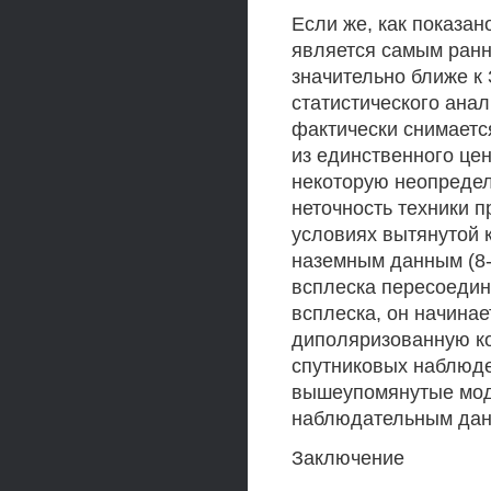
Если же, как показан
является самым ранн
значительно ближе к
статистического анал
фактически снимаетс
из единственного цен
некоторую неопредел
неточность техники 
условиях вытянутой 
наземным данным (8-
всплеска пересоедин
всплеска, он начинае
диполяризованную к
спутниковых наблюде
вышеупомянутые мод
наблюдательным да
Заключение