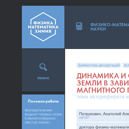
ФИЗИКО-МАТЕМ
НАУКИ
Библиотека диссертаций
Ас
ДИНАМИКА И 
поиск
ЗЕМЛИ В ЗАВ
МАГНИТНОГО 
тема автореферата и
Похожие работы
Математические
Петрукович, Анатолий Ал
модели токовых слоев
АВТОР
в магнитосферных
хвостах планет
доктора физико-математи