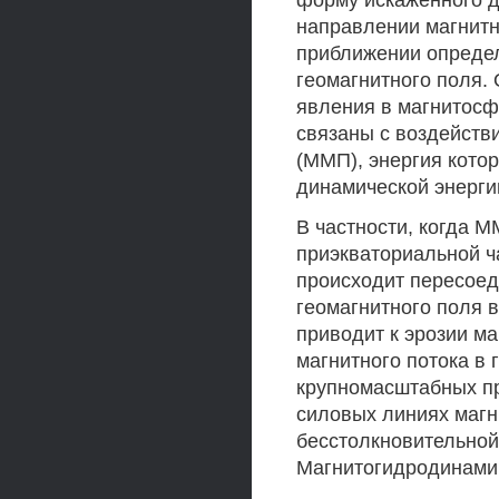
форму искаженного д
направлении магнитн
приближении определ
геомагнитного поля.
явления в магнитосфе
связаны с воздейств
(ММП), энергия кото
динамической энерги
В частности, когда 
приэкваториальной ч
происходит пересоед
геомагнитного поля 
приводит к эрозии м
магнитного потока в 
крупномасштабных пр
силовых линиях магни
бесстолкновительной
Магнитогидродинамики