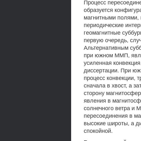
Процесс пересоедине
образуется конфигу
магнитными полями, 
периодические интер
геомагнитные суббур
первую очередь, сл
Альтернативным субб
при южном ММП, явля
усиленная конвекция,
диссертации. При ю
процесс конвекции, 
сначала в хвост, а 
сторону магнитосфер
явления в магнитос
солнечного ветра и 
пересоединения в ма
высокие широты, а д
спокойной.