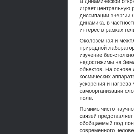
В динамической откр
играет центральную 
диссипации энергии С
динамика, в частнос
интерес в рамках ге
Околоземная и межп
природной лаборатор
изучение бес-столкн
недостижимы на Земл
объектов. На основе
космических аппарат
ускорения и нагрева 
самоорганизации сло
поле.
Помимо чисто научно
связей представляет
обобщаемый под поня
современного челове