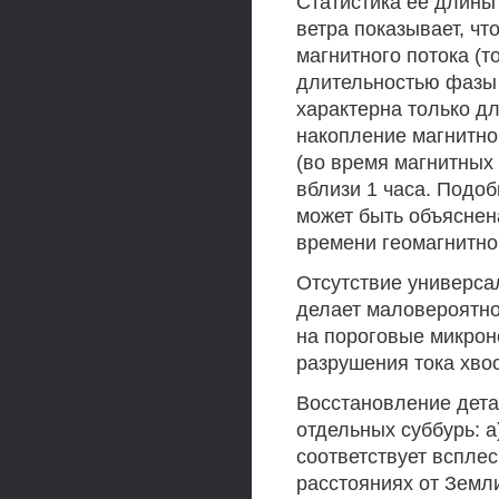
Статистика ее длины
ветра показывает, чт
магнитного потока (т
длительностью фазы 
характерна только д
накопление магнитног
(во время магнитных
вблизи 1 часа. Подо
может быть объяснен
времени геомагнитно
Отсутствие универса
делает маловероятн
на пороговые микрон
разрушения тока хвос
Восстановление дета
отдельных суббурь: a
соответствует вспле
расстояниях от Земли