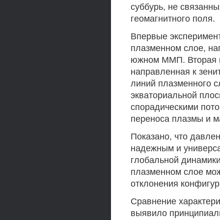
суббурь, не связанн
геомагнитного поля.
Впервые эксперимент
плазменном слое, на
южном ММП. Вторая к
направленная к зени
линий плазменного с
экваториальной плос
спорадическими пото
переноса плазмы и ма
Показано, что давлен
надежным и универс
глобальной динамики
плазменном слое мож
отклонения конфигур
Сравнение характери
выявило принципиаль