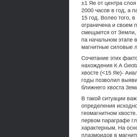
±1 Яе от центра слоя
2000 часов в год, а 
15 год. Волео того, 
ограничена и своем п
смещается от Земли, 
па начальном этапе 
магнитные силовые л
Сочетание этих факт
нахождения К А Geot
хвосте (<15 Яе)- Аи
годы позволил выяви
ближнего хвоста Зем
В такой ситуации ва
определения исходно
геомагнитном хвосте
первом параграфе гл
характерным. На осн
плазмоидов в магнитн