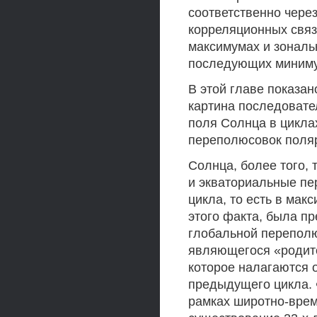
соответственно через 
корреляционных связ
максимумах и зональ
последующих миниму
В этой главе показа
картина последовате
поля Солнца в цикла
переполюсовок поляр
Солнца, более того,
и экваториальные пе
цикла, то есть в мак
этого факта, была п
глобальной переполю
являющегося «родите
которое налагаются 
предыдущего цикла. 
рамках широтно-врем