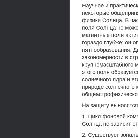
Научное и практичес
некоторые общеприня
физики Солнца. В ча
поля Солнца не може
магнитные поля акти
гораздо глубже; он о
пятнообразования. Д
закономерности в ст
крупномасштабного м
этого поля образуетс
солнечного ядра и е
природе солнечного 
общеастрофизическом
На защиту выносятся
1. Цикл фоновой ком
Солнца не зависит от
2. Существует зонал