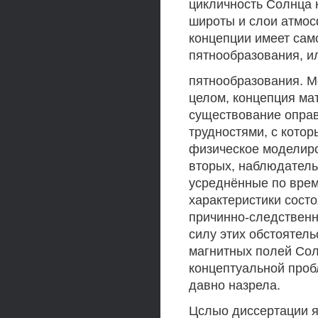
цикличность Солнца 
широты и слои атмос
концепции имеет сам
пятнообразования, 
пятнообразования. М
целом, концепция ма
существование оправ
трудностями, с кото
физическое моделиро
вторых, наблюдател
усреднённые по вре
характеристики сост
причинно-следственн
силу этих обстоятел
магнитных полей Сол
концептуальной проб
давно назрела.
Цслыо диссертации я