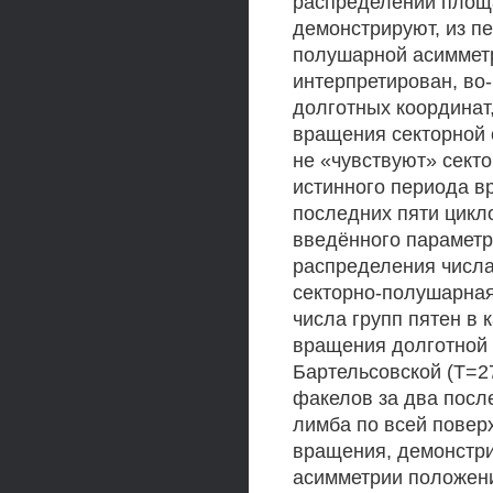
распределений площа
демонстрируют, из п
полушарной асимметр
интерпретирован, во
долготных координат
вращения секторной с
не «чувствуют» сект
истинного периода в
последних пяти цикл
введённого параметр
распределения числа 
секторно-полушарная
числа групп пятен в 
вращения долготной 
Бартельсовской (Т=27
факелов за два посл
лимба по всей повер
вращения, демонстри
асимметрии положени