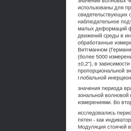
значений волновых ч
использованы для п
свидетельствующих о
наблюдательное под
малых деформаций ф
движений среды в и
обработанные измере
Витгманном (Германи
(более 5000 измерен
±0,2"), в зависимост
пропорциональной зн
глобальной инерцио
значения периода вр
зональной волновой 
измерениями. Во вт
исследовались перио
пятен - как индикат
Модуляция стоячей в