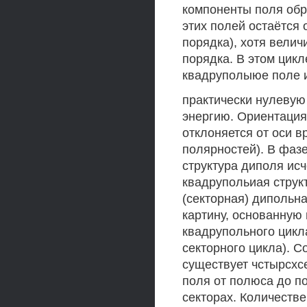
компоненты поля обр
этих полей остаётся
порядка), хотя велич
порядка. В этом цик
квадруполыюе поле 
практически нулевую
энергию. Ориентация 
отклоняется от оси 
полярностей). В фаз
структура диполя ис
квадрупольиая струк
(секторная) дипольн
картину, основанную
квадрупольного цикл
секторного цикла). С
существует чстырсхс
поля от полюса до п
секторах. Количеств