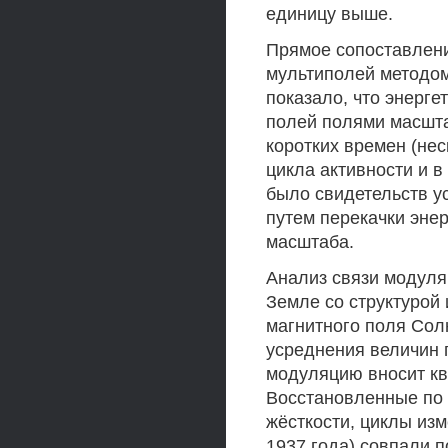
единицу выше.
Прямое сопоставлени
мультиполей методом 
показало, что энерг
полей полями масшта
коротких времен (не
цикла активности и в
было свидетельств у
путем перекачки эне
масштаба.
Анализ связи модуля
Земле со структурой
магнитного поля Солн
усреднения величин 
модуляцию вносит кв
Восстановленные по 
жёсткости, циклы из
1937 года) совпали 