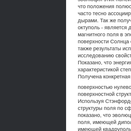
что положения полюс
часто тесно ассоции
дырами. Так же получ
октуполь - является
магнитного поля в эп
поверхности Солнца 
также результаты ис
исследованию свойст
Показано, что энерг
характеристикой степ
Получена конкретная
поверхностью нулево
поверхностной струк
Используя Стэнфорд
структуры поля по с
показано, что эволю
поля, имеющей дипол
имеющей квадруполь