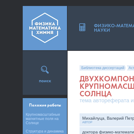
ФИЗИКО-МАТЕМ
НАУКИ
Библиотека диссертаций
Ас
ДВУХКОМПОН
поиск
КРУПНОМАСШ
СОЛНЦА
тема автореферата и
Похожие работы
Крупномасштабные
Михайлуца, Валерий Пет
магнитные поля на
АВТОР
Солнце
Структура и динамика
доктора физико-математи