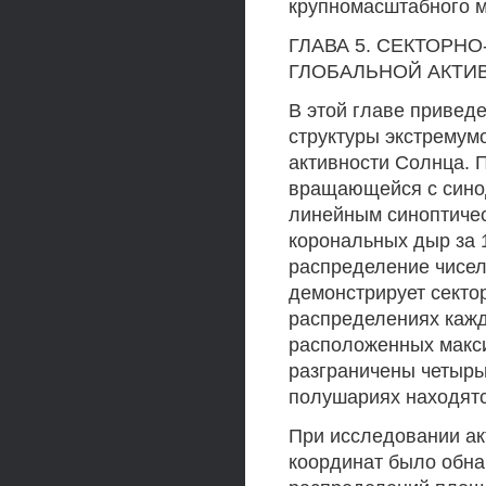
крупномасштабного м
ГЛАВА 5. СЕКТОР
ГЛОБАЛЬНОЙ АКТИ
В этой главе привед
структуры экстремум
активности Солнца. П
вращающейся с сино
линейным синоптичес
корональных дыр за 
распределение чисел
демонстрирует секто
распределениях каж
расположенных макс
разграничены четырь
полушариях находятся
При исследовании ак
координат было обна