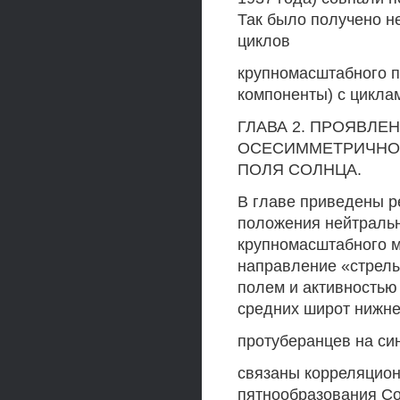
Так было получено н
циклов
крупномасштабного п
компоненты) с цикла
ГЛАВА 2. ПРОЯВЛ
ОСЕСИММЕТРИЧНОГ
ПОЛЯ СОЛНЦА.
В главе приведены р
положения нейтраль
крупномасштабного м
направление «стрел
полем и активностью
средних широт нижне
протуберанцев на си
связаны корреляцио
пятнообразования С