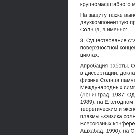
крупномасштабного м
На защиту также вын
двухкомпонентпую пр
Солнца, а именно:
3. Существование ст
поверхностной конце
циклах.
Апробация работы. О
в диссертации, докл
физике Солнца памяти
Международных симп
(Ленинград, 1987; Од
1989), на Ежегодном
теоретическим и экс
плазмы «Физика солн
Всесоюзных конферен
Ашхабад, 1990), на 