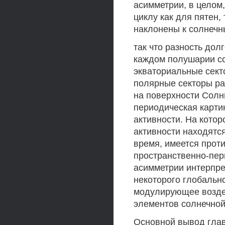
асимметрии, в целом,
циклу как для пятен,
наклонены к солнеч
так что разность дол
каждом полушарии с
экваториальные сект
полярные секторы ра
на поверхности Солн
периодическая карти
активности. На кото
активности находятся
время, имеется прот
пространственно-пер
асимметрии интерпре
некоторого глобальн
модулирующее возде
элементов солнечной
Основной вывод глав