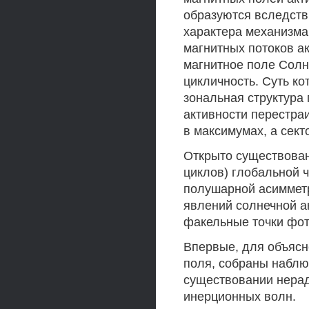
образуются вследст
характера механизма
магнитных потоков а
магнитное поле Солн
цикличность. Суть ко
зональная структура
активности перестра
в максимумах, а сек
Открыто существован
циклов) глобальной ч
полушарной асимметр
явлений солнечной а
факельные точки фот
Впервые, для объясн
поля, собраны наблю
существовании нера
инерционных волн.