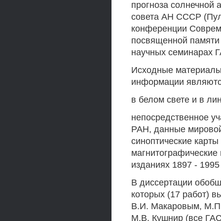
прогноза солнечной 
совета АН СССР (Пул
конференции Соврем
посвященной памяти 
научных семинарах ГА
Исходные материалы 
информации являютс
в белом свете и в ли
непосредственное уч
РАН, данные мировой 
синоптические карты
магнитографические 
изданиях 1897 - 1995 г
В диссертации обобще
которых (17 работ) 
В.И. Макаровым, М.П
М.В. Кушнир (все ГАС