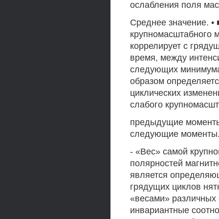
ослабления поля мас
Среднее значение. •
крупномасштабного м
коррелирует с гряду
время, между интенс
следующих минимума
образом определяетс
циклических изменени
слабого крупномасшт
предыдущие моменты
следующие моменты
- «Вес» самой крупн
полярностей магнитн
является определяю
грядущих циклов нятн
«весами» различных 
инвариантные соотн