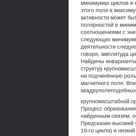
минимумах циклов и 
этого поля в максиму
активности может бы
полярностей в миним
соотношениями с эне
следующих минимумо
деятельности следу
говоря, амплитуда ци
Найдены инварианты
структур крупномасш
на подчинённую роль
магнитного поля. Вп
квадруполеподобных 
крупномасштабной ор
Процесс образования
найденным связям, о
Предсказан высокий 
19-го цикла) и низкий