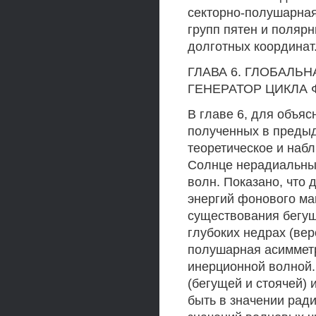
секторно-полушарная
групп пятен и поляр
долготных координат
ГЛАВА 6. ГЛОБАЛ
ГЕНЕРАТОР ЦИКЛА
В главе 6, для объяс
полученных в предыд
теоретическое и наб
Солнце нерадиальных
волн. Показано, что
энергий фонового ма
существования бегущ
глубоких недрах (вер
полушарная асимметр
инерционной волной.
(бегущей и стоячей)
быть в значении рад