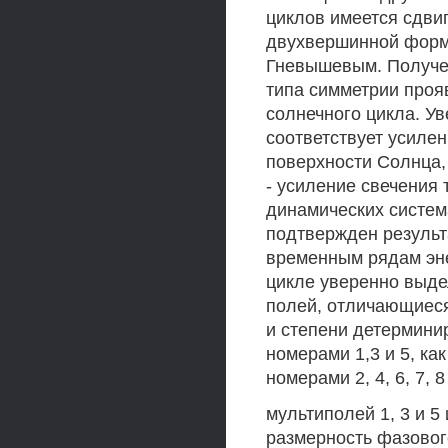
циклов имеется сдви
двухвершинной формо
Гневышевым. Получен
типа симметрии проя
солнечного цикла. У
соответствует усиле
поверхности Солнца,
- усиление свечения 
динамических систем
подтвержден результ
временным рядам эне
цикле уверенно выде
полей, отличающиеся
и степени детермини
номерами 1,3 и 5, ка
номерами 2, 4, 6, 7, 
мультиполей 1, 3 и 
размерность фазовог