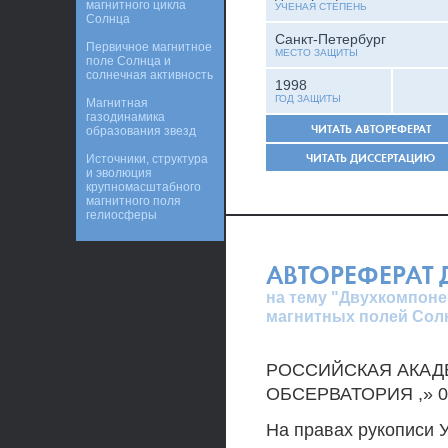
магнитного цикла
УЧЕНАЯ СТЕПЕНЬ
Солнца
Санкт-Петербург
Первичное магнитное
МЕСТО ЗАЩИТЫ
поле Солнца и
солнечная активность
1998
ГОД ЗАЩИТЫ
Магнитная
газодинамика
ЧИТАТЬ АВТОРЕФЕРАТ
образования звезд
ЧИТАТЬ ДИССЕРТАЦИЮ
Источники, структура
и эволюция
крупномасштабного
магнитного поля
гелиосферы
АВТОРЕФЕРАТ
на тему "Двухкомпон
магнитных полей Сол
РОССИЙСКАЯ АКАД
ОБСЕРВАТОРИЯ ,» 0
На правах рукописи 