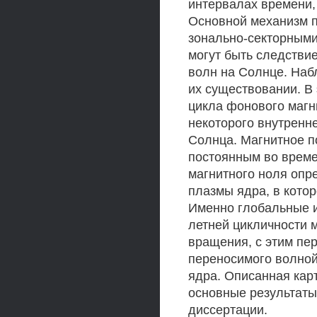
интервалах времени,
Основной механизм п
зонально-секторными
могут быть следстви
волн на Солнце. Наб
их существовании. В
цикла фонового магн
некоторого внутренн
Солнца. Магнитное п
постоянным во време
магнитного ноля опр
плазмы ядра, в кото
Именно глобальные и
летней цикличности м
вращения, с этим пе
переносимого волной
ядра. Описанная кар
основные результаты
диссертации.