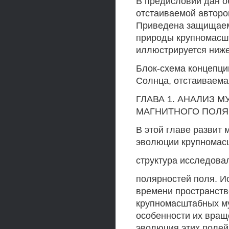
В предисловии дан о
отстаиваемой авторо
Приведена защищаема
природы крупномасшт
иллюстрируется ниже
Блок-схема концепц
Солнца, отстаиваема
ГЛАВА 1. АНАЛИЗ
МАГНИТНОГО ПОЛЯ
В этой главе развит 
эволюции крупномасш
структура исследова
полярностей поля. И
времени пространст
крупномасштабных му
особенности их вращ
эволюция этих полей