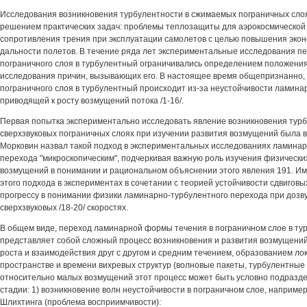
Исследования возникновения турбулентности в сжимаемых пограничных слоя
решением практических задач: проблемы теплозащиты для аэрокосмической 
сопротивления трения при эксплуатации самолетов с целью повышения экон
дальности полетов. В течение ряда лет экспериментальные исследования п
пограничного слоя в турбулентный ограничивались определением положения
исследования причин, вызывающих его. В настоящее время общепризнанно,
пограничного слоя в турбулентный происходит из-за неустойчивости ламина
приводящей к росту возмущений потока /1-16/.
Первая попытка экспериментально исследовать явление возникновения турб
сверхзвуковых пограничных слоях при изучении развития возмущений была вы
Морковин назвал такой подход в экспериментальных исследованиях ламинар
перехода "микроскопическим", подчеркивая важную роль изучения физическ
возмущений в понимании и рациональном объяснении этого явления 191. И
этого подхода в экспериментах в сочетании с теорией устойчивости сдвиговы
прогрессу в понимании физики ламинарно-турбулентного перехода при дозвуко
сверхзвуковых /18-20/ скоростях.
В общем виде, переход ламинарной формы течения в пограничном слое в ту
представляет собой сложный процесс возникновения и развития возмущений 
роста и взаимодействия друг с другом и средним течением, образованием ло
пространстве и времени вихревых структур (волновые пакеты, турбулентные пят
относительно малых возмущений этот процесс может быть условно подразде
стадии: 1) возникновение волн неустойчивости в пограничном слое, например
Шлихтинга (проблема восприимчивости):