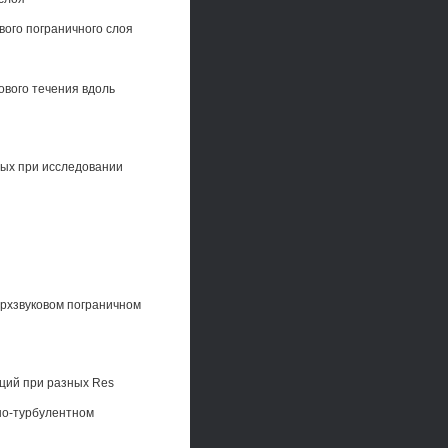
вого пограничного слоя
ового течения вдоль
ных при исследовании
ерхзвуковом пограничном
аций при разных Res
но-турбулентном