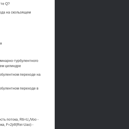
тте Q?
ода на скользящем
ия
аминарно-турбулентного
щем цилиндре
урбулентном переходе на
рбулентном переходе в
ть потока, Rti=U„/Voo -
, F=2jrf/(Rei-Uao) -