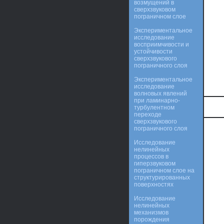
возмущений в
сверхзвуковом
пограничном слое
Экспериментальное
исследование
восприимчивости и
устойчивости
сверхзвукового
пограничного слоя
Экспериментальное
исследование
волновых явлений
при ламинарно-
турбулентном
переходе
сверхзвукового
пограничного слоя
Исследование
нелинейных
процессов в
гиперзвуковом
пограничном слое на
структурированных
поверхностях
Исследование
нелинейных
механизмов
порождения