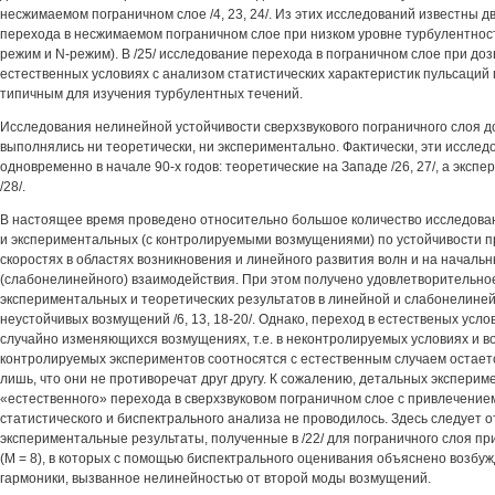
несжимаемом пограничном слое /4, 23, 24/. Из этих исследований известны 
перехода в несжимаемом пограничном слое при низком уровне турбулентност
режим и N-режим). В /25/ исследование перехода в пограничном слое при доз
естественных условиях с анализом статистических характеристик пульсаций
типичным для изучения турбулентных течений.
Исследования нелинейной устойчивости сверхзвукового пограничного слоя до
выполнялись ни теоретически, ни экспериментально. Фактически, эти иссле
одновременно в начале 90-х годов: теоретические на Западе /26, 27/, а эксп
/28/.
В настоящее время проведено относительно большое количество исследовани
и экспериментальных (с контролируемыми возмущениями) по устойчивости п
скоростях в областях возникновения и линейного развития волн и на началь
(слабонелинейного) взаимодействия. При этом получено удовлетворительно
экспериментальных и теоретических результатов в линейной и слабонелине
неустойчивых возмущений /6, 13, 18-20/. Однако, переход в естественых усл
случайно изменяющихся возмущениях, т.е. в неконтролируемых условиях и во
контролируемых экспериментов соотносятся с естественным случаем остает
лишь, что они не противоречат друг другу. К сожалению, детальных экспери
«естественного» перехода в сверхзвуковом пограничном слое с привлечение
статистического и биспектрального анализа не проводилось. Здесь следует 
экспериментальные результаты, полученные в /22/ для пограничного слоя пр
(М = 8), в которых с помощью биспектрального оценивания объяснено возбу
гармоники, вызванное нелинейностью от второй моды возмущений.