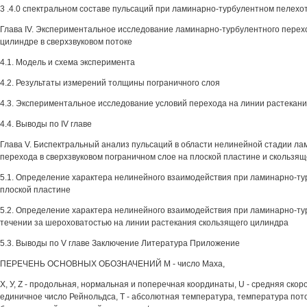
3 .4.0 спектральном составе пульсаций при ламинарно-турбулентном пелехо
Глава IV. Экспериментальное исследование ламинарно-турбулентного перех
цилиндре в сверхзвуковом потоке
4.1. Модель и схема эксперимента
4.2. Результаты измерений толщины пограничного слоя
4.3. Экспериментальное исследование условий перехода на линии растекан
4.4. Выводы по IV главе
Глава V. Биспектральный анализ пульсаций в области нелинейной стадии л
перехода в сверхзвуковом пограничном слое на плоской пластине и скользя
5.1. Определение характера нелинейного взаимодействия при ламинарно-т
плоской пластине
5.2. Определение характера нелинейного взаимодействия при ламинарно-ту
течении за шероховатостью на линии растекания скользящего цилиндра
5.3. Выводы по V главе Заключение Литература Приложение
ПЕРЕЧЕНЬ ОСНОВНЫХ ОБОЗНАЧЕНИЙ М - число Маха,
X, У, Z - продольная, нормальная и поперечная координаты, U - средняя скорос
единичное число Рейнольдса, Т - абсолютная температура, температура потока