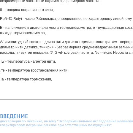
безразмерный частотный параметр, /- размерная частота,
8 - толщина пограничного слоя,
Re§=fX-Reiy) - число Рейнольдса, определенное по характерному линейному 
Е - напряжение в диагонали моста термоанемометра, е - пульсационная со
выходе термоанемометра,
А/- амплитудный спектр, - длина нити датчика термоанемометра, aw - перегрев
диаметр нити датчика, т>=<ри> - безразмерная среднеквадратичная величин
расхода, п - вектор нормали, (У=2 yrf- круговая частота, Nu - число Нуссельта, 
Tw - температура нагретой нити,
7'е - температура восстановления нити,
Та - температура торможения,
ВВЕДЕНИЕ
диссертация по механике, на тему "Экспериментальное исследование нелинейн
сверхзвуковом пограничном слое при естественных возмущениях"