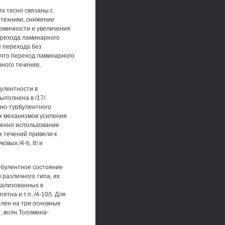
х тесно связаны с
техники, снижение
омичности и увеличения
ерехода ламинарного
 перехода без
 что переход ламинарного
рного течения,
улентности в
полнена в /17/.
но-турбулентного
их механизмов усиления
менно использование
х течений привели к
вых /4-6, 8/ и
рбулентное состояние
различного типа, их
кализованных в
на и т.п. /4-10/). Для
лен на три основные
, волн Толлмина-