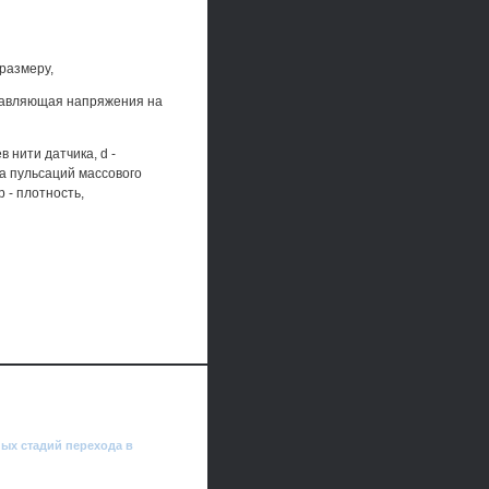
размеру,
ставляющая напряжения на
 нити датчика, d -
а пульсаций массового
р - плотность,
ых стадий перехода в