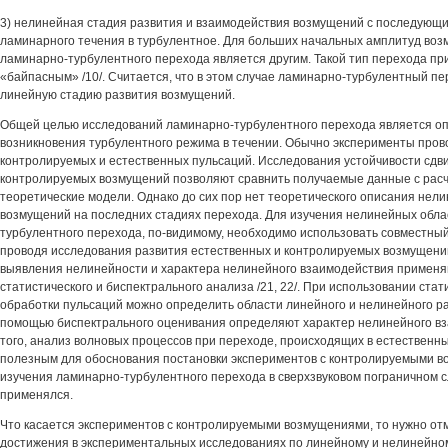
3) нелинейная стадия развития и взаимодействия возмущений с последую
ламинарного течения в турбулентное. Для больших начальных амплитуд во
ламинарно-турбулентного перехода является другим. Такой тип перехода пр
«байпасным» /10/. Считается, что в этом случае ламинарно-турбулентный пе
линейную стадию развития возмущений.
Общей целью исследований ламинарно-турбулентного перехода является оп
возникновения турбулентного режима в течении. Обычно эксперименты пров
контролируемых и естественных пульсаций. Исследования устойчивости сдв
контролируемых возмущений позволяют сравнить получаемые данные с расч
теоретические модели. Однако до сих пор нет теоретического описания нел
возмущений на последних стадиях перехода. Для изучения нелинейных обла
турбулентного перехода, по-видимому, необходимо использовать совместны
проводя исследования развития естественных и контролируемых возмущений
выявления нелинейности и характера нелинейного взаимодействия примен
статистического и биспектрального анализа /21, 22/. При использовании ста
обработки пульсаций можно определить области линейного и нелинейного ра
помощью биспектрального оценивания определяют характер нелинейного вз
того, анализ волновых процессов при переходе, происходящих в естественны
полезным для обоснования постановки экспериментов с контролируемыми в
изучения ламинарно-турбулентного перехода в сверхзвуковом пограничном с
применялся.
Что касается экспериментов с контролируемыми возмущениями, то нужно от
достижения в экспериментальных исследованиях по линейному и нелинейном