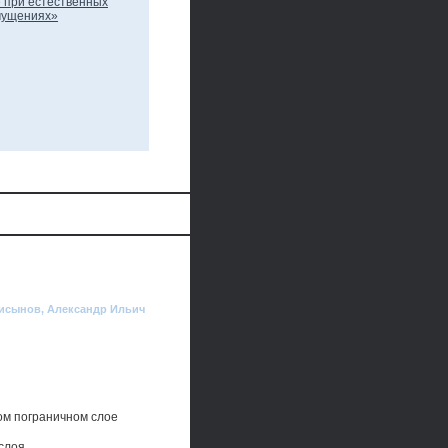
мисынов, Александр Ильич
ом пограничном слое
 слоя