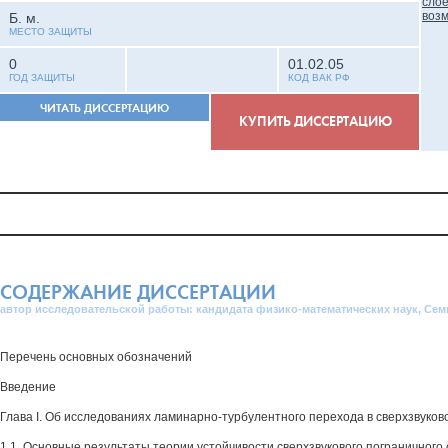
Б. м.
МЕСТО ЗАЩИТЫ
0
01.02.05
ГОД ЗАЩИТЫ
КОД ВАК РФ
ЧИТАТЬ ДИССЕРТАЦИЮ
КУПИТЬ ДИССЕРТАЦИЮ
СОДЕРЖАНИЕ ДИССЕРТАЦИИ
автор исследовательской работы: кандидата физико-математических наук, Се
Перечень основных обозначений
Введение
Глава I. Об исследованиях ламинарно-турбулентного перехода в сверхзвуков
1.1. Основные результаты теории устойчивости сверхзвукового пограничного