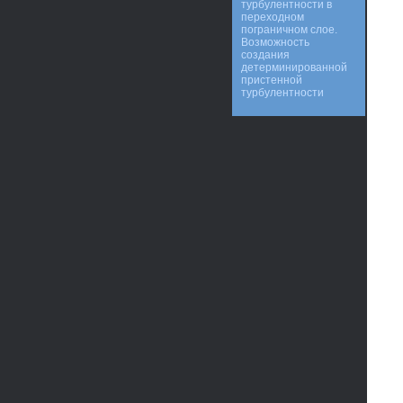
турбулентности в
переходном
пограничном слое.
Возможность
создания
детерминированной
пристенной
турбулентности