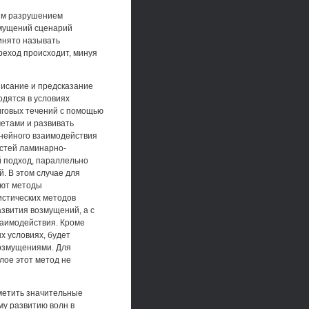
щим разрушением
змущений сценарий
инято называть
реход происходит, минуя
исание и предсказание
одятся в условиях
иговых течений с помощью
етами и развивать
инейного взаимодействия
стей ламинарно-
й подход, параллельно
. В этом случае для
яют методы
тистических методов
звития возмущений, а с
аимодействия. Кроме
х условиях, будет
озмущениями. Для
лое этот метод не
метить значительные
у развитию волн в