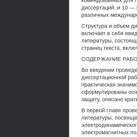
комендованных для п
диссертаций, и 10 — 
различных междунар
Структура и объем д
включает в себя введ
литературы, состоящ
страниц текста, вклю
СОДЕРЖАНИЕ РАБ
Во введении проведе
диссертационной раб
практическая значимо
сформулированы осн
защиту, описано кра
В первой главе прове
литературы, посвящ
электродинамическо
электромагнитных по