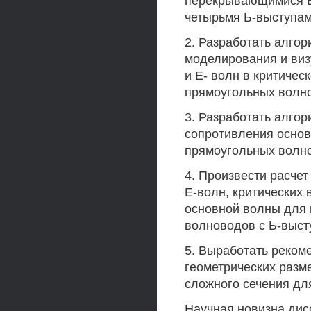
перекрывающимися Ь
четырьмя Ь-выступам
2. Разработать алго
моделирования и виз
и Е- волн в критиче
прямоугольных волно
3. Разработать алгор
сопротивления основ
прямоугольных волно
4. Произвести расчет
Е-волн, критических
основной волны для 
волноводов с Ь-выст
5. Выработать реком
геометрических разм
сложного сечения дл
Научная новизна дис