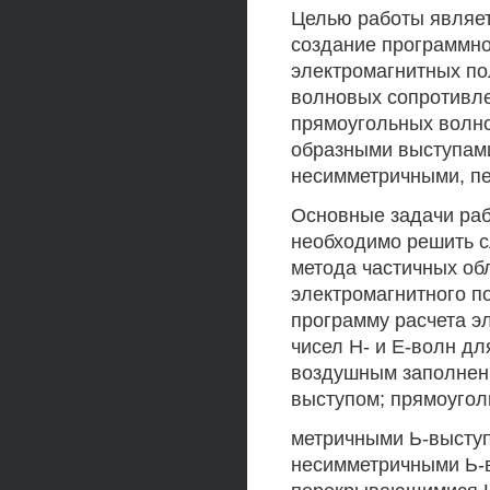
Целью работы являет
создание программно
электромагнитных пол
волновых сопротивл
прямоугольных волн
образными выступами
несимметричными, п
Основные задачи раб
необходимо решить с
метода частичных об
электромагнитного п
программу расчета э
чисел Н- и Е-волн дл
воздушным заполнени
выступом; прямоугол
метричными Ь-выступ
несимметричными Ь-в