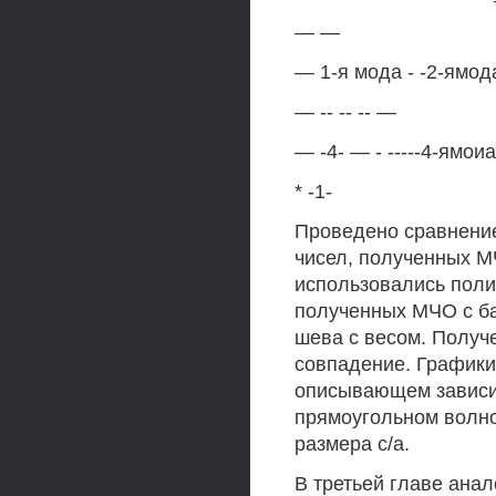
— —
— 1-я мода - -2-ямода
— -- -- -- —
— -4- — - -----4-ямо
* -1-
Проведено сравнение
чисел, полученных М
использовались поли
полученных МЧО с б
шева с весом. Получ
совпадение. Графики
описывающем зависим
прямоугольном волн
размера с/а.
В третьей главе ана