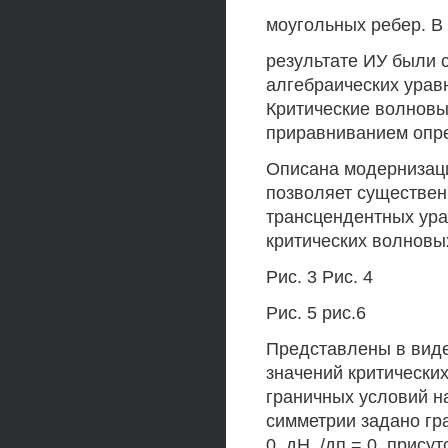
моугольных ребер. В
результате ИУ были 
алгебраических уравн
Критические волновы
приравниванием опр
Описана модернизаци
позволяет существен
трансцендентных ура
критических волновы
Рис. 3 Рис. 4
Рис. 5 рис.6
Представлены в виде
значений критических
граничных условий н
симметрии задано гра
0, дН. /дп = 0, прису