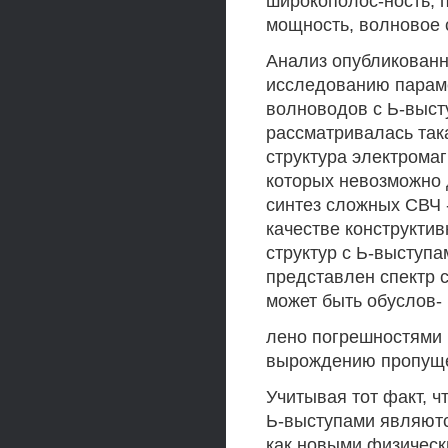
широкополос-ность, 
мощность, волновое 
Анализ опубликованн
исследованию парам
волноводов с Ь-высту
рассматривалась так
структура электромаг
которых невозможно
синтез сложных СВЧ 
качестве конструкти
структур с Ь-выступа
представлен спектр 
может быть обуслов-
лено погрешностями 
вырождению пропущ
Учитывая тот факт, 
Ь-выступами являют
как новыми физическ