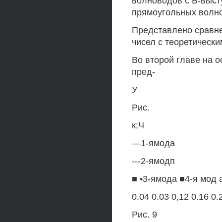
волноводов с Ь-выст
прямоугольных волно
Представлено сравне
чисел с теоретически
Во второй главе на 
пред-
У
Рис.
к;Ч
—1-ямода
---2-ямодп
■ •3-ямода ■4-я мод 
0.04 0.03 0,12 0.16 0.
Рис. 9