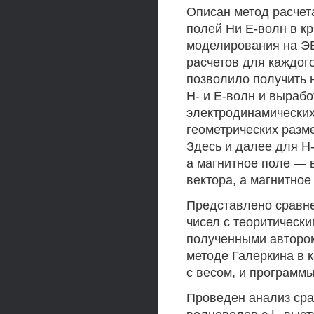
Описан метод расчет
полей Ни Е-волн в к
моделирования на ЭВ
расчетов для каждог
позволило получить 
Н- и Е-волн и выраб
электродинамических
геометрических разм
Здесь и далее для Н
а магнитное поле — в
вектора, а магнитно
Представлено сравне
чисел с теоритически
полученными авторо
методе Галеркина в 
с весом, и программ
Проведен анализ сра