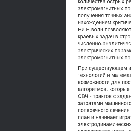
количества острых р
электромагнитных по
получения точных ан
нахождением критиче
Ни Е-волн позволяют
краевых задач в стр
численно-аналитичес
электрических парам
электромагнитных по
При существующем в
технологий и матема
возможности для пос
алгоритмов, которые
СВЧ - трактов с зад
затратами машинного
поперечного сечения
план и начинает игр
электродинамических 