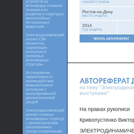
устройств на
УЧЕНАЯ СТЕПЕНЬ
волноводах сложного
сечения и их
Ростов-на-Дону
развитие в структурах
МЕСТО ЗАЩИТЫ
многослойных
интегральных
2014
микросхем
ГОД ЗАЩИТЫ
Электродинамический
ЧИТАТЬ АВТОРЕФЕРАТ
анализ СВЧ
элементов,
содержащих
изогнутые и
гребневые
волноводные
структуры
Исследование
эффективности
АВТОРЕФЕРАТ
взаимодействия
микроволнового
на тему "Электродина
излучения с
выступами"
гранулированной
диэлектрической
средой
На правах рукописи
Электродинамический
анализ сложных
волноводных структур
Кривопустенко Викто
с диэлектрическим
заполнением и
ЭЛЕКТРОДИНАМИЧЕ
плоско-поперечными