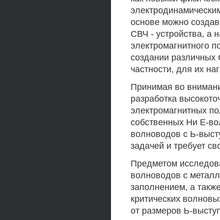
электродинамическим
основе можно создав
СВЧ - устройства, а
электромагнитного п
создании различных 
частности, для их на
Принимая во внимани
разработка высокоточ
электромагнитных по
собственных Ни Е-во
волноводов с Ь-выст
задачей и требует св
Предметом исследов
волноводов с метал
заполнением, а такж
критических волновы
от размеров Ь-высту