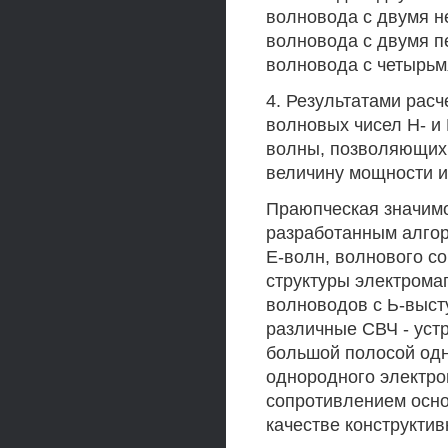
волновода с двумя н
волновода с двумя 
волновода с четырьм
4. Результатами расч
волновых чисел Н- и
волны, позволяющих 
величину мощности и
Праюпческая значимо
разработанным алгор
Е-волн, волнового с
структуры электрома
волноводов с Ь-выст
различные СВЧ - уст
большой полосой одн
однородного электр
сопротивлением осно
качестве конструкти