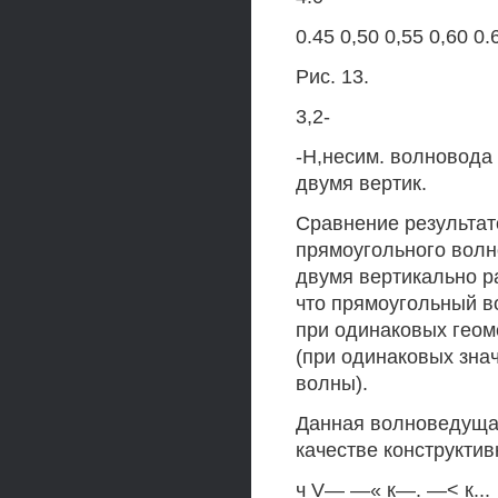
0.45 0,50 0,55 0,60 0.6
Рис. 13.
3,2-
-Н,несим. волновода 
двумя вертик.
Сравнение результато
прямоугольного волн
двумя вертикально р
что прямоугольный 
при одинаковых геом
(при одинаковых зна
волны).
Данная волноведущая
качестве конструкти
ч V— —« к—. —< к..