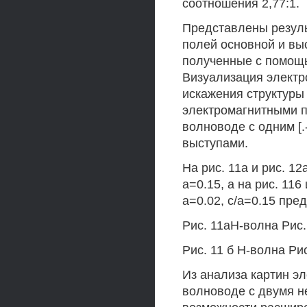
соотношения 2,77:1.
Представлены резуль
полей основной и вы
полученные с помощь
Визуализация электр
искажения структуры
электромагнитными п
волноводе с одним [
выступами.
На рис. 11а и рис. 12
а=0.15, а на рис. 116
а=0.02, с/а=0.15 пре
Рис. 11аН-волна Рис.
Рис. 11 б Н-волна Ри
Из анализа картин э
волноводе с двумя н