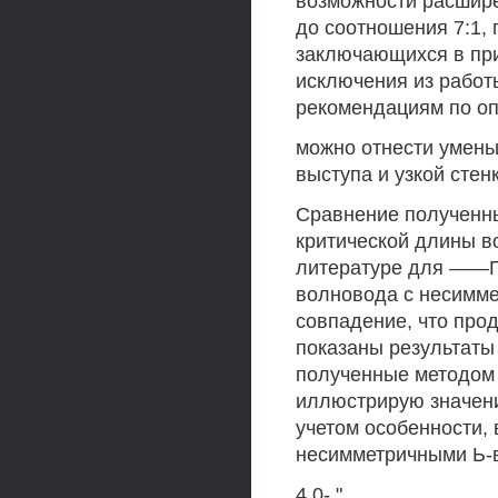
возможности расшир
до соотношения 7:1,
заключающихся в пр
исключения из работ
рекомендациям по о
можно отнести умень
выступа и узкой стен
Сравнение полученны
критической длины в
литературе для ——Г
волновода с несимме
совпадение, что про
показаны результаты
полученные методом 
иллюстрирую значени
учетом особенности,
несимметричными Ь-в
4.0- "