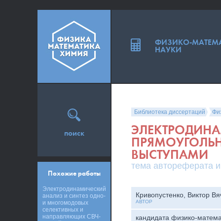
ФИЗИКО-МАТЕМ
НАУКИ
Библиотека диссертаций
Фи
ЭЛЕКТРОДИН
поиск
ПРЯМОУГОЛЬН
ВЫСТУПАМИ
тема автореферата и
Похожие работы
Электродинамический
Кривопустенко, Виктор В
анализ и синтез одно-
АВТОР
и многомодовых
селективных и
направляющих СВЧ-
кандидата физико-матема