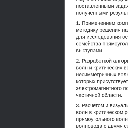
поставленными задач
полученными результ
1. Применением комп
методику решения на
для исследования ос
семейства прямоуго
выступами.
2. Разработкой алгор
волн и критических 
несимметричных волн
которых присутствуе
электромагнитного по
частичной области.
3. Расчетом и визуал
волн в критическом 
прямоугольного волн
волновода с двумя с