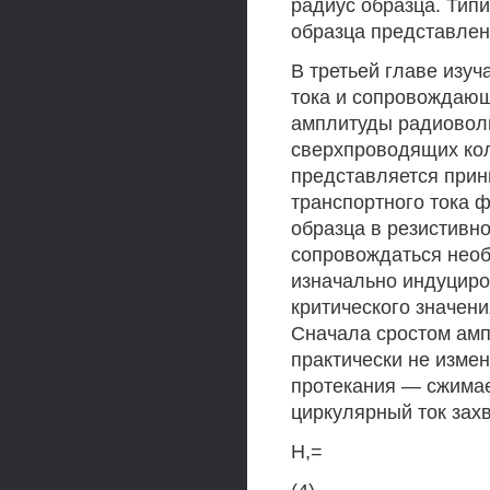
радиус образца. Тип
образца представлен 
В третьей главе изу
тока и сопровождающ
амплитуды радиоволн
сверхпроводящих кол
представляется прин
транспортного тока 
образца в резистивн
сопровождаться нео
изначально индуциро
критического значени
Сначала сростом амп
практически не измен
протекания — сжимает
циркулярный ток захв
Н,=