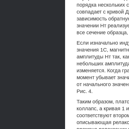
порядка нескольких с
совпадает с кривой Д
зависимость обратную
значении Нт реализуе
все сечение образца
Если изначально инд
значения 1С, магнит
амплитуды Нт так, как
небольших амплитуда
изменяется. Когда г
момент убывает знач
от начального значен
Рис. 4.
Таким образом, плато
коллапс, а кривая 1 
соответствуют второ
описывающая релакс