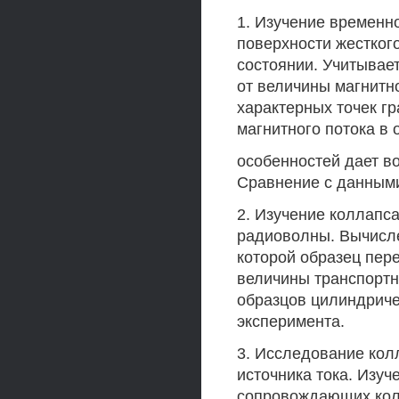
1. Изучение временно
поверхности жестког
состоянии. Учитывает
от величины магнитн
характерных точек г
магнитного потока в 
особенностей дает в
Сравнение с данными
2. Изучение коллапс
радиоволны. Вычисл
которой образец пере
величины транспортн
образцов цилиндриче
эксперимента.
3. Исследование кол
источника тока. Изу
сопровождающих кол