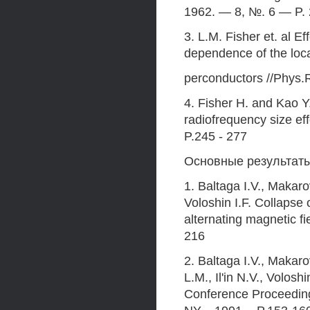
1962. — 8, №. 6 — P.
3. L.M. Fisher et. al Ef
dependence of the loca
perconductors //Phys
4. Fisher H. and Kao Y.
radiofrequency size e
P.245 - 277
Основные результаты
1. Baltaga I.V., Makarov
Voloshin I.F. Collapse 
alternating magnetic f
216
2. Baltaga I.V., Makaro
L.M., Il'in N.V., Voloshi
Conference Proceedings