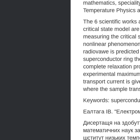
mathematics, speciality
Temperature Physics a
The 6 scientific works
critical state model a
measuring the critical
nonlinear phenomenon o
radiovawe is predicted 
superconductor ring th
complete relaxation pro
experimental maximum 
transport current is g
where the sample transi
Keywords: superconductiv
Еалтага IB. "Електро
Дисертащя на здобут
математичних наук за
шститут низьких темп