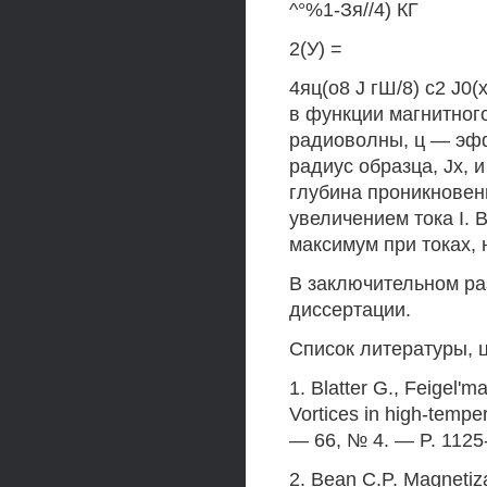
^°%1-Зя//4) КГ
2(У) =
4яц(о8 J гШ/8) с2 J0(
в функции магнитного
радиоволны, ц — эф
радиус образца, Jx, 
глубина проникновени
увеличением тока I. В
максимум при токах,
В заключительном р
диссертации.
Список литературы, 
1. Blatter G., Feigel'm
Vortices in high-temp
— 66, № 4. — P. 1125
2. Bean C.P. Magnetiza