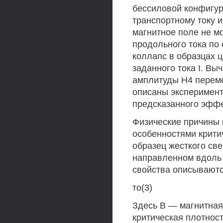
бессиловой конфигур
транспортному току и
магнитное поле не м
продольного тока по
коллапс в образцах 
заданного тока I. В
амплитуды Н4 перемен
описаны эксперимен
предсказанного эффе
Физические причины 
особенностями крити
образец жесткого св
направленном вдоль 
свойства описываются
то(3)
Здесь В — магнитная 
критическая плотност