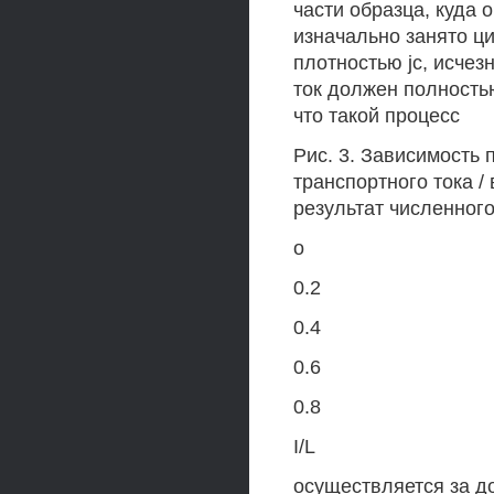
части образца, куда 
изначально занято ц
плотностью jc, исче
ток должен полность
что такой процесс
Рис. 3. Зависимость
транспортного тока 
результат численног
о
0.2
0.4
0.6
0.8
I/L
осуществляется за д