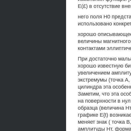
Е(£) в отсутствие вн
него поля Н0 предст
использовано конкре
хорошо описывающее 
величины магнитного
контактами эллиптиче
При достаточно малы
хорошо известную бин
увеличением амплиту
экстремумы (точка А,
цилиндра эта особенн
Заметим, что эта ос
на поверхности в нул
образца (величина Н
графике E{t) возника
меняет знак ( точка 
амплитуды Нт, форма 