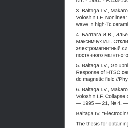
NY. - 1991. - P.153-16
3. Baltaga I.V., Makarov
Voloshin I.F. Nonlinear
wave in high-Tc ceram
4. Балтага И.В., Илье
Максимчук И.Г. Откл
электромагнитный си
постянного магнтного
5. Baltaga I.V., Golub
Response of HTSC cera
dc magnetic field //Ph
6. Baltaga I.V., Makarov
Voloshin I.F. Collapse
— 1995 — 21, № 4. — 
Baltaga IV. "Electrodi
The thesis for obtaini