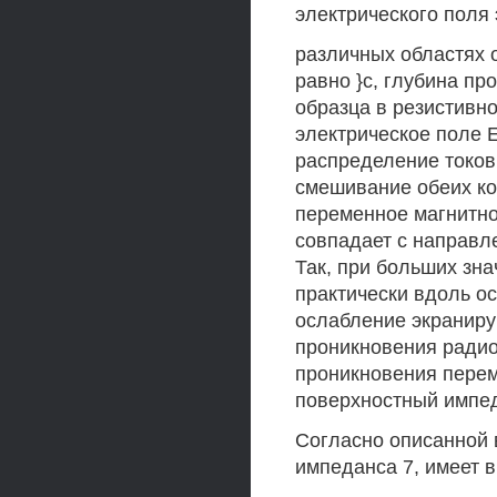
электрического поля 
различных областях 
равно }с, глубина пр
образца в резистивн
электрическое поле 
распределение токов
смешивание обеих ком
переменное магнитно
совпадает с направле
Так, при больших зн
практически вдоль ос
ослабление экраниру
проникновения радио
проникновения перем
поверхностный импед
Согласно описанной 
импеданса 7, имеет в