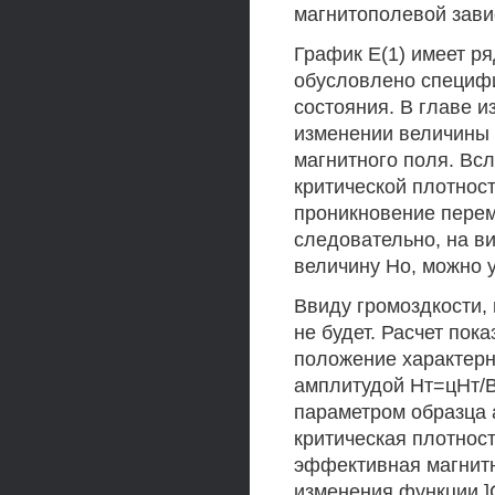
магнитополевой зави
График Е(1) имеет ря
обусловлено специфи
состояния. В главе и
изменении величины 
магнитного поля. Вс
критической плотност
проникновение перем
следовательно, на в
величину Но, можно 
Ввиду громоздкости,
не будет. Расчет пока
положение характерн
амплитудой Нт=цНт/В
параметром образца а
критическая плотность
эффективная магнитн
изменения функции ]С