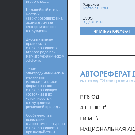
второго рода
Харьков
МЕСТО ЗАЩИТЫ
Нелинейный отклик
жестких
1995
сверхпроводников на
асимметричное
ГОД ЗАЩИТЫ
электромагнитное
возбуждение
ЧИТАТЬ АВТОРЕФЕРАТ
Диссипативные
процессы в
сверхпроводниках
второго рода при
магнитомеханическом
эффекте
Тепло-
АВТОРЕФЕРАТ
электродинамические
механизмы
на тему "Электромагн
макроскопического
формирования
сверхпроводящих
состояний и их
РГ8 ОД
устойчивость к
возмущениям
4 Г, Г ■ " tf
различной природы
Особенности в
I и MLi\ ------------------
поведении
высокотемпературных
сверхпроводников
НАЦИОНАЛЬНАЯ АК
при воздействии