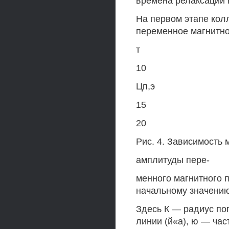
времена релаксации 
На первом этапе колл
переменное магнитно
т
10
Цп,э
15
20
Рис. 4. Зависимость 
амплитуды пере-
менного магнитного п
начальному значению 
Здесь К — радиус по
линии (й«а), ю — час