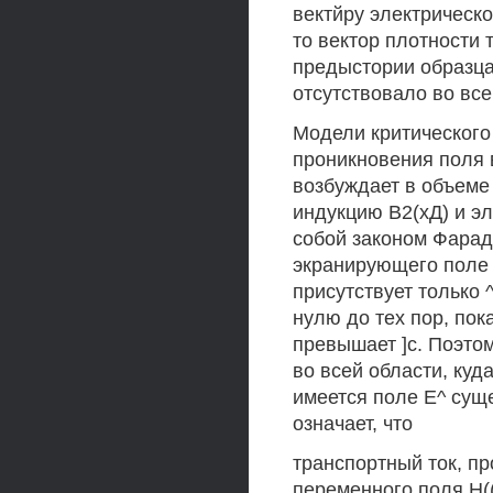
вектйру электрическо
то вектор плотности 
предыстории образца.
отсутствовало во все
Модели критического
проникновения поля 
возбуждает в объеме
индукцию В2(хД) и э
собой законом Фарад
экранирующего поле Я
присутствует только 
нулю до тех пор, пок
превышает ]с. Поэтом
во всей области, куд
имеется поле Е^ суще
означает, что
транспортный ток, пр
переменного поля Н((