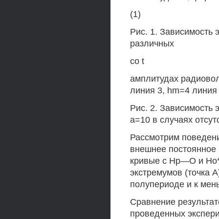
(1)
Рис. 1. Зависимость э
различных
со t
амплитудах радиово
линия 3, hm=4 линия 
Рис. 2. Зависимость 
а=10 в случаях отсут
Рассмотрим поведение
внешнее постоянное 
кривые с Нр—О и Но*
экстремумов (точка 
полупериоде и к мен
Сравнение результат
проведенных экспери