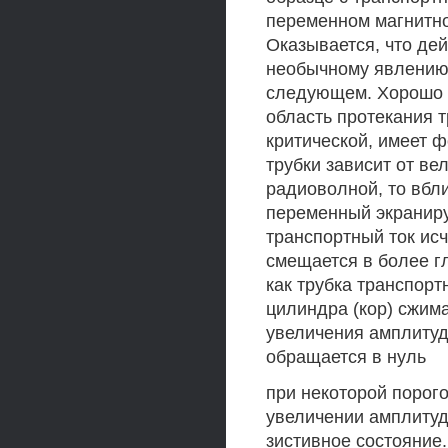
переменном магнитно
Оказывается, что де
необычному явлению 
следующем. Хорошо и
область протекания т
критической, имеет 
трубки зависит от ве
радиоволной, то вбл
переменный экраниру
транспортный ток исч
смещается в более г
как трубка транспорт
цилиндра (кор) сжим
увеличения амплитуд
обращается в нуль
при некоторой порог
увеличении амплитуд
зистивное состояние.