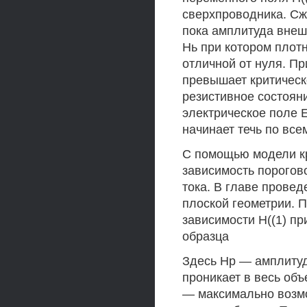
сверхпроводника. Сжа
пока амплитуда внеш
Нь при котором плотн
отличной от нуля. П
превышает критическо
резистивное состоян
электрическое поле Е
начинает течь по все
С помощью модели кр
зависимость порогов
тока. В главе провед
плоской геометрии. 
зависимости Н((1) п
образца
Здесь Нр — амплитуд
проникает в весь объ
— максимально возм