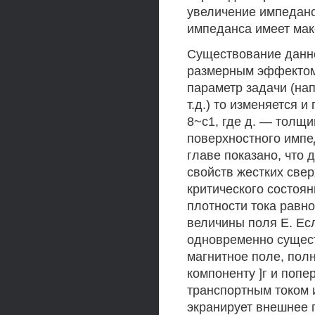
увеличение импеданс
импеданса имеет макс
Существование данно
размерным эффектом.
параметр задачи (на
т.д.) то изменяется 
8~с1, где д. — толщи
поверхностного импед
главе показано, что 
свойств жестких све
критического состоя
плотности тока равно
величины поля Е. Есл
одновременно сущест
магнитное поле, пол
компоненту ]г и попе
транспортным током 
экранирует внешнее 