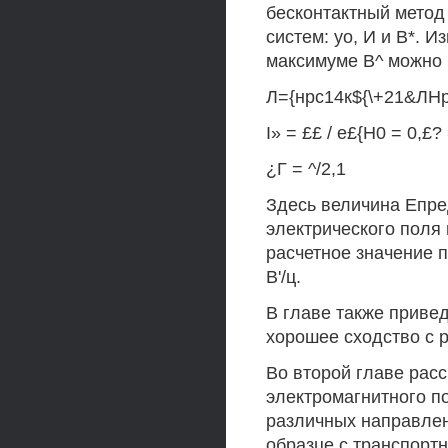
бесконтактный мето
систем: уо, И и В*. 
максимуме В^ можно р
Л={нрс14к${\+21&ЛНр
I» = ££ / е£{Н0 = 0,£? 
¿Г = ^/2,1
Здесь величина Епре
электрического поля
расчетное значение 
В'/ц.
В главе также приве
хорошее сходство с 
Во второй главе рас
электромагнитного п
различных направлен
образце с транспорт