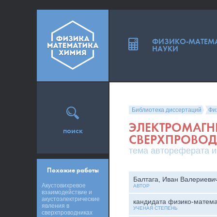
ФИЗИКО-МАТЕМ
НАУКИ
Библиотека диссертаций
Фи
ЭЛЕКТРОМАГН
поиск
СВЕРХПРОВО
тема автореферата и
Похожие работы
Балтага, Иван Валериеви
Акустовихревое
АВТОР
взаимодействие и
акустоэлектрические
кандидата физико-матема
явления в
УЧЕНАЯ СТЕПЕНЬ
сверхпроводниках