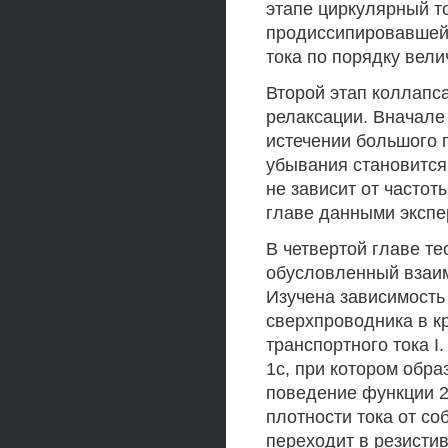
этапе циркулярный то
продиссипировавшей 
тока по порядку вели
Второй этап коллапс
релаксации. Вначале 
истечении большого 
убывания становится
не зависит от частот
главе данными экспе
В четвертой главе т
обусловленный взаим
Изучена зависимость
сверхпроводника в к
транспортного тока I.
1с, при котором обра
поведение функции 2
плотности тока от со
переходит в резистив