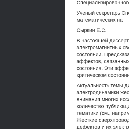
Специализированного
Ученый секретарь Сп
математических на
Сыркин Е.С.
В настоящей диссер
электромагнитных св
состоянии. Предсказ
эффектов, связанных
состояния. Эти эффе
критическом состояни
Актуальность темы д
электродинамики жес
внимания многих исс
количество публикац
тематики (см., напри
Жесткие сверхпровод
дефектов и их элект