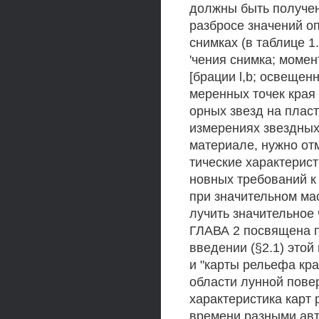
должны быть получен
разбросе значений оп
снимках (в таблице 1
'чения снимка; моме
[брации l,b; освещен
меренных точек края 
орных звезд на плас
измерениях звездных
материале, нужно отм
тические характерист
новных требований к
при значительном ма
лучить значительное
ГЛАВА 2 посвящена п
введении (§2.1) этой
и "карты рельефа кра
области лунной пове
характеристика карт
времени разными ав