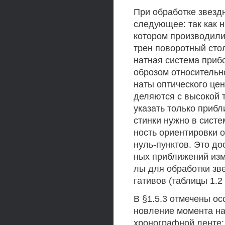
При обработке звезд
следующее: так как 
котором производили
трен поворотный сто
натная система приб
оброзом относительно
наты оптического цен
деляются с высокой 
указать только прибл
стинки нужно в сист
ность ориентировки о
нуль-пунктов. Это д
ных приближений изм
лы для обработки зв
гативов (таблицы 1.2 
В §1.5.3 отмечены ос
новление момента на
хронографной ленте;