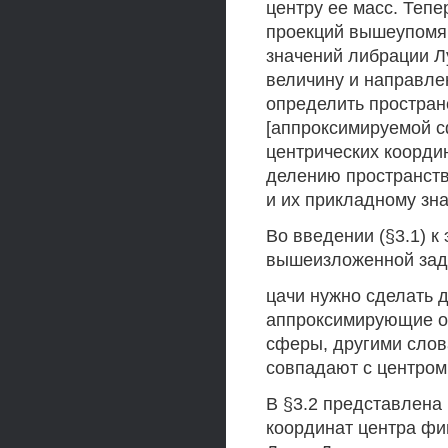
центру ее масс. Тепе
проекций вышеупомян
значений либрации Л
величину и направлен
определить простран
[аппроксимируемой с
центрических коорди
делению пространств
и их прикладному зн
Во введении (§3.1) к
вышеизложенной зада
цачи нужно сделать 
аппроксимирующие ок
сферы, другими сло
совпадают с центром
В §3.2 представлена
координат центра фи