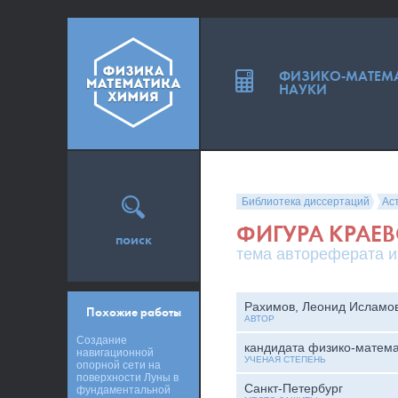
ФИЗИКО-МАТЕМ
НАУКИ
Библиотека диссертаций
Ас
ФИГУРА КРАЕ
поиск
тема автореферата и
Рахимов, Леонид Исламо
Похожие работы
АВТОР
Создание
кандидата физико-матема
навигационной
УЧЕНАЯ СТЕПЕНЬ
опорной сети на
поверхности Луны в
Санкт-Петербург
фундаментальной