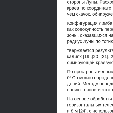
стороны Лупы. Расхо
краев по координате
чем скачок, обнаруже
Конфигурация лимба 
как совокупность пе
зоны, оказавшихся н
радиус Луны по то*н
тверждается результ
кадиях [19],[20],[21]
симирующей краевую 
По пространственным
0! Со можно определ
дений. Методу опред
ванию точности этого
На основе обработки
горизонтальных теле
и 8 м [24], с исполь