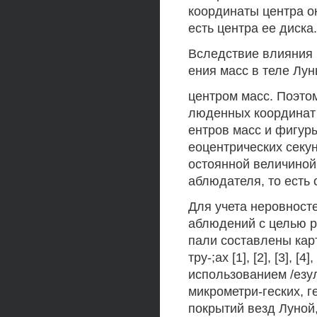
координаты центра о
есть центра ее диска.
Вследствие влияния 
ения масс в теле Лу
центром масс. Поэто
люденных координат 
ентров масс и фигур
еоцентрических секу
остоянной величиной
аблюдателя, то есть 
Для учета неровност
аблюдений с целью р
пали составлены кар
тру-;ах [1], [2], [3], [4
использованием /езу
микрометри-геских, 
покрытий везд Луной,