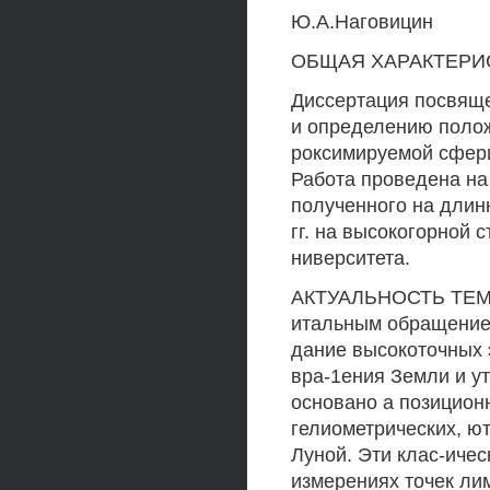
Ю.А.Наговицин
ОБЩАЯ ХАРАКТЕРИ
Диссертация посвяще
и определению полож
роксимируемой сфери
Работа проведена на
полученного на длин
гг. на высокогорной 
ниверситета.
АКТУАЛЬНОСТЬ ТЕМЫ.
итальным обращением
дание высокоточных
вра-1ения Земли и у
основано а позицион
гелиометрических, ю
Луной. Эти клас-иче
измерениях точек ли