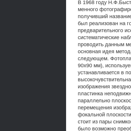
В 1968 году Н.Ф.Быс
менного фотографиро
получивший название
был реализован на г
предварительного ис
систематические наб
проводить данным мет
основная идея метод
следующем. Фотоплас
90x90 мм), использу
устанавливается в п
высокочувствительна
изображения звездно
пластинка неподвижн
параллельно плоскос
перемещения изобра
фокальной плоскости
стоит из пары снимк
было возможно преоб