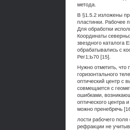
метода.
В §1.5.2 изложены п
пластинки. Рабочее п
Для обработки испол
Координаты северных
звездного каталога 
обрабатывались с ко
Рег1;Ь70 [15].
Нужно отметить, что
горизонтального тел
оптический центр с в
совмещается с геоме
ошибками, возникающ
оптического центра и
можно пренебречь [16
лости рабочего пол
рефракции не учитыва