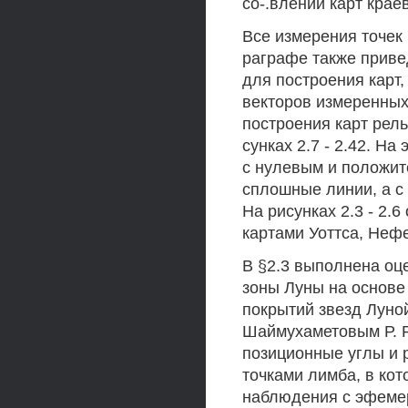
со-.влении карт кра
Все измерения точек
раграфе также прив
для построения карт,
векторов измеренных 
построения карт рел
сунках 2.7 - 2.42. На
с нулевым и положит
сплошные линии, а с 
На рисунках 2.3 - 2.
картами Уоттса, Неф
В §2.3 выполнена оц
зоны Луны на основе
покрытий звезд Луно
Шаймухаметовым Р. Р.
позиционные углы и 
точками лимба, в ко
наблюдения с эфеме