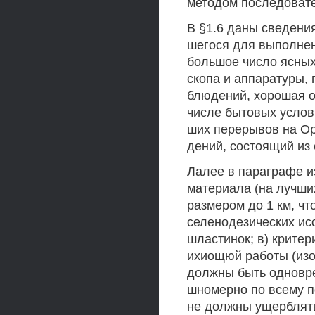
методом последовате
В §1.6 даны сведени
шегося для выполнен
большое число ясных
скопа и аппаратуры,
блюдений, хорошая о
числе бытовых услов
ших перерывов на Орд
дений, состоящий из
Лалее в параграфе и
материала (на лучши
размером до 1 км, чт
селенодезических ис
шластинок; в) крите
ихиощюй работы (изо
должны быть одновр
шномерно по всему п
не должны ущерблять