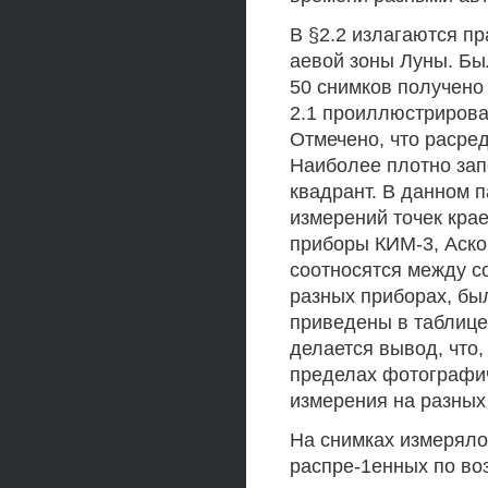
В §2.2 излагаются п
аевой зоны Луны. Бы
50 снимков получено 
2.1 проиллюстрирова
Отмечено, что расре
Наиболее плотно запол
квадрант. В данном 
измерений точек кра
приборы КИМ-3, Аскор
соотносятся между с
разных приборах, бы
приведены в таблице
делается вывод, что,
пределах фотографич
измерения на разных
На снимках измерялос
распре-1енных по воз