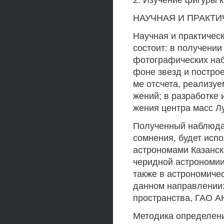
2. Изучение фигуры 
НАУЧНАЯ И ПРАКТИ
Научная и практичес
состоит: в получени
фотографических наб
фоне звезд и построе
ме отсчета, реализу
жений; в разработке
жения центра масс Л
Полученный наблюдат
сомнения, будет исп
астрономами Казанск
черидной астрономии
также в астрономиче
данном направлении:
пространства, ГАО АН
Методика определени