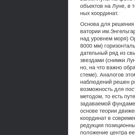
объектов на Луне, в 
ных координат.
Основа для решения 
ватории им.Энгельгар
над уровнем моря) О
8000 мм) горизонталь
дательный ряд из св
звездами (снимки Лу
но, на что важно обр
стеме). Аналогов это
наблюдений решен ря
возможность для пос
методом, то есть пут
задаваемой фундамен
основе теории движе
координат в совреме
редукция позиционны
положение центра ее