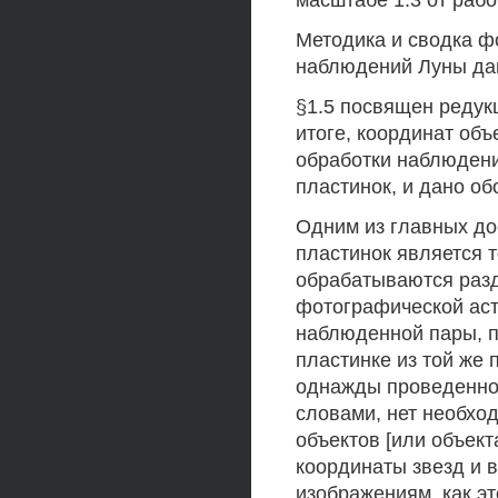
масштабе 1:3 от рабо
Методика и сводка 
наблюдений Луны дан
§1.5 посвящен редук
итоге, координат об
обработки наблюден
пластинок, и дано об
Одним из главных д
пластинок является т
обрабатываются разд
фотографической аст
наблюденной пары, п
пластинке из той же
однажды проведенной
словами, нет необхо
объектов [или объект
координаты звезд и 
изображениям, как эт