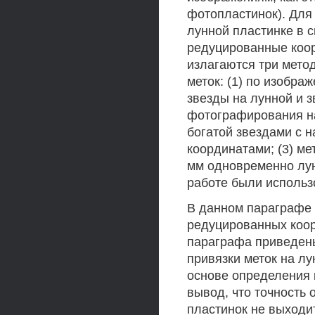
фотопластинок). Для
лунной пластинке в 
редуцированные коор
излагаются три мето
меток: (1) по изобр
звезды на лунной и з
фотографирования на
богатой звездами с
координатами; (3) м
мм одновременно лун
работе были использ
В данном параграфе 
редуцированных коор
параграфа приведены
привязки меток на лу
основе определения 
вывод, что точность
пластинок не выходи