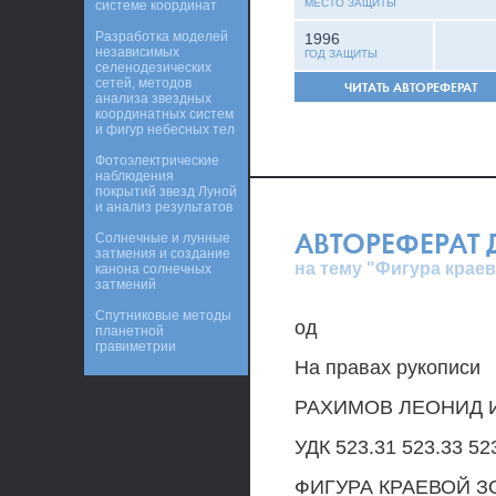
МЕСТО ЗАЩИТЫ
системе координат
Разработка моделей
1996
независимых
ГОД ЗАЩИТЫ
селенодезических
сетей, методов
ЧИТАТЬ АВТОРЕФЕРАТ
анализа звездных
координатных систем
и фигур небесных тел
Фотоэлектрические
наблюдения
покрытий звезд Луной
и анализ результатов
АВТОРЕФЕРАТ
Солнечные и лунные
затмения и создание
на тему "Фигура крае
канона солнечных
затмений
Спутниковые методы
од
планетной
гравиметрии
На правах рукописи
РАХИМОВ ЛЕОНИД 
УДК 523.31 523.33 52
ФИГУРА КРАЕВОЙ 