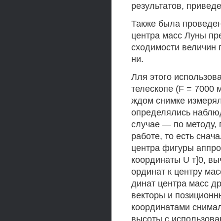
результатов, приведе
Также была проведен
центра масс Луны пр
сходимости величин 
ни.
Лля этого использов
телескопе (F = 7000 
ждом снимке измеряло
определялись наблюд
случае — по методу,
работе, то есть снач
центра фигуры аппро
координаты U т]0, вы
ординат к центру ма
динат центра масс д
векторы и позиционны
координатами снимали
высоты с использова