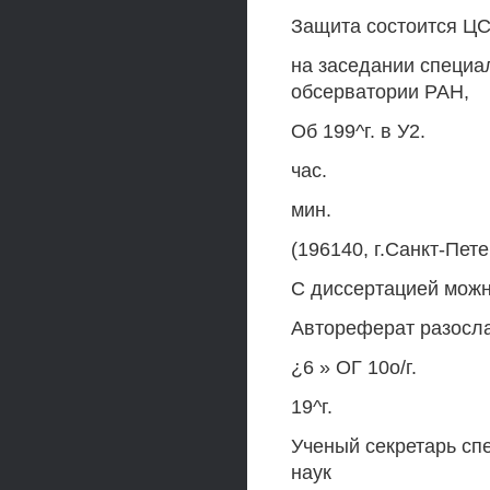
Защита состоится ЦС-- 
на заседании специа
обсерватории РАН,
Об 199^г. в У2.
час.
мин.
(196140, г.Санкт-Пете
С диссертацией можн
Автореферат разосла
¿6 » ОГ 10о/г.
19^г.
Ученый секретарь сп
наук