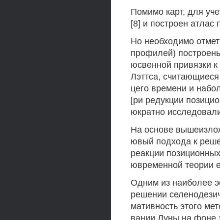
Помимо карт, для уч
[8] и построен атлас
Но необходимо отмети
профилей) построены
юсвенной привязки к
Лэттса, считающиеся
цего времени и набо
[ри редукции позици
юкратно исследовались
На основе вышеизлож
ювый подхода к реше
реакции позиционных
ювременной теории е
Одним из наиболее 
решении селенодезич
мативность этого ме
вании Луны на фоне 