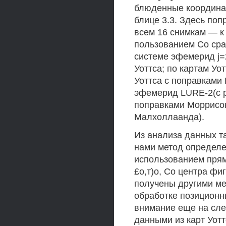
блюденные координат
блице 3.3. Здесь поп
всем 16 снимкам — к
пользованием Со сра
системе эфемерид j=2
Уоттса; по картам Уо
Уоттса с поправками
эфемерид LURE-2(c ре
поправками Моррисон
Малхоллаанда).
Из анализа данных т
нами метод определе
использованием пря
£о,т)о, Со центра фи
получены другими ме
обработке позиционн
внимание еще на сл
данными из карт Уотт