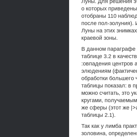
Луны. Для решения э
о которых приведены 
отобраны 110 наблюд
после пол-золуния). 
Луны на этих знимках
краевой зоны.
В данном параграфе
таблице 3.2 в качес
:овпадения центров 
элюдениям (фактичес
обработки большего ч
таблицы показал: в 
можно считать, зто 
кругами, получаемым
же сферы (этот же |
таблицы 2.1).
Так как у лимба прак
золовина, определен