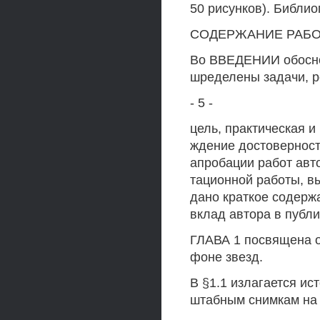
50 рисунков). Библио
СОДЕРЖАНИЕ РАБ
Во ВВЕДЕНИИ обосно
шределены задачи, р
- 5 -
цель, практическая и
ждение достоверност
апробации работ авт
тационной работы, в
дано краткое содерж
вклад автора в публи
ГЛАВА 1 посвящена о
фоне звезд.
В §1.1 излагается ис
штабным снимкам на 