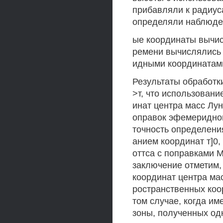
прибавляли к радиус
определяли наблюде
ые координаты вычис
ремени вычислялись
идными координатами
Результаты обработки
>т, что использован
инат центра масс Лу
оправок эфемеридно
точность определени
анием координат т]0,
оттса с поправками 
заключение отметим,
координат центра ма
ространственных коо
том случае, когда и
зоны, полученных од