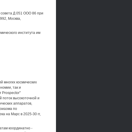
 совета Д 051 ООО 86 при
992, Москва,
мического института им
й многих космических
номии, так и
 Prospector"
 поток высокоточной и
ических аппаратов,
узиазма по
а на Марс в 2025-30 гг,
атам координатно -