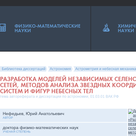
ФИЗИКО-МАТЕМАТИЧЕСКИЕ
ХИМИЧ
НАУКИ
НАУКИ
Библиотека диссертаций
Астрономия
Астрометрия и небесная механик
РАЗРАБОТКА МОДЕЛЕЙ НЕЗАВИСИМЫХ СЕЛЕН
СЕТЕЙ, МЕТОДОВ АНАЛИЗА ЗВЕЗДНЫХ КООРД
СИСТЕМ И ФИГУР НЕБЕСНЫХ ТЕЛ
тема автореферата и диссертации по астрономии, 01.03.01 ВАК РФ
Нефедьев, Юрий Анатольевич
АВТОР
доктора физико-математических наук
УЧЕНАЯ СТЕПЕНЬ