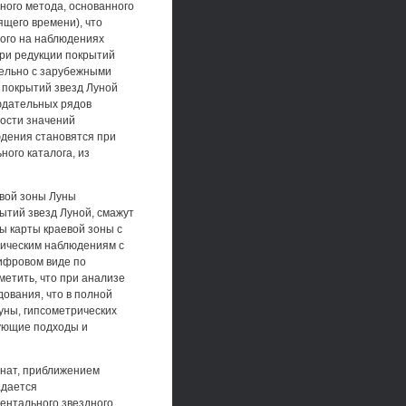
ного метода, основанного
ящего времени), что
ного на наблюдениях
ри редукции покрытий
тельно с зарубежными
 покрытий звезд Луной
людательных рядов
ности значений
дения становятся при
ого каталога, из
евой зоны Луны
ытий звезд Луной, смажут
ы карты краевой зоны с
рическим наблюдениям с
цифровом виде по
етить, что при анализе
ования, что в полной
уны, гипсометрических
вующие подходы и
нат, приближением
адается
ентального звездного