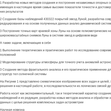
1 Разработка новых методов создания и построение независимых опорных с
имеющих в настоящее время самые высокие показатели точности и достове
них результатов
2 Создание базы наблюдений 430322 покрытий звезд Луной, разработка сов
редуцирования и на основе полученных данных анализ динамической систе
3 Построение точных карт краевой зоны Луны на основе гелиометрических н
широкомасштабных снимков Луны в системе звезд в цифровом виде
А также задачи, включающие в себя
1 Выполнение теоретических и практических работ по исследованию соврем
положений
2 Моделирование структуры атмосферы для точного учета аномалий астрон
3 Создание метода фрактального анализа и его практическое применение д
структур тел солнечной системы
На Рисунке 1 представлено схематическое изображение всех задач и целей,
решения в настоящей работе, в последовательности их логических связей др
Работа носит как экспериментальный, так и теоретический характер создани
наблюдений и их редукция, разработка новых методов анализа и обработки
данных с целью решения комплексных задач астрометрии
Научная новизна