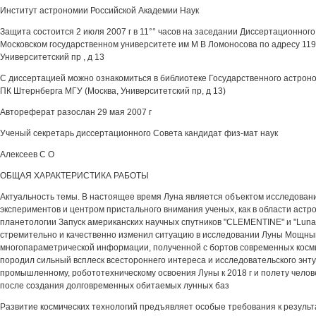
Институт астрономии Российской Академии Наук
Защита состоится 2 июля 2007 г в 11°° часов на заседании Диссертационного
Московском государственном университете им М В Ломоносова по адресу 119
Университетский пр , д 13
С диссертацией можно ознакомиться в библиотеке Государственного астроно
ПК Штернберга МГУ (Москва, Университетский пр, д 13)
Автореферат разослан 29 мая 2007 г
Ученый секретарь диссертационного Совета кандидат физ-мат наук
Алексеев С О
ОБЩАЯ ХАРАКТЕРИСТИКА РАБОТЫ
Актуальность темы. В настоящее время Луна является объектом исследовани
экспериментов и центром пристального внимания ученых, как в области астро
планетологии Запуск американских научных спутников "CLEMENTINE" и "Lunar
стремительно и качественно изменил ситуацию в исследовании Луны Мощный
многопараметрической информации, полученной с бортов современных косм
породил сильный всплеск всестороннего интереса и исследовательского энт
промышленному, робототехническому освоения Луны к 2018 г и полету человек
после создания долговременных обитаемых лунных баз
Развитие космических технологий предъявляет особые требования к результ