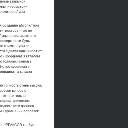
ление взаимной
мики и геометрии
араметров Луны,
ся создание абсолютной
ти, построенные по
 Луны располагаются в
а поверхности Луны
ые снимки Луны со
ти в диапазоне широт от
оси координат в каталоге
остоянных членов в
2», построенный в
оординат, а каталог
я точность очень высока,
ересен вопрос о
ат относительно
астрометрического
Недостатком данного
мы уравнений поправок,
оге ШРРАКСОЭ требует