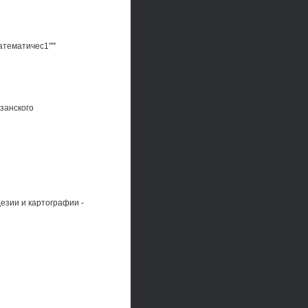
тематичес1""'
занского
езии и картографии -