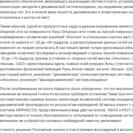
временного обеспечения, включающего реализацию систем отсчета, установ
ориентации звездной и динамической систем координат, исследованию дина
небесных тел Это в полной мере касается динамических и геометрических п
отнесенных к центру ее масс
Таким образом, одной из приоритетных задач в данном направлении являет
опорной сети на поверхности Луны Опорные сети точек на лунной поверхнос
наблюдениям с космических кораблей "Аполлон" и отнесенные к центру масс
поясе по широте от -20 до +40 градусов, а распространение данных сетей н
приносит не лучшие результаты В настоящее время только крупномасштабн
звездами позволяют исследовать рельеф видимой стороны лунной поверхнос
-70 до +70 градусов, причем, в отличие от опорных сетей миссии «Аполлон», 
«Казань -1162» ориентированы вдоль главных осей инерции Луны с учетом п
разложениях физической либрации Луны Иначе говоря, каталог «Казань -116
настоящей работе, реализует "динамическую" селеноцентрическую систему к
«Аполлон» реализует "квазидинамическую" систему координат
После опубликования каталога Hipparcos было определено, что его внутрення
значение же внешней точности каталога требовало уточнения Также был инт
систематических ошибках Анализ ориентации космической системы координ
динамической производился по результатам наблюдений 48 малых планет с 
спутника HIPPARCOS, представленным в виде двух каталогов - NDAS и FAST 
метода является плохая обусловленность получаемой по этим данным систе
включение же в обработку наземных наблюдений заметно увеличивает
точность решения Положение начала отсчета прямых восхождений в катал