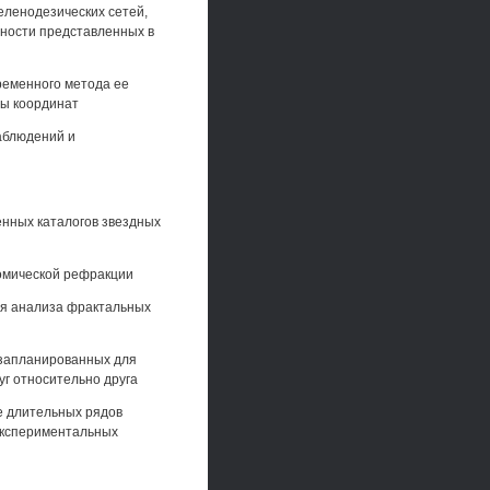
еленодезических сетей,
рности представленных в
ременного метода ее
мы координат
аблюдений и
енных каталогов звездных
омической рефракции
ля анализа фрактальных
 запланированных для
уг относительно друга
е длительных рядов
 экспериментальных