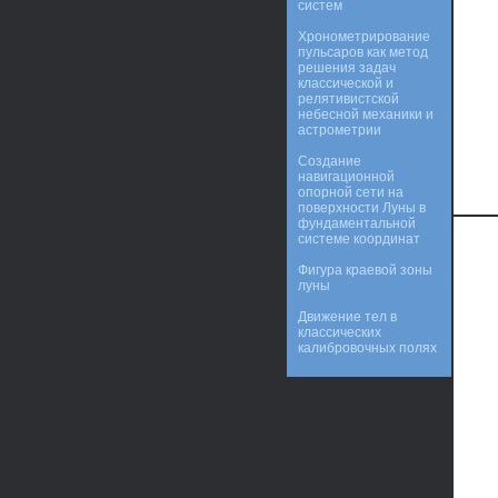
систем
Хронометрирование
пульсаров как метод
решения задач
классической и
релятивистской
небесной механики и
астрометрии
Создание
навигационной
опорной сети на
поверхности Луны в
фундаментальной
системе координат
Фигура краевой зоны
луны
Движение тел в
классических
калибровочных полях