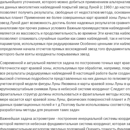
дальнейшего уточнения, которого можно добиться применением альтернатив
на данных многолетних наблюдений покрытий звезд Луной (с 1960 г до насто
позволяет получить результаты, свободные от недостатков метода, основан
малых планет Применение же более совершенных карт краевой зоны Луны п
звезд Луной дает возможность достичь более надежных результатов сравни
аналогами при прочих равных условиях Важным преимуществом наблюдений
является их массовость и продолжительность во времени Эти качества наб
позволяют сглаживать случайные ошибки как самих наблюдений, так и неточ
параметров, используемых при редуцировании Особенно ценными эти наблю
определении начала отсчетов прямых восхождений звезд того фундаментальн
которого были взяты координаты покрываемых звезд
Современной и актуальной является задача по построению точных карт кра
Неточности карт краевой зоны, используемых при обработке, например, покр
все результаты редуцируемых наблюдений В настоящей работе были создан
высокой степенью подробности представленных на них данных по гелиомет
учетом второй модели фигуры Луны Яковкина и карты краевой зоны Луны в 
крупномасштабным снимкам Луны в небесной системе координат Следует отм
фрактальных структур должны использоваться и фрактальные методы исслед
мере касается карт краевой зоны Луны, физических поверхностей планет и Л
данных гравитационных полей и т д Поэтому были использованы соответст
разработаны методы для решения таких задач
Важнейшая задача астрометрии - построение инерциальной системы коорди
которой является небесная фундаментальная система координат, которая з
фундаментальным каталогом звездных положений Оценить точность фундам