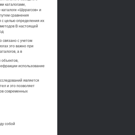
ми каталогами,
е каталоги «Шррагсов» и
 путем сравнения
л с целью определения их
 методов В настоящей
од
 связано с учетом
огах это важно при
талогов, а в
 объектов,
 рефракции использование
исследований является
тел и это позволяет
ров современных
ду собой