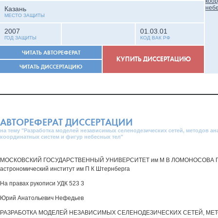
Казань
МЕСТО ЗАЩИТЫ
2007
01.03.01
ГОД ЗАЩИТЫ
КОД ВАК РФ
ЧИТАТЬ АВТОРЕФЕРАТ
КУПИТЬ ДИССЕРТАЦИЮ
ЧИТАТЬ ДИССЕРТАЦИЮ
АВТОРЕФЕРАТ ДИССЕРТАЦИИ
на тему "Разработка моделей независимых селенодезических сетей, методов ан
координатных систем и фигур небесных тел"
МОСКОВСКИЙ ГОСУДАРСТВЕННЫЙ УНИВЕРСИТЕТ им М В ЛОМОНОСОВА Го
астрономический институт им П К Штернберга
На правах рукописи УДК 523 3
Юрий Анатольевич Нефедьев
РАЗРАБОТКА МОДЕЛЕЙ НЕЗАВИСИМЫХ СЕЛЕНОДЕЗИЧЕСКИХ СЕТЕЙ, МЕ