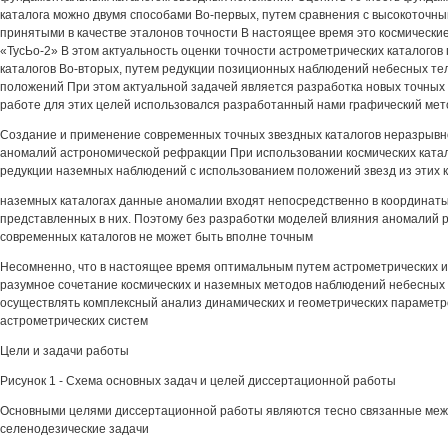
каталога можно двумя способами Во-первых, путем сравнения с высокоточны
принятыми в качестве эталонов точности В настоящее время это космически
«ТусЬо-2» В этом актуальность оценки точности астрометрических каталогов
каталогов Во-вторых, путем редукции позиционных наблюдений небесных те
положений При этом актуальной задачей является разработка новых точных
работе для этих целей использовался разработанный нами графический мет
Создание и применение современных точных звездных каталогов неразрывно
аномалий астрономической рефракции При использовании космических катал
редукции наземных наблюдений с использованием положений звезд из этих ка
наземных каталогах данные аномалии входят непосредственно в координаты
представленных в них. Поэтому без разработки моделей влияния аномалий
современных каталогов не может быть вполне точным
Несомненно, что в настоящее время оптимальным путем астрометрических 
разумное сочетание космических и наземных методов наблюдений небесных 
осуществлять комплексный анализ динамических и геометрических парамет
астрометрических систем
Цели и задачи работы
Рисунок 1 - Схема основных задач и целей диссертационной работы
Основными целями диссертационной работы являются тесно связанные меж
селенодезические задачи