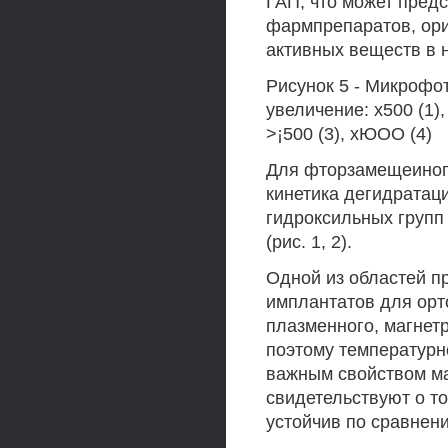
ГАП, что может пред
фармпрепаратов, ор
активных веществ в 
Рисунок 5 - Микрофо
увеличение: х500 (1),
>¡500 (3), хЮОО (4)
Для фторзамещеиного
кинетика дегидратац
гидроксильных групп
(рис. 1, 2).
Одной из областей п
имплантатов для орт
плазменного, магнет
поэтому температурн
важным свойством ма
свидетельствуют о то
устойчив по сравнен