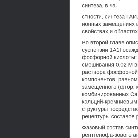
синтеза, в ча-
стности, синтеза ГА
ионных замещениях в
свойствах и областя
Во второй главе опи
суспензии 1A1I осаж
фосфорной кислоты:
смешивания 0.02 М в
раствора фосфорной
компонентов, равном 
замещенного (фтор, 
комбинированных Са 
кальций-кремниевым 
структуры посредств
рецептуры составов 
Фазовый состав синт
рентгенофа-зового а