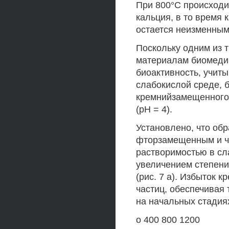
При 800°С происходи
кальция, в то время
остается неизменным
Поскольку одним из 
материалам биомедиц
биоактивность, учит
слабокислой среде, 
кремнийзамещенного 
(рН = 4).
Установлено, что об
фторзамещенным и ч
растворимостью в сл
увеличением степени
(рис. 7 а). Избыток 
частиц, обеспечивая 
на начальных стадия
о 400 800 1200