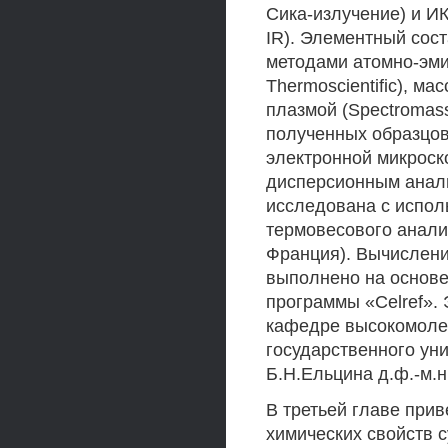
Сика-излучение) и ИК
IR). Элементный сос
методами атомно-эми
Thermoscientific), м
плазмой (Spectromas
полученных образцо
электронной микроск
дисперсионным анали
исследована с испол
термовесового анали
Франция). Вычислени
выполнено на основе
программы «Celref».
кафедре высокомоле
государственного ун
Б.Н.Ельцина д.ф.-м.
В третьей главе при
химических свойств 