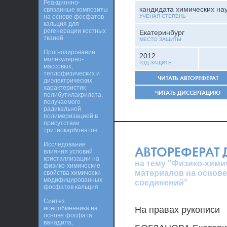
Реакционно-
кандидата химических на
связанные композиты
на основе фосфатов
УЧЕНАЯ СТЕПЕНЬ
кальция для
регенерации костных
Екатеринбург
тканей
МЕСТО ЗАЩИТЫ
Прогнозирование
2012
молекулярно-
ГОД ЗАЩИТЫ
массовых,
теплофизических и
ЧИТАТЬ АВТОРЕФЕРАТ
диэлектрических
характеристик
ЧИТАТЬ ДИССЕРТАЦИЮ
полибутилакрилата,
получаемого
радикальной
полимеризацией в
присутствии
тритиокарбонатов
Исследование
АВТОРЕФЕРАТ
влияния условий
кристаллизации на
на тему "Физико-хим
физико-химические
материалов на основ
свойства химически
модифицированных
соединений"
фосфатов кальция
Синтез
ионообменника на
На правах рукописи
основе фосфата
ванадила,