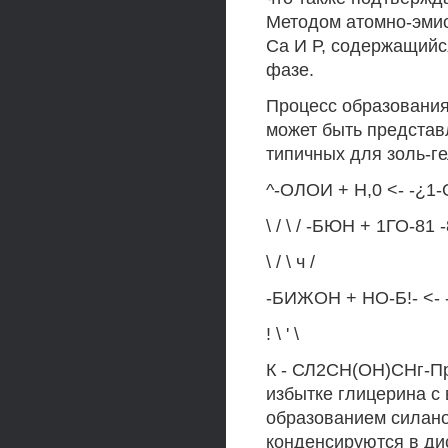
Методом атомно-эмис
Са И Р, содержащийс
фазе.
Процесс образования
может быть представ
типичных для золь-г
^-ОЛОИ + Н,0 <- -¿1
\ / \ / -БЮН + 1ГО-81
\ / \ ч /
-БИЖОН + НО-Б!- <- 
! \ ' \
К - СЛ2СН(ОН)СНг-Пр
избытке глицерина с 
образованием силано
конденсируются в ди