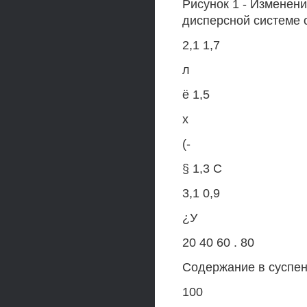
Рисунок 1 - Изменени
дисперсной системе 
2,1 1,7
л
ё 1,5
х
(-
§ 1,3 С
3,1 0,9
¿У
20 40 60 . 80
Содержание в суспен
100