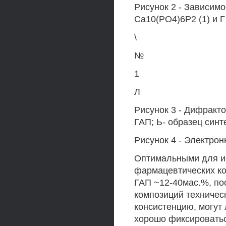
Рисунок 2 - Зависимо
Са10(РО4)6Р2 (1) и Г
\
№
1
Л
Рисунок 3 - Дифракт
ГАП; Ь- образец синт
Рисунок 4 - Электро
Оптимальными для ис
фармацевтических ко
ГАП ~12-40мас.%, по
композиций техничес
консистенцию, могут 
хорошо фиксироватьс