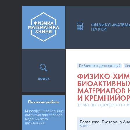
ФИЗИКО-МАТЕМ
НАУКИ
Библиотека диссертаций
Хи
ФИЗИКО-ХИМ
поиск
БИОАКТИВНЫ
МАТЕРИАЛОВ 
И КРЕМНИЙОР
Похожие работы
тема автореферата и
Многофункциональные
покрытия для сплавов
медицинского
Богданова, Екатерина Ан
назначения
АВТОР