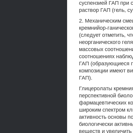
суспензией ГАП при 
раствор ГАП (гель, су
2. Механическим сме
кремнийор-ганическо
(следует отметить, 
неорганического гел
массовых соотношения
соотношениях наблюд
ГАП (образующиеся 
композиции имеют ви
ГАП).
Глицеролаты кремния
перспективной биоло
фармацевтических ко
широким спектром кл
активность основы п
биологически активн
веществ и увеличить