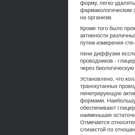
форму, легко удалят
фармакологическим э
на организм.
Кроме того было пр
активности различны
путем измерения сте-
пени диффузии иссле
проводников - глице
через биологическую
Установлено, что кол
транскутанных прово
пенетрирующую актив
формами. Наибольшу
обеспечивают глицер
наименьшая остаточн
Отмечается относите
слизистой по отношен