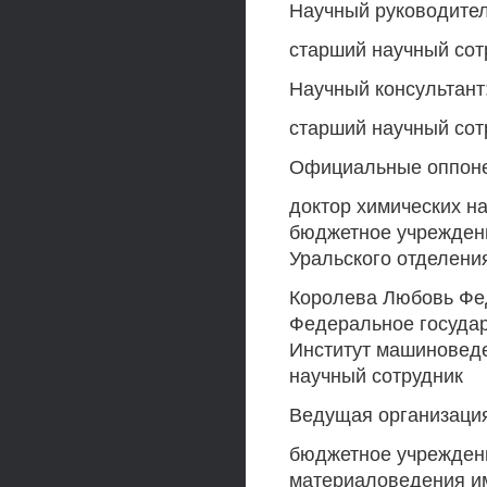
Научный руководител
старший научный сот
Научный консультант
старший научный сот
Официальные оппоне
доктор химических н
бюджетное учреждени
Уральского отделени
Королева Любовь Фед
Федеральное госуда
Институт машиноведе
научный сотрудник
Ведущая организация
бюджетное учреждени
материаловедения им