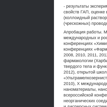
- результаты экспер
свойств ГАП, оценке
(коллоидный раствор,
(чрескожных) провод
Апробация работы. 
международных и рос
конференциях «Химия
конференциях «Фарма
2008, 2010, 2011, 201
фармакологии (Харби
твердого тела и фун
2012), открытой шко
«Ультрамелкозернист
2010), X международ
наноматериалы, нано
всероссийской конфе
неорганических соед
и дисперсных систем»