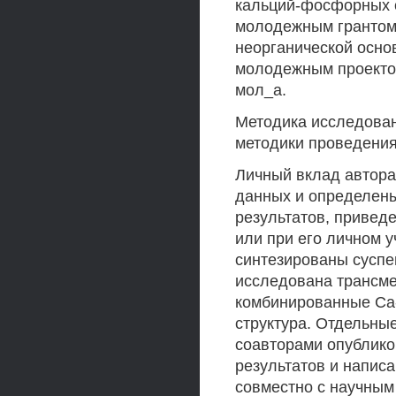
кальций-фосфорных с
молодежным грантом
неорганической осно
молодежным проекто
мол_а.
Методика исследован
методики проведения
Личный вклад автора
данных и определены
результатов, привед
или при его личном 
синтезированы суспе
исследована трансме
комбинированные Са-
структура. Отдельны
соавторами опублико
результатов и напис
совместно с научным