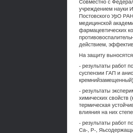
Совместно с Федера
учреждением науки Ин
Постовского УрО РАН
медицинской академи
фармацевтических к
противовоспалитель
действием, эффектив
На защиту выносятся
- результаты работ п
суспензии ГАП и ани
кремнийзамещенный)
- результаты экспер
химических свойств (
термическая устойчи
влияния на них степ
- результаты работ 
Са-, Р-, Яьсодержащи