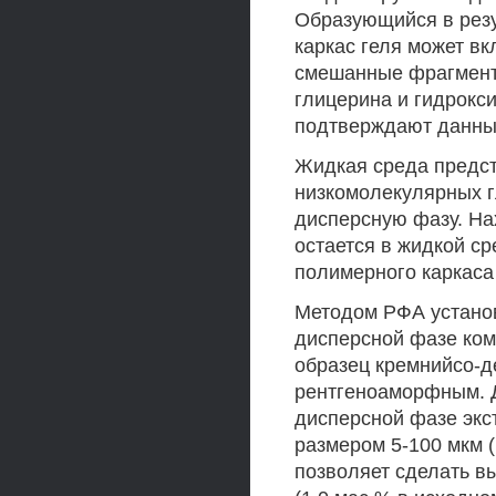
Образующийся в рез
каркас геля может в
смешанные фрагменты
глицерина и гидрокси
подтверждают данные
Жидкая среда предст
низкомолекулярных г
дисперсную фазу. На
остается в жидкой ср
полимерного каркаса (
Методом РФА установ
дисперсной фазе ком
образец кремнийсо-д
рентгеноаморфным. 
дисперсной фазе экс
размером 5-100 мкм 
позволяет сделать в