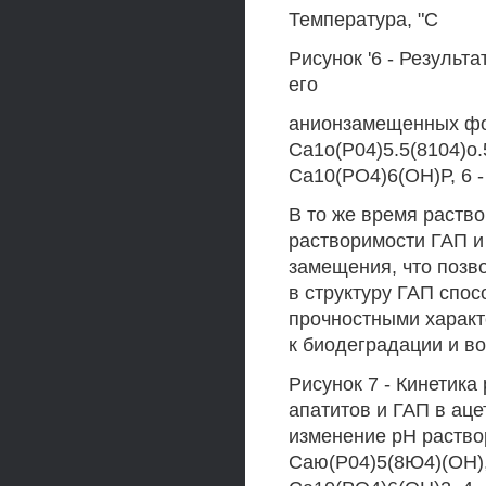
Температура, "С
Рисунок '6 - Результ
его
анионзамещенных форм
Са1о(Р04)5.5(8104)о.5
Са10(РО4)6(ОН)Р, 6 
В то же время раств
растворимости ГАП и
замещения, что позв
в структуру ГАП спо
прочностными характ
к биодеградации и во
Рисунок 7 - Кинетик
апатитов и ГАП в аце
изменение рН раствор
Саю(Р04)5(8Ю4)(ОН), 