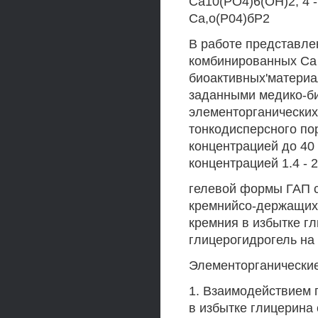
Са10(РО4)6(ОН)2, 4 - 
Са,о(Р04)бР2
В работе представле
комбинированных Са -
биоактивных'материа
заданными медико-би
элементорганических
тонкодисперсного по
концентрацией до 40
концентрацией 1.4 - 2
гелевой формы ГАП с
кремнийсо-держащих
кремния в избытке г
глицерогидрогель на
Элементорганические
1. Взаимодействием 
в избытке глицерина