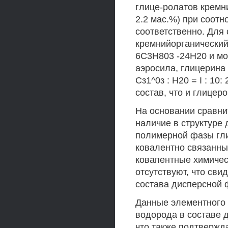
глице-ролатов кремн
2.2 мас.%) при соотн
соответственно. Для
кремнийорганический
6С3Н803 -24Н20 и м
аэросила, глицерина
Сз1^0з : Н20 = I : 1
состав, что и глицер
На основании сравни
наличие в структуре
полимерной фазы гли
ковалентно связанны
ковапентные химичес
отсутствуют, что св
состава дисперсной ф
Данные элементного 
водорода в составе 
что также подтвержд