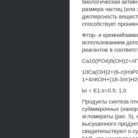
биологическая активн
размера частиц (или
дисперсность вещест
способствует проник
Фтор- и кремнийзам
использованием доп
реагентов в соответс
Са10(РО4)б(ОН)2+лГ-
10Са(ОН)2+(6-л)НзРО
1+4лКОН+(18-Злг)Н2
Ы = Е1;х=0.5; 1.0
Продукты синтеза пл
субмикронных (нанор
агломераты (рис. 5),
высушенного продук
свидетельствуют о с