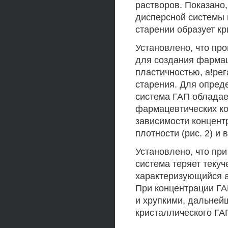
растворов. Показано
дисперсной системы 
старении образует к
Установлено, что пр
для создания фармац
пластичностью, а!ре
старения. Для опред
система ГАП облада
фармацевтических ко
зависимости концентр
плотности (рис. 2) и
Установлено, что пр
система теряет текуче
характеризующийся а
При концентрации ГА
и хрупкими, дальней
кристаллического ГА