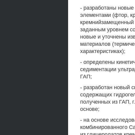
- разработаны новы
элементами (фтор, к
кремнийзамещенный Г
заданным уровнем с
новые и уточнены из
материалов (термиче
характеристиках);
- определены кинети
седиментации ультр
ГАП;
- разработан новый с
содержащих гидроге
полученных из ГАП, 
основе;
- на основе исследо
комбинированного Са-
из глицеролатов кре