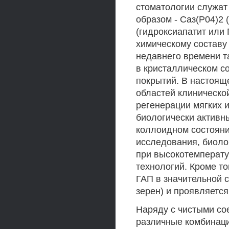
стоматологии служа
образом - Саз(Р04)2
(гидроксиапатит или 
химическому составу 
недавнего времени 
в кристаллическом со
покрытий. В настоящ
областей клиническо
регенерации мягких 
биологически активн
коллоидном состояния
исследования, биоло
при высокотемперату
технологий. Кроме то
ГАП в значительной с
зерен) и проявляетс
Наряду с чистыми со
различные комбинац