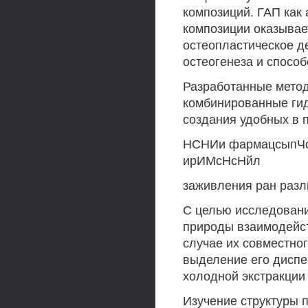
композиций. ГАП как
композиции оказывае
остеопластическое д
остеогенеза и способ
Разработанные метод
комбинированные гид
создания удобных в 
НСНИи фармацсыпЧс
ирИМсНсНйл
заживления ран разл
С целью исследовани
природы взаимодейст
случае их совместно
выделение его дисп
холодной экстракции
Изучение структуры 