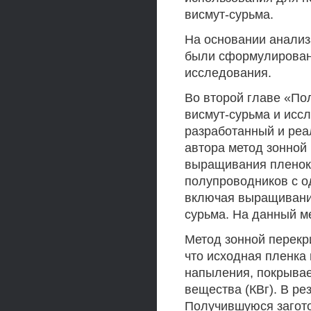
висмут-сурьма.
На основании анализ
были сформулирован
исследования.
Во второй главе «По
висмут-сурьма и исс
разработанный и реа
автора метод зонной
выращивания пленок
полупроводников с 
включая выращивание
сурьма. На данный ме
Метод зонной перекр
что исходная пленка
напыления, покрывае
вещества (КВг). В ре
Получившуюся загото