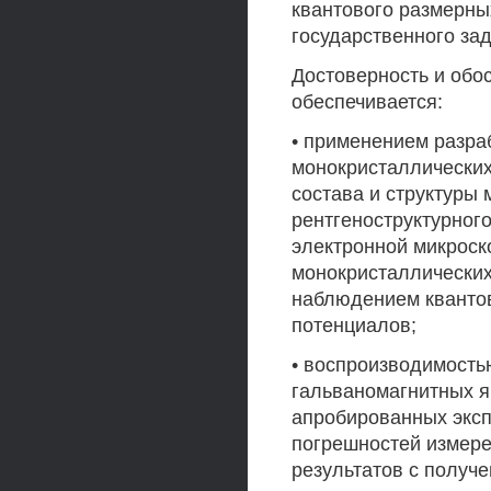
квантового размерны
государственного за
Достоверность и обо
обеспечивается:
• применением разр
монокристаллических
состава и структуры
рентгеноструктурног
электронной микроск
монокристаллических
наблюдением кванто
потенциалов;
• воспроизводимость
гальваномагнитных я
апробированных экс
погрешностей измере
результатов с получ