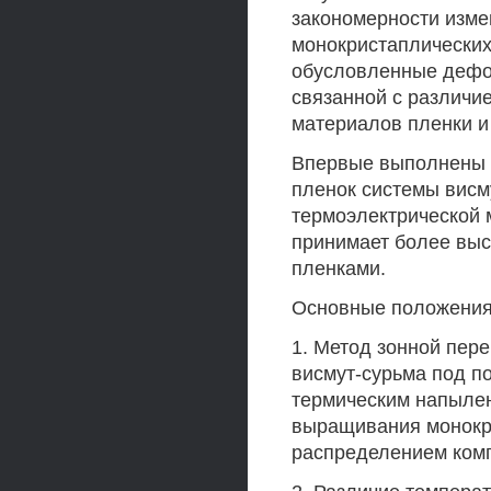
закономерности изме
монокристаплических
обусловленные дефор
связанной с различи
материалов пленки и
Впервые выполнены 
пленок системы висм
термоэлектрической 
принимает более выс
пленками.
Основные положения
1. Метод зонной пер
висмут-сурьма под п
термическим напылен
выращивания монокр
распределением комп