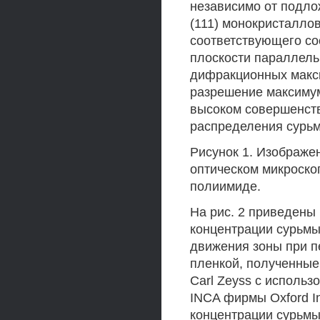
независимо от подло
(111) монокристалло
соответствующего со
плоскости параллел
дифракционных макс
разрешение максимум
высоком совершенств
распределения сурь
Рисунок 1. Изображе
оптическом микроско
полиимиде.
На рис. 2 приведены
концентрации сурьмы
движения зоны при п
пленкой, полученные
Carl Zeyss с исполь
INCA фирмы Oxford In
концентрации сурьмы