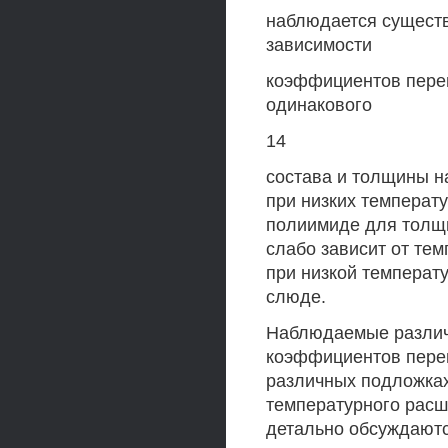
наблюдается существ
зависимости
коэффициентов пере
одинакового
14
состава и толщины н
при низких температу
полиимиде для толщи
слабо зависит от те
при низкой температ
слюде.
Наблюдаемые различи
коэффициентов перен
различных подложка
температурного расш
детально обсуждаютс