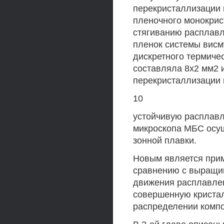
перекристаллизации 
пленочного монокрис
стягиванию расплавл
пленок системы висм
дискретного термиче
составляла 8x2 мм2 и
перекристаллизации 
10
устойчивую расплавл
микроскопа МБС осу
зонной плавки.
Новым является прим
сравнению с выращи
движения расплавлен
совершенную кристал
распределении компо