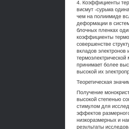
4. Коэффициенты тер
висмут -сурьма один
чем на полиимиде вс
деформации в систем
блочных пленках оди
коэффициенты термоэ
совершенстве структ
вкладов электронов 
термоэлектрической 
принимает более выс
высокой их электроп
Теоретическая значи
Получение монокрист
высокой степенью с
стимулом для исслед
эффектов размерного
низкоразмерных и на
результаты исследов