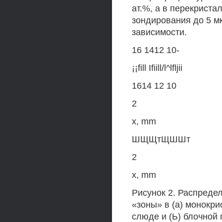
ат.%, а в перекриста
зондирования до 5 м
зависимости.
16 1412 10-
¡¡fill Ifiill/l^lfljii
1614 12 10
2
х, mm
ШЩЩтЩШШт
2
х, mm
Рисунок 2. Распреде
«зоны» в (а) монокр
слюде и (Ь) блочной