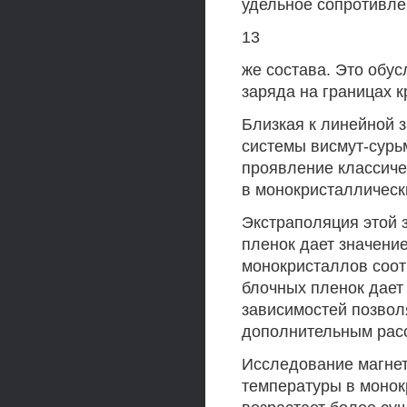
удельное сопротивле
13
же состава. Это обу
заряда на границах к
Близкая к линейной 
системы висмут-сурь
проявление классичес
в монокристаллическ
Экстраполяция этой 
пленок дает значени
монокристаллов соот
блочных пленок дает
зависимостей позвол
дополнительным расс
Исследование магнет
температуры в монок