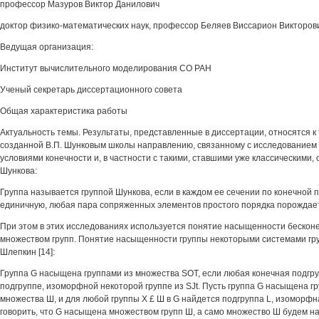
профессор Мазуров Виктор Данилович
доктор физико-математических наук, профессор Беляев Виссарион Викторов
Ведущая организация:
Институт вычислительного моделирования СО РАН
Ученый секретарь диссертационного совета
Общая характеристика работы
Актуальность темы. Результаты, представленные в диссертации, относятся 
созданной В.П. Шунковым школы направлению, связанному с исследованием 
условиями конечности и, в частности с такими, ставшими уже классическими, 
Шункова:
Группа называется группой Шункова, если в каждом ее сечении по конечной 
единичную, любая пара сопряженных элементов простого порядка порождает
При этом в этих исследованиях используется понятие насыщенности бескон
множеством групп. Понятие насыщенности группы некоторыми системами групп
Шлепкин [14]:
Группа G насыщена группами из множества SOT, если любая конечная подгру
подгруппе, изоморфной некоторой группе из SJt. Пусть группа G насыщена г
множества Ш, и для любой группы X £ Ш в G найдется подгруппа L, изоморфна
говорить, что G насыщена множеством групп Ш, а само множество Ш будем