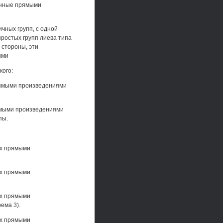
щенные прямыми
чных групп, с одной
ростых групп лиева типа
 стороны, эти
ыми
кого:
рямыми произведениями
ямыми произведениями
пы.
ых прямыми
ых прямыми
ых прямыми
ема 3).
ых прямыми