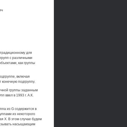
ич
к традиционному для
групп с различными
объектами, как группы
подгруппе, включая
 конечную подгруппу.
ечной группы заданным
 ввел в 1993 г. А.К.
ппа из G содержится в
руппами из некоторого
я X. В этом случае будем
 называть насыщающим