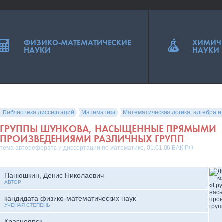
ФИЗИКО-МАТЕМАТИЧЕСКИЕ
ХИМИЧ
НАУКИ
НАУКИ
Библиотека диссертаций
Математика
Математическая логика, алгебра и
ГРУППЫ ШУНКОВА, НАСЫЩЕННЫЕ ПРЯМЫМИ
ПРОИЗВЕДЕНИЯМИ РАЗЛИЧНЫХ ГРУПП
тема автореферата и диссертации по математике, 01.01.06 ВАК РФ
Панюшкин, Денис Николаевич
АВТОР
кандидата физико-математических наук
УЧЕНАЯ СТЕПЕНЬ
Красноярск