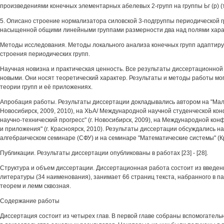
произведениями конечных элементарных абелевых 2-групп на группы Ьг (р) (
5. Описано строение нормализатора силовской 3-подгруппы периодической 
насыщенной общими линейными группами размерности два над полями характ
Методы исследования. Методы локального анализа конечных групп адаптир
строения периодических групп.
Научная новизна и практическая ценность. Все результаты диссертационно
новыми. Они носят теоретический характер. Результаты и методы работы мо
теории групп и её приложениях.
Апробация работы. Результаты диссертации докладывались автором на "Мальц
Новосибирск, 2009, 2010), на ХЬА/ Международной научной студенческой ко
научно-технический прогресс" (г. Новосибирск, 2009), на Международной кон
и приложения" (г. Красноярск, 2010). Результаты диссертации обсуждались н
алгебраическом семинаре (СФУ) и на семинаре "Математические системы" (К
Публикации. Результаты диссертации опубликованы в работах [23] - [28].
Структура и объем диссертации. Диссертационная работа состоит из введени
литературы (34 наименования), занимает 66 страниц текста, набранного в 
теорем и лемм сквозная.
Содержание работы
Диссертация состоит из четырех глав. В первой главе собраны вспомогател