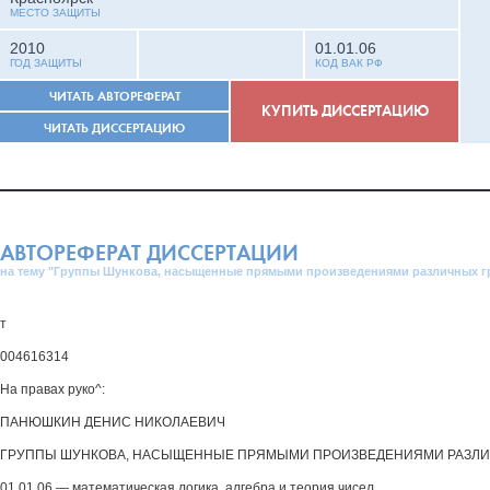
МЕСТО ЗАЩИТЫ
2010
01.01.06
ГОД ЗАЩИТЫ
КОД ВАК РФ
ЧИТАТЬ АВТОРЕФЕРАТ
КУПИТЬ ДИССЕРТАЦИЮ
ЧИТАТЬ ДИССЕРТАЦИЮ
АВТОРЕФЕРАТ ДИССЕРТАЦИИ
на тему "Группы Шункова, насыщенные прямыми произведениями различных г
т
004616314
На правах руко^:
ПАНЮШКИН ДЕНИС НИКОЛАЕВИЧ
ГРУППЫ ШУНКОВА, НАСЫЩЕННЫЕ ПРЯМЫМИ ПРОИЗВЕДЕНИЯМИ РАЗЛИ
01.01.06 — математическая логика, алгебра и теория чисел