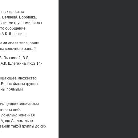
ечных простых
, Беляева, Боровика,
рытиями группами лиева
 это обобщение
 А.К. Шлепкин:
ами лиева типа, ранги
па конечного ранга?
. Лыткиной, В.Д.
 А.К. Шлепкина [4-12,14-
асыщающее множество
, Бернсайдовы группы
щены прямыми
 насыщенная конечными
что она либо
е локально конечная
, где А - локально
вании такой группы до сих
: