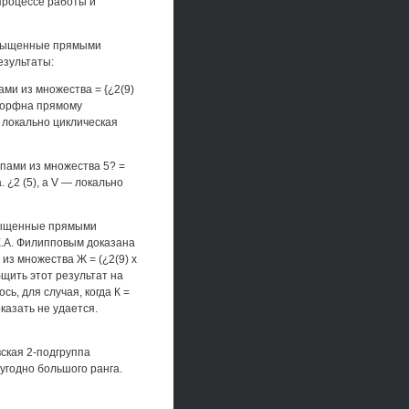
процессе работы и
насыщенные прямыми
езультаты:
ми из множества = {¿2(9)
 изоморфна прямому
— локально циклическая
пами из множества 5? =
 а. ¿2 (5), а V — локально
асыщенные прямыми
К.А. Филипповым доказана
из множества Ж = (¿2(9) х
бщить этот результат на
ь, для случая, когда К =
доказать не удается.
ская 2-подгруппа
угодно большого ранга.