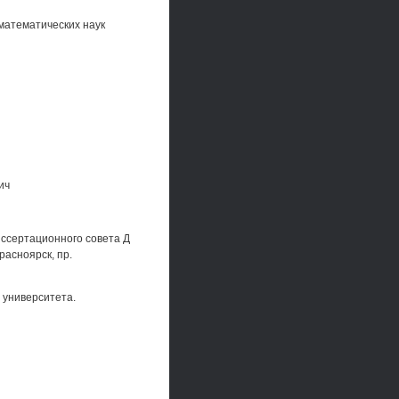
математических наук
ич
иссертационного совета Д
расноярск, пр.
 университета.