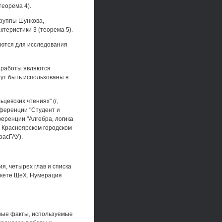
теорема 4).
группы Шункова,
еристики 3 (теорема 5).
уются для исследования
й работы являются
гут быть использованы в
евских чтениях" (г,
нференции "Студент и
ференции "Алгебра, логика
а Красноярском городском
расГАУ).
я, четырех глав и списка
пакете ЩеХ. Нумерация
ьные факты, используемые