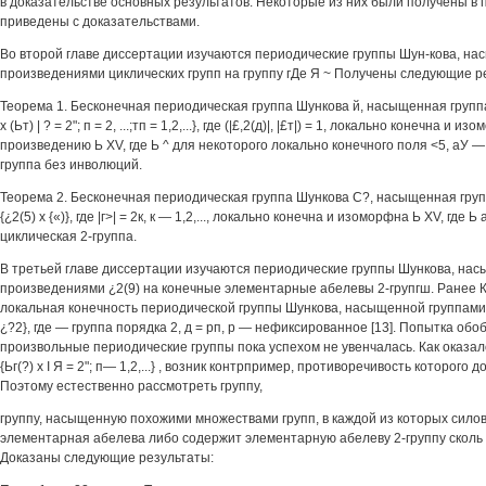
в доказательстве основных результатов. Некоторые из них были получены в 
приведены с доказательствами.
Во второй главе диссертации изучаются периодические группы Шун-кова, 
произведениями циклических групп на группу гДе Я ~ Получены следующие р
Теорема 1. Бесконечная периодическая группа Шункова й, насыщенная группа
х (Ьт) | ? = 2"; п = 2, ...;тп = 1,2,...}, где (|£,2(д)|, |£т|) = 1, локально конечна и
произведению Ь XV, где Ь ^ для некоторого локально конечного поля <5, аУ 
группа без инволюций.
Теорема 2. Бесконечная периодическая группа Шункова С?, насыщенная груп
{¿2(5) х {«)}, где |г>| = 2к, к — 1,2,..., локально конечна и изоморфна Ь XV, где Ь
циклическая 2-группа.
В третьей главе диссертации изучаются периодические группы Шункова, н
произведениями ¿2(9) на конечные элементарные абелевы 2-групгш. Ранее 
локальная конечность периодической группы Шункова, насыщенной группами 
¿?2}, где — группа порядка 2, д = рп, р — нефиксированное [13]. Попытка обо
произвольные периодические группы пока успехом не увенчалась. Как оказалос
{Ьг(?) х I Я = 2"; п— 1,2,...} , возник контрпример, противоречивость которого 
Поэтому естественно рассмотреть группу,
группу, насыщенную похожими множествами групп, в каждой из которых силов
элементарная абелева либо содержит элементарную абелеву 2-группу сколь 
Доказаны следующие результаты: