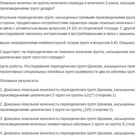
Локально конечны ли группы конечного периода и конечного 2-ранга, насы
произведениями групп диэдра?
Изучение периодических групп, насыщенных прямыми произведениями разли
стороны, продиктовано потребностями характери-зации локально конечных п
в связи с упомянутым выше вопросом 14.101 из Коуровской тетради. С другой
исследования оказались интересными и востребованными в связи с указанн
выше направлениями комбинаторной теории групп и вопросом А.Ю. Ольшанс
Существует ли периодическая не локально конечная группа, насыщенная п
циклических групп простого порядка?
Цель работы. Исследование периодических групп Шункова, насыщенных пр
проективных специальных линейных групп размерности два на абелевы груп
Основные результаты.
1. Доказана локальная конечность периодических групп Шункова, насыщенн
произведениями циклических 2'-групп на группы Ь2(2") (теорема 1).
2. Доказана локальная конечность периодических групп Шункова, насыщенн
произведениями циклических 2-групп на группу ¿2(5) (теорема 2).
3. Доказана локальная конечность периодических групп Шункова, насыщенн
произведениями конечных элементарных абелевых 2-групп на группу 5) (теор
4. Доказана локальная конечность периодических групп Шункова, насыщенн