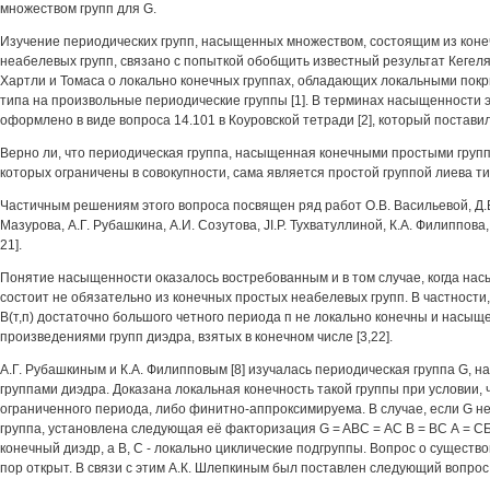
множеством групп для G.
Изучение периодических групп, насыщенных множеством, состоящим из кон
неабелевых групп, связано с попыткой обобщить известный результат Кегеля
Хартли и Томаса о локально конечных группах, обладающих локальными пок
типа на произвольные периодические группы [1]. В терминах насыщенности
оформлено в виде вопроса 14.101 в Коуровской тетради [2], который поставил
Верно ли, что периодическая группа, насыщенная конечными простыми групп
которых ограничены в совокупности, сама является простой группой лиева ти
Частичным решениям этого вопроса посвящен ряд работ О.В. Васильевой, Д.В
Мазурова, А.Г. Рубашкина, А.И. Созутова, JI.P. Тухватуллиной, К.А. Филиппова,
21].
Понятие насыщенности оказалось востребованным и в том случае, когда н
состоит не обязательно из конечных простых неабелевых групп. В частности
В(т,п) достаточно большого четного периода п не локально конечны и насы
произведениями групп диэдра, взятых в конечном числе [3,22].
А.Г. Рубашкиным и К.А. Филипповым [8] изучалась периодическая группа G,
группами диэдра. Доказана локальная конечность такой группы при условии, 
ограниченного периода, либо финитно-аппроксимируема. В случае, если G н
группа, установлена следующая её факторизация G = ABC = АС В = ВС А = СБА
конечный диэдр, а В, С - локально циклические подгруппы. Вопрос о существо
пор открыт. В связи с этим А.К. Шлепкиным был поставлен следующий вопрос