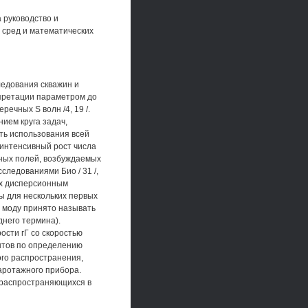
 руководство и
 сред и математических
дования скважин и
претации параметром до
ечных S волн /4, 19 /.
ием круга задач,
ть использования всей
 интенсивный рост числа
ных полей, возбуждаемых
следованиями Био / 31 /,
их дисперсионным
ы для нескольких первых
ю моду принято называть
него термина).
ости гГ со скоростью
ентов по определению
кого распространения,
каротажного прибора.
 распространяющихся в