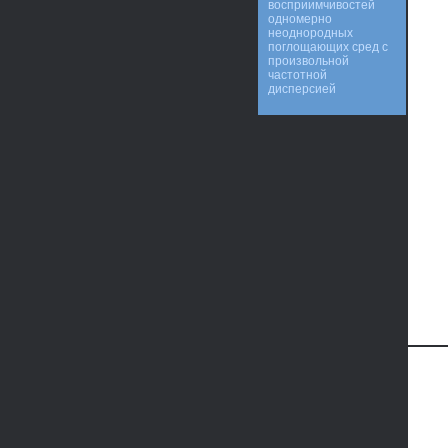
восприимчивостей
одномерно
неоднородных
поглощающих сред с
произвольной
частотной
дисперсией