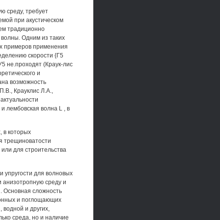
ю среду, требует
емой при акустическом
чем традиционно
волны. Одним из таких
вых примеров применения
еделению скорости {Г5
У5 не.проходят (Краук-лис
оретического и
зана возможность
В., Крауклис Л.А.,
б актуальности
 лембовская волна L , в
, в которых
ия трещиноватости
 или для строительства
 упругости для волновых
и анизотропную среду и
 Основная сложность
ионных и поглощающих
 водной и других,
ько среда, но и наличие