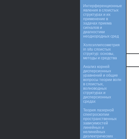
Интерференционные
явления в слоистых
структурах и их
применение в
задачах приема
сигналов и
диагностики
неоднородных сред
Холоэллипсометрия
in situ слоистых
структур: основы,
методы и средства
Анализ корней
дисперсионных
уравнений и общие
вопросы теории волн
в слоистых,
волноводных
структурах и
дисперсионных
средах
Теория лазерной
спектроскопии
пространственных
зависимостей
линейных и
нелинейных
диэлектрических