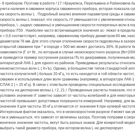
- 8 прибором. Поэтому в работе / 17 / Крауклиса, Перельмана и Рабиновича 
учета наличия в скважине корпуса скважинного прибора, которая показала с
на скорость волны L . Подробный анализ влияния параметров среды и скваж
скорость волны L показал, что скорость.тУ уменьшается с увеличением отнош
прибора, \ - радиус скважины) и уменьшением скорости поперечных волн в по
прибора iT50 . Наиболее часто встречающиеся значения ас- лежат в пределах
х = 0,6 соответствует, например, скважинному прибору диаметром 60 мм, на
диаметром 76 мм. Для этого случая отклонение скорости гидроволны в зазоре
открытой скважине при ^ в породе » 500 м/с может достигать 30%. В работе 
зависимости {Г от lfs , по которым в случае низкоскоростного разреза (tfs<2000
и приводится пример построения разреза lTs по диаграммам, полученным 
аппаратурой ЛАК-1 для одного из районов. Приводимые результаты относили
низкочастотных волн L ( Х»Ъ). Однако, в большинстве типов стандартной а
частота излучателей | больше 20 кГц, то есть находится в той области часто
скважин и используемых длин волн сравнимы (например, в аппаратуре ЛАК-1 |
СПАК-2 | = 25 кГц). В связи с этим были проведены специальные исследован
частоты на дисперсию волны L / 2, 21 /. Проведенные расчеты показали, что
условиях значение гГ заметно зависят от частоты колебаний и для некоторых
частотой превышают допустимые погрешности измерений. Например, для в
значение if для частоты 30 кГц отличается от значения tl при нулевой частоте
Интересным фактом оказалось, что в низкоскоростном разрезе if может как ув
так и уменьшаться, что зависит от величины зазора. Поэтому поправки к скор
конечное значение частоты, могут быть разных знаков. Для конкретной моде
выбрать такой диаметр прибора, при котором волна L не диспергирует.