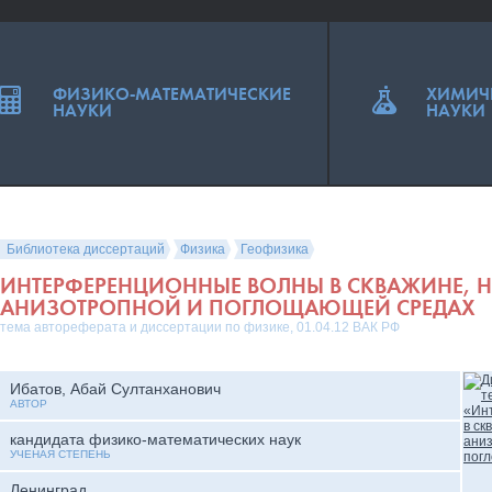
ФИЗИКО-МАТЕМАТИЧЕСКИЕ
ХИМИЧ
НАУКИ
НАУКИ
Библиотека диссертаций
Физика
Геофизика
ИНТЕРФЕРЕНЦИОННЫЕ ВОЛНЫ В СКВАЖИНЕ, 
АНИЗОТРОПНОЙ И ПОГЛОЩАЮЩЕЙ СРЕДАХ
тема автореферата и диссертации по физике, 01.04.12 ВАК РФ
Ибатов, Абай Султанханович
АВТОР
кандидата физико-математических наук
УЧЕНАЯ СТЕПЕНЬ
Ленинград