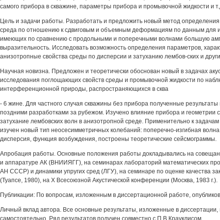
самого прибора в скважине, параметры прибора и промывочной жидкости и т.
Цель и задачи работы. Разработать и предложить новый метод определени
среда по отношению к сдвиговым и объемным деформациям по данным для 
имеющих по сравнению с продольными и поперечными волнами большую ам
выразительность. Исследовать возможность определения параметров, хара
анизотропные свойства среды по дисперсии и затуханию лембов-ских и друг
Научная новизна. Предложен и теоретически обоснован новый в задачах аку
исследования поглощающих свойств среды и промывочной жидкости по наб
интерференционной природы, распространяющихся в сква
- 6 жине. Для частного случая скважины без прибора полученные результат
поздними разработками за рубежом. Изучено влияние прибора и геометрии 
затухание лембовских волн в анизотропной среде. Применительно к задачам
изучен новый тип неосесимметричных колебаний: поперечно-изгибная волна
дисперсия, функция возбуждения, построены теоретические сейсмограммы.
Апробация работы. Основные положения работы докладывались на совещани
и аппаратуре АК (ВНИИЯГГ), на семинарах лабораторий математических пр
АН СССР) и динамики упругих сред (ЛГУ), на семинаре по оценке качества з
(Туапсе, 1980), на X Всесоюзной Акустической конференции (Москва, 1983 г.).
Публикации: По вопросам, изложенным в диссертационной работе, опубликов
Личный вклад автора. Все основные результаты, изложенные в диссертации,
самостоятельно. Ряд результатов получен совместно с П.В.Крауклисом.