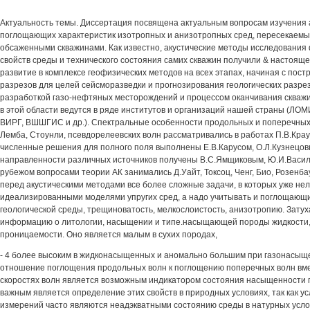
Актуальность темы. Диссертация посвящена актуальным вопросам изучения
поглощающих характеристик изотропных и анизотропных сред, пересекаемы
обсаженными скважинами. Как известно, акустические методы исследования
свойств среды и технического состояния самих скважин получили & настоя
развитие в комплексе геофизических методов на всех этапах, начиная с пос
разрезов для целей сейсморазведки и прогнозирования геологических разрез
разработкой газо-нефтяных месторождений и процессом оканчивания скважи
в этой области ведутся в ряде институтов и организаций нашей страны (Л
ВИРГ, ВШШГИС и др.). Спектральные особенности продольных и поперечных 
Лемба, Стоунли, псевдорелеевских волн рассматривались в работах П.В.Краук
численные решения для полного поля выполнены Е.В.Карусом, О.Л.Кузнецов
направленности различных источников получены В.С.Ямщиковым, Ю.И.Васил
рубежом вопросами теории АК занимались Д.Уайт, Токсоц, Ченг, Био, Розенбау
перед акустическими методами все более сложные задачи, в которых уже нел
идеализированными моделями упругих сред, а надо учитывать и поглощающ
геологической среды, трещиноватость, мелкослоистость, анизотропию. Затух
информацию о литологии, насыщении и типе.насыщающей породы жидкости, 
проницаемости. Оно является малым в сухих породах,
- 4 более высоким в жидконасыщенных и аномально большим при газонасыще
отношение поглощения продольных волн к поглощению поперечных волн вме
скоростях волн является возможным индикатором состояния насыщенности
важным является определение этих свойств в природных условиях, так как 
измерений часто являются неадэкватными состоянию среды в натурных усло