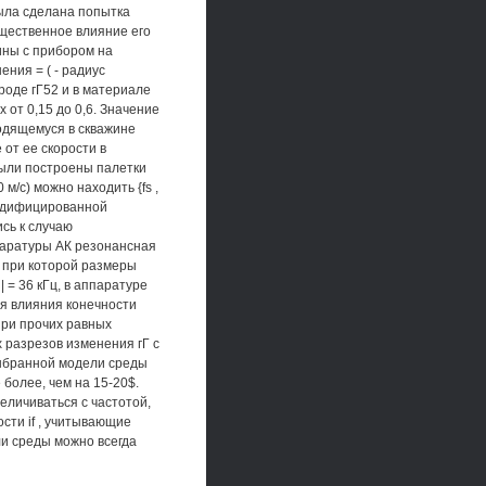
была сделана попытка
ущественное влияние его
ины с прибором на
ения = ( - радиус
роде гГ52 и в материале
 от 0,15 до 0,6. Значение
ходящемуся в скважине
 от ее скорости в
были построены палетки
 м/с) можно находить {fs ,
модифицированной
сь к случаю
ппаратуры АК резонансная
т, при которой размеры
 = 36 кГц, в аппаратуре
ия влияния конечности
 при прочих равных
 разрезов изменения гГ с
ыбранной модели среды
 более, чем на 15-20$.
еличиваться с частотой,
ости if , учитывающие
ли среды можно всегда