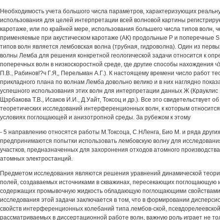
Необходимость учета большого числа параметров, характеризующих реальну
использования для целей интерпретации всей волновой картины регистриру
каротаже, или по крайней мере, использования большего числа типов волн, 
применяемые при акустическом каротаже (АК) продольные Р и поперечные S 
типов волн является лембовская волна (трубная, гидроволна). Один из пер
волны Лемба для решения конкретной геологической задачи относится к опр
поперечных волн в низкоскоростной среде, где другие способы нахождения ч
П.В., Рабинов!?ч Г.Я,, Перельман А.Г.). К настоящему времени число работ те
прикладного плана по волнам Лемба довольно велико и в них наглядно пока
успешного использования этих волн для интерпретации данных Ж (Крауклис П.
Щзрбакова Т.В., Исаков И.И., Д.Уайт, Токсоц и др.). Все это свидетельствует о
теоретических исследований интерференционных волн, к которым относится и
условиях поглощающей и анизотропной среды. За рубежом к этому
- 5 направлению относятся работы М.Токсоца, С.НЛенга, Био М. и ряда других
предпринимаются попытки использовать лембовскую волну для исследован
участков, предназначенных для захоронения отходов атомного производства
атомных электростанций.
Предметом исследования являются решения уравнений динамической теории
полей, создаваемых источниками в скважинах, пересекающих поглощающую 
содержащих промывочную жидкость обладающую поглощающими свойствами.
исследования этой задачи заключается в том, что в формировании дисперс
свойств интерференционных колебаний типа лембов-ской, псевдорелеевской,
рассматриваемых в диссертационной работе волн, важную роль играет не тол