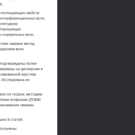
д.
я поглощающих свойств
интерференционных волн,
плитудную
ктеризующих
их нормальных волн.
стики скважин метод
людениям волн
ы подтверждены более
скважины на дисперсию и
 скважинной акустики
. Исследована ее
ях по теории, методике
облем геофизики (ЛОМИ
аканчивания скважин
ано 8 статей.
 получены