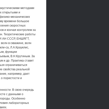
 акустическими методами
х открытыми и
 физико-механических
щему времени большое
троения скоростных
ов и кончая контролем за
н. Теоретические работы
ОМИ АН СССР, ЕНШЯГТ,
волн в скважине, волн
ли-са, Л.А.Крауклис,
ым, функции
ьевым, В.Н.Крутиным. За
м и др. Практика ставит
ьзя ограничиваться
ие свойства реальной
ание, например, дает
о пористости и
нности. В свою очередь
сте с данными о
 породы. Особенно
условия лабораторных
виях.