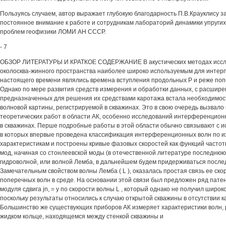
Пользуясь случаем, автор выражает глубокую благодарность П.В.Крауклису за
постоянное внимание к работе и сотрудникам лабораторий динамики упругих
проблем геофизики ЛОМИ АН СССР.
- 7
ОБЗОР ЛИТЕРАТУРЫ И КРАТКОЕ СОДЕРЖАНИЕ В акустических методах иссле
околосква-жинного пространства наиболее широко используемым для интер
настоящего времени являлись времена вступления продольных Р и реже попер
Однако по мере развития средств измерения и обработки данных, с расширен
предназначенных для решения их средствами каротажа встала необходимос
волновой картины, регистрируемой в скважинах. Это в свою очередь вызвало
теоретических работ в области АК, особенно исследований интерференцион
в скважинах. Перше подробные работы в этой области обычно связывают с ис
в которых впервые проведена классификация интерференционных волн по 
характеристикам и построены кривые фазовых скоростей как функций частот
мод, начиная со стонлеевской моды (в отечественной литературе последню
гидроволной, или волной Лемба, в дальнейшем будем придерживаться послед
Замечательным свойством волны Лемба ( L ), оказалась простая связь ее скор
поперечных волн в среде. На основании этой связи был предложен ряд пат
модуля сдвига jn, = у по скорости волны L , который однако не получил широ
поскольку результаты относились к случаю открытой скважины в отсутствии 
Большинство же существующих приборов АК измеряет характеристики волн,
жидком кольце, находящемся между стенкой скважины и