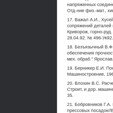
напряженных соедине
Отд-ние физ.-мат., хим
17. Важал А.И., Хус
сопряжений деталей 
Криворож, горно-руд. 
28.04.92. № 496-Ук92
18. Безъязычный В.Ф.
обеспечения прочнос
мех. обраб." Ярославл
19. Берникер Е.И. По
Машиностроение, 1966
20. Влохин B.C. Расч
Строит, и дор. машины
35.
21. Бобровников Г.А.
прессовых посадок//В