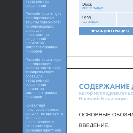
неразъемных
Омск
соединений
МЕСТО ЗАЩИТЫ
Разработка методов
1999
формирования и
защиты поверхности
ГОД ЗАЩИТЫ
токопроводящих
слоев для
ЧИТАТЬ ДИССЕРТАЦИЮ
неразъемных
соединений
элементов
микроэлектронных
приборов
Разработка методов
формирования
защиты поверхности
токопроводящих
слоев для
неразъемных
СОДЕРЖАНИЕ 
соединений
элементов
автор исследовательс
микроэлектронных
приборов
Василий Борисович
Контактная
приспособляемость
упругих тел при сухом
ОСНОВНЫЕ ОБОЗНА
трении и ее
использование в
ВВЕДЕНИЕ.
решении задач
снижения фреттинга