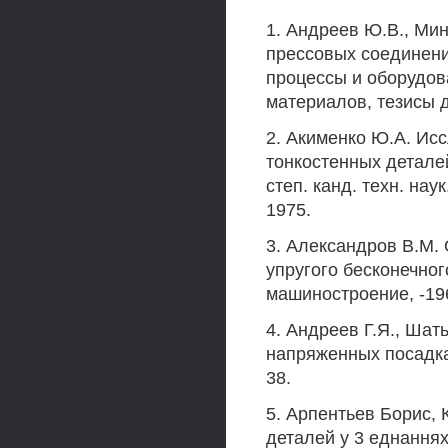
1. Андреев Ю.В., Ми
прессовых соединени
процессы и оборудов
материалов, тезисы д
2. Акименко Ю.А. Ис
тонкостенных деталей
степ. канд. техн. нау
1975.
3. Александров В.М.
упругого бесконечно
машиностроение, -196
4. Андреев Г.Я., Шат
напряженных посадках
38.
5. Арпентьев Борис, 
деталей у 3 еднаннях