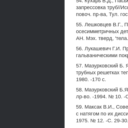
54. Кухарь В.Д., Пас
запрессовка труб//Исс
повоч. пр-ва, Тул. гос.
55. Лешковцев В.Г., 
осесимметричных дет
АН. Мэх. тверд, 'тела.
56. Лукашевич Г.И. 
гальваническими покр
57. Мазурковский Б. 
трубных решетках те
1980. -170 с.
58. Мазурковский Б.Я
лр-во. -1994. № 10. -
59. Максак В.И., Со
с натягом по их дис
1975. № 12. -С. 29-30