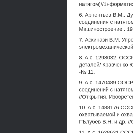
натягом)//1нформатиз. 
6. Арпентьев В.М., Д
соединения с натягом
Машиностроение . 199
7. Аскинази В.М. Уп
электромеханической 
8. A.c. 1298032, ОС
деталей/ Кравченко Ю
-№ 11.
9. A.c. 1470489 OOCP
соединений с натягом
//Открытия. Изобрете
10. A.c. 1488176 ССС
охватываемой и охва
ГЪлубев В.Н. и др. /
11. A.c. 1628631 ССС