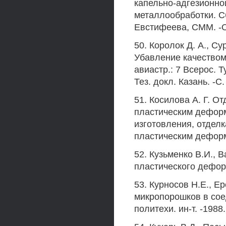
капельно-адгезионно
металлообработки. Сб
Евстифеева, СММ. -Ол
50. Королок Д. А., Су
Убавление качеством 
авиастр.: 7 Всерос. Ту
Тез. докл. Казань. -С.
51. Косилова А. Г. О
пластическим дефор
изготовления, отдел
пластическим деформи
52. Кузьменко В.И.,
пластического деформ
53. Курносов Н.Е., 
микропорошков в соед
политехи. ин-т. -1988