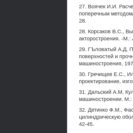
27. Воячек И.И. Расч
поперечным методом//
28.
28. Корсаков B.C., В
акторостроения. -М.: 
29. ГЪловатый А.Д. 
поверхностей и прочн
машиностроения, 1972
30. Гречищев Е.С., И
проектирование, изго
31. Дальский A.M. К
машиностроении. М.: 
32. Детинко Ф.М., Фа
цилиндрическую оболо
42-45.