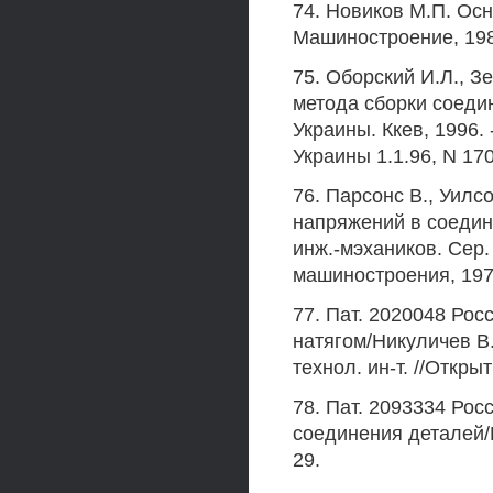
74. Новиков М.П. Ос
Машиностроение, 1980
75. Оборский И.Л., З
метода сборки соедине
Украины. Ккев, 1996. 
Украины 1.1.96, N 17
76. Парсонс В., Уилс
напряжений в соедин
инж.-мэхаников. Сер.
машиностроения, 1970
77. Пат. 2020048 Рос
натягом/Никуличев В.А
технол. ин-т. //Откры
78. Пат. 2093334 Рос
соединения деталей/В
29.