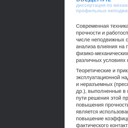
диссертация по механ
профильных неподви
Современная техника
прочности и работосп
числе неподвижных с
анализа влияния на 
физико-механических
различных условиях 
Теоретические и при
эксплуатационной на
и неразъемных (прес
др.), выполненные в
пути решения этой 
повышения прочност
является использова
повышение коэффицие
фактического контак