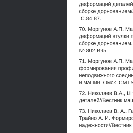
деформаций деталей
сборке дорнованием//
-С.84-87.
70. Моргунов А.П. Ма
деформаций втулки 
сборке дорнованием. 
№ 802-В95.
71. Моргунов А.П. М
формирования профи
неподвижного соедин
и машин. Омск. СМТУ.,
72. Николаев В.А., Ш
деталей//Вестник маш
73. Николаев В. А., Г
Трайно А. И. Форми
надежности//Вестник м