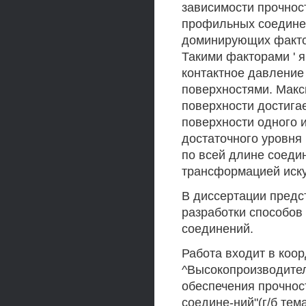
зависимости прочнос
профильных соедине
доминирующих факто
Такими факторами ' 
контактное давление
поверхностями. Мак
поверхности достига
поверхности одного 
достаточного уровня
по всей длине соеди
трансформацией иску
В диссертации предс
разработки способов
соединений.
Работа входит в коо
^Высокопроизводител
обеспечения прочнос
соедине-ний"(г/б тем