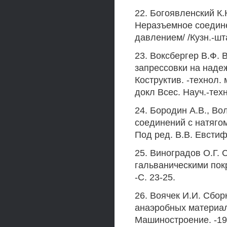
22. Богоявленский К.Н
Неразъемное соедин
давлением/ /Кузн.-шта
23. Воксбергер В.Ф.
запрессовки на надеж
Коструктив. -технол. 
докл Всес. Науч.-техн
24. Бородин A.B., В
соединений с натягом
Под ред. В.В. Евстифе
25. Виноградов О.Г. 
гальваническими пок
-С. 23-25.
26. Воячек И.И. Сбо
анаэробных материалов
Машиностроение. -1996