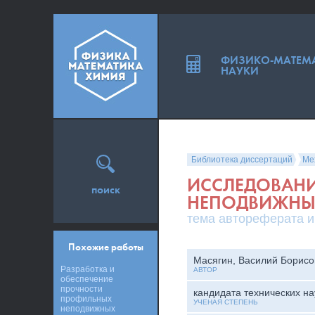
ФИЗИКО-МАТЕМ
НАУКИ
Библиотека диссертаций
Ме
ИССЛЕДОВАН
поиск
НЕПОДВИЖНЫ
тема автореферата и
Похожие работы
Масягин, Василий Борисо
Разработка и
АВТОР
обеспечение
прочности
кандидата технических на
профильных
УЧЕНАЯ СТЕПЕНЬ
неподвижных