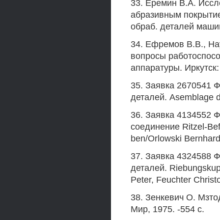
33. Еремин В.А. Исс
абразивным покрытием
обраб. деталей машин 
34. Ефремов В.В., На
вопросы работоспосо
аппаратуры. Иркутск: 
35. Заявка 2670541 
деталей. Asemblage d
36. Заявка 4134552 
соединение Ritzel-Bef
ben/Orlowski Bernhard
37. Заявка 4324588 
деталей. Riebungskupp
Peter, Feuchter Chris
38. Зенкевич О. Мзтод
Мир, 1975. -554 с.