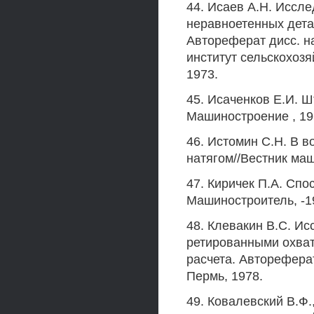
44. Исаев А.Н. Иссл
неравноетенных дета
Автореферат дисс. на 
институт сельскохоз
1973.
45. Исаченков Е.И. Ш
Машиностроение , 196
46. Истомин С.Н. В в
натягом//Вестник маш
47. Киричек П.А. Спо
Машиностроитель, -19
48. Клевакин B.C. И
ретированными охват
расчета. Автореферат 
Пермь, 1978.
49. Ковалевский В.Ф