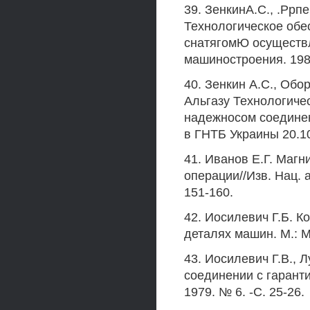
39. ЗенкинА.С., .Ррпе
Технологическое обе
снатягомЮ осуществ
машиностроения. 1988
40. Зенкин A.C., Обо
Альгазу Технологиче
надежносом соединения
в ГНТБ Украины 20.10
41. Иванов Е.Г. Магн
операции//Изв. Нац. а
151-160.
42. Иосилевич Г.Б. 
деталях машин. М.: М
43. Иосилевич Г.В.,
соединении с гарант
1979. № 6. -С. 25-26.