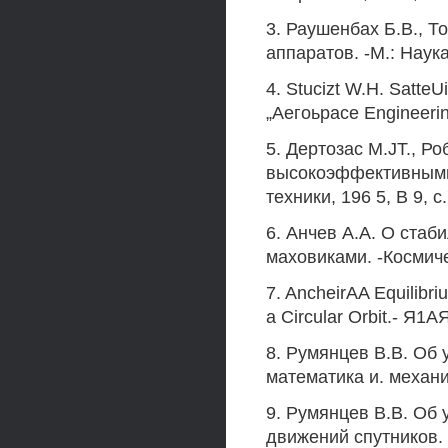
3. Раушенбах Б.В., Т
аппаратов. -М.: Наука
4. Stucizt W.H. SatteUi
„Аегоьрасе Engineering"
5. Дертозас M.JT., 
высокоэффективными
техники, 196 5, В 9, с
6. Анчев А.А. О стаб
маховиками. -Космиче
7. AncheirAA Equilibri
a Circular Orbit.- Я1А
8. Румянцев B.B. Об
математика и. механика
9. Румянцев В.В. Об 
движений спутников. В