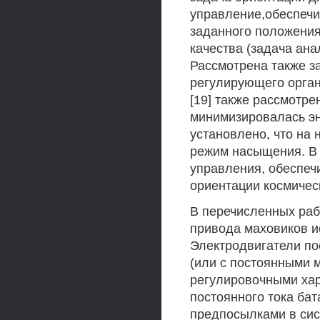
управление,обеспеч
заданного положени
качества (задача ана
Рассмотрена также з
регулирующего орган
[19] также рассмотре
минимизировалась эн
установлено, что на
режим насыщения. В 
управления, обеспе
ориентации космичес
В перечисленных работ
привода маховиков и
Электродвигатели по
(или с постоянными 
регулировочными хар
постоянного тока ба
предпосылками в сис