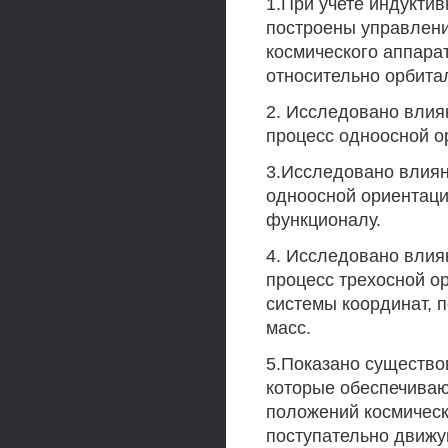
1.При учете индуктив
построены управлен
космического аппара
относительно орбита
2. Исследовано влия
процесс одноосной о
3.Исследовано влиян
одноосной ориентаци
функционалу.
4. Исследовано влия
процесс трехосной о
системы координат, 
масс.
5.Показано существо
которые обеспечиваю
положений космическ
поступательно движу