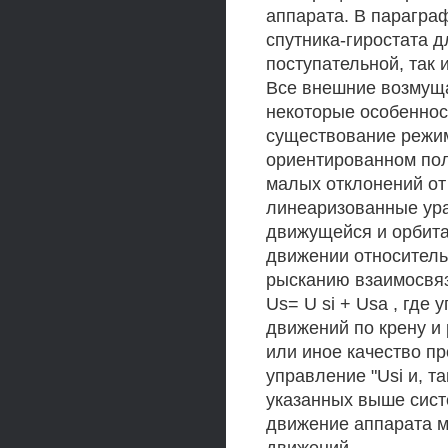
аппарата. В парагра
спутника-гиростата д
поступательной, так 
Все внешние возмущ
некоторые особеннос
существование режим
ориентированном поло
малых отклонений от
линеаризованные ура
движущейся и орбитал
движении относитель
рысканию взаимосвяза
Us= U si + Usa , где
движений по крену и 
или иное качество пр
управление "Usi и, т
указанных выше сист
движение аппарата м