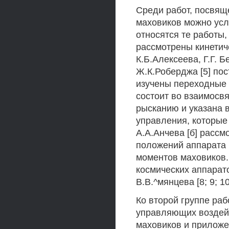
Среди работ, посвящ
маховиков можно усл
относятся те работы
рассмотрены кинетич
К.Б.Алексеева, Г.Г. Б
Ж.К.Роберджа [5] пос
изучены переходные 
состоит во взаимосвя
рысканию и указана 
управления, которые
А.А.Анчева [б] расс
положений аппарата 
моментов маховиков.
космических аппарат
В.В.^мянцева [8; 9; 10; 
Ко второй группе раб
управляющих воздей
маховиков и приложе