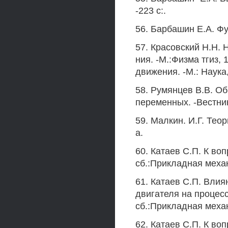
-223 с:.
56. Барбашин Е.А. Фу
57. Красовский Н.Н. 
ния. -М.:Физма тгиз, 
движения. -М.: Наука,
58. Румянцев В.В. О
переменных. -Вестник 
59. Малкин. И.Г. Теор
а.
60. Катаев С.П. К во
сб.:Прикладная механи
61. Катаев С.П. Влия
двигателя на процес
сб.:Прикладная механи
62. Катаев С.П. К во