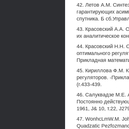
42. Летов A.M. Синт
гарантирующих асимп
спутника. Б сб.Управл
43. Красовский А.А.
их аналитическое кон
44. Красовский Н.Н.
оптимального регуля
Прикладная математика
45. Кириллова Ф.М. 
регуляторов. -Прикла
(г.433-439.
46. Салуквадзе М.Е.
Постоянно действующ
1961, J& 10, т.22, J27
47. WonhcLmW.M. John
Quadzatic Pezfozmance