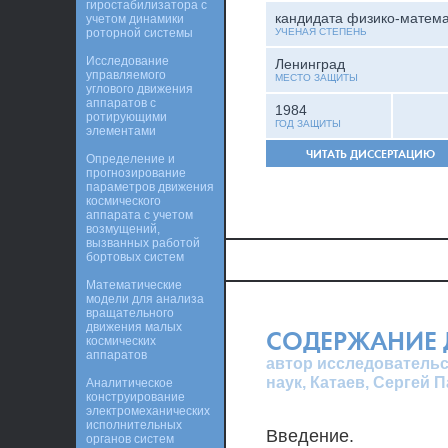
гиростабилизатора с
кандидата физико-матема
учетом динамики
роторной системы
УЧЕНАЯ СТЕПЕНЬ
Исследование
Ленинград
управляемого
МЕСТО ЗАЩИТЫ
углового движения
аппаратов с
1984
ротирующими
ГОД ЗАЩИТЫ
элементами
ЧИТАТЬ ДИССЕРТАЦИЮ
Определение и
прогнозирование
параметров движения
космического
аппарата с учетом
возмущений,
вызванных работой
бортовых систем
Математические
модели для анализа
вращательного
движения малых
СОДЕРЖАНИЕ 
космических
аппаратов
автор исследовательс
наук, Катаев, Сергей 
Аналитическое
конструирование
электромеханических
исполнительных
Введение.
органов систем