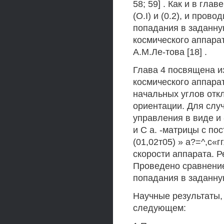
58; 59] . Как и в гл
(O.I) и (0.2), и про
попадания в заданну
космического аппара
А.М.Ле-това [18] .
Глава 4 посвящена и
космического аппара
начальных углов отк
ориентации. Для случ
управления в виде и -
и С а. -матрицы с п
(01,02т05) » а?=^,с«
скорости аппарата. 
Проведено сравнение
попадания в заданну
Научные результаты, 
следующем: