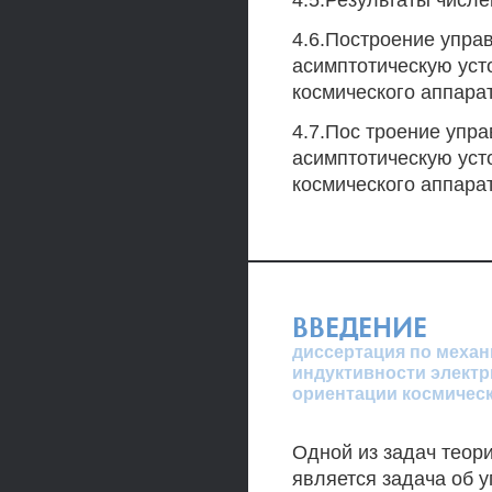
4.5.Результаты числ
4.6.Построение упр
асимптотическую уст
космического аппарат
4.7.Пос троение уп
асимптотическую уст
космического аппарат
ВВЕДЕНИЕ
диссертация по механ
индуктивности электр
ориентации космичес
Одной из задач теор
является задача об 