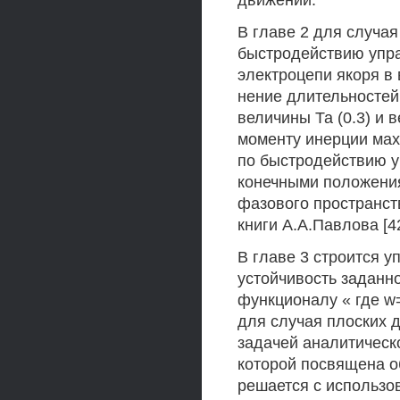
движений.
В главе 2 для случа
быстродействию упра
электроцепи якоря в 
нение длительностей
величины Та (0.3) и
моменту инерции мах
по быстродействию 
конечными положени
фазового пространст
книги А.А.Павлова [42
В главе 3 строится 
устойчивость задан
функционалу « где w
для случая плоских 
задачей аналитическ
которой посвящена об
решается с использо