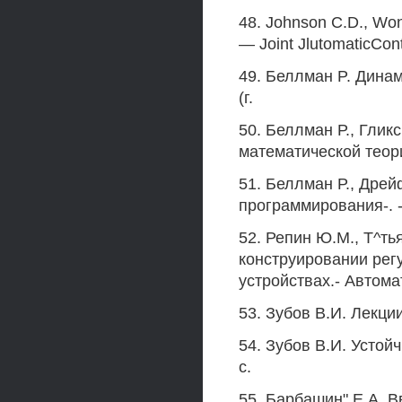
48. Johnson C.D., Won
— Joint JlutomaticCon
49. Беллман P. Динам
(г.
50. Беллман Р., Глик
математической теори
51. Беллман Р., Дре
программирования-. -К
52. Репин Ю.М., Т^ть
конструировании ре
устройствах.- Автомат
53. Зубов В.И. Лекции
54. Зубов В.И. Устойч
с.
55. Барбашин" Е.А. В