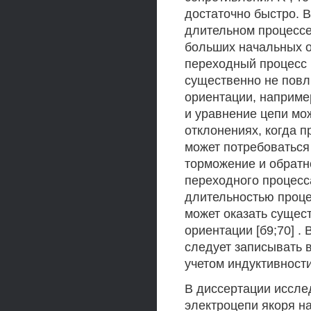
достаточно быстро. В
длительном процессе 
больших начальных о
переходный процесс 
существенно не повл
ориентации, например
и уравнение цепи мож
отклонениях, когда п
может потребоваться
торможение и обратно
переходного процесса
длительностью проце
может оказать сущес
ориентации [б9;70] .
следует записывать в 
учетом индуктивности
В диссертации иссле
электроцепи якоря н