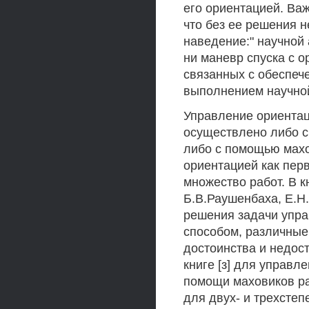
его ориентацией. Ва
что без ее решения н
наведение:" научной
ни маневр спуска с о
связанных с обеспеч
выполнением научно
Управление ориентац
осуществлено либо с
либо с помощью мах
ориентацией как пер
множество работ. В кн
Б.В.Раушенбаха, Е.Н
решения задачи упра
способом, различные
достоинства и недос
книге [з] для управл
помощи маховиков ра
для двух- и трехстеп