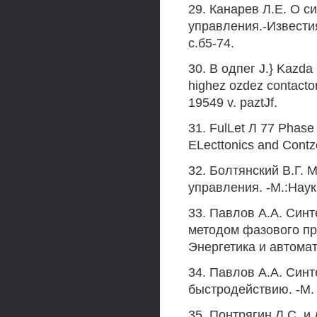
29. Канарев Л.Е. О 
управления.-Известия
с.б5-74.
30. В одпег J.} Kazda L
highez ozdez contact
19549 v. paztJf.
31. FulLet Л 77 Phase 
ELecttonics and Contz
32. Болтянский В.Г.
управления. -М.:Наук
33. Павлов А.А. Син
методом фазового пр
Энергетика и автоматик
34. Павлов А.А. Син
быстродействию. -М. :
35. Понтрягин Л.С. 