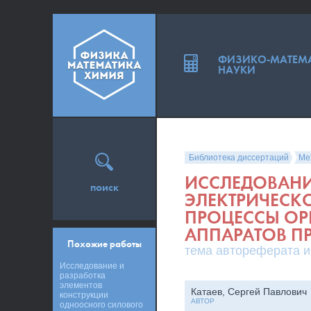
ФИЗИКО-МАТЕМ
НАУКИ
Библиотека диссертаций
Ме
ИССЛЕДОВАНИ
поиск
ЭЛЕКТРИЧЕСКО
ПРОЦЕССЫ ОР
АППАРАТОВ 
Похожие работы
тема автореферата и
Исследование и
разработка
элементов
Катаев, Сергей Павлович
конструкции
АВТОР
одноосного силового