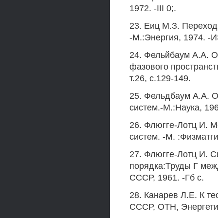
1972. -III 0;.
23. Еиц М.З. Перехо
-М.:Энергия, 1974. -И
24. Фельйбаум А.А. 
фазового пространств
т.26, с.129-149.
25. Фельдбаум А.А. 
систем.-М.:Наука, 196
26. Флюгге-Лотц И. 
систем. -М. :Физматгиз
27. Флюгге-Лотц И. 
порядка:Труды Г межд
СССР, 1961. -Гб с.
28. Канарев Л.Е. К т
СССР, ОТН, Энергетик