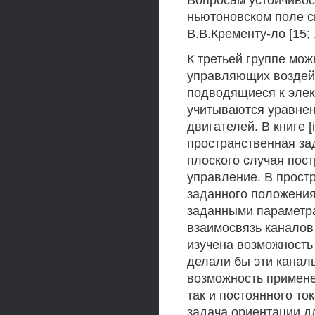
Вопросам устойчивос
ньютоновском поле с
В.В.Кременту-ло [15; 1
К третьей группе мож
управляющих воздей
подводящиеся к элект
учитываются уравнен
двигателей. В книге [
пространственная за
плоского случая пос
управление. В прост
заданного положения
заданными параметра
взаимосвязь каналов
изучена возможность
делали бы эти канал
возможность примене
так и постоянного ток
задача ориентации д