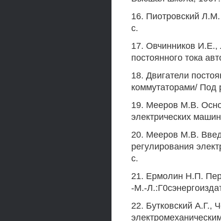
16. Пиотровский Л.М.
с.
17. Овчинников И.Е.,
постоянного тока авто
18. Двигатели посто
коммутаторами/ Под р
19. Мееров М.В. Осн
электрических машин. 
20. Мееров М.В. Вве
регулирования элект
с.
21. Ермолин Н.П. Пе
-М.-Л.:Г0сэнергоиздат,
22. Бутковский А.Г.
электромеханическими