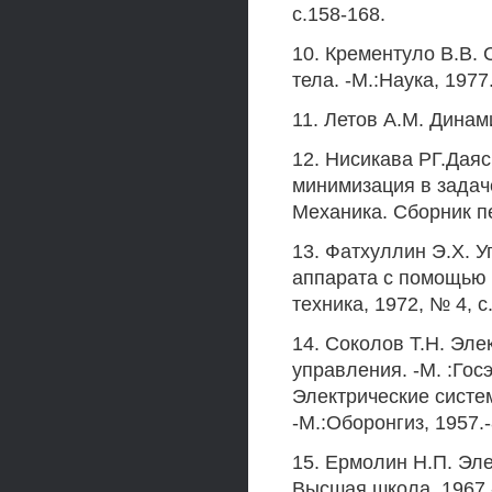
с.158-168.
10. Крементуло В.В.
тела. -М.:Наука, 1977.
11. Летов A.M. Динам
12. Нисикава РГ.Даяс
минимизация в задач
Механика. Сборник пе
13. Фатхуллин Э.Х. 
аппарата с помощью 
техника, 1972, № 4, с
14. Соколов Т.Н. Эл
управления. -М. :Гос
Электрические систе
-М.:Оборонгиз, 1957.-
15. Ермолин Н.П. Эл
Высшая школа, 1967.-