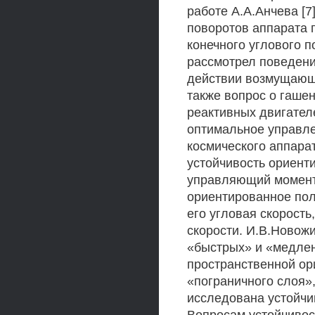
работе А.А.Анчева [
поворотов аппарата п
конечного углового п
рассмотрел поведени
действии возмущающи
также вопрос о гаше
реактивных двигателе
оптимальное управле
космического аппара
устойчивость ориент
управляющий момент 
ориентированное пол
его угловая скорость
скорости. И.В.Новож
«быстрых» и «медле
пространственной ор
«пограничного слоя»
исследована устойчи