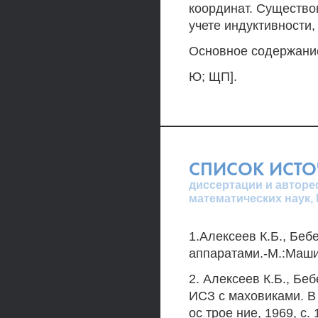
координат. Существо
учете индуктивности, 
Основное содержание
Ю; ЩП].
СПИСОК ИСТ
диссертации и авторе
математических наук,
1.Алексеев К.Б., Беб
аппаратами.-М.:Маши
2. Алексеев К.Б., Беб
ИСЗ с маховиками. В 
ос трое ние, 1969, с. 