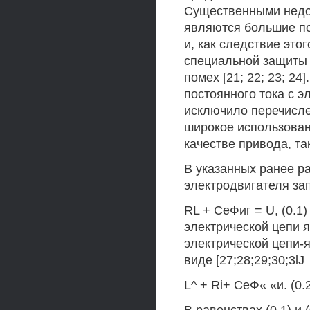
Существенными недос
являются большие по
и, как следствие это
специальной защиты 
помех [21; 22; 23; 2
постоянного тока с э
исключило перечисле
широкое использован
качестве привода, та
В указанных ранее р
электродвигателя зап
RL + СеФиг = U, (0.1
электрической цепи 
электрической цепи-я
виде [27;28;29;30;3lJ
L^ + Ri+ СеФ« «и. (0.