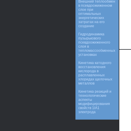
Внешний теплообмен
в псевдоожиженном
слое при
оптимальных
энергетических
затратах на его
создание
Гидродинамика
пузырькового
псевдоожиженного
слоя в
тепломассообменных
установках
Кинетика катодного
восстановления
кислорода в
расплавленных
хлоридах щелочных
металлов
Кинетика реакций и
технологические
аспекты
модифицирования
свойств 1lA1
электрода