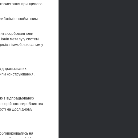
икористання принципово
ки їхнім іонообмінним
тять сорбовані іони
іонів металу у системі
есів з іммобілізованим у
 відпрацьованих
ципи конструювання.
 .
ію з відпрацьованих
о серійного виробництва
ості на Дослідному
 обговорювались на