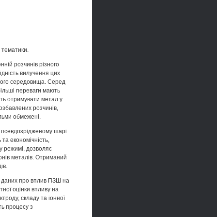
 тематики.
нній розчинів різного
ідність вилучення цих
ого середовища. Серед
більші переваги мають
ють отримувати метал у
розбавлених розчинів,
льми обмежені.
у псевдозрідженому шарі
 та економічність,
у режимі, дозволяє
онів металів. Отриманий
ів.
 даних про вплив ПЗШ на
тної оцінки впливу на
ктроду, складу та іонної
ть процесу з