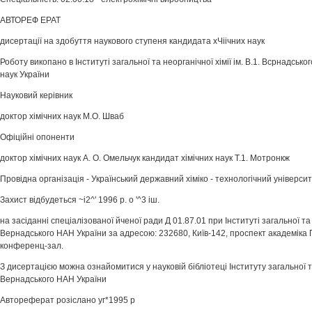
АВТОРЕФ ЕРАТ
дисертації на здобуття наукового ступеня кандидата хЧіічних наук
Роботу викопано в Інституті загальної та неорганічної хімії ім. В.1. Всрнадсько
наук України
Науковий керівник
доктор хімічних наук М.О. Шваб
Офіційні опоненти
доктор хімічних наук А. О. Омельчук кандидат хімічних наук Т.1. Мотронкж
Провідна організація - Український державний хіміко - технологічний універси
Захист відбудеться ~і2^' 1996 р. о '^3 іш.
на засіданні спеціалізованої йченої ради Д 01.87.01 при Інституті загальної та не
Вернадського НАН України за адресою: 232680, Київ-142, проспект академіка 
конференц-зал.
З дисертацією можна ознайомитися у науковій бібліотеці Інституту загальної та 
Вернадського НАН України
Автореферат розіслано уг*1995 р