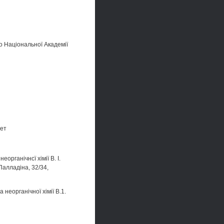
го Національної Академії
тет
органічнсї хімії В. І.
Палладіна, 32/34,
неорганічної хімії В.1.