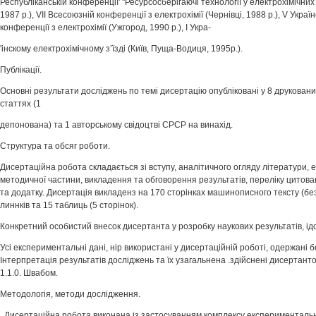
Республіканській конференції' "Ресурсосберігаючі технології у електрохімічних
1987 р.), VII Всесоюзній конференції з електрохімії (Чернівці, 1988 р.), V Украї
конференції з електрохімії (Ужгород, 1990 р.), І Укра-
'інскому електрохімічному з’їзді (Київ, Пуща-Водиця, 1995р.).
Публікації.
Основні результати досліджень по темі дисертацію опубліковані у 8 друкованих
статтях (1
депонована) та 1 авторському свідоцтві СРСР на винахід.
Структура та обсяг роботи.
Дисертаційна робота складається зі вступу, аналітичного огляду літератури,
методичної частини, викладення та обговорення результатів, переліку цитован
та додатку. Дисертація викладенз на 170 сторінках машинописного тексту (без
линнків та 15 таблиць (5 сторінок).
Конкретний особистий внесок дисертанта у розробку наукових результатів, ідо
Усі експериментальні дані, нір використані у дисертаційній роботі, одержані
Інтерпретація результатів досліджень та їх узагальнена .здійснені дисертантом
1.1.0. Швабом.
Методологія, методи дослідження.
. Дисертаційна робота виконана із застосуванням комплексу експериментальн