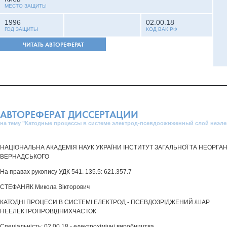
МЕСТО ЗАЩИТЫ
1996
02.00.18
ГОД ЗАЩИТЫ
КОД ВАК РФ
ЧИТАТЬ АВТОРЕФЕРАТ
АВТОРЕФЕРАТ ДИССЕРТАЦИИ
на тему "Катодные процессы в системе электрод-псевдоожиженный слой неэле
НАЦІОНАЛЬНА АКАДЕМІЯ НАУК УКРАЇНИ ІНСТИТУТ ЗАГАЛЬНОЇ ТА НЕОРГАНІЧНО
ВЕРНАДСЬКОГО
На правах рукопису УДК 541. 135.5: 621.357.7
СТЕФАНЯК Микола Вікторович
КАТОДНІ ПРОЦЕСИ В СИСТЕМІ ЕЛЕКТРОД - ПСЕВДОЗРІДЖЕНИЙ /ШАР
НЕЕЛЕКТРОПРОВІДНИХЧАСТОК
Спеціальність: 02.00.18 - електрохімічні виробництва