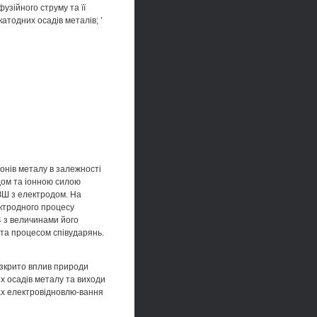
узійного струму та її
атодних осадів металів; ’
онів металу в залежності
адом та іонною силою
ЗШ з електродом. На
ектродного процесу
4 з величинами його
 та процесом співударянь.
озкрито вплив природи
их осадів металу та виходи
ах електровідновлю-вання