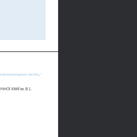
ктропроводных частиц."
Ї ХІМІЇ ім. В.1.