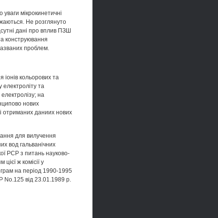
о уваги мікрокинетичні
джаються. Не розглянуто
сутні дані про вплив ПЗШ
 та конструювання
названих проблем.
 іонів кольорових та
у електроліту та
 електролізу; на
инципово нових
ві отриманих даниих нових
нання для вилучення
них вод гальванічних
кої РСР з питань науково-
цієї ж комісії у
ограм на період 1990-1995
Р No.125 від 23.01.1989 р.