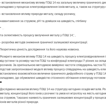
- встановлення механізму впливу ГОШ 14 на загальну величину граничного диф
складових у процесах електровідновлення іонів металу, а, також на структуру к
- встановлення впливу природи металу, складу розчину,
навантаження за струмом, рН та домішок на швидкість, глігбину
* . .
та селективність процесу вилучення металу у ПЗШ 14;' ,
- розробка методів зниження граничної залишкової концентрації.
Теоретична цінність дослідження та його наукова новизна.
Розкрито механізм впливу ПЗШ 14 на швидкість процесу електровідновлення і
від густини та розміру часток ПЗШ та конфігурації електрода і? різних за скл
розчинів. За оригінальною методикою виміряно частоти співударянь часток П
підставі запропонованої моделі впливу процесу співударянь на швидкість ел
встановлено взаємозв'язок величини граничного дифузійного струму у ПЗШ 1
складових, ідо обумовлені швидкістю стісненого обтікання електроду потоком
■
Досліджено механізм вплиєу ПЗШ 14 на структуру катодних осадів металів. Р
металу, концентрації його іонів у розчині та умов ел жтролізу на якість катодн
за струмом, "сказано наявність граничних залишкових концентрацій у процес
іонів металів різної природи.