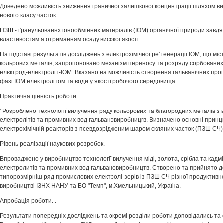
Доведено можливість зниження граничної залишкової концентрації шляхом в
нового класу часток
ПЗШ - ґранульованнх іонообмінних матеріалів (ІОМ) органічної природи завдя
властивостям а отриманням осаду.високої якості.
На підставі результатів досліджень з електрохімічної ре' генерації ІОМ, що міс
кольрових металів, запропоновано механізм переносу та розряду сорбованих 
елєктрод-електроліт-ІОМ. Вказано на можливість створення гальванічних проц
фазі ІОМ електролітом та води у якості робочого середовища.
Практична цінність роботи.
' Розроблено технології вилучення ряду кольорових та благородних металів з
електролітів та промивних вод гальвановиробницгв. Визначено основні прин
електрохімічній реакторів з псевдозрідженим шаром скляних часток (ПЗШ СЧ).
Рівень реалізації наукових розробок.
Впроваджено у виробництво технології вилучення міді, золота, срібла та кадм
електролитів та промивних вод гальвановиробництв. Створено та прийнято д
типорозмірніш ряд промислових електролі-зерів із ПЗШ СЧ різної продуктивн
виробництві ІЗНХ НАНУ та БО "Темп", м.Хмельницький, Україна.
Апробація роботи. .
Результати попередніх досліджень та окремі розділи роботи доповідались та