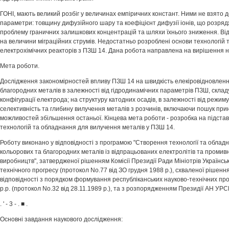
ГОНІ, мають великий розбіг у величинах емпіричних констант. Ними не взято д
параметри: товщину дифузійного шару та коефіцієнт дифузії іонів, що розря
проблему граничних залишкових концентрацій та шляхи їхнього зниження. Від
на величини міграційних струмів. Недостатньо розроблені основи технологій
електрохімічних реакторів з ПЗШ 14. Дана робота направлена на вирішення 
Мета роботи.
Дослідження закономірностей впливу ПЗШ 14 на швидкість елекіровідновлення
благородних металів в залежності від гідродинамічних параметрів ПЗШ, склад
конфігурації електрода; на структуру катодних осадів, в залежності від режиму
селективність та глибину вилучення металів з розчинів, включаючи пошук пр
можливостей збільшення останьої. Кінцева мета роботи - розробка на підста
технологій та обладнання для вилучення металів у ПЗШ 14.
Роботу виконано у відповідності з програмою "Створення технології та облад
кольорових та благородних металів із відпрацьованих електролітів та промив
виробництв", затвердженої рішенням Комісії Президії Ради Мініотрів Українсь
технічного прогресу (протокол No.77 від ЗО грудня 1988 p.), схваленої рішенням 
відповідності з порядком формування республіканських науково-технічних пр
p.p. (протокол No.32 від 28.11.1989 p.), та з розпорядженням Президії АН УРС
. ' - 3 - . ■ .
Основні завдання наукового дослідження: