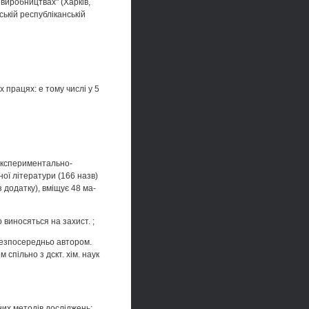
 виробництвах" (Харків,
нській республіканській
 працях: е тому числі у 5
 експериментально-
ої літератури (166 назв)
 додатку), вміщує 48 ма-
 виносяться на захист. ;
 безпосередньо автором.
 спільно з дскт. хім. наук
их методів досліджень: