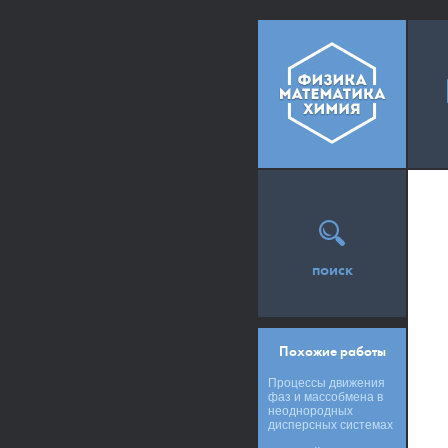
поиск
Похожие работы
Процессы движения
фаз и массобмена в
неоднородных
дисперсных системах