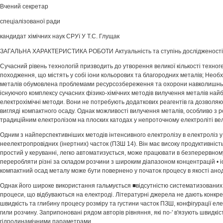
Вчений секретар
спеціалізованої ради
кандидат хімічних наук СРУї У Т.С. Глущак
ЗАГАЛЬНА ХАРАКТЕРИСТИКА РОБОТИ Актуальність та ступінь дослідженості
Сучасний рівень технологій призводить до утворення великої кількості техноге
походження, що містять у собі іони кольорових та благородних металів; Необх
металів обумовлена проблемами ресурсозбереження та охорони навколишнь
існуючого комплексу сучасних фізико-хімічних методів вилучення металів най
електрохімічні методи. Вони не потребують додаткових реагентів га дозволя
вигляді компактного осаду. Однак можливості вилучення металів, особливо з 
традиційним електролізом на плоских катодах у непроточному електроліті ве
Одним з найперспективніших методів інтенсивного електролізу в електроліз 
неелектропровідних (інертних) часток (ПЗШ 14). Він має високу продуктивність
простий у керуванні, легко автоматизується, може працювати в безперервном
переробляти різні за складом розчини з широким діапазоном концентрацій • і
компактний осад металу може бути повернено у початок процесу в якості анод
Однак його широке використання гальмується ■відсутністю систематизованих
процеси, що відбуваються на електроді. Літературні джерела не дають конкре
швидкість та глибину процесу розміру та густини часток ПЗШ, конфігурації еле
гили розчину. Заприпоновані рядом авторів рівняння, які по-' в'язують швидкіс
гідродинамічними параметрами