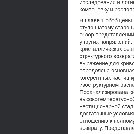
исследования и лог
компоновку и распол
В Главе 1 обобщены
ступенчатому старен
обзор представлений
упругих напряжений,
кристаллических реш
структурного возвра
выражение для криво
определена основная
когерентных частиц 
изоструктурном расп
Проанализирована ки
высокотемпературной
нестационарной стад
достаточные условия
отношению к полному
возврату. Представл