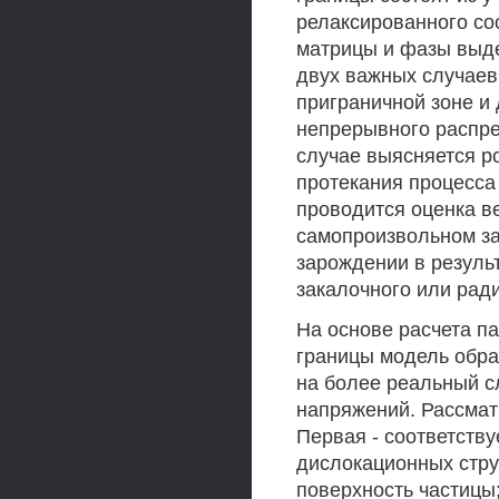
релаксированного со
матрицы и фазы выде
двух важных случаев
приграничной зоне и
непрерывного распре
случае выясняется р
протекания процесса
проводится оценка в
самопроизвольном за
зарождении в резуль
закалочного или рад
На основе расчета п
границы модель обра
на более реальный с
напряжений. Рассма
Первая - соответству
дислокационных стр
поверхность частицы;