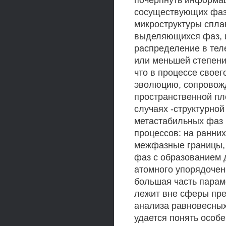
почерпнуть информац
сосуществующих фаз.
микроструктуры сплав
выделяющихся фаз, и
распределение в теле
или меньшей степени 
что в процессе свое
эволюцию, сопровож
пространственной пл
случаях -структурно
метастабильных фаз 
процессов: на ранних
межфазные границы, 
фаз с образованием 
атомного упорядочен
большая часть парам
лежит вне сферы пре
анализа равновесных
удается понять особ