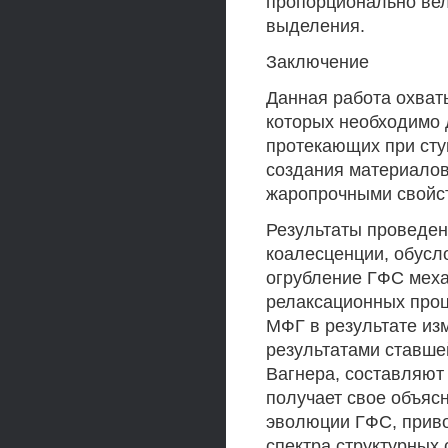
пропорционально ве
выделения.
Заключение
Данная работа охват
которых необходимо 
протекающих при сту
создания материалов
жаропрочными свойс
Результаты проведен
коалесценции, обусл
огрубление ГФС меха
релаксационных проц
МФГ в результате из
результатами ставше
Вагнера, составляют 
получает свое объяс
эволюции ГФС, приво
спектра структурных 