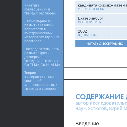
кандидата физико-матема
Кинетика
коалесценции в
УЧЕНАЯ СТЕПЕНЬ
твердых растворах
Екатеринбург
Закономерности
МЕСТО ЗАЩИТЫ
развития газовой
пористости в
2002
конструкционных
ГОД ЗАЩИТЫ
материалах ядерных
реакторов
ЧИТАТЬ ДИССЕРТАЦИЮ
Последовательность
развития фаз и
дисперсионное
твердение в сплавах
Cu-Ti-Me, Cu-Ni-Al-Mn
Теория
квазиравновесных
состояний
многокомпонентных
твердых растворов
СОДЕРЖАНИЕ 
автор исследовательс
наук, Устюгов, Юрий 
Введение.