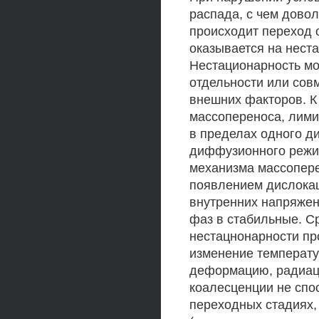
распада, с чем довол
происходит переход 
оказывается на нест
Нестационарность мо
отдельности или сов
внешних факторов. К
массопереноса, лим
в пределах одного д
диффузионного режи
механизма массопере
появлением дислокац
внутренних напряжен
фаз в стабильные. С
нестацнонарности пр
изменение температу
деформацию, радиаци
коалесценции не спо
переходных стадиях,