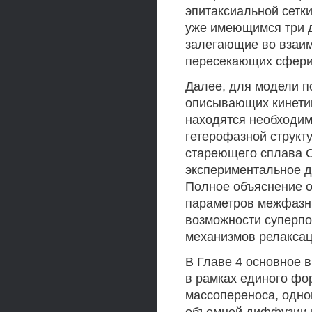
эпитаксиальной сетки
уже имеющимся три 
залегающие во взаим
пересекающих сфери
Далее, для модели п
описывающих кинетик
находятся необходим
гетерофазной структ
стареющего сплава C
экспериментальное д
Полное объяснение о
параметров межфазны
возможности суперпо
механизмов релаксац
В Главе 4 основное 
в рамках единого фо
массопереноса, одн