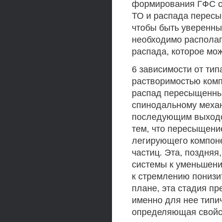
формирования ГФС с
ТО и распада пересыщ
чтобы быть уверенны
необходимо располаг
распада, которое мо
6 зависимости от тип
растворимостью комп
распад пересыщенных
спинодальному механ
последующим выходо
тем, что пересыщени
легирующего компоне
частиц. Эта, поздня
системы к уменьшени
к стремлению понизи
плане, эта стадия п
именно для нее типич
определяющая свойс