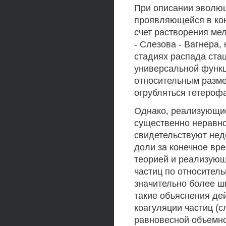
При описании эволюц
проявляющейся в кон
счет растворения ме
- Слезова - Вагнера,
стадиях распада ста
универсальной функц
относительным разме
огрубляться гетероф
Однако, реализующие
существенно неравно
свидетельствуют не
доли за конечное вр
теорией и реализующ
частиц по относител
значительно более ш
такие объяснения де
коагуляции частиц (
равновесной объемно