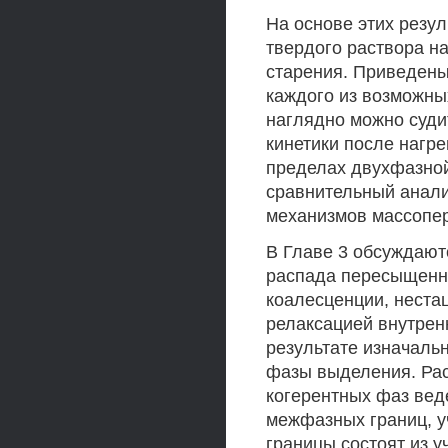
На основе этих резу
твердого раствора н
старения. Приведен
каждого из возможны
наглядно можно суди
кинетики после нагр
пределах двухфазно
сравнительный анали
механизмов массопе
В Главе 3 обсуждают
распада пересыщенно
коалесценции, неста
релаксацией внутрен
результате изначаль
фазы выделения. Рас
когерентных фаз вед
межфазных границ, у
границы состоят из у