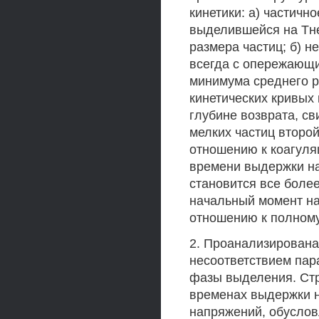
кинетики: а) частичн
выделившейся на Тне
размера частиц; б) 
всегда с опережающ
минимума среднего р
кинетических кривых
глубине возврата, с
мелких частиц второ
отношению к коагуля
времени выдержки на
становится все боле
начальный момент на
отношению к полному
2. Проанализирована
несоответствием пар
фазы выделения. Стр
временах выдержки н
напряжений, обусло