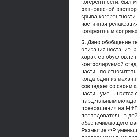
когерентности, был 
равновесной раство
срыва когерентности 
частичная релаксац
когерентным сопряж
5. Дано обобщение т
описания нестациона
характер обусловлен
контролируемой стад
частиц по относител
когда один из механ
совпадает со своим 
частиц уменьшается 
парциальным вкладо
превращения на МФГ
последовательно дей
обеспечивающего ма
Размытие ФР уменьша