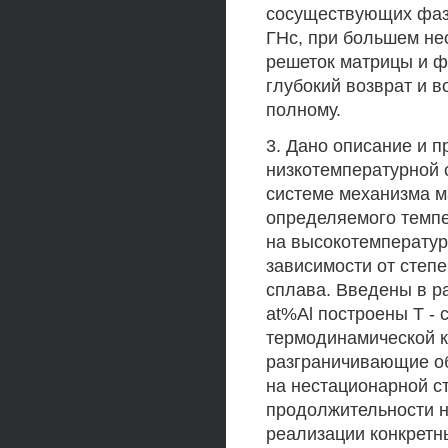
сосуществующих фаз
ГНс, при большем не
решеток матрицы и 
глубокий возврат и в
полному.
3. Дано описание и п
низкотемпературной 
системе механизма 
определяемого темпе
на высокотемпературн
зависимости от степ
сплава. Введены в ра
at%Al построены Т -
термодинамической к
разграничивающие об
на нестационарной с
продолжительности н
реализации конкретн