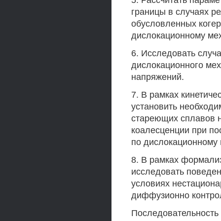
5. Рассчитать парам
границы в случаях р
обусловленных когер
дислокационному ме
6. Исследовать случ
дислокационного ме
напряжений.
7. В рамках кинетиче
установить необходи
стареющих сплавов н
коалесценции при по
по дислокационному 
8. В рамках формали
исследовать поведен
условиях нестациона
диффузионно контро
Последовательность