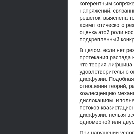
когерентным сопряже
напряжений, связанн
решеток, выяснена т
асимптотического ре
оценка этой роли нос
подкрепленный конкр
В целом, если нет р
протекания распада 
что теория Лифшица 
удовлетворительно о
диффузии. Подобная 
отношении теорий, р
коалесценцию механи
дислокациям. Вполн
потоков квазистацио
диффузии, нельзя вс
одномерной или дву
При нарушении услов