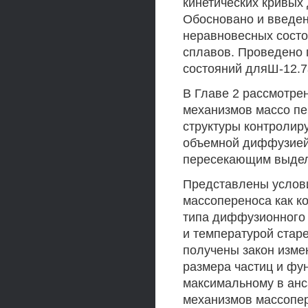
кинетических кривых 
Обосновано и введен
неравновесных состо
сплавов. Проведено
состояний дляШ-12.
В Главе 2 рассмотре
механизмов массо пе
структуры контролир
объемной диффузией,
пересекающим выдел
Представлены услови
массопереноса как к
типа диффузионного
и температурой стар
получены закон изме
размера частиц и фу
максимальному в ан
механизмов массопе