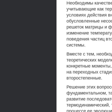
Необходимы качеств
учитывающие как тер
условиях действия в
обусловленные несоо
решеток матрицы и ф
изменение температу
поведения частиц вт
системы.
Вместе с тем, необх
теоретических модел
конкретные моменты
на переходных стади
второстепенные.
Решение этих вопрос
фундаментальном, та
развитие последоват
термодинамический, 
процессе ее эволюци