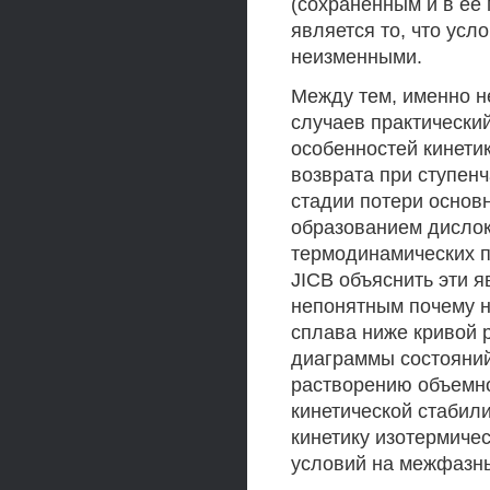
(сохраненным и в ее
является то, что усл
неизменными.
Между тем, именно н
случаев практический
особенностей кинетик
возврата при ступен
стадии потери основн
образованием дислок
термодинамических п
JICB объяснить эти я
непонятным почему н
сплава ниже кривой р
диаграммы состояний
растворению объемно
кинетической стабил
кинетику изотермиче
условий на межфазны