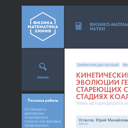
ФИЗИКО-МАТЕМ
НАУКИ
Библиотека диссертаций
Фи
КИНЕТИЧЕСКИ
поиск
ЭВОЛЮЦИИ ГЕ
СТАРЕЮЩИХ С
СТАДИЯХ КОА
Похожие работы
тема автореферата и
Устойчивость
дисперсных
гетерофазных
Устюгов, Юрий Михайлов
структур при фазовых
АВТОР
превращениях