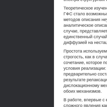
Теоретическое изуче
ГФС стало возможным
методов описания не
аналитическое описа
случае, представляе
единственный случай
диффузией на нестац
Простота используем
строгость, как в слу
сочетание, которое 
условия реализации:
предварительно сост
результате релаксац
дислокационному мех
обоих механизмов.
В работе, впервые с 
сложного явления ка