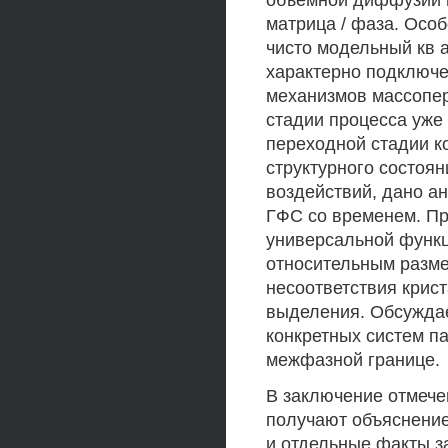
объемной диффузии и
матрица / фаза. Осо
чисто модельный кв 
характерно подключе
механизмов массопер
стадии процесса уже
переходной стадии к
структурного состоя
воздействий, дано а
ГФС со временем. Пр
универсальной функц
относительным разме
несоответствия крис
выделения. Обсуждае
конкретных систем п
межфазной границе.
В заключение отмече
получают объяснени
и отдельные факты з